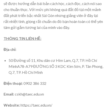
sẽ được hướng dẫn bài bản cách học, cách đọc, cách nói sao
cho thuần thục. Với mức phí không quá đắt đỏ tại một mảnh
đất phát triển bậc nhất Sài Gòn nhưng giảng viên ở đây lại
rất nhiệt tình, giọng rất chuẩn do đó bạn hoàn toàn có thể yên
tâm gửi gắm tương lai của mình vào đây.
THÔNG TIN LIÊN HỆ:
Địa chỉ:
50 Đường số 11, Khu dân cư Him Lam, Q.7, TP. Hồ Chí
MinhA78-A79 ĐƯỜNG SỐ 3 KDC Kim Sơn, P. Tân Phong,
Q.7, TP. Hồ Chí Minh
Điện thoại:
0902 386 332
Email:
cskh@taec.edu.vn
Website:
https://taec.edu.vn/