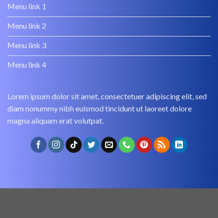
Menu link 1
Menu link 2
Menu link 3
Menu link 4
Lorem ipsum dolor sit amet, consectetuer adipiscing elit, sed
diam nonummy nibh euismod tincidunt ut laoreet dolore
magna aliquam erat volutpat.