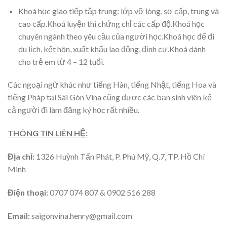
Khoá học giao tiếp tập trung: lớp vỡ lòng, sơ cấp, trung và
cao cấp.Khoá luyện thi chứng chỉ các cấp độ.Khoá học
chuyên ngành theo yêu cầu của người học.Khoá học để đi
du lịch, kết hôn, xuất khẩu lao động, định cư.Khoá dành
cho trẻ em từ 4 – 12 tuổi.
Các ngoại ngữ khác như tiếng Hàn, tiếng Nhật, tiếng Hoa và
tiếng Pháp tại Sài Gòn Vina cũng được các bạn sinh viên kể
cả người đi làm đăng ký học rất nhiều.
THÔNG TIN LIÊN HỆ:
Địa chỉ:
1326 Huỳnh Tấn Phát, P. Phú Mỹ, Q.7, TP. Hồ Chí
Minh
Điện thoại:
0707 074 807 & 0902 516 288
Email:
saigonvina.henry@gmail.com