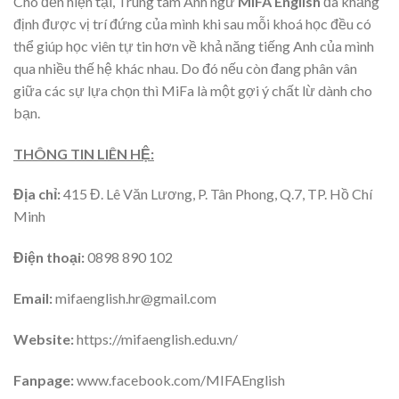
Cho đến hiện tại, Trung tâm Anh ngữ
MIFA English
đã khẳng
định được vị trí đứng của mình khi sau mỗi khoá học đều có
thể giúp học viên tự tin hơn về khả năng tiếng Anh của mình
qua nhiều thế hệ khác nhau. Do đó nếu còn đang phân vân
giữa các sự lựa chọn thì MiFa là một gợi ý chất lừ dành cho
bạn.
THÔNG TIN LIÊN HỆ:
Địa chỉ:
415 Đ. Lê Văn Lương, P. Tân Phong, Q.7, TP. Hồ Chí
Minh
Điện thoại:
0898 890 102
Email:
mifaenglish.hr@gmail.com
Website:
https://mifaenglish.edu.vn/
Fanpage:
www.facebook.com/MIFAEnglish