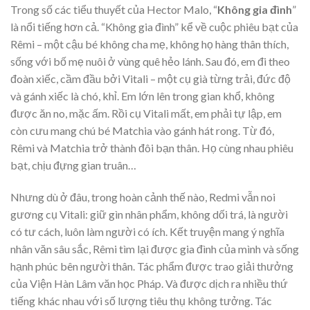
Trong số các tiểu thuyết của Hector Malo, “
Không gia đình
”
là nổi tiếng hơn cả. “Không gia đình” kể về cuộc phiêu bạt của
Rêmi – một cậu bé không cha mẹ, không họ hàng thân thích,
sống với bố mẹ nuôi ở vùng quê hẻo lánh. Sau đó, em đi theo
đoàn xiếc, cầm đầu bởi Vitali – một cụ già từng trải, đức độ
và gánh xiếc là chó, khỉ. Em lớn lên trong gian khổ, không
được ăn no, mặc ấm. Rồi cụ Vitali mất, em phải tự lập, em
còn cưu mang chú bé Matchia vào gánh hát rong. Từ đó,
Rêmi và Matchia trở thành đôi bạn thân. Họ cùng nhau phiêu
bạt, chịu đựng gian truân…
Nhưng dù ở đâu, trong hoàn cảnh thế nào, Redmi vẫn noi
gương cụ Vitali: giữ gìn nhân phẩm, không dối trá, là người
có tư cách, luôn làm người có ích. Kết truyện mang ý nghĩa
nhân văn sâu sắc, Rêmi tìm lại được gia đình của mình và sống
hạnh phúc bên người thân. Tác phẩm được trao giải thưởng
của Viện Hàn Lâm văn học Pháp. Và được dịch ra nhiều thứ
tiếng khác nhau với số lượng tiêu thụ không tưởng. Tác