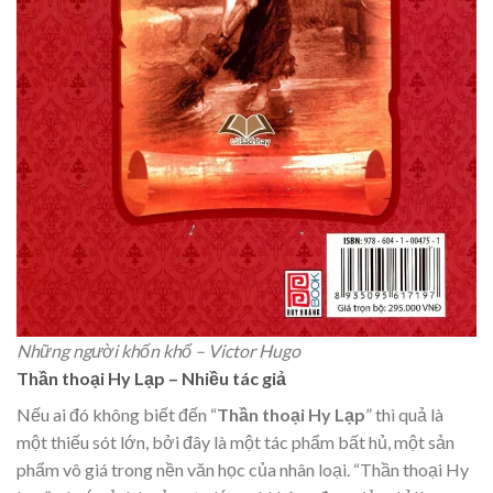
Những người khốn khổ – Victor Hugo
Thần thoại Hy Lạp – Nhiều tác giả
Nếu ai đó không biết đến “
Thần thoại Hy Lạp
” thì quả là
một thiếu sót lớn, bởi đây là một tác phẩm bất hủ, một sản
phẩm vô giá trong nền văn học của nhân loại. “Thần thoại Hy