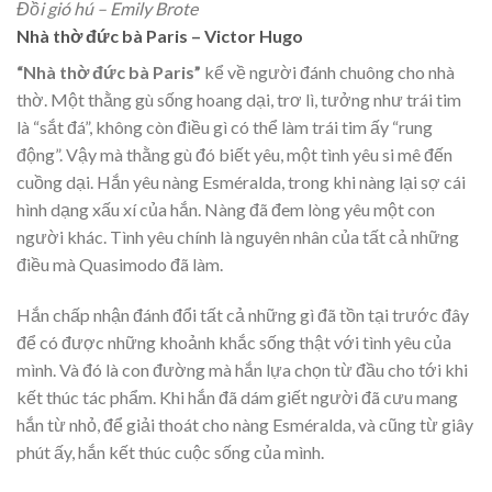
Đồi gió hú – Emily Brote
Nhà thờ đức bà Paris – Victor Hugo
“Nhà thờ đức bà Paris”
kể về người đánh chuông cho nhà
thờ. Một thằng gù sống hoang dại, trơ lì, tưởng như trái tim
là “sắt đá”, không còn điều gì có thể làm trái tim ấy “rung
động”. Vậy mà thằng gù đó biết yêu, một tình yêu si mê đến
cuồng dại. Hắn yêu nàng Esméralda, trong khi nàng lại sợ cái
hình dạng xấu xí của hắn. Nàng đã đem lòng yêu một con
người khác. Tình yêu chính là nguyên nhân của tất cả những
điều mà Quasimodo đã làm.
Hắn chấp nhận đánh đổi tất cả những gì đã tồn tại trước đây
để có được những khoảnh khắc sống thật với tình yêu của
mình. Và đó là con đường mà hắn lựa chọn từ đầu cho tới khi
kết thúc tác phẩm. Khi hắn đã dám giết người đã cưu mang
hắn từ nhỏ, để giải thoát cho nàng Esméralda, và cũng từ giây
phút ấy, hắn kết thúc cuộc sống của mình.