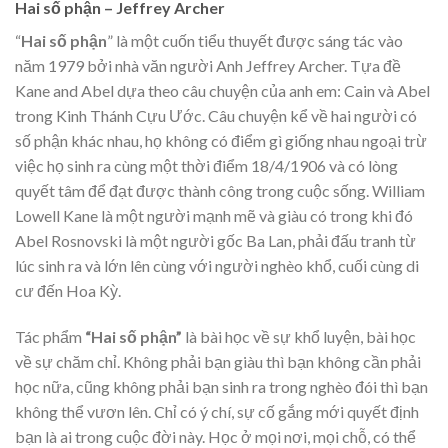
Hai số phận – Jeffrey Archer
“
Hai số phận
” là một cuốn tiểu thuyết được sáng tác vào
năm 1979 bởi nhà văn người Anh Jeffrey Archer. Tựa đề
Kane and Abel dựa theo câu chuyện của anh em: Cain và Abel
trong Kinh Thánh Cựu Ước. Câu chuyện kể về hai người có
số phận khác nhau, họ không có điểm gì giống nhau ngoại trừ
việc họ sinh ra cùng một thời điểm 18/4/1906 và có lòng
quyết tâm để đạt được thành công trong cuộc sống. William
Lowell Kane là một người mạnh mẽ và giàu có trong khi đó
Abel Rosnovski là một người gốc Ba Lan, phải đấu tranh từ
lúc sinh ra và lớn lên cùng với người nghèo khổ, cuối cùng di
cư đến Hoa Kỳ.
Tác phẩm
“Hai số phận”
là bài học về sự khổ luyện, bài học
về sự chăm chỉ. Không phải bạn giàu thì bạn không cần phải
học nữa, cũng không phải bạn sinh ra trong nghèo đói thì bạn
không thể vươn lên. Chỉ có ý chí, sự cố gắng mới quyết định
bạn là ai trong cuộc đời này. Học ở mọi nơi, mọi chỗ, có thể