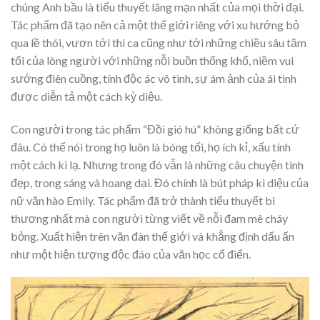
chúng Anh bầu là tiểu thuyết lãng mạn nhất của mọi thời đại.
Tác phẩm đã tạo nên cả một thế giới riêng với xu hướng bỏ
qua lề thói, vươn tới thi ca cũng như tới những chiều sâu tăm
tối của lòng người với những nỗi buồn thống khổ, niềm vui
sướng điên cuồng, tính độc ác vô tình, sự ám ảnh của ái tình
được diễn tả một cách kỳ diệu.
Con người trong tác phẩm “Đồi gió hú” không giống bất cứ
đâu. Có thể nói trong họ luôn là bóng tối, họ ích kỉ, xấu tính
một cách kì lạ. Nhưng trong đó vẫn là những câu chuyện tình
đẹp, trong sáng và hoang dại. Đó chính là bút pháp kì diệu của
nữ văn hào Emily. Tác phẩm đã trở thành tiểu thuyết bi
thương nhất mà con người từng viết về nỗi đam mê cháy
bỏng. Xuất hiện trên văn đàn thế giới và khẳng định dấu ấn
như một hiện tượng độc đáo của văn học cổ điển.