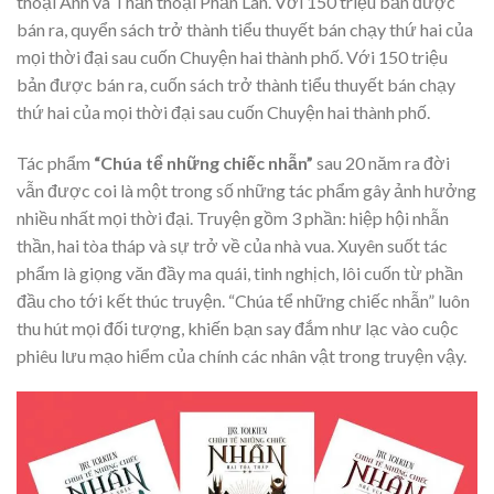
thoại Anh và Thần thoại Phần Lan. Với 150 triệu bản được
bán ra, quyển sách trở thành tiểu thuyết bán chạy thứ hai của
mọi thời đại sau cuốn Chuyện hai thành phố. Với 150 triệu
bản được bán ra, cuốn sách trở thành tiểu thuyết bán chạy
thứ hai của mọi thời đại sau cuốn Chuyện hai thành phố.
Tác phẩm
“Chúa tể những chiếc nhẫn”
sau 20 năm ra đời
vẫn được coi là một trong số những tác phẩm gây ảnh hưởng
nhiều nhất mọi thời đại. Truyện gồm 3 phần: hiệp hội nhẫn
thần, hai tòa tháp và sự trở về của nhà vua. Xuyên suốt tác
phẩm là giọng văn đầy ma quái, tinh nghịch, lôi cuốn từ phần
đầu cho tới kết thúc truyện. “Chúa tể những chiếc nhẫn” luôn
thu hút mọi đối tượng, khiến bạn say đắm như lạc vào cuộc
phiêu lưu mạo hiểm của chính các nhân vật trong truyện vậy.