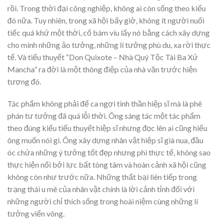
rồi. Trong thời đại công nghiệp, không ai còn sống theo kiểu
đó nữa. Tuy nhiên, trong xã hội bấy giờ, không ít người nuối
tiếc quá khứ một thời, cố bám víu lấy nó bằng cách xây dựng
cho mình những ảo tưởng, những lí tưởng phù du, xa rời thực
tế. Và tiểu thuyết “Don Quixote – Nhà Quý Tộc Tài Ba Xứ
Mancha” ra đời là một thông điệp của nhà văn trước hiện
tượng đó.
Tác phẩm không phải để ca ngợi tinh thần hiệp sĩ mà là phê
phán tư tưởng đã quá lỗi thời. Ông sáng tác một tác phẩm
theo đúng kiểu tiểu thuyết hiệp sĩ nhưng đọc lên ai cũng hiểu
ông muốn nói gì. Ông xây dựng nhân vật hiệp sĩ già nua, đầu
óc chứa những ý tưởng tốt đẹp nhưng phi thực tế, không sao
thực hiện nổi bởi lực bất tòng tâm và hoàn cảnh xã hội cũng
không còn như trước nữa. Những thất bại liên tiếp trong
trạng thái u mê của nhân vật chính là lời cảnh tỉnh đối với
những người chỉ thích sống trong hoài niệm cùng những lí
tưởng viển vông.