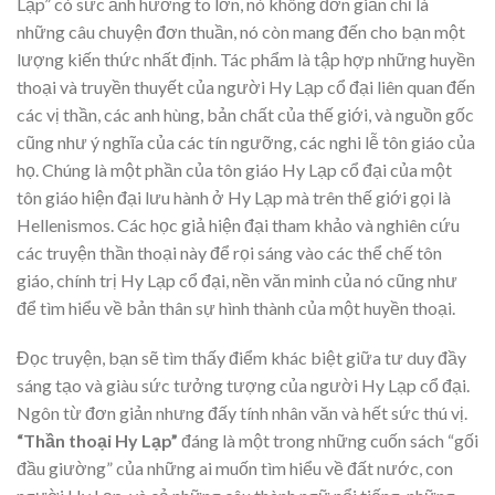
Lạp” có sức ảnh hưởng to lớn, nó không đơn giản chỉ là
những câu chuyện đơn thuần, nó còn mang đến cho bạn một
lượng kiến thức nhất định. Tác phẩm là tập hợp những huyền
thoại và truyền thuyết của người Hy Lạp cổ đại liên quan đến
các vị thần, các anh hùng, bản chất của thế giới, và nguồn gốc
cũng như ý nghĩa của các tín ngưỡng, các nghi lễ tôn giáo của
họ. Chúng là một phần của tôn giáo Hy Lạp cổ đại của một
tôn giáo hiện đại lưu hành ở Hy Lạp mà trên thế giới gọi là
Hellenismos. Các học giả hiện đại tham khảo và nghiên cứu
các truyện thần thoại này để rọi sáng vào các thể chế tôn
giáo, chính trị Hy Lạp cổ đại, nền văn minh của nó cũng như
để tìm hiểu về bản thân sự hình thành của một huyền thoại.
Đọc truyện, bạn sẽ tìm thấy điểm khác biệt giữa tư duy đầy
sáng tạo và giàu sức tưởng tượng của người Hy Lạp cổ đại.
Ngôn từ đơn giản nhưng đấy tính nhân văn và hết sức thú vị.
“Thần thoại Hy Lạp”
đáng là một trong những cuốn sách “gối
đầu giường” của những ai muốn tìm hiểu về đất nước, con