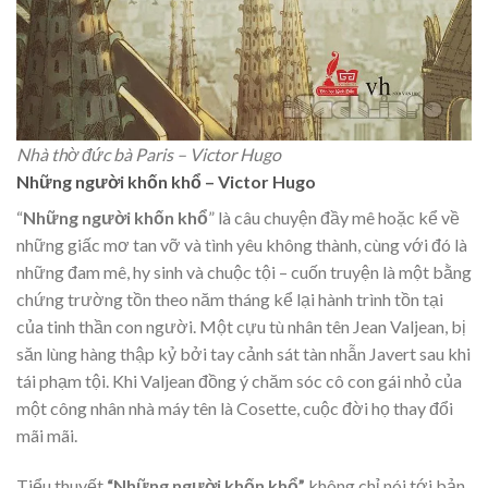
Nhà thờ đức bà Paris – Victor Hugo
Những người khốn khổ – Victor Hugo
“
Những người khốn khổ
” là câu chuyện đầy mê hoặc kể về
những giấc mơ tan vỡ và tình yêu không thành, cùng với đó là
những đam mê, hy sinh và chuộc tội – cuốn truyện là một bằng
chứng trường tồn theo năm tháng kể lại hành trình tồn tại
của tinh thần con người. Một cựu tù nhân tên Jean Valjean, bị
săn lùng hàng thập kỷ bởi tay cảnh sát tàn nhẫn Javert sau khi
tái phạm tội. Khi Valjean đồng ý chăm sóc cô con gái nhỏ của
một công nhân nhà máy tên là Cosette, cuộc đời họ thay đổi
mãi mãi.
Tiểu thuyết
“Những người khốn khổ”
không chỉ nói tới bản