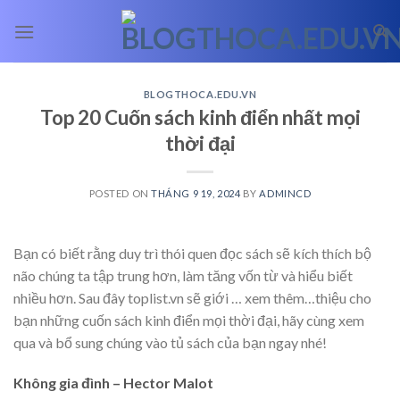
Skip
to
content
BLOGTHOCA.EDU.VN
Top 20 Cuốn sách kinh điển nhất mọi
thời đại
POSTED ON
THÁNG 9 19, 2024
BY
ADMINCD
Bạn có biết rằng duy trì thói quen đọc sách sẽ kích thích bộ
não chúng ta tập trung hơn, làm tăng vốn từ và hiểu biết
nhiều hơn. Sau đây toplist.vn sẽ giới
… xem thêm…
thiệu cho
bạn những cuốn sách kinh điển mọi thời đại, hãy cùng xem
qua và bổ sung chúng vào tủ sách của bạn ngay nhé!
Không gia đình – Hector Malot