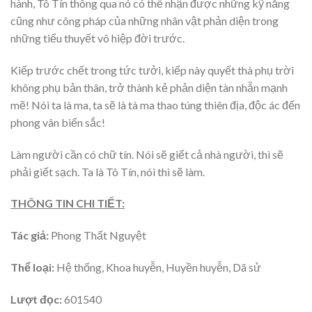
hành, Tô Tín thông qua nó có thể nhận được những kỹ năng
cũng như công pháp của những nhân vật phản diện trong
những tiểu thuyết võ hiệp đời trước.
Kiếp trước chết trong tức tưởi, kiếp này quyết thà phụ trời
không phụ bản thân, trở thành kẻ phản diện tàn nhẫn mạnh
mẽ! Nói ta là ma, ta sẽ là tà ma thao túng thiên địa, độc ác đến
phong vân biến sắc!
Làm người cần có chữ tín. Nói sẽ giết cả nhà người, thì sẽ
phải giết sạch. Ta là Tô Tín, nói thì sẽ làm.
THÔNG TIN CHI TIẾT:
Tác giả:
Phong Thất Nguyệt
Thể loại:
Hệ thống, Khoa huyễn, Huyền huyễn, Dã sử
Lượt đọc:
601540