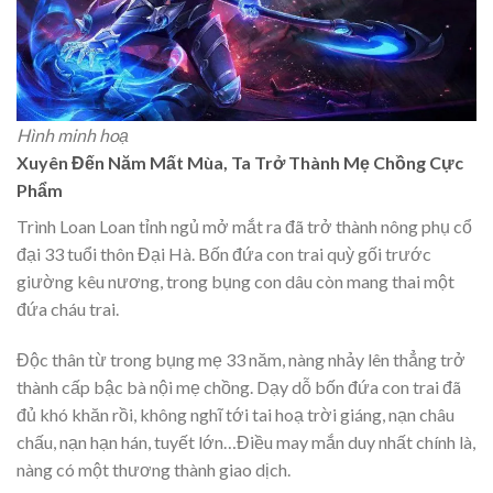
Hình minh hoạ
Xuyên Đến Năm Mất Mùa, Ta Trở Thành Mẹ Chồng Cực
Phẩm
Trình Loan Loan tỉnh ngủ mở mắt ra đã trở thành nông phụ cổ
đại 33 tuổi thôn Đại Hà. Bốn đứa con trai quỳ gối trước
giường kêu nương, trong bụng con dâu còn mang thai một
đứa cháu trai.
Độc thân từ trong bụng mẹ 33 năm, nàng nhảy lên thẳng trở
thành cấp bậc bà nội mẹ chồng. Dạy dỗ bốn đứa con trai đã
đủ khó khăn rồi, không nghĩ tới tai hoạ trời giáng, nạn châu
chấu, nạn hạn hán, tuyết lớn…Điều may mắn duy nhất chính là,
nàng có một thương thành giao dịch.