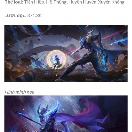
Thể loại:
Tiên Hiệp, Hệ Thống, Huyền Huyễn, Xuyên Không
Lượt đọc:
371.3K
Hình minh hoạ