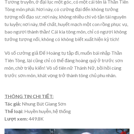
Tương truyền, ở đại lục một góc, có một cái tên là Thần Tiên
Tông môn phái. Nơi này, có cường đại đến không tưởng
tượng nổi đạo sư; nơi này, không nhiều chi vô tận tài nguyên
tu luyện; nơi này, thể chất, huyết mạch một con rồng phục vụ,
bao ngươi thành thần! Cái kia tông môn, chỉ có ngươi không
tưởng tượng nổi, không có không biết xuất hiện kỳ tích!
Vô số cường giả Đế Hoàng tụ tập đi, muốn bái nhập Thần
Tiên Tông, lại cũng chỉ có thể đàng hoàng quỳ ở trước sơn
môn, chờ triệu kiến! Vô số tiên nữ Thánh Nữ, bồi hồi cùng
trước sơn môn, khát vọng trở thành tông chủ phu nhân.
THÔNG TIN CHI TIẾT:
T
ác giả:
Nhung Bút Giang Sơn
Thể loại:
Huyền huyễn, hệ thống
Lượt xem:
449.8K