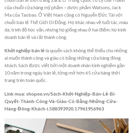
của chuỗi cửa hàng mỹ phẩm – dược phẩm Watsons, Jack
Ma của Taobao. Ở Việt Nam cũng có Nguyễn Đức Tài với
chuỗi bán lẻ Thế Giới Di Động. Họ khác nhau về tuổi tác, màu
da, trình độ học vấn, nhưng họ giống nhau ở hai điểm: họ kinh
doanh bán lẻ và rất thành công.
Khởi nghiệp bán lẻ
là quyển sách không thể thiếu cho những
ai muốn thành công và giàu có bằng những cửa hàng đông
khách. Sách được viết bởi một doanh nhân kinh nghiệm gần
10 năm trong ngày bán lẻ, từng mở hơn 65 cửa hàng thời
trang trên toàn quốc.
Link mua: shopee.vn/Sách-Khởi-Nghiệp-Bán-Lẻ-Bí-
Quyết-Thành-Công-Và-Giàu-Có-Bằng-Những-Cửa-
Hàng-Đông-Khách-i.588393920.17961956963