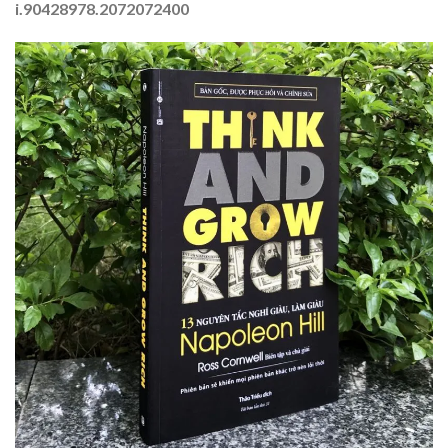
i.90428978.2072072400