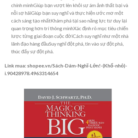
chính mìnhGiúp bạn vượt lên khỏi sự ám ảnh thất bại và
nỗi sợ hãiGiúp bạn suy nghĩ và thực hiện ước mơ một
cách sáng tạo nhấtKhám phá tại sao năng lực tư duy lại
quan trọng hơn trí thông minhXác định rõ mục tiêu chiến
lược từng giai đoạn cuộc đờiCách suy nghĩ như một nhà
lãnh đạo hàng đầuSuy nghĩ đột phá, tin vào sự đột phá,
thúc đẩy sự đột phá.
Link mua: shopee.vn/Sách-Dám-Nghĩ-Lớn!-(Khổ-nhỏ)-
i.90428978.4963314654