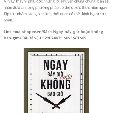
Vì vậy, thay vì phải đọc những lời khuyên chung chung, bạn sẽ
nhận được những phương pháp có thể được thực hiện ngay
lập tức nhằm tạo lập những thói quen có thể đánh bại sự trì
hoãn.
Link mua: shopee.vn/Sách-Ngay-bây-giờ-hoặc-không-
bao-giờ-(Tái-Bản-)-i.329874075.6095661665