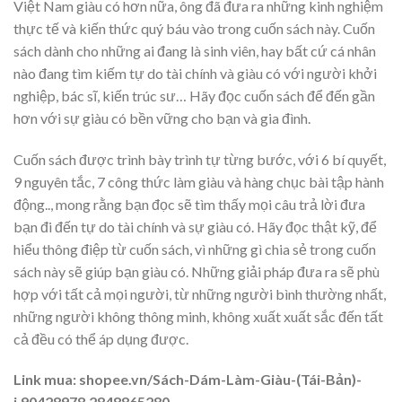
Việt Nam giàu có hơn nữa, ông đã đưa ra những kinh nghiệm
thực tế và kiến thức quý báu vào trong cuốn sách này. Cuốn
sách dành cho những ai đang là sinh viên, hay bất cứ cá nhân
nào đang tìm kiếm tự do tài chính và giàu có với người khởi
nghiệp, bác sĩ, kiến trúc sư… Hãy đọc cuốn sách để đến gần
hơn với sự giàu có bền vững cho bạn và gia đình.
Cuốn sách được trình bày trình tự từng bước, với 6 bí quyết,
9 nguyên tắc, 7 công thức làm giàu và hàng chục bài tập hành
động.., mong rằng bạn đọc sẽ tìm thấy mọi câu trả lời đưa
bạn đi đến tự do tài chính và sự giàu có. Hãy đọc thật kỹ, để
hiểu thông điệp từ cuốn sách, vì những gì chia sẻ trong cuốn
sách này sẽ giúp bạn giàu có. Những giải pháp đưa ra sẽ phù
hợp với tất cả mọi người, từ những người bình thường nhất,
những người không thông minh, không xuất xuất sắc đến tất
cả đều có thể áp dụng được.
Link mua: shopee.vn/Sách-Dám-Làm-Giàu-(Tái-Bản)-
i.90428978.2848865280