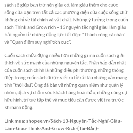
sách sẽ giúp bạn trở nên giàu có, làm giàu thêm cho cuộc
sống của bạn trên tất cả các phương diện của cuộc sống chứ
không chỉ về tài chính và vật chất. Những ý tưởng trong cuốn
sách Think and Grow rich – 13 nguyên tắc nghĩ giàu, làm giàu
bắt nguồn từ những động lực tốt đẹp: “Thành công cá nhân”
và “Quan điểm suy nghĩ tích cực”.
Cuốn sách chứa đựng nhiều hơn những gì mà cuốn sách giải
thích về sức mạnh của những nguyên tắc. Phần hấp dẫn nhất
của cuốn sách chính là những điều phi thường, những thông
điệp trong cuốn sách được viết ra từ rất lâu nhưng vẫn mang
tính “thời đại”. Ông đã bàn về những quan niệm như quản lý
nhóm, dịch vụ chăm sóc khách hàng hoàn hảo, những công cụ
hữu hình, trí tuệ tập thể và mục tiêu cần được viết ra trước
khi hành động.
Link mua: shopee.vn/Sách-13-Nguyên-Tắc-Nghĩ-Giàu-
Làm-Giàu-Think-And-Grow-Rich-(Tái-Bản)-