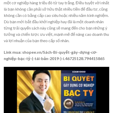
một cơ nghiệp hàng triệu đô từ tay trắng. Điều tuyệt vời nhất
là bạn không cần phải sở hữu thật nhiều tiền để đầu tư, cũng
không cần có bằng cấp cao siêu hoặc nhiều năm kinh nghiệm.
Dù bạn mới bắt đầu khởi nghiệp hay đã là một doanh nhân
từng trải quyển sách này cũng sẽ mang đến cho bạn những ý
tưởng và chiến lược ưu việt, mạnh mẽ để nâng cao doanh thu
và lợi nhuận của bạn theo cấp số nhân.
Link mua: shopee.vn/Sách-Bí-quyết-gây-dựng-cơ-
nghiệp-bạc-tỷ-(-tái-bản-2019-)-i.46725128.794415865