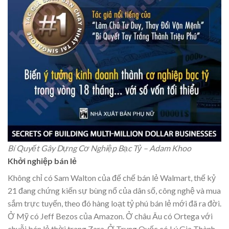
Bí Quyết Gây Dựng Cơ Nghiệp Bạc Tỷ – Adam Khoo
Khởi nghiệp bán lẻ
Không chỉ có Sam Walton của đế chế bán lẻ Walmart, thế kỷ
21 đang chứng kiến sự bùng nổ của dân số, công nghệ và mua
sắm trực tuyến, theo đó hàng loạt tỷ phú bán lẻ mới đã ra đời.
Ở Mỹ có Jeff Bezos của Amazon. Ở châu Âu có Ortega với
chuỗi bán lẻ thời trang Zara. Ở Trung Quốc có Lý Gia Thành