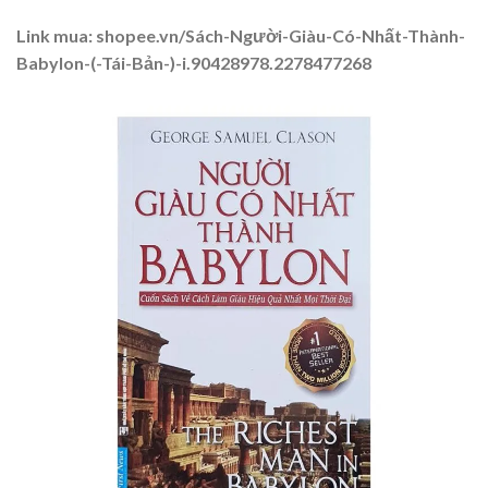
Link mua: shopee.vn/Sách-Người-Giàu-Có-Nhất-Thành-
Babylon-(-Tái-Bản-)-i.90428978.2278477268