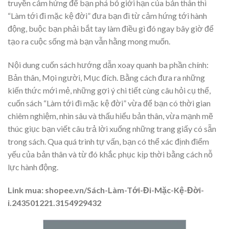
truyền cảm hứng để bạn phá bỏ giới hạn của bản thân thì
“Làm tới đi mặc kệ đời” đưa bạn đi từ cảm hứng tới hành
động, buộc bạn phải bắt tay làm điều gì đó ngay bây giờ để
tạo ra cuộc sống mà bạn vẫn hằng mong muốn.
Nội dung cuốn sách hướng dẫn xoay quanh ba phần chính:
Bản thân, Mọi người, Mục đích. Bằng cách đưa ra những
kiến thức mới mẻ, những gợi ý chi tiết cùng câu hỏi cụ thể,
cuốn sách “Làm tới đi mặc kệ đời” vừa để bạn có thời gian
chiêm nghiệm, nhìn sâu và thấu hiểu bản thân, vừa mạnh mẽ
thúc giục bạn viết câu trả lời xuống những trang giấy có sẵn
trong sách. Qua quá trình tự vấn, bạn có thể xác định điểm
yếu của bản thân và từ đó khắc phục kịp thời bằng cách nỗ
lực hành động.
Link mua: shopee.vn/Sách-Làm-Tới-Đi-Mặc-Kệ-Đời-
i.243501221.3154929432