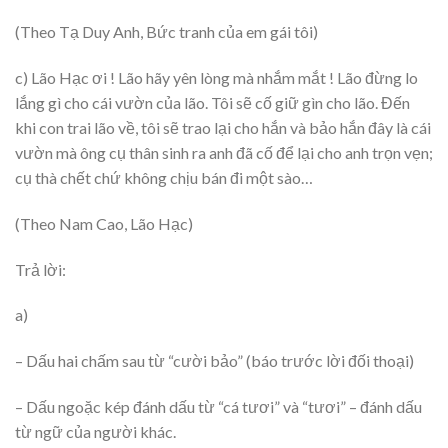
(Theo Tạ Duy Anh, Bức tranh của em gái tôi)
c) Lão Hạc ơi ! Lão hãy yên lòng mà nhắm mắt ! Lão đừng lo
lắng gì cho cái vườn của lão. Tôi sẽ cố giữ gìn cho lão. Đến
khi con trai lão về, tôi sẽ trao lại cho hắn và bảo hắn đây là cái
vườn mà ông cụ thân sinh ra anh đã cố để lại cho anh trọn vẹn;
cụ thà chết chứ không chịu bán đi một sào…
(Theo Nam Cao, Lão Hạc)
Trả lời:
a)
– Dấu hai chấm sau từ “cười bảo” (báo trước lời đối thoại)
– Dấu ngoặc kép đánh dấu từ “cá tươi” và “tươi” – đánh dấu
từ ngữ của người khác.