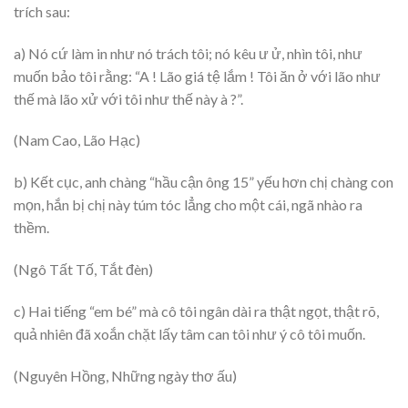
trích sau:
a) Nó cứ làm in như nó trách tôi; nó kêu ư ử, nhìn tôi, như
muốn bảo tôi rằng: “A ! Lão giá tệ lắm ! Tôi ăn ở với lão như
thế mà lão xử với tôi như thế này à ?”.
(Nam Cao, Lão Hạc)
b) Kết cục, anh chàng “hầu cận ông 15” yếu hơn chị chàng con
mọn, hắn bị chị này túm tóc lẳng cho một cái, ngã nhào ra
thềm.
(Ngô Tất Tố, Tắt đèn)
c) Hai tiếng “em bé” mà cô tôi ngân dài ra thật ngọt, thật rõ,
quả nhiên đã xoắn chặt lấy tâm can tôi như ý cô tôi muốn.
(Nguyên Hồng, Những ngày thơ ấu)