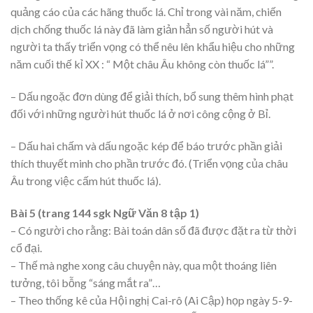
quảng cáo của các hãng thuốc lá. Chỉ trong vài năm, chiến
dịch chống thuốc lá này đã làm giản hẳn số người hút và
người ta thấy triển vọng có thể nêu lên khẩu hiệu cho những
năm cuối thế kỉ XX : “ Một châu Âu không còn thuốc lá””.
– Dấu ngoặc đơn dùng để giải thích, bổ sung thêm hình phạt
đối với những người hút thuốc lá ở nơi công cộng ở Bỉ.
– Dấu hai chấm và dấu ngoặc kép để báo trước phần giải
thích thuyết minh cho phần trước đó. (Triển vọng của châu
Âu trong việc cấm hút thuốc lá).
Bài 5 (trang 144 sgk Ngữ Văn 8 tập 1)
– Có người cho rằng: Bài toán dân số đã được đặt ra từ thời
cổ đại.
– Thế mà nghe xong câu chuyện này, qua một thoáng liên
tưởng, tôi bỗng “sáng mắt ra”…
– Theo thống kê của Hội nghị Cai-rô (Ai Cập) họp ngày 5-9-