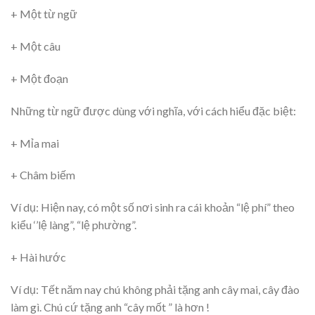
+ Một từ ngữ
+ Một câu
+ Một đoạn
Những từ ngữ được dùng với nghĩa, với cách hiểu đặc biệt:
+ Mỉa mai
+ Châm biếm
Ví dụ: Hiện nay, có một số nơi sinh ra cái khoản “lệ phí” theo
kiểu ‘’lệ làng”, “lệ phường”.
+ Hài hước
Ví dụ: Tết năm nay chú không phải tặng anh cây mai, cây đào
làm gì. Chú cứ tặng anh “cây mốt ” là hơn !