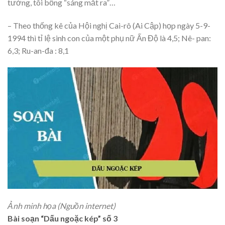
tưởng, tôi bỗng “sáng mắt ra”…
– Theo thống kê của Hội nghị Cai-rô (Ai Cập) họp ngày 5-9-
1994 thì tỉ lệ sinh con của một phụ nữ Ấn Độ là 4,5; Nê- pan:
6,3; Ru-an-đa : 8,1
Ảnh minh họa (Nguồn internet)
Bài soạn “Dấu ngoặc kép” số 3