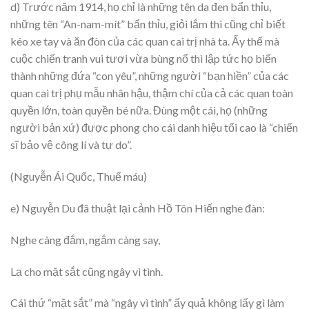
d) Trước năm 1914, họ chỉ là những tên da đen bẩn thỉu,
những tên “An-nam-mít” bẩn thỉu, giỏi lắm thì cũng chỉ biết
kéo xe tay và ăn đòn của các quan cai trị nhà ta. Ấy thế mà
cuộc chiến tranh vui tươi vừa bùng nổ thì lập tức họ biến
thành những đứa “con yêu”, những người “bạn hiền” của các
quan cai trị phụ mẫu nhân hậu, thậm chí của cả các quan toàn
quyền lớn, toàn quyền bé nữa. Đùng một cái, họ (những
người bản xứ) được phong cho cái danh hiệu tối cao là “chiến
sĩ bảo vệ công lí và tự do”.
(Nguyễn Ái Quốc, Thuế máu)
e) Nguyễn Du đã thuật lại cảnh Hồ Tôn Hiến nghe đàn:
Nghe càng đắm, ngắm càng say,
Lạ cho mặt sắt cũng ngây vì tình.
Cái thứ “mặt sắt” mà “ngây vì tình” ấy quả không lấy gì làm