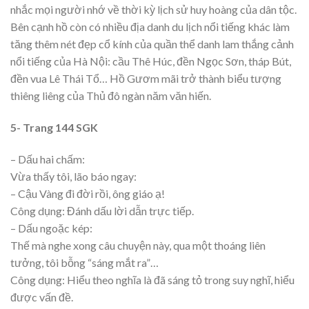
nhắc mọi người nhớ về thời kỳ lịch sử huy hoàng của dân tộc.
Bên cạnh hồ còn có nhiều địa danh du lịch nổi tiếng khác làm
tăng thêm nét đẹp cổ kính của quần thể danh lam thắng cảnh
nổi tiếng của Hà Nội: cầu Thê Húc, đền Ngọc Sơn, tháp Bút,
đền vua Lê Thái Tổ… Hồ Gươm mãi trở thành biểu tượng
thiêng liêng của Thủ đô ngàn năm văn hiến.
5- Trang 144 SGK
– Dấu hai chấm:
Vừa thấy tôi, lão báo ngay:
– Cậu Vàng đi đời rồi, ông giáo ạ!
Công dụng: Đánh dấu lời dẫn trực tiếp.
– Dấu ngoặc kép:
Thế mà nghe xong câu chuyện này, qua một thoáng liên
tưởng, tôi bỗng “sáng mắt ra”…
Công dụng: Hiểu theo nghĩa là đã sáng tỏ trong suy nghĩ, hiểu
được vấn đề.