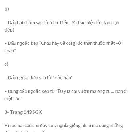
b)
– Dấu hai chấm sau từ “chú Tiến Lê” (báo hiệu lời dẫn trực
tiếp)
– Dấu ngoặc kép “Cháu hãy vẽ cái gì đó thân thuộc nhất với
cháu.”
c)
– Dấu ngoặc kép sau từ “bảo hắn”
– Dùng dấu ngoặc kép từ “Đây là cái vườn mà ông cụ… bán đi
một sào”
3- Trang 143 SGK
Vì sao hai câu sau đây có ý nghĩa giống nhau mà dùng những