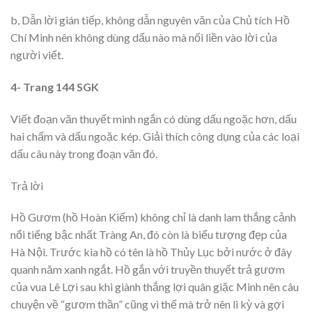
b, Dẫn lời gián tiếp, không dẫn nguyên văn của Chủ tích Hồ
Chí Minh nên không dùng dấu nào mà nối liền vào lời của
người viết.
4- Trang 144 SGK
Viết đoạn văn thuyết minh ngắn có dùng dấu ngoặc hơn, dấu
hai chấm và dấu ngoặc kép. Giải thích công dụng của các loại
dấu câu này trong đoạn văn đó.
Trả lời
Hồ Gươm (hồ Hoàn Kiếm) không chỉ là danh lam thắng cảnh
nổi tiếng bậc nhất Tràng An, đó còn là biểu tượng đẹp của
Hà Nội. Trước kia hồ có tên là hồ Thủy Lục bởi nước ở đây
quanh năm xanh ngắt. Hồ gắn với truyền thuyết trả gươm
của vua Lê Lợi sau khi giành thắng lợi quân giặc Minh nên câu
chuyện về “gươm thần” cũng vì thế mà trở nên li kỳ và gợi