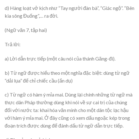
d) Hàng loạt vở kịch như “Tay người đàn bà”, “Giác ngộ”. “Bên
kia sông Đuống”,… ra đời.
(Ngữ văn 7, tập hai)
Trả lời:
a) Lời dẫn trực tiếp (một câu nói của thánh Găng-đi).
b) Từ ngữ được hiểu theo một nghĩa đặc biệt: dùng từ ngữ
“dải lụa” để chỉ chiếc cầu (ẩn dụ)
c) Từ ngữ có hàm ý mỉa mai. Dùng lại chính những từ ngữ mà
thực dân Pháp thường dùng khi nói về sự cai trị của chúng
đối với nước ta: khai hóa văn minh cho một dân tộc lạc hậu
với hàm ý mỉa mai. Ở đây cũng có xem dấu ngoặc kép trong
đoạn trích được dùng để đánh dấu từ ngữ dẫn trực tiếp.