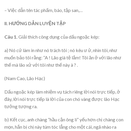
– Việc dẫn tên tác phẩm, báo, tập san,…
II. HƯỚNG DẪN LUYỆN TẬP
Câu 1.
Giải thích công dụng của dấu ngoặc kép:
a) Nó cứ làm in như nó trách tôi ; nó kêu ư ử, nhìn tôi, như
muốn bảo tôi rằng: “A ! Lão già tệ lắm! Tôi ăn ở với lão như
thế mà lão xử với tôi như thế này à ? .
(Nam Cao, Lão Hạc)
Dấu ngoặc kép làm nhiệm vụ tách riêng lời nói trực tiếp, ở
đây, lời nói trực tiếp là lời của con chó vàng được lão Hạc
tưởng tượng ra.
b) Kết cục, anh chàng “hầu cận ông lí” yếu hơn chị chàng con
mọn, hắn bị chị này túm tóc lẳng cho một cái, ngã nhào ra