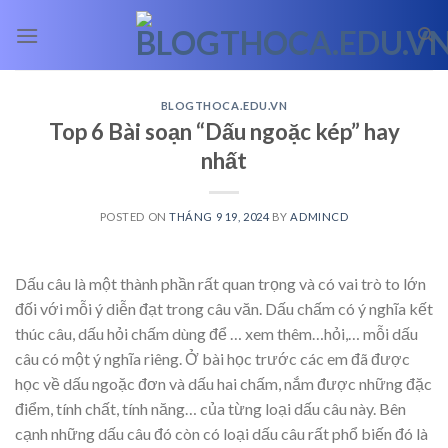
Skip
to
content
BLOGTHOCA.EDU.VN
Top 6 Bài soạn “Dấu ngoặc kép” hay
nhất
POSTED ON
THÁNG 9 19, 2024
BY
ADMINCD
Dấu câu là một thành phần rất quan trọng và có vai trò to lớn
đối với mỗi ý diễn đạt trong câu văn. Dấu chấm có ý nghĩa kết
thúc câu, dấu hỏi chấm dùng để
… xem thêm…
hỏi,… mỗi dấu
câu có một ý nghĩa riêng. Ở bài học trước các em đã được
học về dấu ngoặc đơn và dấu hai chấm, nắm được những đặc
điểm, tính chất, tính năng… của từng loại dấu câu này. Bên
cạnh những dấu câu đó còn có loại dấu câu rất phổ biến đó là