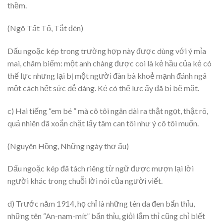
thềm.
(Ngô Tất Tố, Tắt đèn)
Dấu ngoặc kép trong trường hợp này được dùng với ý mỉa
mai, châm biếm: một anh chàng được coi là kẻ hầu của kẻ có
thế lực nhưng lại bị một người đàn bà khoẻ mạnh đánh ngã
một cách hết sức dễ dàng. Kẻ có thế lực ấy đã bị bẽ mặt.
c) Hai tiếng “em bé ” mà cô tôi ngân dài ra thật ngọt, thật rõ,
quả nhiên đã xoắn chặt lấy tâm can tôi như ý cô tôi muốn.
(Nguyên Hồng, Những ngày thơ ấu)
Dấu ngoặc kép đã tách riêng từ ngữ được mượn lại lời
người khác trong chuỗi lời nói của người viết.
d) Trước năm 1914, họ chỉ là những tên da đen bẩn thỉu,
những tên “An-nam-mít” bẩn thỉu, giỏi lắm thỉ cũng chỉ biết