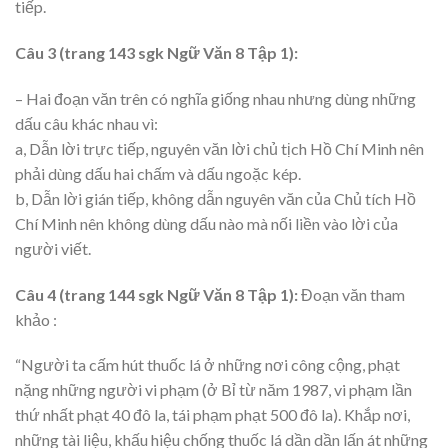
tiếp.
Câu 3 (trang 143 sgk Ngữ Văn 8 Tập 1):
– Hai đoạn văn trên có nghĩa giống nhau nhưng dùng những
dấu câu khác nhau vì:
a, Dẫn lời trực tiếp, nguyên văn lời chủ tịch Hồ Chí Minh nên
phải dùng dấu hai chấm và dấu ngoặc kép.
b, Dẫn lời gián tiếp, không dẫn nguyên văn của Chủ tích Hồ
Chí Minh nên không dùng dấu nào mà nối liền vào lời của
người viết.
C
âu 4 (trang 144 sgk Ngữ Văn 8 Tập 1):
Đoạn văn tham
khảo :
“Người ta cấm hút thuốc lá ở những nơi công cộng, phạt
nặng những người vi phạm (ở Bỉ từ năm 1987, vi phạm lần
thứ nhất phạt 40 đô la, tái phạm phạt 500 đô la). Khắp nơi,
những tài liệu, khấu hiệu chống thuốc lá dần dần lấn át những