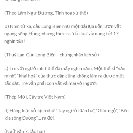
(Theo Lâm Ngư Đường, Tinh hoa xử thế)
b) Nhìn từ xa, cầu Long Biên như một dải lụa uốn lượn vắt
ngang sông Hồng, nhưng thực ra “dải lụa” ấy nặng tới 17
nghìn tấn !
(Thuý Lan, Cầu Long Biên – chứng nhân lịch sử)
c) Tre với người như thế đã mấy nghìn năm. Một thế kỉ “văn
minh”, “khai hoá” của thực dân cũng không làm ra được một
tấc sắt. Tre vẫn phải còn vất vả mãi với người.
(Thép Mới, Cây tre Việt Nam)
d) Hàng loạt vở kịch như “Tay người đàn bà”, “Giác ngộ”, “Bên
kia sông Đuống”… ra đời.
(Ngữ văn 7, tập hai)