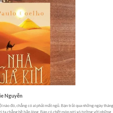
sie Nguyễn
ội nào đó, chẳng có ai phải mất ngủ. Bạn trải qua những ngày thán
i ta chẳng hề bận lòng. Bạn có chết mòn nơi xó tường với những