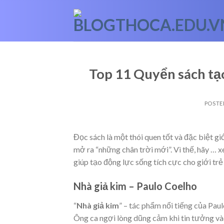
Skip
to
content
Top 11 Quyển sách tạo
POSTE
Đọc sách là một thói quen tốt và đặc biệt giớ
mở ra “những chân trời mới”. Vì thế, hãy
… x
giúp tạo động lực sống tích cực cho giới trẻ
Nhà giả kim – Paulo Coelho
“
Nhà giả kim
” – tác phẩm nổi tiếng của Pa
Ông ca ngợi lòng dũng cảm khi tin tưởng và