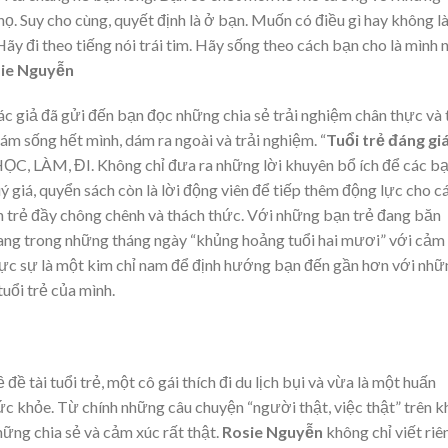
ọ. Suy cho cùng, quyết định là ở bạn. Muốn có điều gì hay không l
ãy đi theo tiếng nói trái tim. Hãy sống theo cách bạn cho là mình 
ie Nguyễn
ác giả đã gửi đến bạn đọc những chia sẻ trải nghiệm chân thực và 
 dám sống hết mình, dám ra ngoài và trải nghiệm. “
Tuổi trẻ đáng gi
 HỌC, LÀM, ĐI. Không chỉ đưa ra những lời khuyên bổ ích để các b
 giá, quyển sách còn là lời động viên để tiếp thêm động lực cho c
 trẻ đầy chông chênh và thách thức. Với những bạn trẻ đang băn
 đang trong những tháng ngày “khủng hoảng tuổi hai mươi” với cảm
 thực sự là một kim chỉ nam để định hướng bạn đến gần hơn với nh
uổi trẻ của mình.
đề tài tuổi trẻ, một cô gái thích đi du lịch bụi và vừa là một huấn
ức khỏe. Từ chính những câu chuyện “người thật, việc thật” trên 
ững chia sẻ và cảm xúc rất thật.
Rosie Nguyễn
không chỉ viết riê