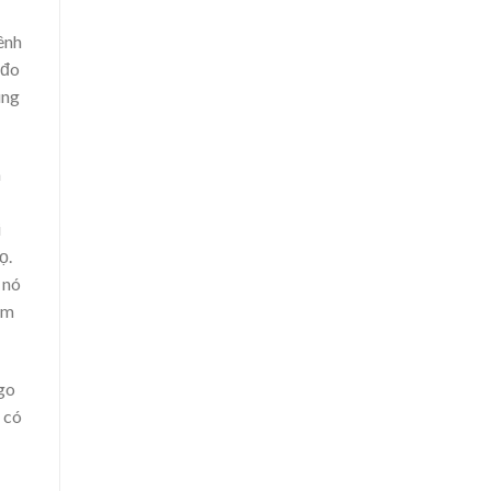
ênh
 đo
úng
a
i
ọ.
 nó
ảm
ago
 có