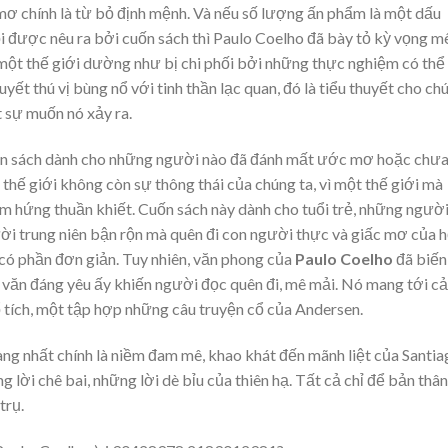
mơ chính là từ bỏ định mệnh. Và nếu số lượng ấn phẩm là một dấu
ỏi được nêu ra bởi cuốn sách thì Paulo Coelho đã bày tỏ kỳ vọng m
một thế giới dường như bị chi phối bởi những thực nghiệm có thể
huyết thú vị bùng nổ với tinh thần lạc quan, đó là tiểu thuyết cho ch
t sự muốn nó xảy ra.
ốn sách dành cho những người nào đã đánh mất ước mơ hoặc chư
thế giới không còn sự thông thái của chúng ta, vì một thế giới mà
 hứng thuần khiết. Cuốn sách này dành cho tuổi trẻ, những ngườ
ời trung niên bận rộn mà quên đi con người thực và giấc mơ của h
 có phần đơn giản. Tuy nhiên, văn phong của
Paulo Coelho
đã biến
nh văn đáng yêu ấy khiến người đọc quên đi, mê mải. Nó mang tới c
 tích, một tập hợp những câu truyện cổ của Andersen.
ràng nhất chính là niềm đam mê, khao khát đến mãnh liệt của Santi
 lời chê bai, những lời dè bỉu của thiên hạ. Tất cả chỉ để bản thân
trụ.