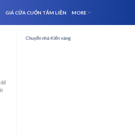
N
GIÁ CỬA CUỐN TẤM LIỀN
MORE
Chuyển nhà Kiến vàng
, để
ất
.