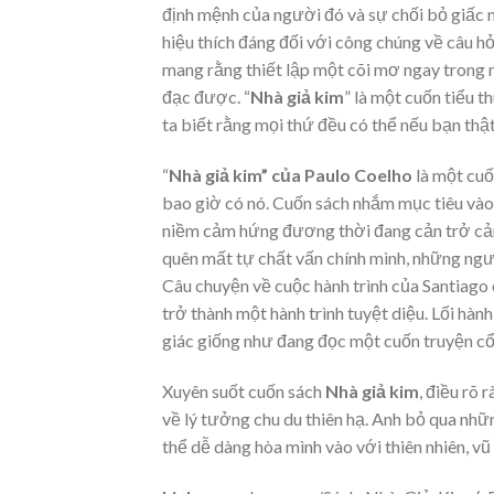
định mệnh của người đó và sự chối bỏ giấc 
hiệu thích đáng đối với công chúng về câu h
mang rằng thiết lập một cõi mơ ngay trong 
đạc được. “
Nhà giả kim
” là một cuốn tiểu t
ta biết rằng mọi thứ đều có thể nếu bạn thậ
“
Nhà giả kim” của Paulo Coelho
là một cu
bao giờ có nó. Cuốn sách nhắm mục tiêu vào 
niềm cảm hứng đương thời đang cản trở cảm
quên mất tự chất vấn chính mình, những ngư
Câu chuyện về cuộc hành trình của Santiago
trở thành một hành trình tuyệt diệu. Lối hà
giác giống như đang đọc một cuốn truyện cổ
Xuyên suốt cuốn sách
N
hà giả kim
, điều rõ 
về lý tưởng chu du thiên hạ. Anh bỏ qua những
thể dễ dàng hòa mình vào với thiên nhiên, vũ 