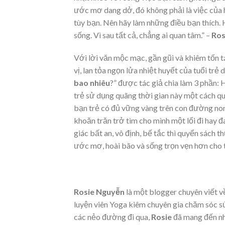
ước mơ dang dở, đó không phải là việc của h
tùy bạn. Nên hãy làm những điều bạn thích. H
sống. Vì sau tất cả, chẳng ai quan tâm.” –
Ros
Với lời văn mộc mạc, gần gũi và khiêm tốn t
vị, lan tỏa ngọn lửa nhiệt huyết của tuổi trẻ
bao nhiêu
?” được tác giả chia làm 3 phần:
trẻ sử dụng quãng thời gian này một cách quý
bạn trẻ có đủ vững vàng trên con đường non
khoăn trăn trở tìm cho mình một lối đi hay
giác bất an, vô định, bế tắc thì quyển sách
ước mơ, hoài bão và sống trọn vẹn hơn cho t
Rosie Nguyễn
là một blogger chuyên viết về 
luyện viên Yoga kiêm chuyên gia chăm sóc s
các nẻo đường đi qua,
Rosie
đã mang đến nh