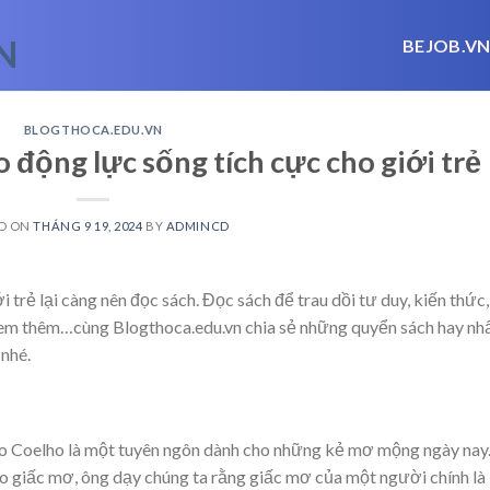
BEJOB.V
BLOGTHOCA.EDU.VN
 động lực sống tích cực cho giới trẻ
D ON
THÁNG 9 19, 2024
BY
ADMINCD
i trẻ lại càng nên đọc sách. Đọc sách để trau dồi tư duy, kiến thức
em thêm…
cùng Blogthoca.edu.vn chia sẻ những quyển sách hay nh
 nhé.
ulo Coelho là một tuyên ngôn dành cho những kẻ mơ mộng ngày nay
o giấc mơ, ông dạy chúng ta rằng giấc mơ của một người chính là