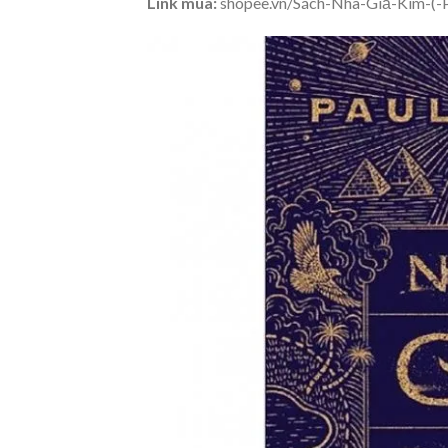
Link mua:
shopee.vn/Sách-Nhà-Giả-Kim-(-