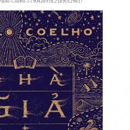
Paulo-Coelho-)-i.90428978.2189012981?