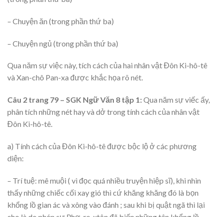
– Chuyện ăn (trong phần thứ ba)
– Chuyện ngủ (trong phần thứ ba)
Qua năm sự việc này, tích cách của hai nhân vật Đôn Ki-hô-tê
và Xan-chô Pan-xa được khắc họa rõ nét.
Câu 2 trang 79 – SGK Ngữ Văn 8 tập 1:
Qua năm sự viếc ấy,
phân tích những nét hay và dở trong tính cách của nhân vật
Đôn Ki-hô-tê.
a) Tính cách của Đôn Ki-hô-tê được bộc lộ ở các phương
diện:
– Trí tuệ: mê muội ( vì đọc quá nhiều truyện hiệp sĩ), khi nhìn
thấy những chiếc cối xay gió thì cứ khăng khăng đó là bọn
khổng lồ gian ác và xông vào đánh ; sau khi bị quật ngã thì lại
cho là do pháp sư Phơ-re-xtôn đã biến những tên khổng lồ