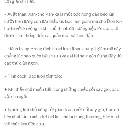
Lời giải chi tiết:
– Xuất thân: Xan-chô Pan-xa là một bác nông dân béo lùn
cưỡi trên lưng con lừa thấp tè. Bác làm giám mã cho Đôn Ki-
hô-tê với kì vọng là khi chủ thành đạt sự nghiệp lớn, bác sẽ
được làm thống đốc cai quản một vài hòn đảo.
– Hành trang: Đủng đỉnh cười lừa đi sau chú, gã giám mã này
chẳng lúc nào quên bầu rượu và cái túi hai ngăn đựng đầy đủ
các thức ăn ngon.
– Tính cách: Bác luôn tỉnh táo:
+ Khi thấy chủ muốn tiến công những chiếc cối xay gió, bác
vội can ngăn.
+ Nhưng khi chủ xông tới giao tranh với cối xay gió, bác đã
hèn nhát lẩn tránh, đợi tới lúc chú bị trọng thương, bác mới
vội thúc lừa đến cứu.