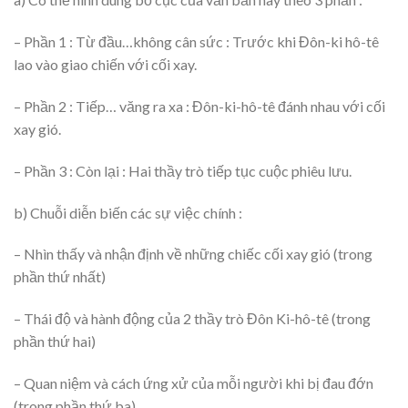
– Phần 1 : Từ đầu…không cân sức : Trước khi Đôn-ki hô-tê
lao vào giao chiến với cối xay.
– Phần 2 : Tiếp… văng ra xa : Đôn-ki-hô-tê đánh nhau với cối
xay gió.
– Phần 3 : Còn lại : Hai thầy trò tiếp tục cuộc phiêu lưu.
b) Chuỗi diễn biến các sự việc chính :
– Nhìn thấy và nhận định về những chiếc cối xay gió (trong
phần thứ nhất)
– Thái độ và hành động của 2 thầy trò Đôn Ki-hô-tê (trong
phần thứ hai)
– Quan niệm và cách ứng xử của mỗi người khi bị đau đớn
(trong phần thứ ba)