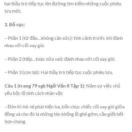
hai thầy trò tiếp tục lên đường tìm kiếm những cuộc phiêu
lưu mới.
2. Bố cục:
– Phần 1 (từ đầu…không cân sức): tình cảnh trước khi đánh
nhau với cối xay gió.
– Phần 2 (tiếp…toạc nửa vai): đánh nhau với cối xay gió.
– Phần 3 (còn lại): Hai thầy trò tiếp tục cuộc phiêu lưu.
Câu 1 (trang 79 sgk Ngữ Văn 8 Tập 1):
Năm sự việc chủ
yếu bộc lộ tính cách nhân vật:
– Đôn Ki-hô-tê phát hiện ba, bốn chục chiếc cối xay gió giữa
đồng và cho đó là những tên khổng lồ ghê gớm, cần giết hết
bọn chúng.