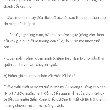
thành cối xay gió…
– Ước muốn: ra tay tiêu diệt cái ác, cáu xấu theo tinh thần cao
thượng của hiệp sĩ.
– Hành động: dũng cảm, bất chấp hiểm nguy (xông vào đánh
cối xay gió dù biết là không cân sức, đau đớn mà không hề
rên rỉ).
– Quan niệm sống: quên mình (chẳng hè chăm lo cho bản thân,
quên cả chuyện ăn, chuyện ngủ).
b) Đánh giá chung về nhân vật Đôn Ki-hô tê:
Điểm mấu chốt là do trí tuệ bị mê muội, hoang tưởng cho nên
lẽ ra từ ước muốn, hành động đến quan niệm của Đôn Ki-hô-
tê đều có nhiều điểm đáng biểu dương thì tất cả lại trở thành
những chuyện nực cười, đáng trách.