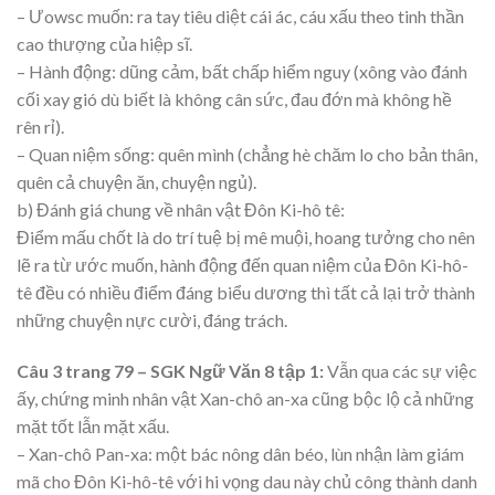
– Ưowsc muốn: ra tay tiêu diệt cái ác, cáu xấu theo tinh thần
cao thượng của hiệp sĩ.
– Hành động: dũng cảm, bất chấp hiểm nguy (xông vào đánh
cối xay gió dù biết là không cân sức, đau đớn mà không hề
rên rỉ).
– Quan niệm sống: quên mình (chẳng hè chăm lo cho bản thân,
quên cả chuyện ăn, chuyện ngủ).
b) Đánh giá chung về nhân vật Đôn Ki-hô tê:
Điểm mấu chốt là do trí tuệ bị mê muội, hoang tưởng cho nên
lẽ ra từ ước muốn, hành động đến quan niệm của Đôn Ki-hô-
tê đều có nhiều điểm đáng biểu dương thì tất cả lại trở thành
những chuyện nực cười, đáng trách.
Câu 3 trang 79 – SGK Ngữ Văn 8 tập 1:
Vẫn qua các sự việc
ấy, chứng minh nhân vật Xan-chô an-xa cũng bộc lộ cả những
mặt tốt lẫn mặt xấu.
– Xan-chô Pan-xa: một bác nông dân béo, lùn nhận làm giám
mã cho Đôn Ki-hô-tê với hi vọng dau này chủ công thành danh