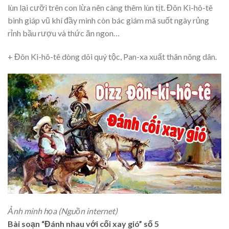
lùn lại cưỡi trên con lừa nên càng thêm lùn tịt. Đôn Ki-hô-tê
binh giáp vũ khí đầy mình còn bác giám mã suốt ngày rủng
rỉnh bầu rượu và thức ăn ngon…
+ Đôn Ki-hô-tê dòng dõi quý tộc, Pan-xa xuất thân nông dân.
Ảnh minh họa (Nguồn internet)
Bài soạn “Đánh nhau với cối xay gió” số 5