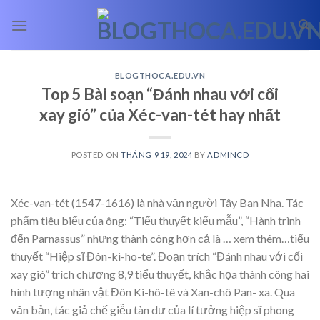
Skip
to
content
BLOGTHOCA.EDU.VN
Top 5 Bài soạn “Đánh nhau với cối
xay gió” của Xéc-van-tét hay nhất
POSTED ON
THÁNG 9 19, 2024
BY
ADMINCD
Xéc-van-tét (1547-1616) là nhà văn người Tây Ban Nha. Tác
phẩm tiêu biểu của ông: “Tiểu thuyết kiểu mẫu”, “Hành trình
đến Parnassus” nhưng thành công hơn cả là
… xem thêm…
tiểu
thuyết “Hiệp sĩ Đôn-ki-ho-te”. Đoạn trích “Đánh nhau với cối
xay gió” trích chương 8,9 tiểu thuyết, khắc họa thành công hai
hình tượng nhân vật Đôn Ki-hô-tê và Xan-chô Pan- xa. Qua
văn bản, tác giả chế giễu tàn dư của lí tưởng hiệp sĩ phong