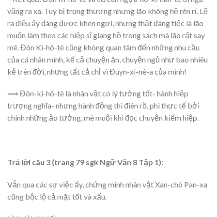
văng ra xa. Tuy bị trọng thương nhưng lão không hề rên rỉ. Lẽ
ra điều ấy đáng được khen ngợi, nhưng thật đáng tiếc là lão
muốn làm theo các hiệp sĩ giang hồ trong sách mà lão rất say
mê. Đôn Ki-hô-tê cũng không quan tâm đến những nhu cầu
của cá nhân mình, kế cả chuyện ăn, chuyện ngủ như bao nhiêu
kẻ trên đời, nhưng tất cả chỉ vì Đuyn-xi-nê-a của mình!
⟹ Đôn-ki-hô-tê là nhân vật có lý tưởng tốt- hành hiệp
trượng nghĩa- nhưng hành động thì điên rồ, phi thực tế bởi
chính những ảo tưởng, mê muội khi đọc chuyện kiếm hiệp.
Trả lời câu 3 (trang 79 sgk Ngữ Văn 8 Tập 1):
Vẫn qua các sự việc ấy, chứng minh nhân vật Xan-chô Pan-xa
cũng bộc lộ cả mặt tốt và xấu.