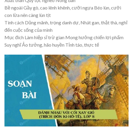
Xuất thân Quý tộc nghèo Nông dân
Bề ngoài Gầy gò, cao lênh khênh, cưỡi ngựa Béo lùn, cưỡi
con lừa nên càng lùn tịt
Tính cách Dũng mãnh, trọng danh dự, Nhát gan, thật thà, nghĩ
đến cuộc sống của mình
Mục đích Làm hiệp sĩ trừ gian Mong hưởng chiến lợi phẩm
Suy nghĩ Ảo tưởng, hão huyền Tỉnh táo, thực tế