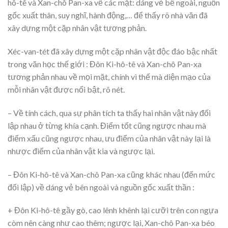
hô-tê và Xan-chô Pan-xa về các mặt: dáng vẻ bề ngoài, nguồn
gốc xuất thân, suy nghĩ, hành động,… để thấy rõ nhà văn đã
xây dựng một cặp nhân vật tương phản.
Xéc-van-tét đã xây dựng một cặp nhân vật độc đáo bậc nhất
trong văn học thế giới : Đôn Ki-hô-tê và Xan-chô Pan-xa
tương phản nhau về mọi mặt, chính vì thế mà diện mạo của
mỗi nhân vật được nổi bật, rõ nét.
– Về tính cách, qua sự phân tích ta thấy hai nhân vật này đối
lập nhau ở từng khía cạnh. Điểm tốt cũng ngược nhau mà
điểm xấu cũng ngược nhau, ưu điểm của nhân vật này lại là
nhược điểm của nhân vật kia và ngược lại.
– Đôn Ki-hô-tê và Xan-chô Pan-xa cũng khác nhau (đến mức
đối lập) về dáng vẻ bên ngoài và nguồn gốc xuất thần :
+ Đôn Ki-hô-tê gầy gò, cao lênh khênh lại cưỡi trên con ngựa
còm nên càng như cao thêm; ngược lại, Xan-chô Pan-xa béo