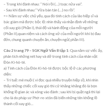
– Trong khi đánh nhau: ” Nói rồi (…) toạc nửa vai”.
– Sau khi đánh nhau:” Vừa bàn tán (…) no rồi”.
=> Năm sự việc chủ yếu, qua đó tính cách của lão hiệp sĩ và
bác giám mã được bộc lộ: nhìn thấy và nhận định về những
cối xay gió (Phần I), thái độ và hành động của mỗi người
(Phần II),quan niệm và cách ứng xử của mỗi người khi bị đau
đớn, chung quanh chuyện ăn, chuyện ngủ( phần III).
Câu 2 trang 79 – SGK Ngữ Văn 8 tập 1
: Qua năm sự viếc ấy,
phân tích những nét hay và dở trong tính cách của nhân vật
Đôn Ki-hô-tê.
a) Tính cách của Đôn Ki-hô-tê được bộc lộ ở các phương
diện:
– Trí tuệ: mê muội ( vì đọc quá nhiều truyện hiệp sĩ), khi nhìn
thấy những chiếc cối xay gió thì cứ khăng khăng đó là bọn
khổng lồ gian ác và xông vào đánh ; sau khi bị quật ngã thì lại
cho là do pháp sư Phơ-re-xtôn đã biến những tên khổng lồ
thành cối xay gió…