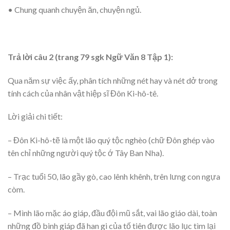
• Chung quanh chuyện ăn, chuyện ngủ.
Trả lời câu 2 (trang 79 sgk Ngữ Văn 8 Tập 1):
Qua năm sự việc ấy, phân tích những nét hay và nét dở trong
tính cách của nhân vật hiệp sĩ Đôn Ki-hô-tê.
Lời giải chi tiết:
– Đôn Ki-hô-tẽ là một lão quý tộc nghèo (chữ Đôn ghép vào
tên chỉ những người quý tộc ớ Tây Ban Nha).
– Trạc tuổi 50, lão gầy gò, cao lênh khênh, trên lưng con ngựa
còm.
– Mình lão mặc áo giáp, đầu đội mũ sắt, vai lão giáo dài, toàn
những đồ binh giáp đã han gi của tố tiên được lão lục tìm lại