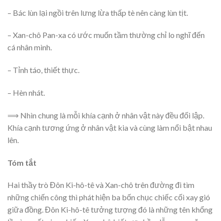
– Bác lùn lại ngồi trên lưng lừa thấp tè nên càng lùn tịt.
– Xan-chô Pan-xa có ước muốn tầm thường chỉ lo nghĩ đến
cá nhân mình.
– Tỉnh táo, thiết thực.
– Hèn nhát.
⟹ Nhìn chung là mỗi khía cạnh ở nhân vật này đều đối lập.
Khía cạnh tương ứng ở nhân vật kia và cùng làm nổi bật nhau
lên.
Tóm tắt
Hai thầy trò Đôn Ki-hô-tê và Xan-chô trên đường đi tìm
những chiến công thì phát hiện ba bốn chục chiếc cối xay gió
giữa đồng. Đôn Ki-hô-tê tưởng tượng đó là những tên khổng