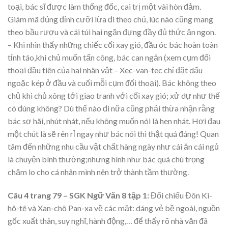
toại, bác sĩ được làm thống đốc, cai trị một vài hòn đảm.
Giám mã đủng đỉnh cưỡi lừa đi theo chủ, lúc nào cũng mang
theo bầu rượu và cái túi hai ngăn đựng đầy đủ thức ăn ngon.
– Khi nhìn thấy những chiếc cối xay gió, đầu óc bác hoàn toàn
tỉnh táo,khi chủ muốn tấn công, bác can ngăn (xem cụm đối
thoại đầu tiên của hai nhân vật – Xec-van-tec chỉ đặt dấu
ngoặc kép ở đầu và cuối mỗi cụm đối thoại). Bác không theo
chủ khi chủ xông tới giao tranh với cối xay gió; xử dự như thế
có đúng không? Dù thế nào đi nữa cũng phải thừa nhận rằng
bác sợ hãi, nhút nhát, nếu không muốn nói là hen nhát. Hơi đau
một chút là sẽ rên rỉ ngay như bác nói thì thật quá đáng! Quan
tâm đến những nhu cầu vật chất hàng ngày như cái ăn cái ngủ
là chuyện bình thường;nhưng hình như bác quá chú trọng
chăm lo cho cá nhân mình nên trở thành tầm thường.
Câu 4 trang 79 – SGK Ngữ Văn 8 tập 1:
Đối chiếu Đôn Ki-
hô-tê và Xan-chô Pan-xa về các mặt: dáng vẻ bề ngoài, nguồn
gốc xuất thân, suy nghĩ, hành động,… để thấy rõ nhà văn đã