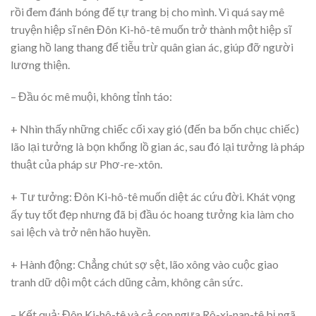
rồi đem đánh bóng đế tự trang bị cho mình. Vì quá say mê
truyện hiệp sĩ nên Đôn Ki-hô-tê muốn trở thành một hiệp sĩ
giang hồ lang thang để tiễu trừ quân gian ác, giúp đỡ người
lương thiện.
– Đầu óc mê muội, không tỉnh táo:
+ Nhìn thấy những chiếc cối xay gió (đến ba bốn chục chiếc)
lão lại tưởng là bọn khổng lồ gian ác, sau đó lại tưởng là pháp
thuật của pháp sư Phơ-re-xtôn.
+ Tư tưởng: Đôn Ki-hô-tê muốn diệt ác cứu đời. Khát vọng
ấy tuy tốt đẹp nhưng đã bị đầu óc hoang tưởng kia làm cho
sai lệch và trở nên hão huyền.
+ Hành động: Chẳng chút sợ sệt, lão xông vào cuộc giao
tranh dữ dội một cách dũng cảm, không cân sức.
– Kết quả: Đôn Ki-hô-tê và cả con ngựa Rô-xi-nan-tê bị ngã