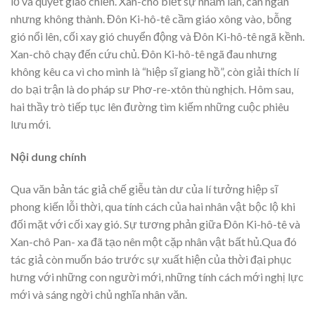
lồ và quyết giao chiến. Xan-chô biết sự nhầm lẫn, can ngăn
nhưng không thành. Đôn Ki-hô-tê cầm giáo xông vào, bỗng
gió nổi lên, cối xay gió chuyển động và Đôn Ki-hô-tê ngã kềnh.
Xan-chô chạy đến cứu chủ. Đôn Ki-hô-tê ngã đau nhưng
không kêu ca vì cho mình là “hiệp sĩ giang hồ”, còn giải thích lí
do bại trận là do pháp sư Phơ-re-xtôn thù nghịch. Hôm sau,
hai thầy trò tiếp tục lên đường tìm kiếm những cuộc phiêu
lưu mới.
Nội dung chính
Qua văn bản tác giả chế giễu tàn dư của lí tưởng hiệp sĩ
phong kiến lỗi thời, qua tính cách của hai nhân vật bộc lộ khi
đối mặt với cối xay gió. Sự tương phản giữa Đôn Ki-hô-tê và
Xan-chô Pan- xa đã tạo nên một cặp nhân vật bất hủ.Qua đó
tác giả còn muốn báo trước sự xuất hiện của thời đại phục
hưng với những con người mới, những tính cách mới nghị lực
mới và sáng ngời chủ nghĩa nhân văn.