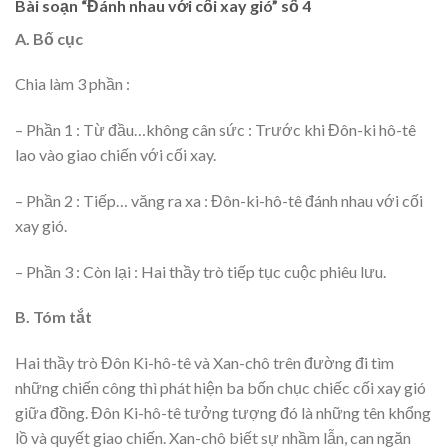
Bài soạn “Đánh nhau với cối xay gió” số 4
A. Bố cục
Chia làm 3 phần :
– Phần 1 : Từ đầu…không cân sức : Trước khi Đôn-ki hô-tê
lao vào giao chiến với cối xay.
– Phần 2 : Tiếp… văng ra xa : Đôn-ki-hô-tê đánh nhau với cối
xay gió.
– Phần 3 : Còn lại : Hai thầy trò tiếp tục cuộc phiêu lưu.
B. Tóm tắt
Hai thầy trò Đôn Ki-hô-tê và Xan-chô trên đường đi tìm
những chiến công thì phát hiện ba bốn chục chiếc cối xay gió
giữa đồng. Đôn Ki-hô-tê tưởng tượng đó là những tên khổng
lồ và quyết giao chiến. Xan-chô biết sự nhầm lẫn, can ngăn