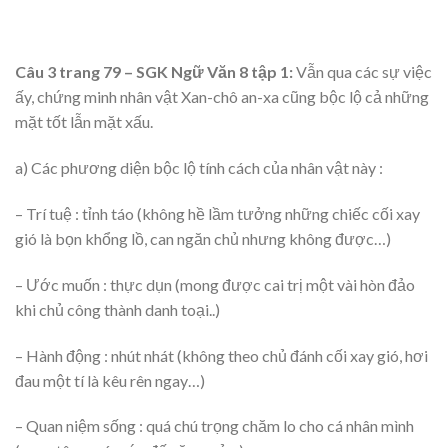
Câu 3 trang 79 – SGK Ngữ Văn 8 tập 1:
Vẫn qua các sự việc
ấy, chứng minh nhân vật Xan-chô an-xa cũng bộc lộ cả những
mặt tốt lẫn mặt xấu.
a) Các phương diện bộc lộ tính cách của nhân vật này :
– Trí tuệ : tỉnh táo (không hề lầm tưởng những chiếc cối xay
gió là bọn khổng lồ, can ngăn chủ nhưng không được…)
– Ước muốn : thực dụn (mong được cai trị một vài hòn đảo
khi chủ công thành danh toại..)
– Hành động : nhút nhát (không theo chủ đánh cối xay gió, hơi
đau một tí là kêu rên ngay…)
– Quan niệm sống : quá chú trọng chăm lo cho cá nhân mình