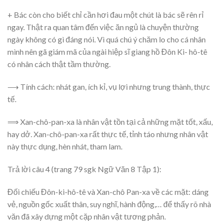
+ Bác còn cho biết chỉ cần hơi đau một chút là bác sẽ rên rỉ
ngay. Thật ra quan tâm đến việc ăn ngủ là chuyện thường
ngày không có gì đáng nói. Vì quá chú ý chăm lo cho cá nhân
mình nên gã giám mã của ngài hiệp sĩ giang hồ Đôn Ki- hô-tê
có nhân cách thật tầm thường.
⟶ Tính cách: nhát gan, ích kỉ, vụ lợi nhưng trung thành, thực
tế.
⟹ Xan-chô-pan-xa là nhân vật tồn tại cả những mặt tốt, xấu,
hay dở. Xan-chô-pan-xa rất thực tế, tỉnh táo nhưng nhân vật
này thực dụng, hèn nhát, tham lam.
Trả lời câu 4 (trang 79 sgk Ngữ Văn 8 Tập 1):
Đối chiếu Đôn-ki-hô-tê và Xan-chô Pan-xa về các mặt: dáng
vẻ, nguồn gốc xuất thân, suy nghĩ, hành động,… để thấy rõ nhà
văn đã xây dựng một cặp nhân vật tương phản.