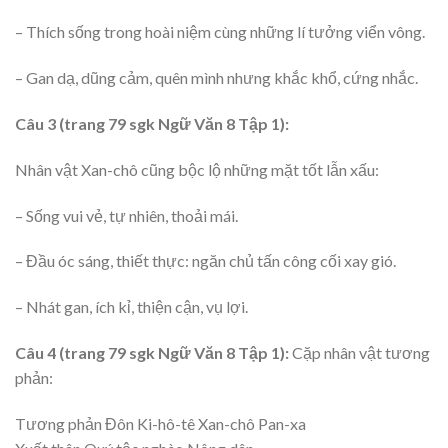
– Thích sống trong hoài niệm cùng những lí tưởng viển vông.
– Gan dạ, dũng cảm, quên mình nhưng khắc khổ, cứng nhắc.
Câu 3 (trang 79 sgk Ngữ Văn 8 Tập 1):
Nhân vật Xan-chô cũng bộc lộ những mặt tốt lẫn xấu:
– Sống vui vẻ, tự nhiên, thoải mái.
– Đầu óc sáng, thiết thực: ngăn chủ tấn công cối xay gió.
– Nhát gan, ích kỉ, thiện cận, vụ lợi.
Câu 4 (trang 79 sgk Ngữ Văn 8 Tập 1):
Cặp nhân vật tương
phản:
Tương phản Đôn Ki-hô-tê Xan-chô Pan-xa