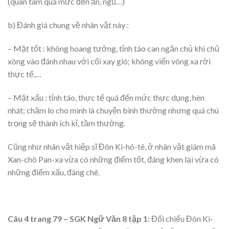
(quan tâm quá mức đến ăn, ngủ…)
b) Đánh giá chung về nhân vật này :
– Mặt tốt : không hoang tưởng, tỉnh táo can ngăn chủ khi chủ
xông vào đánh nhau với cối xay gió; không viển vông xa rời
thực tế,…
– Mặt xấu : tỉnh táo, thực tế quá đến mức thực dụng, hèn
nhát; chăm lo cho mình là chuyện bình thường nhưng quá chú
trọng sẽ thành ích kỉ, tầm thường.
Cũng như nhân vật hiệp sĩ Đôn Ki-hô-tê, ở nhân vật giám mã
Xan-chô Pan-xa vừa có những điểm tốt, đáng khen lại vừa có
những điểm xấu, đáng chê.
Câu 4 trang 79 – SGK Ngữ Văn 8 tập 1:
Đối chiếu Đôn Ki-