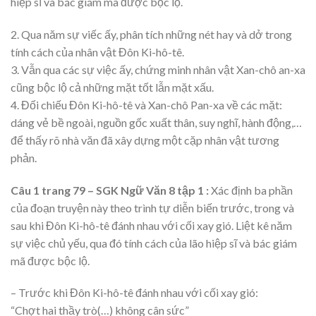
hiệp sĩ và bác giám mã được bộc lộ.
2. Qua năm sự viếc ấy, phân tích những nét hay và dở trong
tính cách của nhân vật Đôn Ki-hô-tê.
3. Vẫn qua các sự việc ấy, chứng minh nhân vật Xan-chô an-xa
cũng bộc lộ cả những mặt tốt lẫn mặt xấu.
4. Đối chiếu Đôn Ki-hô-tê và Xan-chô Pan-xa về các mặt:
dáng vẻ bề ngoài, nguồn gốc xuất thân, suy nghĩ, hành động,…
để thấy rõ nhà văn đã xây dựng một cặp nhân vật tương
phản.
Câu 1 trang 79 – SGK Ngữ Văn 8 tập 1 :
Xác định ba phần
của đoạn truyện này theo trình tự diễn biến trước, trong và
sau khi Đôn Ki-hô-tê đánh nhau với cối xay gió. Liệt kê năm
sự việc chủ yếu, qua đó tính cách của lão hiệp sĩ và bác giám
mã được bộc lộ.
– Trước khi Đôn Ki-hô-tê đánh nhau với cối xay gió:
“Chợt hai thầy trò(…) không cân sức”