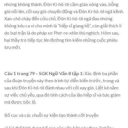
nhưng không thành. Đôn Ki-hô-tê cầm giáo xông vào, bỗng
gió nổi lên, cối xay gió chuyển động và Đôn Ki-hô-tê ngã kềnh.
Xan-chô chạy đến cứu chủ. Đôn Ki-hô-tê ngã đau nhưng
không kêu ca vì cho mình là “hiệp sĩ giang hồ”, còn giải thích lí
do bại trận là do pháp sư Phơ-re-xtôn thù nghịch. Hôm sau,
hai thầy trò tiếp tục lên đường tìm kiếm những cuộc phiêu
lưu mới.
Câu 1 trang 79 – SGK Ngữ Văn 8 tập 1:
Xác định ba phần
của đoạn truyện này theo trình tự diễn biến trước, trong và
sau khi Đôn Ki-hô-tê đánh nhau với cối xay gió. Liệt kê năm
sự việc chủ yếu, qua đó tính cách của lão hiệp sĩ và bác giám
mã được bộc lộ.
Bố cục và các chuỗi sự kiện tạo thành cốt truyện
a) Có thể hình dung bố cục của văn bản này theo 3 phần :