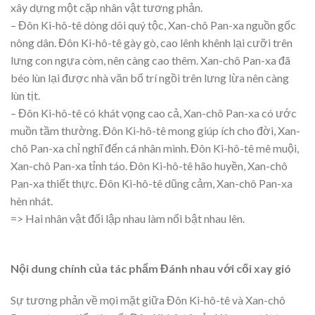
xây dựng một cặp nhân vật tương phản.
– Đôn Ki-hô-tê dòng dõi quý tộc, Xan-chô Pan-xa nguồn gốc
nông dân. Đôn Ki-hô-tê gày gò, cao lênh khênh lại cưỡi trên
lưng con ngựa còm, nên càng cao thêm. Xan-chô Pan-xa đã
béo lùn lại được nhà văn bố trí ngồi trên lưng lừa nên càng
lùn tịt.
– Đôn Ki-hô-tê có khát vọng cao cả, Xan-chô Pan-xa có ước
muồn tầm thường. Đôn Ki-hô-tê mong giúp ích cho đời, Xan-
chô Pan-xa chỉ nghĩ đến cá nhân mình. Đôn Ki-hô-tê mê muội,
Xan-chô Pan-xa tỉnh táo. Đôn Ki-hô-tê hão huyền, Xan-chô
Pan-xa thiết thực. Đôn Ki-hô-tê dũng cảm, Xan-chô Pan-xa
hèn nhát.
=> Hai nhân vật đối lập nhau làm nổi bật nhau lên.
Nội dung chính của tác phẩm Đánh nhau với cối xay gió
Sự tương phản về mọi mặt giữa Đôn Ki-hô-tê và Xan-chô