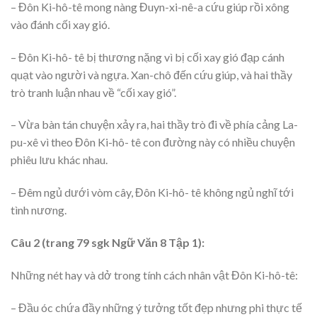
– Đôn Ki-hô-tê mong nàng Đuyn-xi-nê-a cứu giúp rồi xông
vào đánh cối xay gió.
– Đôn Ki-hô- tê bị thương nặng vì bị cối xay gió đạp cánh
quạt vào người và ngựa. Xan-chô đến cứu giúp, và hai thầy
trò tranh luận nhau về “cối xay gió”.
– Vừa bàn tán chuyện xảy ra, hai thầy trò đi về phía cảng La-
pu-xê vì theo Đôn Ki-hô- tê con đường này có nhiều chuyện
phiêu lưu khác nhau.
– Đêm ngủ dưới vòm cây, Đôn Ki-hô- tê không ngủ nghĩ tới
tình nương.
Câu 2 (trang 79 sgk Ngữ Văn 8 Tập 1):
Những nét hay và dở trong tính cách nhân vật Đôn Ki-hô-tê:
– Đầu óc chứa đầy những ý tưởng tốt đẹp nhưng phi thực tế