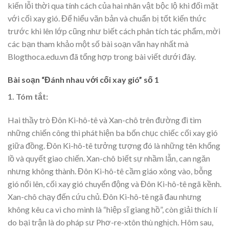
kiến lỗi thời qua tính cách của hai nhân vật bộc lộ khi đối mặt
với cối xay gió. Để hiểu văn bản và chuẩn bị tốt kiến thức
trước khi lên lớp cũng như biết cách phân tích tác phẩm, mời
các bạn tham khảo một số bài soạn văn hay nhất mà
Blogthoca.edu.vn đã tổng hợp trong bài viết dưới đây.
Bài soạn “Đánh nhau với cối xay gió” số 1
1. Tóm tắt:
Hai thầy trò Đôn Ki-hô-tê và Xan-chô trên đường đi tìm
những chiến công thì phát hiện ba bốn chục chiếc cối xay gió
giữa đồng. Đôn Ki-hô-tê tưởng tượng đó là những tên khổng
lồ và quyết giao chiến. Xan-chô biết sự nhầm lẫn, can ngăn
nhưng không thành. Đôn Ki-hô-tê cầm giáo xông vào, bỗng
gió nổi lên, cối xay gió chuyển động và Đôn Ki-hô-tê ngã kềnh.
Xan-chô chạy đến cứu chủ. Đôn Ki-hô-tê ngã đau nhưng
không kêu ca vì cho mình là “hiệp sĩ giang hồ”, còn giải thích lí
do bại trận là do pháp sư Phơ-re-xtôn thù nghịch. Hôm sau,