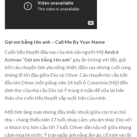
Gọi em bằng tên anh – Call Me By Your Name
Cuốn tiểu thuyết đầu tay của nhà văn người Mỹ
André
Aciman
“
Gọi em bằng tên anh
” gây ấn tượng với độc giả
bởi câu chuyện tình yêu nồng nhiệt, đắm say nhưng cuối cùng
không đi tới đâu giữa Elio và Oliver. Câu chuyện hư cấu bắt
đầu khi Oliver, một giảng viên 24 tuổi ở Columbia (Mỹ) đến
dinh thự của nhà cậu Elio tại Ý trong 6 tuần để sửa lại bản
thảo cho cuốn tiểu thuyết sắp xuất bản của mình.
Mối tình lãng mạn nhưng đầy khắc khoải giữa con trai chủ
nhà – chàng thiếu niên 17 tuổi, nhạy cảm, yêu âm nhạc Elio với
vị khách trọ, hơn cậu tới 7 tuổi, Oliver dần nảy nở giữa khung
cảnh mùa hè nước Ý tràn ngập ánh nắng ấm áp, cổ kính và rất