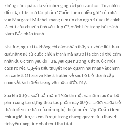
không còn quá xa lạ với những người yêu văn học. Tuy nhiên,
điều đặc biệt mà tác phẩm
“Cuốn theo chiều gió”
của nhà
văn Margaret Mitchell mang đến đó cho người đọc đó chính
là một câu chuyện tình yêu đẹp đẽ, mãnh liệt trong bối cảnh
Nam Bắc phân tranh.
Khi đọc, người ta không chỉ cảm nhận thấy sự khốc liệt, hậu
quả nặng nề từ cuộc chiến tranh mà người ta còn có thể cảm
nhận được tình yêu đôi lứa, yêu quê hương, đất nước một
cách rõ rệt. Quyển tiểu thuyết xoay quanh hai nhân vật chính
là Scarlett O’hara và Rhett Butler, về sau họ trở thành cặp
nhân vật kinh điển trong văn học nước Mỹ.
Sau khi được xuất bản năm 1936 thì một vài năm sau đó, bộ
phim cùng tên dựng theo tác phẩm này được ra đời và đã trở
thành niềm tự hào của nền nghệ thuật nước Mỹ.
Cuốn theo
chiều gió
được xem là một trong những quyển tiểu thuyết
tình yêu đáng đọc nhất mọi thời đại.