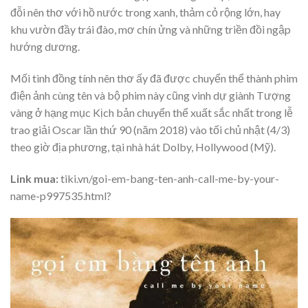
đỗi nên thơ với hồ nước trong xanh, thảm cỏ rộng lớn, hay
khu vườn đầy trái đào, mơ chín ửng và những triền đồi ngập
hướng dương.
Mối tình đồng tính nên thơ ấy đã được chuyển thể thành phim
điện ảnh cùng tên và bộ phim này cũng vinh dự giành Tượng
vàng ở hạng mục Kịch bản chuyển thể xuất sắc nhất trong lễ
trao giải Oscar lần thứ 90 (năm 2018) vào tối chủ nhật (4/3)
theo giờ địa phương, tại nhà hát Dolby, Hollywood (Mỹ).
Link mua:
tiki.vn/goi-em-bang-ten-anh-call-me-by-your-
name-p997535.html?