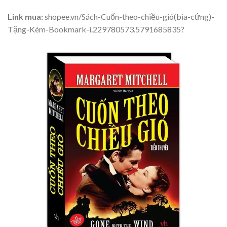
Link mua:
shopee.vn/Sách-Cuốn-theo-chiều-gió(bìa-cứng)-
Tặng-Kèm-Bookmark-i.229780573.5791685835?