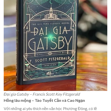
Đại gia Gatsby – Francis Scott Key Fitzgerald
Hồng lâu mộng – Tào Tuyết Cần và Cao Ngạn
Với những ai yêu thích nền văn học Phương Đông, có lẽ