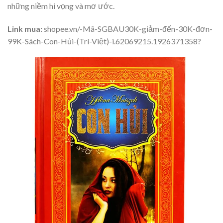
những niềm hi vọng và mơ ước.
Link mua:
shopee.vn/-Mã-SGBAU30K-giảm-đến-30K-đơn-
99K-Sách-Con-Hủi-(Trí-Việt)-i.62069215.1926371358?