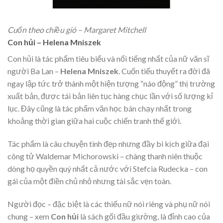
Cuốn theo chiều gió – Margaret Mitchell
Con hủi – Helena Mniszek
Con hủi là tác phẩm tiêu biểu và nổi tiếng nhất của nữ văn sĩ
người Ba Lan –
Helena Mniszek
. Cuốn tiểu thuyết ra đời đã
ngay lập tức trở thành một hiện tượng “náo động” thị trường
xuất bản, được tái bản liên tục hàng chục lần với số lượng kỉ
lục. Đây cũng là tác phẩm văn học bán chạy nhất trong
khoảng thời gian giữa hai cuộc chiến tranh thế giới.
Tác phẩm là câu chuyện tình đẹp nhưng đầy bi kịch giữa đại
công tử Waldemar Michorowski – chàng thanh niên thuộc
dòng họ quyền quý nhất cả nước với Stefcia Rudecka – con
gái của một điền chủ nhỏ nhưng tài sắc vẹn toàn.
Người đọc – đặc biệt là các thiếu nữ nói riêng và phụ nữ nói
chung – xem
Con hủi
là sách gối đầu giường, là đỉnh cao của