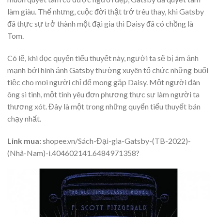
làm giàu. Thế nhưng, cuộc đời thật trớ trêu thay, khi Gatsby
đã thực sự trở thành một đại gia thì Daisy đã có chồng là
Tom.
Có lẽ, khi đọc quyển tiểu thuyết này, người ta sẽ bị ám ảnh
mạnh bởi hình ảnh Gatsby thường xuyên tổ chức những buổi
tiệc cho mọi người chỉ để mong gặp Daisy. Một người đàn
ông si tình, một tình yêu đơn phương thực sự làm người ta
thương xót. Đây là một trong những quyển tiểu thuyết bán
chạy nhất.
Link mua:
shopee.vn/Sách-Đại-gia-Gatsby-(TB-2022)-
(Nhã-Nam)-i.404602141.6484971358?