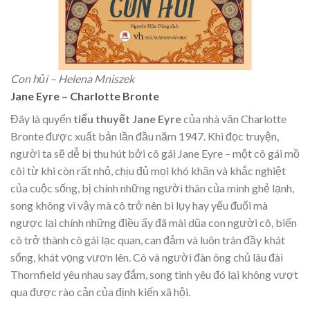
Con hủi – Helena Mniszek
Jane Eyre – Charlotte Bronte
Đây là quyển
tiểu thuyết Jane Eyre
của nhà văn Charlotte
Bronte được xuất bản lần đầu năm 1947. Khi đọc truyện,
người ta sẽ dễ bị thu hút bởi cô gái Jane Eyre – một cô gái mồ
côi từ khi còn rất nhỏ, chịu đủ mọi khó khăn và khắc nghiệt
của cuộc sống, bị chính những người thân của mình ghẻ lạnh,
song không vì vậy mà cô trở nên bi lụy hay yếu đuối mà
ngược lại chính những điều ấy đã mài dũa con người cô, biến
cô trở thành cô gái lạc quan, can đảm và luôn tràn đầy khát
sống, khát vọng vươn lên. Cô và người đàn ông chủ lâu đài
Thornfield yêu nhau say đắm, song tình yêu đó lại không vượt
qua được rào cản của định kiến xã hội.