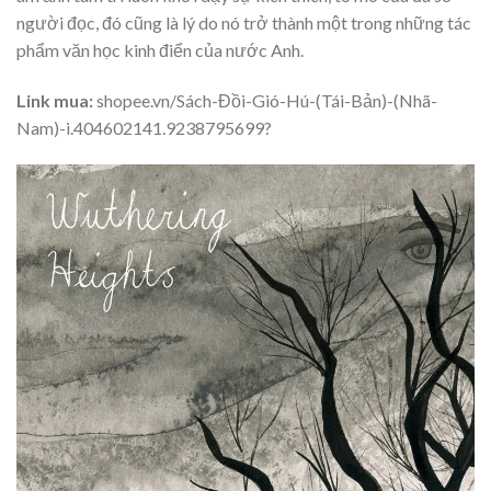
người đọc, đó cũng là lý do nó trở thành một trong những tác
phẩm văn học kinh điển của nước Anh.
Link mua:
shopee.vn/Sách-Đồi-Gió-Hú-(Tái-Bản)-(Nhã-
Nam)-i.404602141.9238795699?