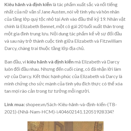
Kiêu hãnh và định kiến
là tác phẩm xuất sắc và nổi tiếng
nhất của nữ văn sĩ Jane Austen, nói về tình yêu và hôn nhân
của tầng lớp quý tộc nhỏ tại Anh vào đầu thế kỷ 19. Nhân vật
chính là Elizabeth Bennet, một cô gái 20 tuổi xuất thân trong
một gia đình trung lưu. Nội dung tác phẩm kể về sự đối đầu
và sau này trở thành cuộc tình giữa Elizabeth và Fitzwilliam
Darcy, chàng trai thuộc tầng lớp địa chủ.
Ban đầu, vì
kiêu hãnh và định kiến
mà Elizabeth và Darcy
luôn đối đầu nhau. Nhưng đến cuối cùng, cô đã nhận lời làm
vợ của Darcy. Kết thúc hạnh phúc của Elizabeth và Darcy là
minh chứng cho sức mạnh của tình yêu đích thực có thể xóa
tan mọi rào cản trong tư tưởng mỗi người.
Link mua:
shopee.vn/Sách-Kiêu-hãnh-và-định-kiến-(TB-
2021)-(Nhã-Nam-HCM)-i.404602141.12051928334?