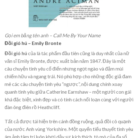
Gọi em bằng tên anh – Call Me By Your Name
Đồi gió hú – Emily Bronte
Đồi gió hú
của là tác phẩm đầu tiên cũng là duy nhất của nữ
văn sĩ Emily Bronte, được xuất bản năm 1847. Đây là một
câu chuyện tình yêu cổ điển nhưng ngọt ngào và đậm mùi
chiếm hữu và ngang trái. Nó phù hợp cho những độc giả đam
mê các câu chuyện tình yêu “ngược”, nội dung chính xoay
quanh tình yêu giữa Catherine Earnshaw – một người con gái
khá đặc biệt, xinh đẹp và có tính cách nổi loạn cùng với người
đàn ông điên rồ Heathcliff.
Tất cả được tái hiện trên cánh đồng ruộng, quả đồi cô quạnh
của nước Anh vùng Yorkshire. Một quyển tiểu thuyết tình yêu
ám ảnh tâm trí luôn khơi dậy sự kích thích, tò mò của đa số