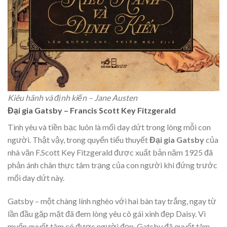
Kiêu hãnh và định kiến – Jane Austen
Đại gia Gatsby – Francis Scott Key Fitzgerald
Tình yêu và tiền bạc luôn là mối day dứt trong lòng mỗi con
người. Thật vậy, trong quyển tiểu thuyết
Đại gia Gatsby
của
nhà văn F.Scott Key Fitzgerald được xuất bản năm 1925 đã
phản ánh chân thực tâm trạng của con người khi đứng trước
mối day dứt này.
Gatsby – một chàng lính nghèo với hai bàn tay trắng, ngay từ
lần đầu gặp mặt đã đem lòng yêu cô gái xinh đẹp Daisy. Vì
muốn quyết tâm có được người đẹp, Gatsby đã quyết tâm