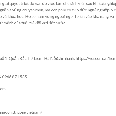
, giải quyết triệt để vấn đề việc làm cho sinh viên sau khi tốt nghiệ
 nghề và vững chuyên môn, mà còn phải có đạo đức nghề nghiệp, ý c
ệp và khoa học. Họ sẽ nắm vững ngoại ngữ, tự tin vào khả năng và
 sứ mệnh của tuổi trẻ đối với đất nước.
 1, Quận Bắc Từ Liêm, Hà NộiChi nhánh: https://vci.com.vn/lien
& 0966 871 585
com
ngcongthuongvietnam/