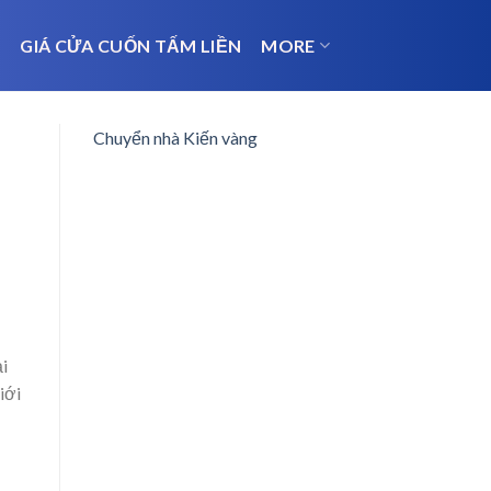
N
GIÁ CỬA CUỐN TẤM LIỀN
MORE
Chuyển nhà Kiến vàng
ại
iới