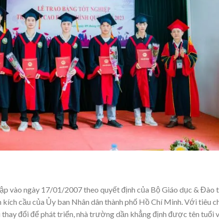
ập vào ngày 17/01/2007 theo quyết định của Bộ Giáo dục & Đào t
 kích cầu của Ủy ban Nhân dân thành phố Hồ Chí Minh. Với tiêu ch
thay đổi để phát triển, nhà trường dần khẳng định được tên tuổi 