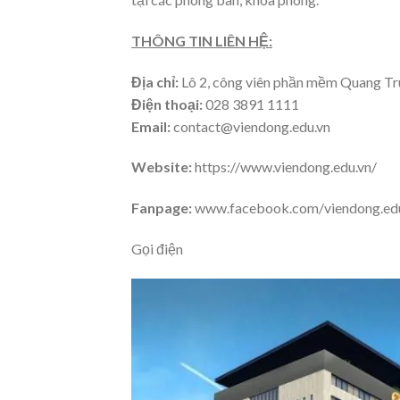
THÔNG TIN LIÊN HỆ:
Địa chỉ:
Lô 2, công viên phần mềm Quang T
Điện thoại:
028 3891 1111
Email:
contact@viendong.edu.vn
Website:
https://www.viendong.edu.vn/
Fanpage:
www.facebook.com/viendong.ed
Gọi điện