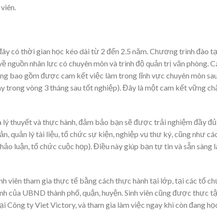
 viên.
ây có thời gian học kéo dài từ 2 đến 2.5 năm. Chương trình đào t
ề nguồn nhân lực có chuyên môn và trình độ quản trị văn phòng. C
ờng bao gồm được cam kết việc làm trong lĩnh vực chuyên môn sa
gay trong vòng 3 tháng sau tốt nghiệp). Đây là một cam kết vững ch
 lý thuyết và thực hành, đảm bảo bạn sẽ được trải nghiệm đầy đủ
, quản lý tài liệu, tổ chức sự kiện, nghiệp vụ thư ký, cũng như cá
 thảo luận, tổ chức cuộc họp). Điều này giúp bạn tự tin và sẵn sàng 
nh viên tham gia thực tế bằng cách thực hành tại lớp, tại các tổ ch
nh của UBND thành phố, quận, huyện. Sinh viên cũng được thực t
ại Công ty Viet Victory, và tham gia làm việc ngay khi còn đang họ