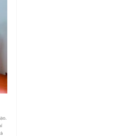
ạo.
í
và