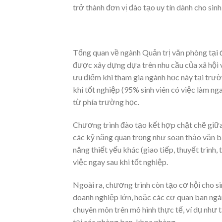
trở thành đơn vị đào tạo uy tín dành cho sinh
Tổng quan về ngành Quản trị văn phòng tại đ
được xây dựng dựa trên nhu cầu của xã hội v
ưu điểm khi tham gia ngành học này tại trư
khi tốt nghiệp (95% sinh viên có việc làm n
từ phía trường học.
Chương trình đào tạo kết hợp chặt chẽ giữa
các kỹ năng quan trọng như soạn thảo văn bản
năng thiết yếu khác (giao tiếp, thuyết trình,
việc ngay sau khi tốt nghiệp.
Ngoài ra, chương trình còn tạo cơ hội cho si
doanh nghiệp lớn, hoặc các cơ quan ban ngà
chuyên môn trên mô hình thực tế, ví dụ như t
tại các phòng ban, khoa phòng.