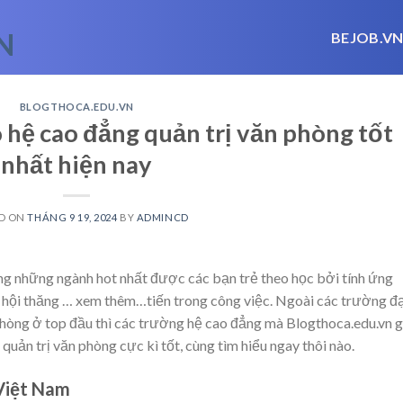
BEJOB.V
BLOGTHOCA.EDU.VN
 hệ cao đẳng quản trị văn phòng tốt
nhất hiện nay
D ON
THÁNG 9 19, 2024
BY
ADMINCD
ong những ngành hot nhất được các bạn trẻ theo học bởi tính ứng
 hội thăng
… xem thêm…
tiến trong công việc. Ngoài các trường đ
phòng ở top đầu thì các trường hệ cao đẳng mà Blogthoca.edu.vn g
quản trị văn phòng cực kì tốt, cùng tìm hiểu ngay thôi nào.
Việt Nam