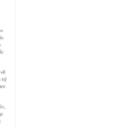
ạo
ác
u
ắc
 về
c kỹ
làm
ức,
ập
c