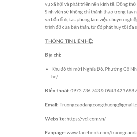
vụ xã hội và phát triển nền kinh tế. Đồng thời
Sinh viên sẽ không chỉ thành thạo trong tay
và bản lĩnh, tác phong làm việc chuyên nghi
trình độ của bản thân, từ đó phát huy tối đa
THÔNG TIN LIÊN HỆ:
Địa chỉ:
Khu đô thị mới Nghĩa Đô, Phường Cổ Nhuế
he/
Điện thoại:
0973 736 743 & 0943 423 688 
Email:
Truongcaodangcongthuong@gmail.
Website:
https://vci.com.vn/
Fanpage:
www.facebook.com/truongcaoda