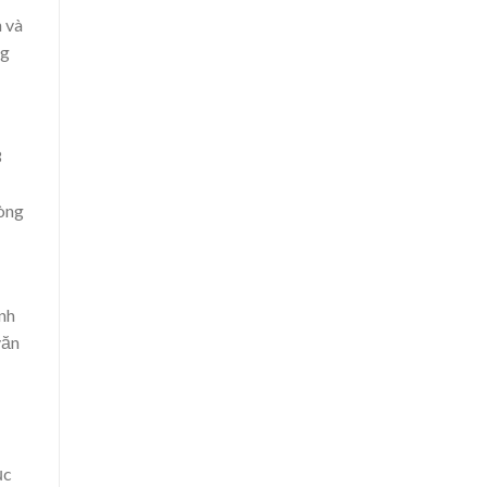
 và
ng
3
hòng
nh
văn
ục