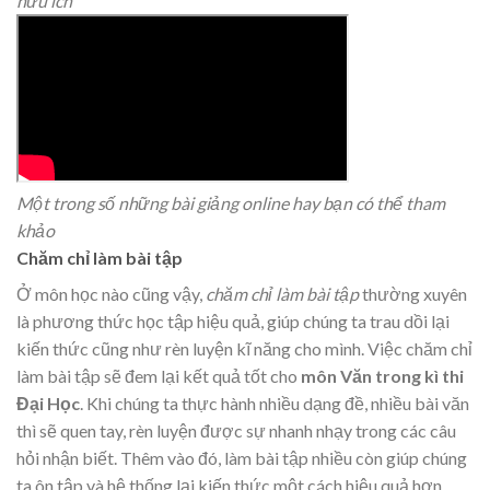
hữu ích
Một trong số những bài giảng online hay bạn có thể tham
khảo
Chăm chỉ làm bài tập
Ở môn học nào cũng vậy,
chăm chỉ làm bài tập
thường xuyên
là phương thức học tập hiệu quả, giúp chúng ta trau dồi lại
kiến thức cũng như rèn luyện kĩ năng cho mình. Việc chăm chỉ
làm bài tập sẽ đem lại kết quả tốt cho
môn Văn trong kì thi
Đại Học
. Khi chúng ta thực hành nhiều dạng đề, nhiều bài văn
thì sẽ quen tay, rèn luyện được sự nhanh nhạy trong các câu
hỏi nhận biết. Thêm vào đó, làm bài tập nhiều còn giúp chúng
ta ôn tập và hệ thống lại kiến thức một cách hiệu quả hơn.