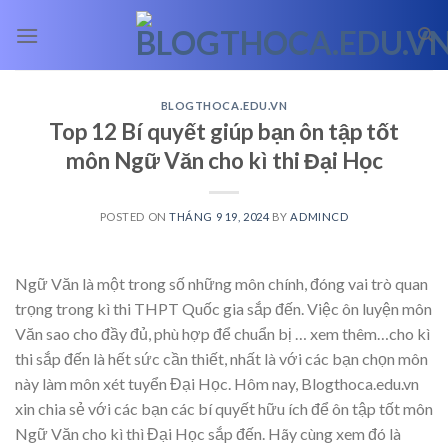
Skip
to
content
BLOGTHOCA.EDU.VN
Top 12 Bí quyết giúp bạn ôn tập tốt
môn Ngữ Văn cho kì thi Đại Học
POSTED ON
THÁNG 9 19, 2024
BY
ADMINCD
Ngữ Văn là một trong số những môn chính, đóng vai trò quan
trọng trong kì thi THPT Quốc gia sắp đến. Việc ôn luyện môn
Văn sao cho đầy đủ, phù hợp để chuẩn bị
… xem thêm…
cho kì
thi sắp đến là hết sức cần thiết, nhất là với các bạn chọn môn
này làm môn xét tuyển Đại Học. Hôm nay, Blogthoca.edu.vn
xin chia sẻ với các bạn các bí quyết hữu ích để ôn tập tốt môn
Ngữ Văn cho kì thì Đại Học sắp đến. Hãy cùng xem đó là