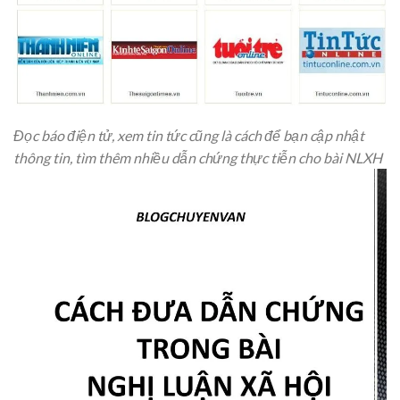
Đọc báo điện tử, xem tin tức cũng là cách để bạn cập nhật
thông tin, tìm thêm nhiều dẫn chứng thực tiễn cho bài NLXH