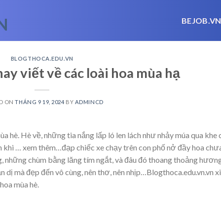
BEJOB.V
BLOGTHOCA.EDU.VN
hay viết về các loài hoa mùa hạ
D ON
THÁNG 9 19, 2024
BY
ADMINCD
 hè. Hè về, những tia nắng lấp ló len lách như nhảy múa qua khe
n khi
… xem thêm…
đạp chiếc xe chạy trên con phố nở đầy hoa chư
, những chùm bằng lăng tím ngắt, và đâu đó thoang thoảng hươn
ản dị mà đẹp đến vô cùng, nên thơ, nên nhịp…Blogthoca.edu.vn.vn x
 hoa mùa hè.