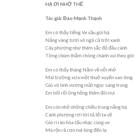
HẠ ƠI NHỚ THẾ
Tác giả: Đào Mạnh Thạnh
Em có thấy tiếng Ve sầu gọi hạ
Nắng vàng tươi xô ngã cả trời xanh
Cây phượng như thêm sắc đỏ đầu cành
Từng chùm thắm chòng chành vui theo gió
Em có thấy tháng Năm về nỗi nhớ
Mái trường xưa một thuở xuyến xao lòng
Gió vô tình vương mắt ngọc sáng trong
Em bối rối ửng hồng thêm đôi má
Em còn nhớ những chiều trong nắng hạ
Cánh phượng rơi tơi tả lối ta về
Gió rì rào hòa tấu nhạc cùng ve
Mà rộn rã cơn mê lòng đến lạ