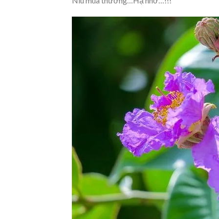
Níu mùa thương…Hạ nhớ…!!!