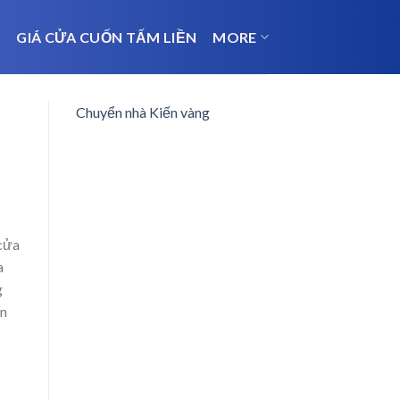
N
GIÁ CỬA CUỐN TẤM LIỀN
MORE
Chuyển nhà Kiến vàng
 cửa
a
g
in