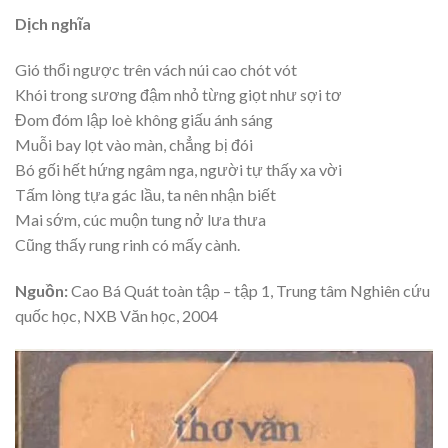
Dịch nghĩa
Gió thổi ngược trên vách núi cao chót vót
Khói trong sương đậm nhỏ từng giọt như sợi tơ
Đom đóm lập loè không giấu ánh sáng
Muỗi bay lọt vào màn, chẳng bị đói
Bó gối hết hứng ngâm nga, người tự thấy xa vời
Tấm lòng tựa gác lầu, ta nên nhận biết
Mai sớm, cúc muộn tung nở lưa thưa
Cũng thấy rung rinh có mấy cành.
Nguồn:
Cao Bá Quát toàn tập – tập 1, Trung tâm Nghiên cứu
quốc học, NXB Văn học, 2004