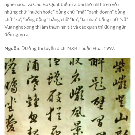
nghe nào… và Cao Bá Quát biếm ra bài thơ như trên với
những chữ “huếch hoác” bằng chữ “mã”, “oanh doanh” bằng
chữ “xa”, “hống động” bằng chữ “lôi”, “lài nhài” bằng chữ “vũ”.
Vua nghe xong thì âm thầm nín tịt và các quan thì đứng ngẩn
đến ngây ra.
Nguồn:
Đường thi tuyển dịch, NXB Thuận Hoá, 1997.