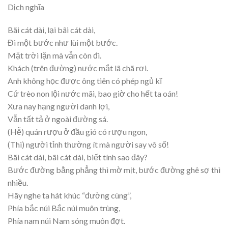
Dịch nghĩa
Bãi cát dài, lại bãi cát dài,
Đi một bước như lùi một bước.
Mặt trời lặn mà vẫn còn đi.
Khách (trên đường) nước mắt lã chã rơi.
Anh không học được ông tiên có phép ngủ kĩ
Cứ trèo non lội nước mãi, bao giờ cho hết ta oán!
Xưa nay hạng người danh lợi,
Vẫn tất tả ở ngoài đường sá.
(Hễ) quán rượu ở đầu gió có rượu ngon,
(Thì) người tỉnh thường ít mà người say vô số!
Bãi cát dài, bãi cát dài, biết tính sao đây?
Bước đường bằng phẳng thì mờ mịt, bước đường ghê sợ thì
nhiều.
Hãy nghe ta hát khúc “đường cùng”,
Phía bắc núi Bắc núi muôn trùng,
Phía nam núi Nam sóng muôn đợt.