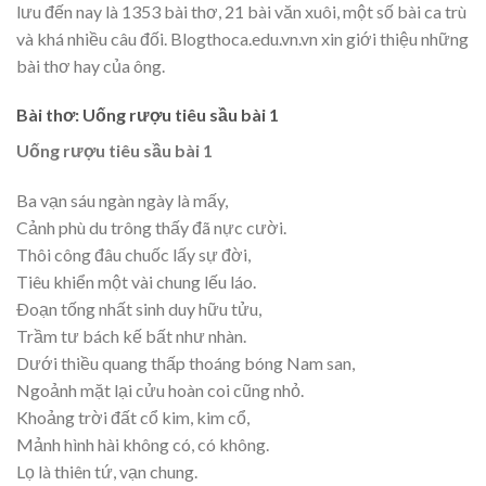
lưu đến nay là 1353 bài thơ, 21 bài văn xuôi, một số bài ca trù
và khá nhiều câu đối. Blogthoca.edu.vn.vn xin giới thiệu những
bài thơ hay của ông.
Bài thơ: Uống rượu tiêu sầu bài 1
Uống rượu tiêu sầu bài 1
Ba vạn sáu ngàn ngày là mấy,
Cảnh phù du trông thấy đã nực cười.
Thôi công đâu chuốc lấy sự đời,
Tiêu khiển một vài chung lếu láo.
Ðoạn tống nhất sinh duy hữu tửu,
Trầm tư bách kế bất như nhàn.
Dưới thiều quang thấp thoáng bóng Nam san,
Ngoảnh mặt lại cửu hoàn coi cũng nhỏ.
Khoảng trời đất cổ kim, kim cổ,
Mảnh hình hài không có, có không.
Lọ là thiên tứ, vạn chung.