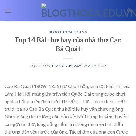
Skip
to
content
BLOGTHOCA.EDU.VN
Top 14 Bài thơ hay của nhà thơ Cao
Bá Quát
POSTED ON
THÁNG 9 19, 2024
BY
ADMINCD
Cao Bá Quát (1809?-1855) tự Chu Thần, sinh tại Phú Thị, Gia
Lâm, Hà Nội, mất giữa trận tiền Quốc Oai trong cuộc khởi
nghĩa chống triều đình thời Tự Đức… Tự
… xem thêm…
Đức
tru di ba họ Cao Bá Quát, thu hồi tiêu huỷ văn chương ông.
Nhưng ông được lòng dân bảo vệ: Một rừng truyền thuyết
ca ngợi tài thơ, lòng dũng cảm, trí thông minh và tinh thần
thương dân yêu nước của ông. Tác phẩm của ông còn được