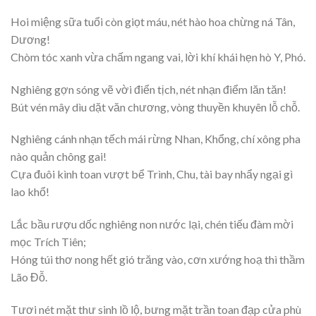
Hoi miệng sữa tuổi còn giọt máu, nét hào hoa chừng ná Tân,
Dương!
Chòm tóc xanh vừa chấm ngang vai, lời khí khái hẹn hò Y, Phó.
Nghiêng gợn sóng vẽ vời điển tịch, nét nhạn điểm lăn tăn!
Bút vén mây dìu dặt văn chương, vòng thuyền khuyên lỗ chỗ.
Nghiêng cánh nhạn tếch mái rừng Nhan, Khổng, chí xông pha
nào quản chông gai!
Cựa đuôi kình toan vượt bể Trình, Chu, tài bay nhẩy ngại gì
lao khổ!
Lắc bầu rượu dốc nghiêng non nước lại, chén tiếu đàm mời
mọc Trích Tiên;
Hóng túi thơ nong hết gió trăng vào, cơn xướng hoạ thì thầm
Lão Đỗ.
Tươi nét mặt thư sinh lồ lộ, bưng mặt trần toan đạp cửa phù