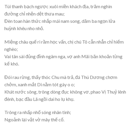
Túi thanh bạch ngược xuôi miền khách địa, trăm nghìn
đường chỉ nhện dệt thưa mau;
Đèn toan hàn thức nhắp mái nam song, dăm ba ngọn lửa
huỳnh khêu nho nhỏ.
Miệng châu quế rì rầm học vấn, chị chú Tô cẳn nhẳn chỉ hiểm
nghèo;
Vai tân sài đủng đỉnh ngâm nga, vợ anh Mãi băn khoăn từng
kể khó.
Đói rau rừng, thấy thóc Chu mà trả, đá Thú Dương chơm
chởm, xanh mắt Di nằm tót gáy o o;
Khát nước sông, trông dòng đục không vơ, phao Vị Thuỷ lênh
đênh, bạc đầu Lã ngồi dai ho lụ khụ.
Trông ra nhấp nhố sóng nhân tình;
Ngoảnh lại vật vờ mây thế cố.