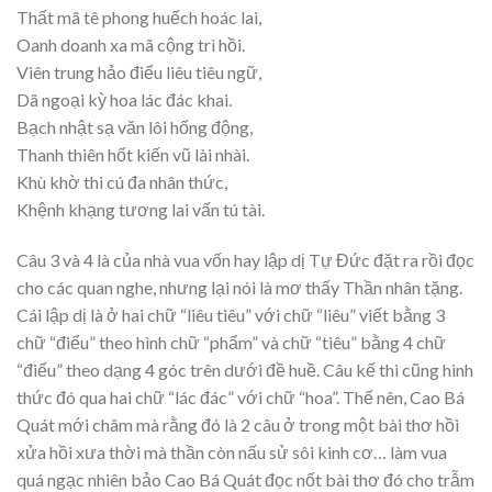
Thất mã tê phong huếch hoác lai,
Oanh doanh xa mã cộng trì hồi.
Viên trung hảo điểu liêu tiêu ngữ,
Dã ngoại kỳ hoa lác đác khai.
Bạch nhật sạ văn lôi hống động,
Thanh thiên hốt kiến vũ lài nhài.
Khù khờ thi cú đa nhân thức,
Khệnh khạng tương lai vấn tú tài.
Câu 3 và 4 là của nhà vua vốn hay lập dị Tự Đức đặt ra rồi đọc
cho các quan nghe, nhưng lại nói là mơ thấy Thần nhân tặng.
Cái lập dị là ở hai chữ “liêu tiêu” với chữ “liêu” viết bằng 3
chữ “điểu” theo hình chữ “phẩm” và chữ “tiêu” bằng 4 chữ
“điểu” theo dạng 4 góc trên dưới đề huề. Câu kế thì cũng hình
thức đó qua hai chữ “lác đác” với chữ “hoa”. Thế nên, Cao Bá
Quát mới châm mà rằng đó là 2 câu ở trong một bài thơ hồi
xửa hồi xưa thời mà thần còn nấu sử sôi kinh cơ… làm vua
quá ngạc nhiên bảo Cao Bá Quát đọc nốt bài thơ đó cho trẫm