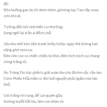
đồ;
Rửa buồng gan du tử nhơn nhơn, giương tay Tạo rắp xoay
cơn khí số.
Tưởng đến khi vinh hiển coi thường;
Song nghĩ lại trần ai đếch chỗ.
Lều nho nhỏ kéo tấm tranh lướp tướp, ngày thê lương hạt
nặng giọt mưa sa;
Đèn cỏn con co chiếc chiếu loi thoi, đêm tịch mịch soi chung
vừng trăng tỏ.
Áo Trọng Do bạc phếch, giãi xuân thu cho đượm sắc cần lao;
Cơm Phiếu Mẫu hẩm sì, đòi tuế nguyệt phải ngậm mùi tân
khổ.
Gió trăng rơi rụng, để cái quyên gầy;
Sương tuyết hắt hiu, làm con nhạn võ.