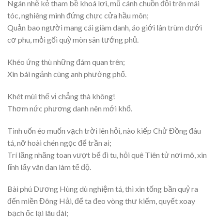
Ngán nhẽ kẻ tham bề khoá lợi, mũ cánh chuồn đội trên mái
tóc, nghiêng mình đứng chực cửa hầu môn;
Quản bao người mang cái giàm danh, áo giới lân trùm dưới
cơ phu, mỏi gối quỳ mòn sân tướng phủ.
Khéo ứng thù những đám quan trên;
Xin bái ngảnh cùng anh phường phố.
Khét mùi thế vị chẳng thà không!
Thơm nức phương danh nên mới khổ.
Tình uốn éo muốn vạch trời lên hỏi, nào kiếp Chử Đồng đâu
tá, nỡ hoài chén ngọc để trần ai;
Trí lăng nhăng toan vượt bể đi tu, hỏi quê Tiên tử nơi mô, xin
lĩnh lấy vân đan làm tế độ.
Bài phú Dương Hùng dù nghiệm tá, thì xin tống bần quỷ ra
đến miền Đông Hải, để ta đeo vòng thư kiếm, quyết xoay
bạch ốc lại lâu đài;