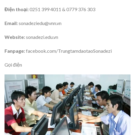
Điện thoại:
0251 399 4011 & 0779 376 303
Email:
sonadeziedu@vnn.vn
Website:
sonadezi.edu.vn
Fanpage:
facebook.com/TrungtamdaotaoSonadezi
Gọi điện