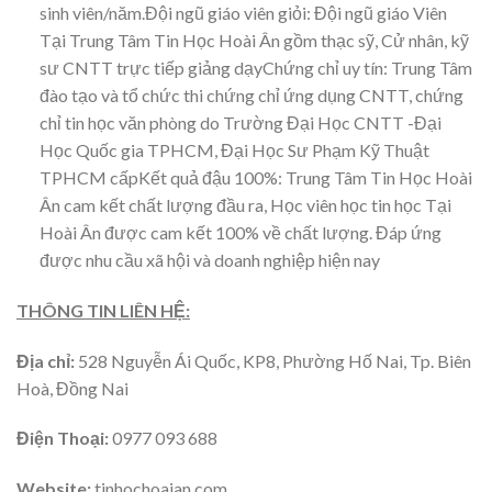
sinh viên/năm.Đội ngũ giáo viên giỏi:
Đội ngũ giáo Viên
Tại Trung Tâm Tin Học Hoài Ân gồm thạc sỹ, Cử nhân, kỹ
sư CNTT trực tiếp giảng dạyChứng chỉ uy tín: Trung Tâm
đào tạo và tổ chức thi chứng chỉ ứng dụng CNTT, chứng
chỉ tin học văn phòng do Trường Đại Học CNTT -Đại
Học Quốc gia TPHCM, Đại Học Sư Phạm Kỹ Thuật
TPHCM cấpKết quả đậu 100%: Trung Tâm Tin Học Hoài
Ân cam kết chất lượng đầu ra, Học viên học tin học Tại
Hoài Ân được cam kết 100% về chất lượng. Đáp ứng
được nhu cầu xã hội và doanh nghiệp hiện nay
THÔNG TIN LIÊN HỆ:
Địa chỉ:
528 Nguyễn Ái Quốc, KP8, Phường Hố Nai, Tp. Biên
Hoà, Đồng Nai
Điện Thoại:
0977 093 688
Website:
tinhochoaian.com