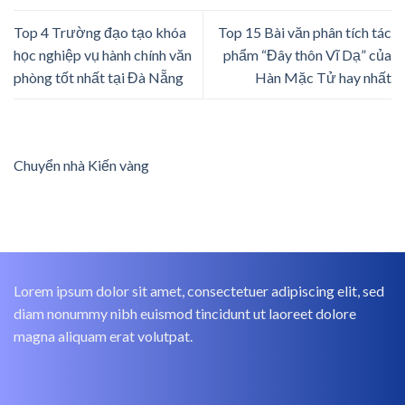
Top 4 Trường đạo tạo khóa
Top 15 Bài văn phân tích tác
học nghiệp vụ hành chính văn
phẩm “Đây thôn Vĩ Dạ” của
phòng tốt nhất tại Đà Nẵng
Hàn Mặc Tử hay nhất
Chuyển nhà Kiến vàng
Lorem ipsum dolor sit amet, consectetuer adipiscing elit, sed
diam nonummy nibh euismod tincidunt ut laoreet dolore
magna aliquam erat volutpat.