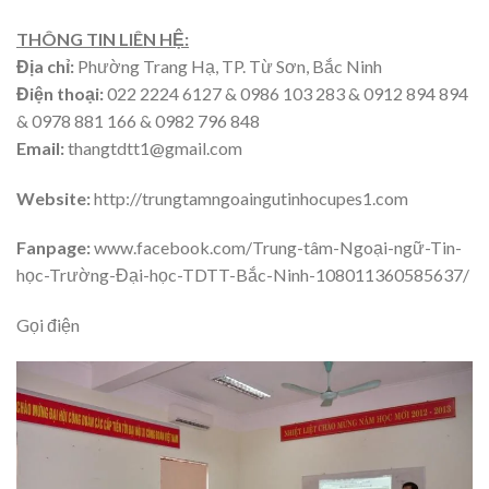
THÔNG TIN LIÊN HỆ:
Địa chỉ:
Phường Trang Hạ, TP. Từ Sơn, Bắc Ninh
Điện thoại:
022 2224 6127 & 0986 103 283 & 0912 894 894
& 0978 881 166 & 0982 796 848
Email:
thangtdtt1@gmail.com
Website:
http://trungtamngoaingutinhocupes1.com
Fanpage:
www.facebook.com/Trung-tâm-Ngoại-ngữ-Tin-
học-Trường-Đại-học-TDTT-Bắc-Ninh-108011360585637/
Gọi điện