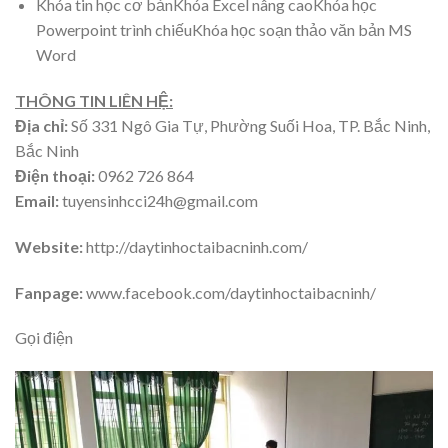
Khóa tin học cơ bảnKhóa Excel nâng caoKhóa học
Powerpoint trình chiếuKhóa học soạn thảo văn bản MS
Word
THÔNG TIN LIÊN HỆ:
Địa chỉ:
Số 331 Ngô Gia Tự, Phường Suối Hoa, TP. Bắc Ninh,
Bắc Ninh
Điện thoại:
0962 726 864
Email:
tuyensinhcci24h@gmail.com
Website:
http://daytinhoctaibacninh.com/
Fanpage:
www.facebook.com/daytinhoctaibacninh/
Gọi điện