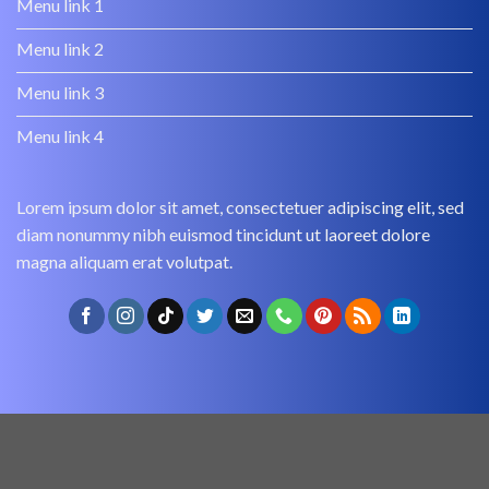
Menu link 1
Menu link 2
Menu link 3
Menu link 4
Lorem ipsum dolor sit amet, consectetuer adipiscing elit, sed
diam nonummy nibh euismod tincidunt ut laoreet dolore
magna aliquam erat volutpat.