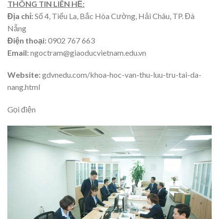
THÔNG TIN LIÊN HỆ:
Địa chỉ:
Số 4, Tiểu La, Bắc Hòa Cường, Hải Châu, TP. Đà
Nẵng
Điện thoại:
0902 767 663
Email:
ngoctram@giaoducvietnam.edu.vn
Website:
gdvnedu.com/khoa-hoc-van-thu-luu-tru-tai-da-
nang.html
Gọi điện