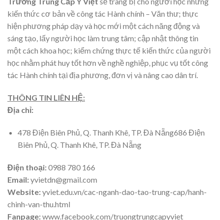
Trường Trung Cấp Ý Việt
sẽ trang bị cho người học những
kiến thức cơ bản về công tác Hành chính – Văn thư; thực
hiện phương pháp dạy và học mới một cách năng động và
sáng tạo, lấy người học làm trung tâm; cập nhật thông tin
một cách khoa học; kiểm chứng thực tế kiến thức của người
học nhằm phát huy tốt hơn về nghề nghiệp, phục vụ tốt công
tác Hành chính tại địa phương, đơn vị và nâng cao dân trí.
THÔNG TIN LIÊN HỆ:
Địa chỉ:
478 Điện Biên Phủ, Q. Thanh Khê, TP. Đà Nẵng686 Điện
Biên Phủ, Q. Thanh Khê, TP. Đà Nẵng
Điện thoại:
0988 780 166
Email:
yvietdn@gmail.com
Website:
yviet.edu.vn/cac-nganh-dao-tao-trung-cap/hanh-
chinh-van-thu.html
Fanpage:
www.facebook.com/truongtrungcapyviet