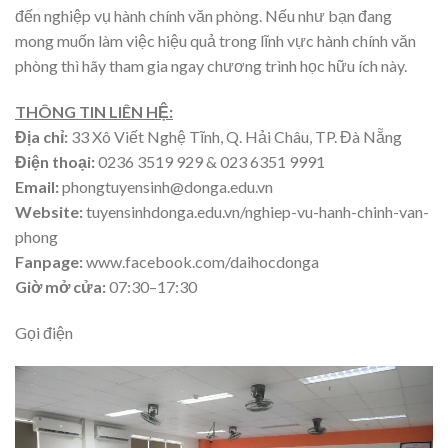
đến nghiệp vụ hành chính văn phòng. Nếu như bạn đang
mong muốn làm việc hiệu quả trong lĩnh vực hành chính văn
phòng thì hãy tham gia ngay chương trình học hữu ích này.
THÔNG TIN LIÊN HỆ:
Địa chỉ:
33 Xô Viết Nghệ Tĩnh, Q. Hải Châu, TP. Đà Nẵng
Điện thoại:
0236 3519 929 & 023 6351 9991
Email:
phongtuyensinh@donga.edu.vn
Website:
tuyensinhdonga.edu.vn/nghiep-vu-hanh-chinh-van-
phong
Fanpage:
www.facebook.com/daihocdonga
Giờ mở cửa:
07:30–17:30
Gọi điện