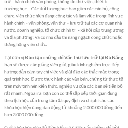
trữ – hành chính văn phòng, thông tin thư viện, thiết bị
trường học… Các đối tượng học bao gồm các cán bộ, công
chức, viên chức hiện đang công tác và làm việc trong lĩnh vực
hành chính – văn phòng, văn thư – lưu trữ tại các cơ quan nhà
nước, doanh nghiệp, tổ chức chính trị – xã hội cấp trung ương
và địa phương; Và có nhu cầu thi nâng ngạch công chức hoặc
thăng hạng viên chức.
Tại đơn vị
Đào tạo chứng chỉ Văn thư lưu trữ tại Đà Nẵng
bạn sẽ được các giảng viên giỏi, giàu kinh nghiệm trực tiếp
hướng dẫn cầm tay chỉ việc và giải đáp các thắc mắc trong
quá trình học. Được thực hành các văn bản, chứng từ thực tế
trên máy tính nên kiến thức, nghiệp vụ của các bạn sẽ tiến bộ
rất nhanh. Ngoài ra, bạn còn có thể sắp xếp thời gian đúng
theo lịch học của trung tâm đã quy định và chi phí cho các
khóa học hiện đang dao động từ khoảng 2.000.000 đồng đến
hơn 3.000.000 đồng.
Cuối khóa học viên đủ điều kiện sẽ được cấp chứng chỉ bồi