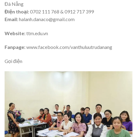
Đà Nẵng
Điện thoại:
0702 111 768 & 0912 717 399
Email:
halanh.danaco@gmail.com
Website:
ttm.edu.vn
Fanpage:
www.facebook.com/vanthuluutrudanang
Gọi điện