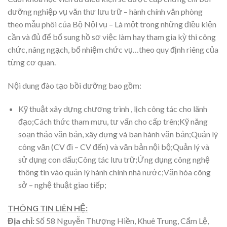
dưỡng nghiệp vụ văn thư lưu trữ – hành chính văn phòng
theo mẫu phôi của Bộ Nội vụ – Là một trong những điều kiện
cần và đủ để bổ sung hồ sơ việc làm hay tham gia kỳ thi công
chức, nâng ngạch, bổ nhiệm chức vụ…theo quy định riêng của
từng cơ quan.
Nội dung đào tạo bồi dưỡng bao gồm:
Kỹ thuật xây dựng chương trình , lịch công tác cho lãnh
đạo;Cách thức tham mưu, tư vấn cho cấp trên;Kỹ năng
soạn thảo văn bản, xây dựng và ban hành văn bản;Quản lý
công văn (CV đi – CV đến) và văn bản nội bộ;Quản lý và
sử dụng con dấu;Công tác lưu trữ;Ứng dụng công nghệ
thông tin vào quản lý hành chính nhà nước;Văn hóa công
sở – nghệ thuật giao tiếp;
THÔNG TIN LIÊN HỆ:
Địa chỉ:
Số 58 Nguyễn Thượng Hiền, Khuê Trung, Cẩm Lệ,