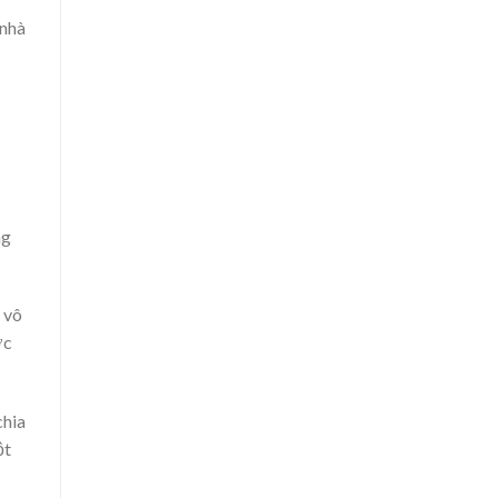
nhà
ng
 vô
ớc
chia
ột