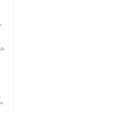
ơn
tất
.
à,