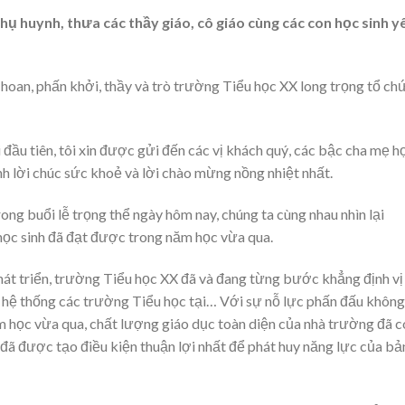
 phụ huynh, thưa các thầy giáo, cô giáo cùng các con học sinh y
hoan, phấn khởi, thầy và trò trường Tiểu học XX long trọng tổ ch
đầu tiên, tôi xin được gửi đến các vị khách quý, các bậc cha mẹ h
sinh lời chúc sức khoẻ và lời chào mừng nồng nhiệt nhất.
ong buổi lễ trọng thể ngày hôm nay, chúng ta cùng nhau nhìn lại
học sinh đã đạt được trong năm học vừa qua.
át triển, trường Tiểu học XX đã và đang từng bước khẳng định vị
 hệ thống các trường Tiểu học tại… Với sự nỗ lực phấn đấu không
m học vừa qua, chất lượng giáo dục toàn diện của nhà trường đã c
đã được tạo điều kiện thuận lợi nhất để phát huy năng lực của bả