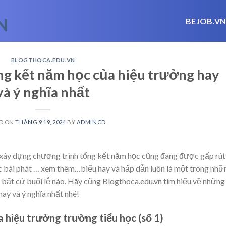
BEJOB.V
BLOGTHOCA.EDU.VN
ổng kết năm học của hiệu trưởng hay
và ý nghĩa nhất
D ON
THÁNG 9 19, 2024
BY
ADMINCD
c xây dựng chương trình tổng kết năm học cũng đang được gấp rút
c bài phát
… xem thêm…
biểu hay và hấp dẫn luôn là một trong nhữ
 bất cứ buổi lễ nào. Hãy cũng Blogthoca.edu.vn tìm hiểu về những
ay và ý nghĩa nhất nhé!
a hiệu trưởng trường tiểu học (số 1)