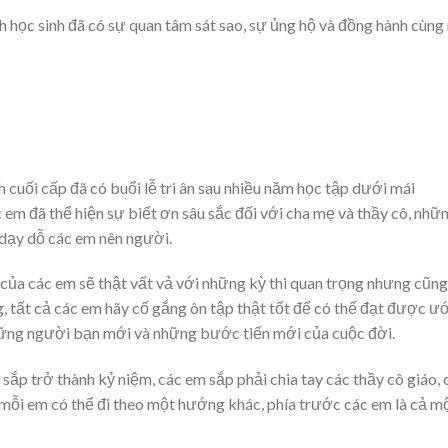
học sinh đã có sự quan tâm sát sao, sự ủng hộ và đồng hành cùng 
nh cuối cấp đã có buổi lễ tri ân sau nhiều năm học tập dưới mái
 em đã thể hiện sự biết ơn sâu sắc đối với cha mẹ và thầy cô, nhữ
 dạy dỗ các em nên người.
 của các em sẽ thật vất vả với những kỳ thi quan trọng nhưng cũng
, tất cả các em hãy cố gắng ôn tập thật tốt để có thể đạt được ư
ng người bạn mới và những bước tiến mới của cuộc đời.
p trở thành kỷ niệm, các em sắp phải chia tay các thầy cô giáo, 
y mỗi em có thể đi theo một hướng khác, phía trước các em là cả m