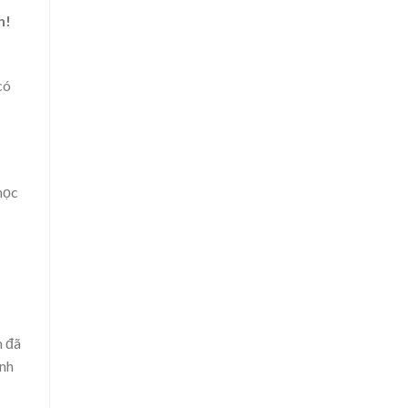
n!
có
học
c
m đã
inh