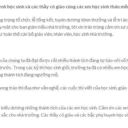
ynh học sinh và các thầy cô giáo cùng các em học sinh thân mế
 trọng tổ chức lễ tổng kết, tuyên dương khen thưởng và lễ tri ân
 mặt cho ban giám hiệu nhà trường, tôi xin trân trọng cảm ơn sự 
toàn thể cán bộ giáo viên, nhân viên, học sinh nhà trường.
ủa chúng ta đã đạt được rất nhiều thành tích đáng tự hào với số 
trước. Trong các kỳ thi học sinh giỏi, trường ta đã có nhiều em họ
ng thành tích đáng ngưỡng mộ.
g trào thi đua như văn nghệ, các cuộc thi viết của học sinh, giáo
ệt biểu dương những thành tích của các em học sinh. Cảm ơn các e
 sắc cho nhà trường. Các thầy cô giáo và các bậc phụ huynh học s