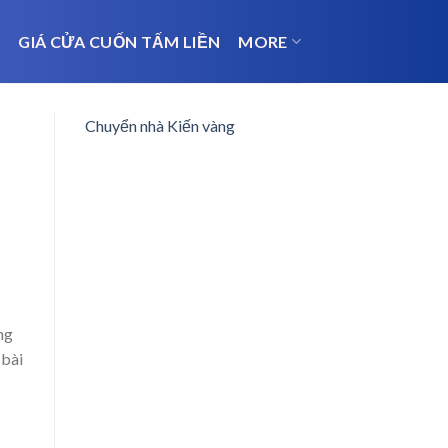
N
GIÁ CỬA CUỐN TẤM LIỀN
MORE
Chuyển nhà Kiến vàng
ng
 bài