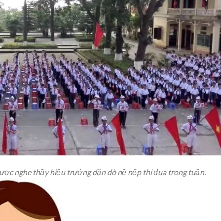
được nghe thầy hiệu trưởng dặn dò nề nếp thi đua trong tuần.