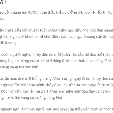
số 1
chào cờ, chúng em được nghe thầy hiệu trưởng dặn dò nề nếp thi đu
ầy.
ầy chưa đến bốn mươi tuổi. Dáng thầy cao, gầy. Mái tóc đen nhánh
hiêm nghị với khuôn mặt chữ điền: cằm vuông, nở nang cân đối, s
 độ lượng.
i cuốn người nghe. Thầy dặn dò một tuần học tập thi đua mới rất 
phòng hiệu trưởng của mình với dáng đi khoan thai, nhẹ nhàng. Gót
h lang vang lên khe khẽ.
n âu màu đen ủi li thẳng cứng. Vào những ngày lễ lớn, thầy đeo cà
ất giọng đặc biệt của mình, thầy đọc lịch sử của các ngày lễ lớn mộ
 đọc lịch sử ngày lễ Hai Bà Trưng, em nghe như đâu đây vang lên
sóng nước âm vang của dòng sông Hát.
nghiêm nghị, tình yêu nghề, yêu học sinh của thầy vẫn toát lên tron