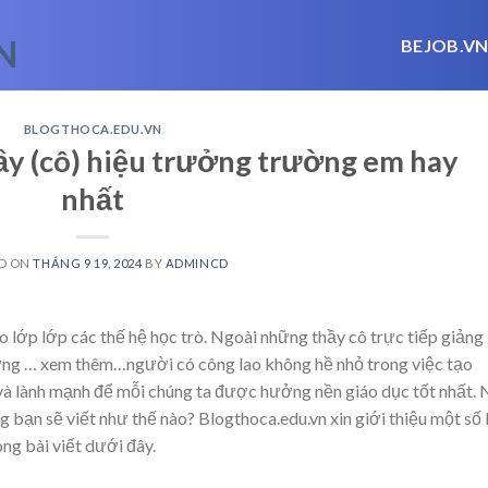
BEJOB.V
BLOGTHOCA.EDU.VN
hầy (cô) hiệu trưởng trường em hay
nhất
D ON
THÁNG 9 19, 2024
BY
ADMINCD
 lớp lớp các thế hệ học trò. Ngoài những thầy cô trực tiếp giảng
hững
… xem thêm…
người có công lao không hề nhỏ trong việc tạo
à lành mạnh để mỗi chúng ta được hưởng nền giáo dục tốt nhất.
g bạn sẽ viết như thế nào? Blogthoca.edu.vn xin giới thiệu một số 
ng bài viết dưới đây.