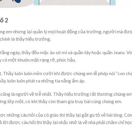
số 2
ng em nhưng lại quản lý mọi hoạt động của trường, người mà đư
chính là thầy hiệu trưởng.
ằng ngày, thầy đều mặc áo sơ mi và quần tây hoặc quần Jeans. V
y có một khuôn mặt rạng rỡ, phúc hậu.
. Thầy luôn luôn mỉm cười khi được chúng em lễ phép nói “con ch
hầy luôn luôn phát ra những tia nắng ấm áp.
cũng là người về trễ nhất. Thầy hiệu trưởng rất thương chúng em
ng lớp một, có khi thầy còn tham gia truy bài cùng chúng em.
ợc những câu hỏi của cô giáo thì thầy lại gật gù tỏ vẻ hài lòng. Cò
ả lời được câu hỏi thì thầy lại nhắc nhở là về nhà phải chăm chỉ họ