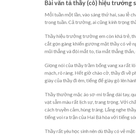
Bài văn tả thầy (cô) hiệu trưởng 
Mỗi tuần một lần, vào sáng thứ hai, sau lễ 
trong tuần. Cả trường, ai cũng kính trọng th
Thầy hiệu trưởng trường em còn khá trẻ, th
cắt gọn gàng khiến gương mặt thầy có vẻ ng
mũi thẳng và đôi mắt to, tia mắt thẳng thắn,
Giọng nói của thầy trầm bổng vang xa rất lô
mạch, rõ ràng. Hết giờ chào cờ, thầy đi về 
giày của thầy đi êm, tiếng đế giày gõ lên hàn
Thầy thường mặc áo sơ-mi trắng dài tay, quầ
vạt sẫm màu rất lịch sự, trang trọng. Với ch
cách truyền cảm, hùng tráng. Lắng nghe thầy
tiếng voi ra trận của Hai Bà hòa với tiếng 
Thầy rất yêu học sinh nên dù thầy có vẻ mặt 