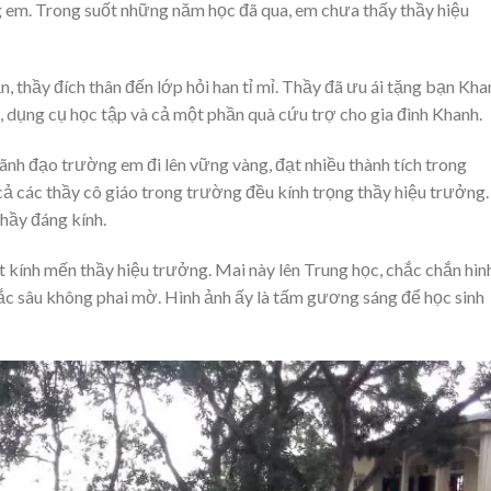
ng em. Trong suốt những năm học đã qua, em chưa thấy thầy hiệu
n, thầy đích thân đến lớp hỏi han tỉ mỉ. Thầy đã ưu ái tặng bạn Kha
 dụng cụ học tập và cả một phần quà cứu trợ cho gia đình Khanh.
nh đạo trường em đi lên vững vàng, đạt nhiều thành tích trong
 cả các thầy cô giáo trong trường đều kính trọng thầy hiệu trưởng.
hầy đáng kính.
 kính mến thầy hiệu trưởng. Mai này lên Trung học, chắc chắn hìn
hắc sâu không phai mờ. Hình ảnh ấy là tấm gương sáng để học sinh