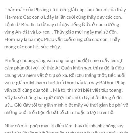
Thắc mắc của Phrăng đã được giải đáp sau câu nói của thầy
Ha-men: Các con ơi, đây là lần cuối cùng thầy dạy các con.
Lệnh từ Béc-lin là từ nay chỉ dạy tiếng Đức ở các trường
vùng An-dát và Lo-ren… Thầy giáo mới ngày mai sẽ đến.
Hôm nay là bài học Pháp văn cuối cùng của các con. Thầy
mong các con hết sức chú ý.
Phrăng choáng váng và trong lòng chú đột nhiên dấy lên sự
căm phẫn đối với kẻ thù: A! Quân khốn nạn, thì ra đó là điều
chúng vừa niêm yết ở trụ sở xã. Rồi chú thảng thốt, tiếc nuối
và tự giận mình ham chơi, lười học bấy lâu nay:Bài học Pháp
văn cuối cùng của tôi!… Mà tôi thì mới biết viết tập toạng!
Vậy là sẽ chẳng bao giờ được học nữa Uy phải dừng ở đó
ư?… Giờ đây tôi tự giận mình biết mấy về thời gian bỏ phí, về
những buổi trốn học đi bắt tổ chim hoặc trượt trên hồ.
Như có một phép màu kì diệu làm thay đổi nhanh chóng suy
nghĩ của Phrăng: Những cuốn sách vừa nãy cậu còn thấy chán