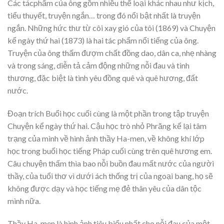
Các tácphẩm của ông gồm nhiều thể loại khác nhau như kịch,
tiểu thuyết, truyện ngắn… trong đó nổi bật nhất là truyện
ngắn. Những hức thư từ côi xay gió của tôi (1869) và Chuyện
kể ngày thứ hai (1873) là hai tác phẩm nổi tiếng của ông.
Truyện của ông thấm đượm chất đồng dao, dân ca, nhẹ nhàng
và trong sáng, diễn tả cảm động những nỗi đau và tình
thương, đặc biệt là tình yêu đồng quê và quê hương, đất
nước.
Đoạn trích Buổi học cuối cùng là một phần trong tập truyện
Chuyện kể ngày thứ hai. Cậu học trò nhỏ Phrăng kể lại tâm
trạng của mình về hình ảnh thầy Ha-men, về không khí lớp
học trong buổi học tiếng Pháp cuối cùng trên quê hương em.
Câu chuyện thấm thìa bao nỗi buồn đau mất nước của người
thầy, của tuổi thơ vì dưới ách thống trị của ngoại bang, họ sẽ
không được dạy và học tiếng mẹ đẻ thân yêu của dân tộc
mình nữa.
Thầy Ha-men là hình ảnh tiêu biểu nhất cho nỗi đau của một