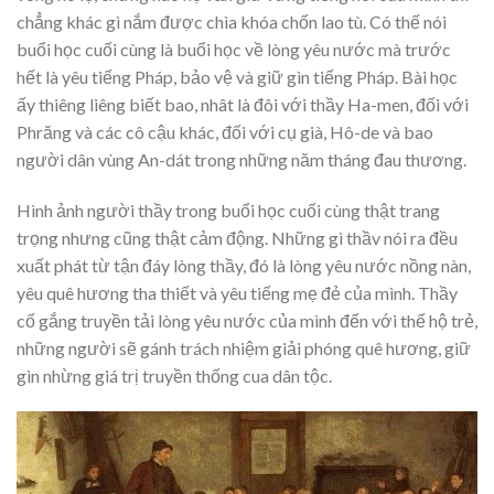
chẳng khác gì nắm được chìa khóa chốn lao tù. Có thế nói
buổi học cuối cùng là buổi học về lòng yêu nước mà trước
hết là yêu tiếng Pháp, bảo vệ và giữ gìn tiếng Pháp. Bài học
ấy thiêng liêng biết bao, nhât là đôi với thầy Ha-men, đối với
Phrăng và các cô cậu khác, đối với cụ già, Hô-de và bao
người dân vùng An-dát trong những năm tháng đau thương.
Hình ảnh người thầy trong buổi học cuối cùng thật trang
trọng nhưng cũng thật cảm động. Những gì thầv nói ra đều
xuất phát từ tận đáy lòng thầy, đó là lòng yêu nước nồng nàn,
yêu quê hương tha thiết và yêu tiếng mẹ đẻ của mình. Thầy
cố gắng truyền tải lòng yêu nước của mình đến với thế hộ trẻ,
những người sẽ gánh trách nhiệm giải phóng quê hương, giữ
gìn nhừng giá trị truyền thống cua dân tộc.