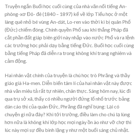
Truyện ngắn Buổi học cuối cùng của nhà văn nổi tiếng An-
phông-xơ Đô- đê (1840 – 1897) kể về lớp Tiểu học ở một
làng quê nhỏ bé vùng An-dát, Lo-ren vào thời kì bị quân Phổ
(Đức) chiếm đóng. Chính quyền Phổ sau khi thắng Pháp đã
cắt phần đất giáp biên giới này nhập vào nước Phổ và ra lệnh
các trường học phải dạy bằng tiếng Đức. Buổi học cuối cùng
bằng tiếng Pháp đã diễn ra trong không khí trang nghiêm và
cảm động.
Hai nhân vật chính của truyện là chú học trò Phrăng và thầy
giáo già Ha-men. Diễn biến tâm lí của hai nhân vật này được
nhà văn miêu tả rất tự nhiên, chân thực. Sáng hôm nay, lúc đi
qua trụ sở xã, thấy có nhiều người đứng lố nhố trước bảng
dán cáo thị của quân Đức, Phrăng đã nghĩ bụng: Lại có
chuyện gì nữa đây? Khi tới trường, điều làm cho chú lạ lùng
hơn nữa là không khí lớp học mọi ngày ồn ào như vỡ chợ thì
lúc này mọi sự đều bình lặng y như một buổi sáng chủ nhật.