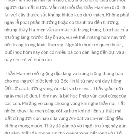
người dân mất nước. Vẫn như mỗi lần, thầy Ha-men đi đi lại
lại với cây thước sắt khủng khiếp kẹp dưới nách. Không phải
ngày lễ phát phần thưởng hoặc có thanh tra đến trường,
nhưng thầy Ha-men vẫn ăn mặc rất trang trọng. Lớp học của
trường làng, trước đây ồn ào, vui vẻ thế, nhưng hôm nay trở
nên trang trọng khác thường. Ngoài lũ học trò quen thuộc,
buổi học hôm nay còn có nhiều bà con dân làng đến dự, và ai
nấy đều có vẻ buồn rầu.
Thầy Ha-men với giọng dịu dàng và trang trọng thông báo
cho mọi người biết lệnh từ Béc-lin là từ nay, chỉ dạy tiếng
Đức ở các trường vùng An-dát và Lo-ren… Thầy giảo mới
ngày mai sẽ đến. Hôm nay là bài học Pháp văn cuối cùng của
các con. Phrăng vô cùng choáng váng khi nghe thầy nói. Tất
nhiên, thầy Ha-men càng xót xa hơn khi nói lên sự thật mà
bất cứ người con nào của vùng An-dát và Lo-ren cũng đều
không mong muốn. Thầy đã gắn bó với ngôi trường này gần
40 năm, thầy đã phụng sự cho quê hương, hết lòng với Tổ