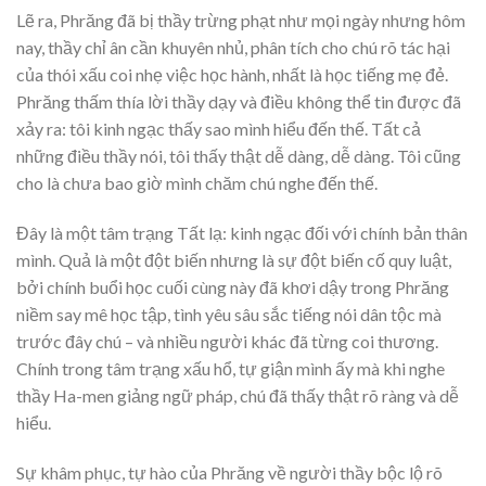
Lẽ ra, Phrăng đã bị thầy trừng phạt như mọi ngày nhưng hôm
nay, thầy chỉ ân cần khuyên nhủ, phân tích cho chú rõ tác hại
của thói xấu coi nhẹ việc học hành, nhất là học tiếng mẹ đẻ.
Phrăng thấm thía lời thầy dạy và điều không thể tin được đã
xảy ra: tôi kinh ngạc thấy sao mình hiểu đến thế. Tất cả
những điều thầy nói, tôi thấy thật dễ dàng, dễ dàng. Tôi cũng
cho là chưa bao giờ mình chăm chú nghe đến thế.
Đây là một tâm trạng Tất lạ: kinh ngạc đối với chính bản thân
mình. Quả là một đột biến nhưng là sự đột biến cố quy luật,
bởi chính buổi học cuối cùng này đã khơi dậy trong Phrăng
niềm say mê học tập, tình yêu sâu sắc tiếng nói dân tộc mà
trước đây chú – và nhiều người khác đã từng coi thương.
Chính trong tâm trạng xấu hổ, tự giận mình ấy mà khi nghe
thầy Ha-men giảng ngữ pháp, chú đã thấy thật rõ ràng và dễ
hiểu.
Sự khâm phục, tự hào của Phrăng về người thầy bộc lộ rõ