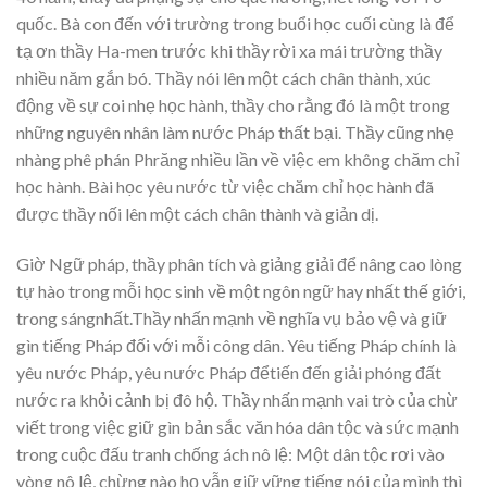
quốc. Bà con đến với trường trong buổi học cuối cùng là để
tạ ơn thầy Ha-men trước khi thầy rời xa mái trường thầy
nhiều năm gắn bó. Thầy nói lên một cách chân thành, xúc
động về sự coi nhẹ học hành, thầy cho rằng đó là một trong
những nguyên nhân làm nước Pháp thất bại. Thầy cũng nhẹ
nhàng phê phán Phrăng nhiều lần về việc em không chăm chỉ
học hành. Bài học yêu nước từ việc chăm chỉ học hành đã
được thầy nối lên một cách chân thành và giản dị.
Giờ Ngữ pháp, thầy phân tích và giảng giải để nâng cao lòng
tự hào trong mỗi học sinh về một ngôn ngữ hay nhất thế giới,
trong sángnhất.Thầy nhấn mạnh về nghĩa vụ bảo vệ và giữ
gìn tiếng Pháp đối với mỗi công dân. Yêu tiếng Pháp chính là
yêu nước Pháp, yêu nước Pháp đểtiến đến giải phóng đất
nước ra khỏi cảnh bị đô hộ. Thầy nhấn mạnh vai trò của chừ
viết trong việc giữ gìn bản sắc văn hóa dân tộc và sức mạnh
trong cuộc đấu tranh chống ách nô lệ: Một dân tộc rơi vào
vòng nô lệ, chừng nào họ vẫn giữ vững tiếng nói của mình thì