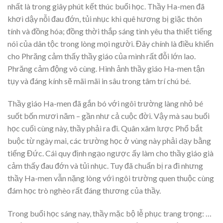
nhất là trong giây phút kết thúc buổi học. Thầy Ha-men đã
khơi dậy nỗi đau đớn, tủi nhục khi quê hương bị giặc thôn
tính và đồng hóa; đồng thời thắp sáng tình yêu tha thiết tiếng
nói của dân tộc trong lòng mọi người. Đây chính là điều khiến
cho Phrăng cảm thấy thầy giáo của mình rất đỗi lớn lao.
Phrăng cảm động vô cùng. Hình ảnh thầy giáo Ha-men tận
tụy và đáng kính sẽ mãi mãi in sâu trong tâm trí chú bé.
Thầy giáo Ha-men đã gắn bó với ngôi trường làng nhỏ bé
suốt bốn mươi năm – gần như cả cuộc đời. Vậy mà sau buổi
học cuối cùng này, thầy phải ra đi. Quân xâm lược Phổ bắt
buộc từ ngày mai, các trường học ở vùng này phải dạy bằng
tiếng Đức. Cái quy định ngạo ngược ấy làm cho thầy giáo già
cảm thấy đau đớn và tủi nhục. Tuy đã chuẩn bị ra đi nhưng
thầy Ha-men vẫn nặng lòng với ngôi trường quen thuộc cùng
đám học trò nghèo rất đáng thương của thầy.
Trong buổi học sáng nay, thầy mặc bộ lễ phục trang trọng: …