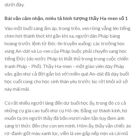
dưới đây.
Bài văn cảm nhận, miêu tả hình tượng thầy Ha-men số 1
Vào một buổi sáng ấm áp, trong trẻo, ven rừng vẳng lên tiếng
chim hót thánh thót khi gần khi xa, người dân Pháp bàng
hoàng trước lệnh từ Béc-lin truyền xuống: các trường học
vùng An-dát và Lo-ren của Pháp buộc phải chuyển sang học
tiếng Đức (do nước Pháp bị thất thủ trong trong cuộc chiến
tranh Pháp – Phổ). Thầy Ha-men – một giáo viên dạy Pháp
văn, gần như cả đời gắn bó với miền quê An-dát đã dạy buổi
học cuối cùng cho học sinh thân yêu trước lúc rời khỏi xứ sở
này mãi mãi.
Có rất nhiều người làng đến dự buổi học ấy, trong đó có cả
những cụ già cao tuổi như cụ Hô-de. Bằng sự thành kính, họ
muốn tạ ơn người thầy đã bốn mươi năm tận tụy đem ánh
sáng tri thức đến cho con em mình. Hôm ấy, thầy vận chiếc áo
rơ-đanh-gốt màu xanh lục, viền lá sen gấp nếp mịn và cái mũ