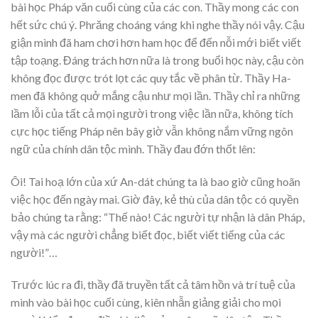
bài học Pháp văn cuối cùng của các con. Thầy mong các con
hết sức chú ý. Phrăng choáng váng khi nghe thầy nói vậy. Cậu
giận mình đã ham chơi hơn ham học để đến nỗi mới biết viết
tập toạng. Đáng trách hơn nữa là trong buổi học này, cậu còn
không đọc được trót lọt các quy tắc về phân từ. Thầy Ha-
men đã không quở mắng cậu như mọi lần. Thầy chỉ ra những
lầm lỗi của tất cả mọi người trong việc lần nữa, không tích
cực học tiếng Pháp nên bây giờ vẫn không nắm vững ngôn
ngữ của chính dân tộc mình. Thầy đau đớn thốt lên:
Ôi! Tai hoạ lớn của xứ An-dát chúng ta là bao giờ cũng hoãn
việc học đến ngày mai. Giờ đây, kẻ thù của dân tộc có quyền
bảo chúng ta rằng: “Thế nào! Các người tự nhận là dân Pháp,
vậy mà các người chẳng biết đọc, biết viết tiếng của các
người!”…
Trước lúc ra đi, thầy đã truyền tất cả tâm hồn và trí tuệ của
mình vào bài học cuối cùng, kiên nhẫn giảng giải cho mọi