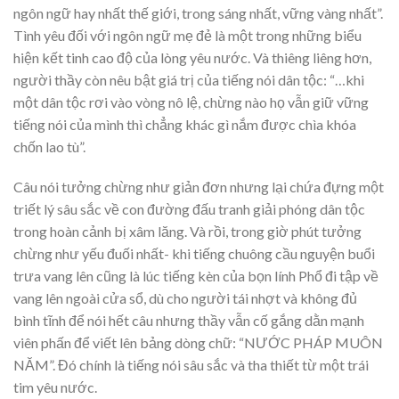
ngôn ngữ hay nhất thế giới, trong sáng nhất, vững vàng nhất”.
Tình yêu đối với ngôn ngữ mẹ đẻ là một trong những biểu
hiện kết tinh cao độ của lòng yêu nước. Và thiêng liêng hơn,
người thầy còn nêu bật giá trị của tiếng nói dân tộc: “…khi
một dân tộc rơi vào vòng nô lệ, chừng nào họ vẫn giữ vững
tiếng nói của mình thì chẳng khác gì nắm được chìa khóa
chốn lao tù”.
Câu nói tưởng chừng như giản đơn nhưng lại chứa đựng một
triết lý sâu sắc về con đường đấu tranh giải phóng dân tộc
trong hoàn cảnh bị xâm lăng. Và rồi, trong giờ phút tưởng
chừng như yếu đuối nhất- khi tiếng chuông cầu nguyện buổi
trưa vang lên cũng là lúc tiếng kèn của bọn lính Phổ đi tập về
vang lên ngoài cửa sổ, dù cho người tái nhợt và không đủ
bình tĩnh để nói hết câu nhưng thầy vẫn cố gắng dằn mạnh
viên phấn để viết lên bảng dòng chữ: “NƯỚC PHÁP MUÔN
NĂM”. Đó chính là tiếng nói sâu sắc và tha thiết từ một trái
tim yêu nước.