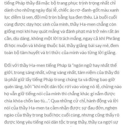
tiếng Pháp thầy đã mặc bộ trang phục trịnh trọng nhất chỉ
dành cho những ngày đại lễ, chiếc áo rơ-đanh-gốt màu xanh
lục diềm lá sen, đội mũ tròn bằng lụa đen thêu. Là buổi cuối
cùng được dạy học sinh của mình, thầy Ha-men chẳng còn
giống mọi khi hay quát mắng và đánh phạt mà trở nên rất ân
cần, dịu dàng, không một lời trách mắng, ngay cả khi Phrăng
đi học muộn và không thuộc bài, thầy giảng bài say mê, đem
toàn bộ tâm huyết và tri thức của mình vào từng lời giảng.
Đối với thầy Ha-men tiếng Pháp là “ngôn ngữ hay nhất thế
giới, trong sáng nhất, vững vàng nhất, tâm niệm của thầy đó
là phải giữ lấy tiếng Pháp trong chúng ta và đừng bao giờ
quên lãng, bởi “khi một dân tộc rơi vào vòng nô lệ, chừng nào
họ vẫn giữ tiếng nói của mình thì chẳng khác gì nắm được
chìa khóa chốn lao tù…”. Qua những cử chỉ, hành động và lời
nói của thầy Ha-men ta cảm nhận được sự đau đớn, nghẹn
ngào của thầy trong buổi học cuối cùng, nhưng cũng thấy rõ
được lòng yêu tiếng nói dân tộc trong thầy, thầy ca ngợi sự