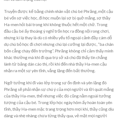
Truyện được kể bằng chính nhân vật chú bé Phrăng, một cậu
bé vốn sợ việc học, đi học muộn lại sợ bị quở mắng, sợ thầy
Ha-men hỏi bài trong khi không thuộc hết một chữ. Trong
đầu cậu bé ấy thoáng ý nghĩ trốn học ra đồng nội rong chơi,
nhưng kì lạ thay là dù có nhiều yếu tố ngoại cảnh đầy cám dỗ
dụ chú bỏ học đi chơi nhưng chú lại cưỡng lại được, “ba chân
bốn cẳng chạy đến trường”. Phrăng không chỉ cảm thấy mình
khác thường mà khi đi qua trụ sở xã chú đã thấy tin chẳng
lành từ bảng dán cáo thị, rồi khi đến nhà thầy Ha-men cậu
nhận ra một sự yên tĩnh, vắng lặng đến bất thường.
Ngỡ tưởng khi đi vào lớp trong sự ổn định và yên lặng đó
Phrăng sẽ phải nhận sự chú ý của mọi người và lời quát mắng
của thầy Ha-men, thế nhưng việc đó cũng nằm ngoài tưởng
tượng của cậu bé. Trong lớp học ngày hôm ấy hoàn toàn yên
tĩnh, thầy Ha-men mặc trang trọng hơn mọi khi, thầy cũng dịu
dàng và nhẹ nhàng chưa từng thấy qua, vẻ mặt mọi người