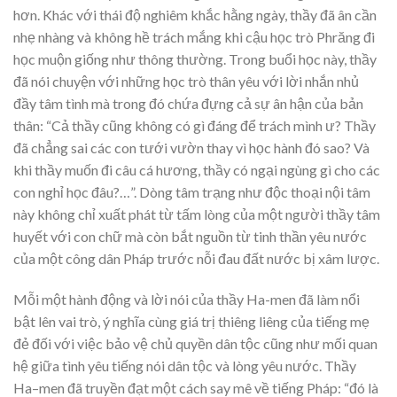
hơn. Khác với thái độ nghiêm khắc hằng ngày, thầy đã ân cần
nhẹ nhàng và không hề trách mắng khi cậu học trò Phrăng đi
học muộn giống như thông thường. Trong buổi học này, thầy
đã nói chuyện với những học trò thân yêu với lời nhắn nhủ
đầy tâm tình mà trong đó chứa đựng cả sự ân hận của bản
thân: “Cả thầy cũng không có gì đáng để trách mình ư? Thầy
đã chẳng sai các con tưới vườn thay vì học hành đó sao? Và
khi thầy muốn đi câu cá hương, thầy có ngại ngùng gì cho các
con nghỉ học đâu?…”. Dòng tâm trạng như độc thoại nội tâm
này không chỉ xuất phát từ tấm lòng của một người thầy tâm
huyết với con chữ mà còn bắt nguồn từ tinh thần yêu nước
của một công dân Pháp trước nỗi đau đất nước bị xâm lược.
Mỗi một hành động và lời nói của thầy Ha-men đã làm nổi
bật lên vai trò, ý nghĩa cùng giá trị thiêng liêng của tiếng mẹ
đẻ đối với việc bảo vệ chủ quyền dân tộc cũng như mối quan
hệ giữa tình yêu tiếng nói dân tộc và lòng yêu nước. Thầy
Ha–men đã truyền đạt một cách say mê về tiếng Pháp: “đó là