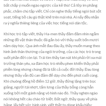
bất chấp ý muốn ngạo ngược của kẻ thù! Cả lớp im phăng
phắc, chăm chú tập viết. Chỉ còn nghe thấy tiếng ngòi bút sột
soạt, tiếng bồ câu gù thật khẽ trên mái nhà. Ai nấy đều nhận
ra ý nghĩa thiêng liêng của việc học tiếng nói dân tộc.
Khi học trò tập viết, thầy Ha-men thầy đăm đăm nhìn ngắm
những đồ vật thân thuộc đã gắn bó với thầy suốt bốn mươi
năm dạy học. Qua ánh mắt đau đáu ấy, thầy muốn mang theo
hình ảnh thân thương của ngôi trường, của các học trò trong
suốt phần đời còn lại. Trái tim thầy tan nát khi phải rời xa mái
trường thân yêu, xa đám học trò nhiều phen khiến thầy phải
phiền lòng nhưng chúng đã là tất cả cuộc đời thầy. Đau lòng
nhưng thầy vẫn đủ can đảm để dạy cho đến phút cuối cùng.
Khi chuông đồng hồ điểm 12 giờ, thầy đứng lặng trên bục
giảng, người tái nhợt, tấm lưng của thầy bỗng còng hẳn
xuống bởi một gánh nặng vô hình nào đó. Thầy nghẹn ngào
nói không hết câu chào từ biệt. Bất ngờ, thầy quay về phía
bảng, lấy hết sức bình sinh, viết thật to dòng khẩu hiệu: