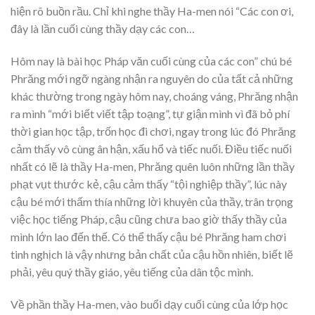
hiện rõ buồn rầu. Chỉ khi nghe thầy Ha-men nói “Các con ơi,
đây là lần cuối cùng thầy dạy các con…
Hôm nay là bài học Pháp văn cuối cùng của các con” chú bé
Phrăng mới ngỡ ngàng nhận ra nguyên do của tất cả những
khác thường trong ngày hôm nay, choáng váng, Phrăng nhận
ra mình “mới biết viết tập toạng”, tự giận mình vì đã bỏ phí
thời gian học tập, trốn học đi chơi, ngay trong lúc đó Phrăng
cảm thấy vô cùng ân hận, xấu hổ và tiếc nuối. Điều tiếc nuối
nhất có lẽ là thầy Ha-men, Phrăng quên luôn những lần thầy
phạt vụt thước kẻ, cậu cảm thấy “tội nghiệp thầy”, lúc này
cậu bé mới thấm thía những lời khuyên của thầy, trân trọng
việc học tiếng Pháp, cậu cũng chưa bao giờ thấy thầy của
mình lớn lao đến thế. Có thể thấy cậu bé Phrăng ham chơi
tinh nghịch là vậy nhưng bản chất của cậu hồn nhiên, biết lẽ
phải, yêu quý thầy giáo, yêu tiếng của dân tộc mình.
Về phần thầy Ha-men, vào buổi dạy cuối cùng của lớp học