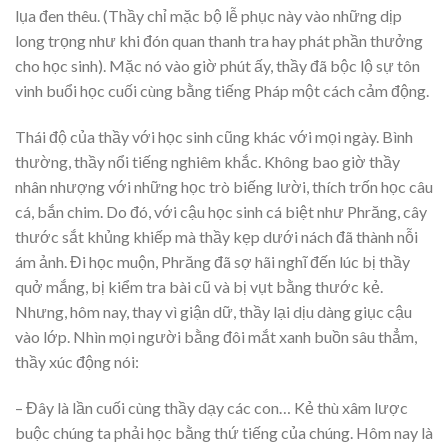
lụa đen thêu. (Thầy chỉ mặc bộ lễ phục này vào những dịp
long trọng như khi đón quan thanh tra hay phát phần thưởng
cho học sinh). Mặc nó vào giờ phút ấy, thầy đã bộc lộ sự tôn
vinh buổi học cuối cùng bằng tiếng Pháp một cách cảm động.
Thái độ của thầy với học sinh cũng khác với mọi ngày. Bình
thường, thầy nổi tiếng nghiêm khắc. Không bao giờ thầy
nhân nhượng với những học trò biếng lười, thích trốn học câu
cá, bắn chim. Do đó, với cậu học sinh cá biệt như Phrăng, cây
thước sắt khủng khiếp mà thầy kẹp dưới nách đã thành nỗi
ám ảnh. Đi học muộn, Phrăng đã sợ hãi nghĩ đến lúc bị thầy
quở mắng, bị kiểm tra bài cũ và bị vụt bằng thước kẻ.
Nhưng, hôm nay, thay vì giận dữ, thầy lại dịu dàng giục cậu
vào lớp. Nhìn mọi người bằng đôi mắt xanh buồn sâu thẳm,
thầy xúc động nói:
– Đây là lần cuối cùng thầy dạy các con… Kẻ thù xâm lược
buộc chúng ta phải học bằng thứ tiếng của chúng. Hôm nay là