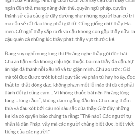
ngán đến thế, mang nặng đến thế, quyền ngữ pháp, quyền
thánh sử của cậu giờ đây dường như những người bạn cố tri
mà cậu sẽ rất đau lòng phải giã từ. Cũng giống như thầy Ha-
men. Cứ nghĩ thầy sắp ra đi và cậu không còn gặp thầy nữa, là
cậu quên cả những lúc thầy phạt, thầy vụt thước kẻ.
Đang suy nghĩ mung lung thì Phrăng nghe thầy gọi đọc bài.
Chú ân hận vì đã không chịu học thuộc bài mà thầy đã dặn. Sự
ân hận đã thành nỗi xấu hổ và tự giận mình. Chú ao ước: Giá
mà tôi đọc được trót lọt cái quy tắc về phân từ hay ho ấy, đọc
thật to, thật dõng dạc, không phạm một lỗi nào thì dù có phải
đánh đổi gì cũng cam… Vì không thuộc bài nên Phrăng lúng
túng… lòng rầu rĩ, không dám ngẩng đầu lên. Chú càng thấm
thía và đau xót bởi câu nói sâu sắc của thầy:Giờ đây những
kẻ kia có quyền bảo chúng ta rằng: “Thế nào? Các người tự
nhận là dân Pháp, vậy mà các người chẳng biết đọc, biết viết
tiếng của các người.”