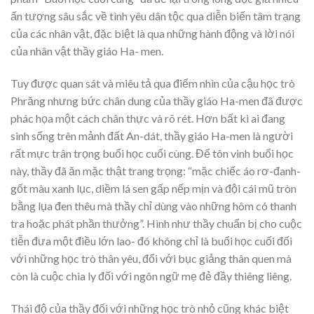
ấn tượng sâu sắc về tình yêu dân tộc qua diễn biến tâm trạng
của các nhân vật, đặc biệt là qua những hành động và lời nói
của nhân vật thầy giáo Ha- men.
Tuy được quan sát và miêu tả qua điểm nhìn của cậu học trò
Phrăng nhưng bức chân dung của thầy giáo Ha-men đã được
phác họa một cách chân thực và rõ rét. Hơn bất kì ai đang
sinh sống trên mảnh đất An-dát, thầy giáo Ha-men là người
rất mực trân trọng buổi học cuối cùng. Để tôn vinh buổi học
này, thầy đã ăn mặc thật trang trọng: “mặc chiếc áo rơ-đanh-
gốt màu xanh lục, diềm lá sen gấp nếp mịn và đội cái mũ tròn
bằng lụa đen thêu mà thầy chỉ dùng vào những hôm có thanh
tra hoặc phát phần thưởng”. Hình như thầy chuẩn bị cho cuộc
tiễn đưa một điều lớn lao- đó không chỉ là buổi học cuối đối
với những học trò thân yêu, đối với bục giảng thân quen mà
còn là cuộc chia ly đối với ngôn ngữ mẹ đẻ đầy thiêng liêng.
Thái độ của thầy đối với những học trò nhỏ cũng khác biệt