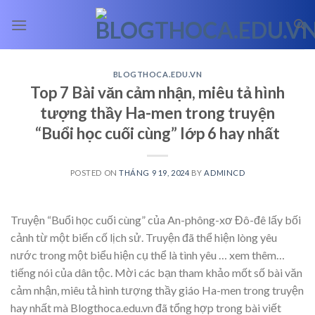
Skip
to
content
BLOGTHOCA.EDU.VN
Top 7 Bài văn cảm nhận, miêu tả hình
tượng thầy Ha-men trong truyện
“Buổi học cuối cùng” lớp 6 hay nhất
POSTED ON
THÁNG 9 19, 2024
BY
ADMINCD
Truyện “Buổi học cuối cùng” của An-phông-xơ Đô-đê lấy bối
cảnh từ một biến cố lịch sử. Truyện đã thể hiện lòng yêu
nước trong một biểu hiện cụ thể là tình yêu
… xem thêm…
tiếng nói của dân tộc. Mời các bạn tham khảo mốt số bài văn
cảm nhận, miêu tả hình tượng thầy giáo Ha-men trong truyện
hay nhất mà Blogthoca.edu.vn đã tổng hợp trong bài viết