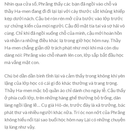
Nhìn qua cửa sổ, Phrăng thấy các bạn đã ngồi vào chỗ và
thầy Ha-men đang đi đi lại lại với cây thước sắt khủng khiếp
kẹp dưới nách. Cậu bé rón rén mở cửa bước vào lớp trước
sự chứng kiến của mọi người. Cậu đỏ mặt tía tai và sợ hãi vô
cùng. Chỉ khi đã ngồi xuống chỗ của mình, cậu mới hoàn hồn
và nhận ra những điều khác lạ trong giờ học hôm nay. Thầy
Ha-men chẳng giận dữ trách phạt như mọi khi mà còn dịu
dàng nói: Phrăng vào chỗ nhanh lên con, lớp sắp bắt đầu học
mà vắng mặt con.
Chú bé dần dần bình tĩnh lại và cảm thấy trong không khí yên
lặng của lớp học có cái gì đó khác thường và trang trọng.
Thầy Ha-men mặc bộ quần áo chỉ dành cho ngày lễ. Cậu thấy
ở phía cuối lớp, trên những hàng ghế thường bỏ trống, dân
làng ngồi lặng lẽ… Cụ già Hô-de, trước đây là xã trưởng, bác
phát thư và nhiều người khác nữa. Trí óc non nớt của Phrăng
không hiểu nổi tại sao buổi học hôm nay Lại có những chuyện
lạ lùng như vậy.