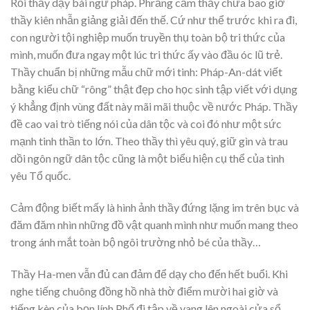
Rồi thầy dạy bài ngữ pháp. Phrăng cảm thấy chưa bao giờ
thầy kiên nhẫn giảng giải đến thế. Cứ như thể trước khi ra đi,
con người tội nghiệp muốn truyền thụ toàn bộ tri thức của
mình, muốn đưa ngay một lúc tri thức ấy vào đầu óc lũ trẻ.
Thầy chuẩn bị những mẫu chữ mới tinh: Pháp-An-dát viết
bằng kiểu chữ “rông” thật đẹp cho học sinh tập viết với dụng
ý khẳng định vùng đất này mãi mãi thuộc về nước Pháp. Thầy
đề cao vai trò tiếng nói của dân tộc và coi đó như một sức
mạnh tinh thần to lớn. Theo thầy thì yêu quý, giữ gìn và trau
dồi ngôn ngữ dân tộc cũng là một biểu hiện cụ thể của tình
yêu Tổ quốc.
Cảm động biết mấy là hình ảnh thầy đứng lặng im trên bục và
đăm đăm nhìn những đồ vật quanh mình như muốn mang theo
trong ánh mắt toàn bộ ngôi trường nhỏ bé của thầy…
Thầy Ha-men vẫn đủ can đảm để dạy cho đến hết buổi. Khi
nghe tiếng chuông đồng hồ nhà thờ điểm mười hai giờ và
tiếng kèn của bọn lính Phổ đi tập về vang lên ngoài cửa sổ…