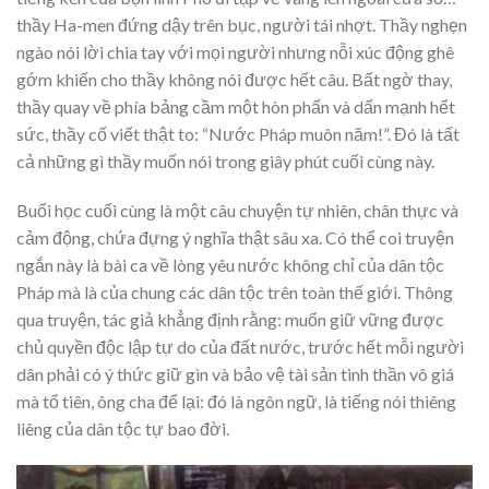
thầy Ha-men đứng dậy trên bục, người tái nhợt. Thầy nghẹn
ngào nói lời chia tay với mọi người nhưng nỗi xúc động ghê
gớm khiến cho thầy không nói được hết câu. Bất ngờ thay,
thầy quay về phía bảng cầm một hòn phấn và dấn mạnh hết
sức, thầy cố viết thật to: “Nước Pháp muôn năm!”. Đó là tất
cả những gì thầy muốn nói trong giây phút cuối cùng này.
Buổi học cuối cùng là một câu chuyện tự nhiên, chân thực và
cảm động, chứa đựng ý nghĩa thật sâu xa. Có thể coi truyện
ngắn này là bài ca về lòng yêu nước không chỉ của dân tộc
Pháp mà là của chung các dân tộc trên toàn thế giới. Thông
qua truyện, tác giả khẳng định rằng: muốn giữ vững được
chủ quyền độc lập tự do của đất nước, trước hết mỗi người
dân phải có ý thức giữ gìn và bảo vệ tài sản tinh thần vô giá
mà tổ tiên, ông cha để lại: đó là ngôn ngữ, là tiếng nói thiêng
liêng của dân tộc tự bao đời.