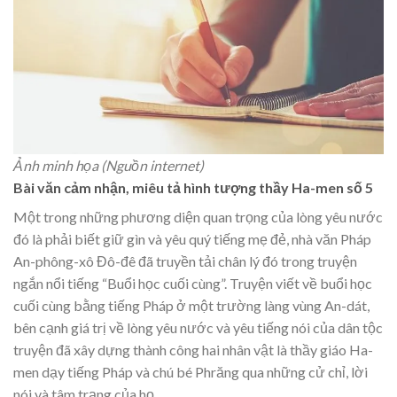
Ảnh minh họa (Nguồn internet)
Bài văn cảm nhận, miêu tả hình tượng thầy Ha-men số 5
Một trong những phương diện quan trọng của lòng yêu nước
đó là phải biết giữ gìn và yêu quý tiếng mẹ đẻ, nhà văn Pháp
An-phông-xô Đô-đê đã truyền tải chân lý đó trong truyện
ngắn nổi tiếng “Buổi học cuối cùng”. Truyện viết về buổi học
cuối cùng bằng tiếng Pháp ở một trường làng vùng An-dát,
bên cạnh giá trị về lòng yêu nước và yêu tiếng nói của dân tộc
truyện đã xây dựng thành công hai nhân vật là thầy giáo Ha-
men dạy tiếng Pháp và chú bé Phrăng qua những cử chỉ, lời
nói và tâm trạng của họ.