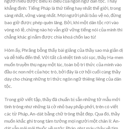
người hiểu được điều kì diệu của ngôn ngữ dân tộc. Thầy
khẳng định: Tiếng Pháp là thứ tiếng hay nhất thế giới, trong
sáng nhất, vững vàng nhất. Mọi người phải bảo vệ nó, đừng
bao giờ được phép quên lãng. Bởi, khi một dân tộc rơi vào
vòng nô lệ, chừng nào họ vẫn giữ vững tiếng nói của mình thì
chẳng khác gì nắm được chìa khoá chốn lao tù!
Hôm ấy, Phrăng bỗng thấy bài giảng của thầy sao mà giản dị
và dễ hiểu đến thế. Với tất cả nhiệt tình sôi sục, thầy Ha-men
muốn truyền thụ ngay một lúc, toàn bộ tri thức của mình vào
đầu óc non nớt của học trò, bởi đây là cơ hội cuối cùng thầy
dạy cho chúng những tri thức ngôn ngữ thiêng liêng của dân
tộc.
Trong giờ viết tập, thầy đã chuẩn bị sẵn những tờ mẫu mới
tinh trông như những lá cờ nhỏ bay phấp phới, trên có viết
các từ Pháp, An-dát bằng chữ trông thật đẹp. Qua đó, thầy
muốn khắc ghi trong tâm tưởng mọi người một chân lí: An-
dát vẫn mãi mãi thuộc về nước Pháp, như máu chảy về tim,