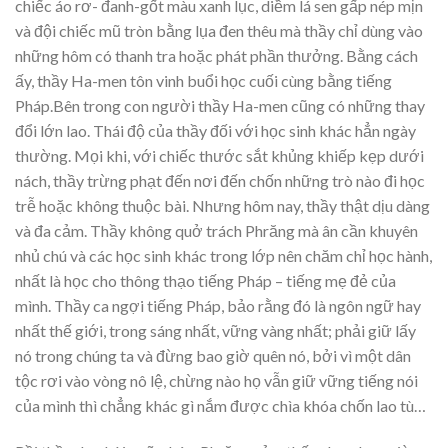
chiếc áo rơ- đanh-gốt màu xanh lục, diềm lá sen gấp nép mịn
và đội chiếc mũ tròn bằng lụa đen thêu mà thầy chỉ dùng vào
những hôm có thanh tra hoặc phát phần thưởng. Bằng cách
ấy, thầy Ha-men tôn vinh buổi học cuối cùng bằng tiếng
Pháp.Bên trong con người thầy Ha-men cũng có những thay
đổi lớn lao. Thái độ của thầy đối với học sinh khác hẳn ngày
thường. Mọi khi, với chiếc thước sắt khủng khiếp kẹp dưới
nách, thầy trừng phạt đến nơi đến chốn những trò nào đi học
trễ hoặc không thuộc bài. Nhưng hôm nay, thầy thật dịu dàng
và đa cảm. Thầy không quở trách Phrăng mà ân cần khuyên
nhủ chú và các học sinh khác trong lớp nên chăm chỉ học hành,
nhất là học cho thông thạo tiếng Pháp – tiếng mẹ đẻ của
mình. Thầy ca ngợi tiếng Pháp, bảo rằng đó là ngôn ngữ hay
nhất thế giới, trong sáng nhất, vững vàng nhất; phải giữ lấy
nó trong chúng ta và đừng bao giờ quên nó, bởi vì một dân
tộc rơi vào vòng nô lệ, chừng nào họ vẫn giữ vững tiếng nói
của mình thì chẳng khác gì nắm được chìa khóa chốn lao tù…