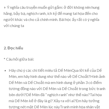
+ Ý nghĩa câu truyện muốn gửi gắm: ở đời không nên hung
hăng, bậy bạ, nghịch ranh, ích kỷ để mang tai họa đến cho
người khác và cho cả chính mình. Bài học ấy rất có ý nghĩa
với chúng ta
2. Đọc hiểu
* Câu hỏi giữa bài:
Hãy chú ý các chi tiết miêu tả Dế MènQua lời kể của Dế
Mèn, em hãy hình dung như thế nào về Dế Choắt?Hình ảnh
Dế Mèn và Dế Choắt mà em hình dung ở phần 3 có điểm
tương đồng nào với Dế Mèn và Dế Choắt trong bức tranh
bên dưới?Dế Mèn đã ” nghịch ranh” như thế nào?Tai họa
mà Dế Mèn kể ở đây là gì? Xảy ra với ai?Em hãy tưởng
tượng nét mặt Dế Mèn lúc nàyTranh minh họa nhân vật