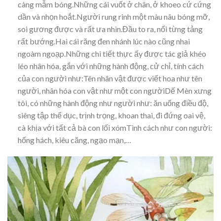
càng mẫm bóng.Những cái vuốt ở chân, ở khoeo cứ cứng
dần và nhọn hoắt.Người rung rinh một màu nâu bóng mỡ,
soi gương được và rất ưa nhìn.Đầu to ra, nổi từng tảng
rất bướng.Hai cái răng đen nhánh lúc nào cũng nhai
ngoàm ngoạp.Những chi tiết thực ấy được tác giả khéo
léo nhân hóa, gắn với những hành động, cử chỉ, tính cách
của con người như:Tên nhân vật được viết hoa như tên
người, nhân hóa con vật như một con ngườiDế Mèn xưng
tôi, có những hành động như người như: ăn uống điều độ,
siêng tập thể dục, trịnh trọng, khoan thai, đi đứng oai vệ,
cà khịa với tất cả bà con lối xómTình cách như con người:
hống hách, kiêu căng, ngạo mạn,…