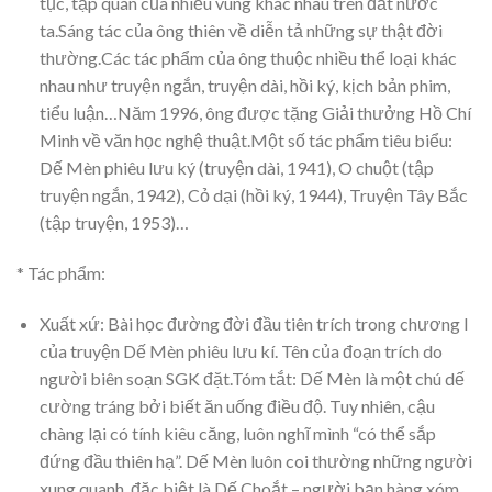
tục, tập quán của nhiều vùng khác nhau trên đất nước
ta.Sáng tác của ông thiên về diễn tả những sự thật đời
thường.Các tác phẩm của ông thuộc nhiều thể loại khác
nhau như truyện ngắn, truyện dài, hồi ký, kịch bản phim,
tiểu luận…Năm 1996, ông được tặng Giải thưởng Hồ Chí
Minh về văn học nghệ thuật.Một số tác phẩm tiêu biểu:
Dế Mèn phiêu lưu ký (truyện dài, 1941), O chuột (tập
truyện ngắn, 1942), Cỏ dại (hồi ký, 1944), Truyện Tây Bắc
(tập truyện, 1953)…
* Tác phẩm:
Xuất xứ: Bài học đường đời đầu tiên trích trong chương I
của truyện Dế Mèn phiêu lưu kí. Tên của đoạn trích do
người biên soạn SGK đặt.Tóm tắt: Dế Mèn là một chú dế
cường tráng bởi biết ăn uống điều độ. Tuy nhiên, cậu
chàng lại có tính kiêu căng, luôn nghĩ mình “có thể sắp
đứng đầu thiên hạ”. Dế Mèn luôn coi thường những người
xung quanh, đặc biệt là Dế Choắt – người bạn hàng xóm