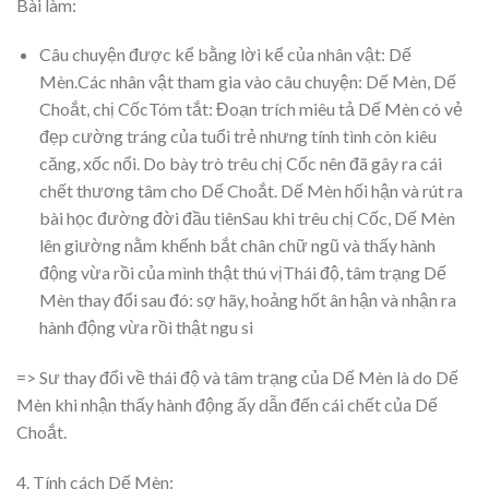
Bài làm:
Câu chuyện được kể bằng lời kể của nhân vật: Dế
Mèn.Các nhân vật tham gia vào câu chuyện: Dế Mèn, Dế
Choắt, chị CốcTóm tắt: Đoạn trích miêu tả Dế Mèn có vẻ
đẹp cường tráng của tuổi trẻ nhưng tính tình còn kiêu
căng, xốc nổi. Do bày trò trêu chị Cốc nên đã gây ra cái
chết thương tâm cho Dế Choắt. Dế Mèn hối hận và rút ra
bài học đường đời đầu tiênSau khi trêu chị Cốc, Dế Mèn
lên giường nằm khểnh bắt chân chữ ngũ và thấy hành
động vừa rồi của mình thật thú vịThái độ, tâm trạng Dế
Mèn thay đổi sau đó: sợ hãy, hoảng hốt ân hận và nhận ra
hành động vừa rồi thật ngu si
=> Sư thay đổi về thái độ và tâm trạng của Dế Mèn là do Dế
Mèn khi nhận thấy hành động ấy dẫn đến cái chết của Dế
Choắt.
4. Tính cách Dế Mèn: