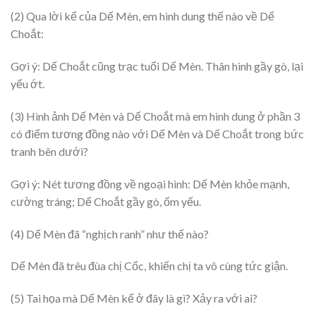
(2) Qua lời kể của Dế Mèn, em hình dung thế nào về Dế
Choắt:
Gợi ý: Dế Choắt cũng trạc tuổi Dế Mèn. Thân hình gầy gò, lại
yếu ớt.
(3) Hình ảnh Dế Mèn và Dế Choắt mà em hình dung ở phần 3
có điểm tương đồng nào với Dế Mèn và Dế Choắt trong bức
tranh bên dưới?
Gợi ý: Nét tương đồng về ngoại hình: Dế Mèn khỏe mạnh,
cường tráng; Dế Choắt gầy gò, ốm yếu.
(4) Dế Mèn đã “nghịch ranh” như thế nào?
Dế Mèn đã trêu đùa chị Cốc, khiến chị ta vô cùng tức giận.
(5) Tai họa mà Dế Mèn kể ở đây là gì? Xảy ra với ai?