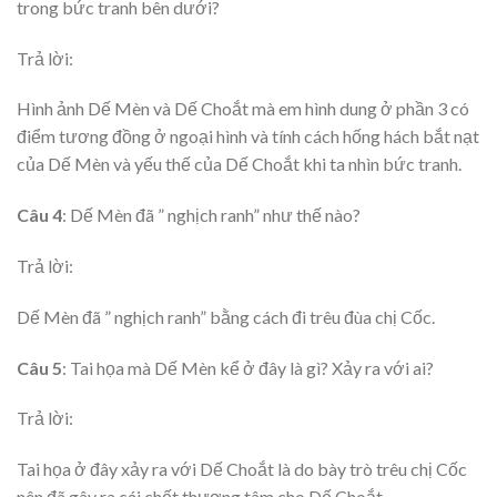
trong bức tranh bên dưới?
Trả lời:
Hình ảnh Dế Mèn và Dế Choắt mà em hình dung ở phần 3 có
điểm tương đồng ở ngoại hình và tính cách hống hách bắt nạt
của Dế Mèn và yếu thế của Dế Choắt khi ta nhìn bức tranh.
Câu 4
: Dế Mèn đã ” nghịch ranh” như thế nào?
Trả lời:
Dế Mèn đã ” nghịch ranh” bằng cách đi trêu đùa chị Cốc.
Câu 5
: Tai họa mà Dế Mèn kể ở đây là gì? Xảy ra với ai?
Trả lời:
Tai họa ở đây xảy ra với Dế Choắt là do bày trò trêu chị Cốc
nên đã gây ra cái chết thương tâm cho Dế Choắt.