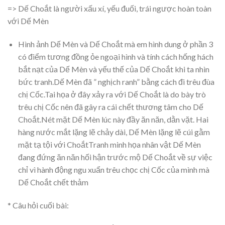
=> Dế Choắt là người xấu xí, yếu đuối, trái ngược hoàn toàn
với Dế Mèn
Hình ảnh Dế Mèn và Dế Choắt mà em hình dung ở phần 3
có điểm tương đồng ỏe ngoại hình và tính cách hống hách
bắt nạt của Dế Mèn và yếu thế của Dế Choắt khi ta nhìn
bức tranh.Dế Mèn đã ” nghịch ranh” bằng cách đi trêu đùa
chị Cốc.Tai họa ở đây xảy ra với Dế Choắt là do bày trò
trêu chị Cốc nên đã gây ra cái chết thương tâm cho Dế
Choắt.Nét mặt Dế Mèn lúc này đầy ăn năn, dằn vặt. Hai
hàng nước mắt lặng lẽ chảy dài, Dế Mèn lặng lẽ cúi gằm
mặt tạ tội với ChoắtTranh minh họa nhân vật Dế Mèn
đang đứng ăn năn hối hận trước mộ Dế Choắt về sự việc
chỉ vì hành động ngu xuẩn trêu chọc chị Cốc của mình mà
Dế Choắt chết thảm
* Câu hỏi cuối bài: