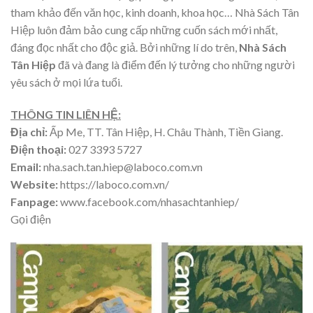
tham khảo đến văn học, kinh doanh, khoa học… Nhà Sách Tân
Hiệp luôn đảm bảo cung cấp những cuốn sách mới nhất,
đáng đọc nhất cho độc giả. Bởi những lí do trên,
Nhà Sách
Tân Hiệp
đã và đang là điểm đến lý tưởng cho những người
yêu sách ở mọi lứa tuổi.
THÔNG TIN LIÊN HỆ:
Địa chỉ:
Ấp Me, TT. Tân Hiệp, H. Châu Thành, Tiền Giang.
Điện thoại:
027 3393 5727
Email:
nha.sach.tan.hiep@laboco.com.vn
Website:
https://laboco.com.vn/
Fanpage:
www.facebook.com/nhasachtanhiep/
Gọi điện