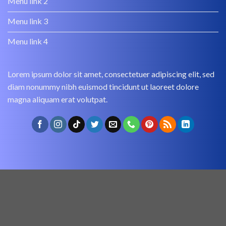
Menu link 2
Menu link 3
Menu link 4
Lorem ipsum dolor sit amet, consectetuer adipiscing elit, sed
diam nonummy nibh euismod tincidunt ut laoreet dolore
magna aliquam erat volutpat.