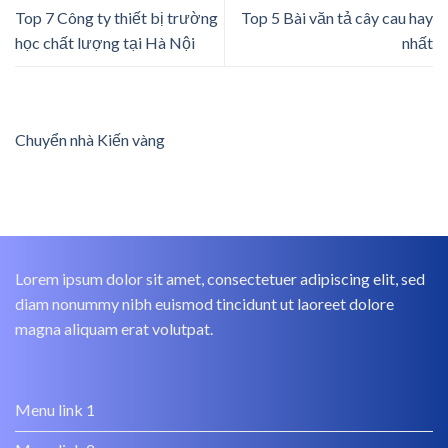
Top 7 Công ty thiết bị trường
Top 5 Bài văn tả cây cau hay
học chất lượng tại Hà Nội
nhất
Chuyển nhà Kiến vàng
Lorem ipsum dolor sit amet, consectetuer adipiscing elit, sed
diam nonummy nibh euismod tincidunt ut laoreet dolore
magna aliquam erat volutpat.
Menu link 1