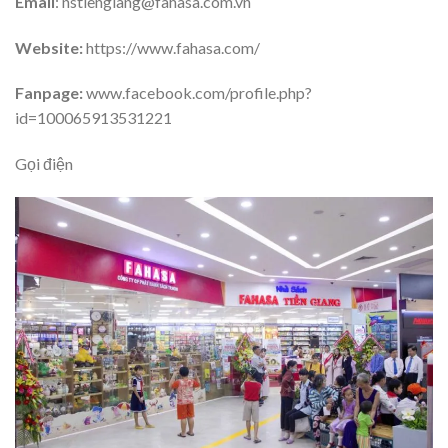
Email
: nstiengiang@fahasa.com.vn
Website:
https://www.fahasa.com/
Fanpage:
www.facebook.com/profile.php?
id=100065913531221
Gọi điện