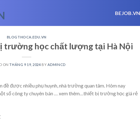
BEJOB.V
BLOGTHOCA.EDU.VN
bị trường học chất lượng tại Hà Nội
D ON
THÁNG 9 19, 2024
BY
ADMINCD
vấn đề được nhiều phụ huynh, nhà trường quan tâm. Hôm nay
một số công ty chuyên bán
… xem thêm…
thiết bị trường học giá rẻ
t