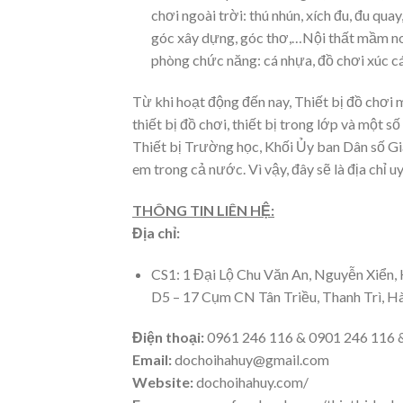
chơi ngoài trời: thú nhún, xích đu, đu qu
góc xây dựng, góc thơ,…Nội thất mầm non
phòng chức năng: cá nhựa, đồ chơi xúc c
Từ khi hoạt động đến nay, Thiết bị đồ chơi 
thiết bị đồ chơi, thiết bị trong lớp và một 
Thiết bị Trường học, Khối Ủy ban Dân số Gia
em trong cả nước. Vì vậy, đây sẽ là địa chỉ 
THÔNG TIN LIÊN HỆ:
Địa chỉ:
CS1: 1 Đại Lộ Chu Văn An, Nguyễn Xiển,
D5 – 17 Cụm CN Tân Triều, Thanh Trì, H
Điện thoại:
0961 246 116 & 0901 246 116 
Email:
dochoihahuy@gmail.com
Website:
dochoihahuy.com/