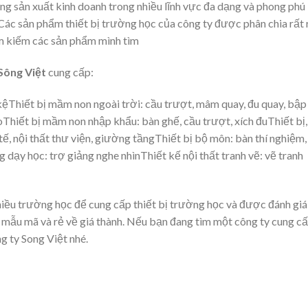
ng sản xuất kinh doanh trong nhiều lĩnh vực đa dạng và phong phú
. Các sản phẩm thiết bị trường học của công ty được phân chia rất 
ìm kiếm các sản phẩm mình tìm
Sông Việt
cung cấp:
kệThiết bị mầm non ngoài trời: cầu trượt, mâm quay, đu quay, bập
leoThiết bị mầm non nhập khẩu: bàn ghế, cầu trượt, xích đuThiết bị,
 tế, nội thất thư viện, giường tầngThiết bị bộ môn: bàn thí nghiệm,
 dạy học: trợ giảng nghe nhìnThiết kế nội thất tranh vẽ: vẽ tranh
hiều trường học để cung cấp thiết bị trường học và được đánh giá
mẫu mã và rẻ về giá thành. Nếu bạn đang tìm một công ty cung c
g ty Song Việt nhé.