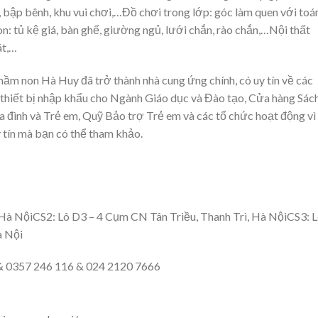
ay, bập bênh, khu vui chơi,…Đồ chơi trong lớp: góc làm quen với toá
: tủ kệ giá, bàn ghế, giường ngủ, lưới chắn, rào chắn,…Nội thất
át,…
mầm non Hà Huy đã trở thành nhà cung ứng chính, có uy tín về các
số thiết bị nhập khẩu cho Ngành Giáo dục và Đào tạo, Cửa hàng Sác
 đình và Trẻ em, Quỹ Bảo trợ Trẻ em và các tổ chức hoạt động vì 
uy tín mà bạn có thể tham khảo.
 Hà NộiCS2: Lô D3 – 4 Cụm CN Tân Triều, Thanh Trì, Hà NộiCS3: 
à Nội
& 0357 246 116 & 024 2120 7666