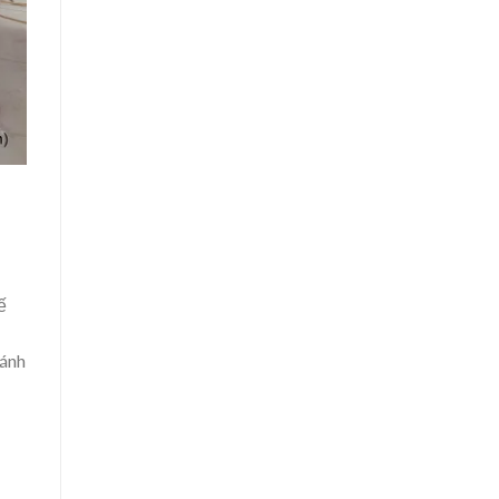
ế
đánh