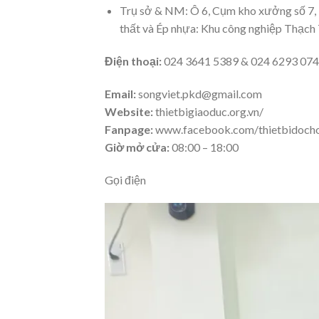
Trụ sở & NM: Ô 6, Cụm kho xưởng số 7,
thất và Ép nhựa: Khu công nghiệp Thạch
Điện thoại:
024 3641 5389 & 024 6293 074
Email:
songviet.pkd@gmail.com
Website:
thietbigiaoduc.org.vn/
Fanpage:
www.facebook.com/thietbidoch
Giờ mở cửa:
08:00 – 18:00
Gọi điện