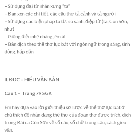
– Sử dụng đại từ nhân xưng “ta”
– Đan xen các chi tiết, các câu thơ tả cảnh và tả người
– Sử dụng các biện pháp tu từ: so sánh, điệp từ (ta, Côn Sơn,
như)
– Giọng điệu nhẹ nhàng, êm ái
– Bản dịch theo thể thơ lục bát với ngôn ngữ trong sáng, sinh
động, hấp dẫn
II. ĐỌC – HIỂU VĂN BẢN
Câu 1 – Trang 79 SGK
Em hãy dựa vào lời giới thiệu sơ lược về thể thơ lục bát ở
chú thích để nhận dạng thể thơ của đoạn thơ được trích, dịch
trong Bài ca Côn Sơn về số câu, số chữ trong câu, cách gieo
vần.