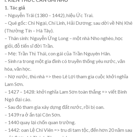
1. Tác giả
– Nguyễn Trãi (1380 – 1442), hiệu Ức Trai.
– Quê gốc: Chi Ngại, Chí Linh, Hải Dương; sau dời về Nhị Khê
(Thường Tín – Hà Tây).
– Thân sinh: Nguyễn Ứng Long – một nhà Nho nghèo, học
giỏi, đỗ tiến sĩ đời Trần.
– Mẹ: Trần Thị Thái, con gái của Trần Nguyên Hãn.
– Sinh ra trong một gia đình có truyền thống yêu nước, văn
hóa, văn học.
– Nợ nước, thù nhà => theo Lê Lợi tham gia cuộc khởi nghĩa
Lam Sơn.
– 1427 – 1428: khởi nghĩa Lam Sơn toàn thắng => viết Bình
Ngô đại cáo.
– Sau đó tham gia xây dựng đất nước, rồi bị oan.
– 1439 ra ở ẩn tại Côn Sơn.
– 1440 quay lại chốn quan trường.
– 1442: oan Lệ Chi Viên => tru di tam tộc, đến hơn 20 năm sau