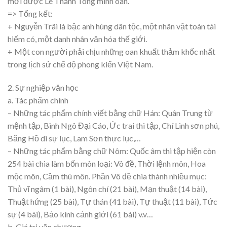
mới được Lê Thánh Tông minh oan.
=> Tổng kết:
+ Nguyễn Trãi là bậc anh hùng dân tộc, một nhân vật toàn tài
hiếm có, một danh nhân văn hóa thế giới.
+ Một con người phải chịu những oan khuất thảm khốc nhất
trong lịch sử chế dộ phong kiến Việt Nam.
2. Sự nghiệp văn học
a. Tác phẩm chính
– Những tác phẩm chính viết bằng chữ Hán: Quân Trung từ
mệnh tập, Bình Ngô Đại Cáo, Ức trai thi tập, Chí Linh sơn phú,
Băng Hồ di sự lục, Lam Sơn thực lục,…
– Những tác phẩm bằng chữ Nôm: Quốc âm thi tập hiện còn
254 bài chia làm bốn môn loại: Vô đề, Thời lệnh môn, Hoa
mộc môn, Cầm thú môn. Phần Vô đề chia thành nhiều mục:
Thủ vĩ ngâm (1 bài), Ngôn chí (21 bài), Mạn thuật (14 bài),
Thuật hứng (25 bài), Tự thán (41 bài), Tự thuật (11 bài), Tức
sự (4 bài), Bảo kính cảnh giới (61 bài) v.v…
b. Giá trị văn chương