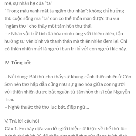
mẻ, sự nhàn hạ của “ta”
“Trong màu xanh mát ta ngâm thơ nhàn”: không chỉ hưởng
thụ cuộc sống mà “ta” còn có thể thỏa mãn được thú vui
“ngâm thơ” cho thấy một tâm hồn thư thái.
=> Nhân vật trữ tình đã hòa mình cùng với thiên nhiên, tận
hưởng sự yên bình và thanh thản mà thiên nhiên đem lại. Chỉ
có thiên nhiên mới là người bạn tri kỉ với con người lúc này.
IV. Tổng kết
– Nội dung: Bài thơ cho thấy sự khung cảnh thiên nhiên ở Côn
Sơn nên thơ hấp dẫn cũng như sự giao hòa giữa con người
với thiên nhiên được bắt nguồn từ tâm hồn thi sĩ của Nguyễn
Trãi.
– Nghệ thuật: thể thơ lục bát, điệp ngữ…
V. Trả lời câu hỏi
Câu 1.
Em hãy dựa vào lời giới thiệu sơ lược về thể thơ lục
bát ở chú thích (*) để nhận dạng thể thơ của đoạn trích dịch