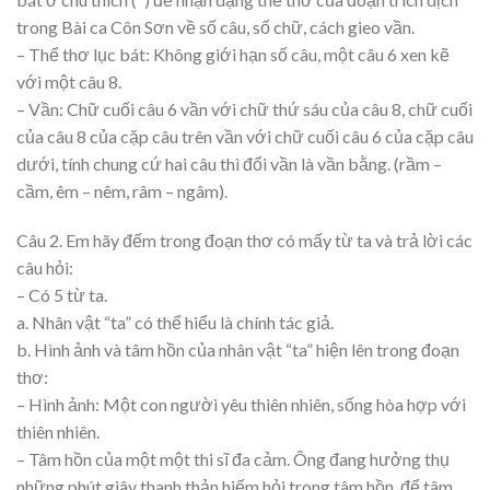
trong Bài ca Côn Sơn về số câu, số chữ, cách gieo vần.
– Thể thơ lục bát: Không giới hạn số câu, một câu 6 xen kẽ
với một câu 8.
– Vần: Chữ cuối câu 6 vần với chữ thứ sáu của câu 8, chữ cuối
của câu 8 của cặp câu trên vần với chữ cuối câu 6 của cặp câu
dưới, tính chung cứ hai câu thì đổi vần là vần bằng. (rầm –
cầm, êm – nêm, râm – ngâm).
Câu 2. Em hãy đếm trong đoạn thơ có mấy từ ta và trả lời các
câu hỏi:
– Có 5 từ ta.
a. Nhân vật “ta” có thể hiểu là chính tác giả.
b. Hình ảnh và tâm hồn của nhân vật “ta” hiện lên trong đoạn
thơ:
– Hình ảnh: Một con người yêu thiên nhiên, sống hòa hợp với
thiên nhiên.
– Tâm hồn của một một thi sĩ đa cảm. Ông đang hưởng thụ
những phút giây thanh thản hiếm hỏi trong tâm hồn, để tâm