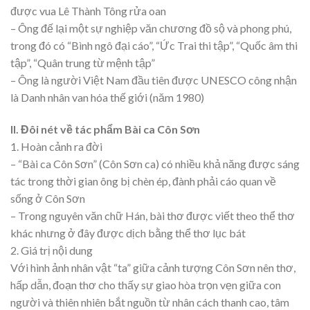
được vua Lê Thành Tông rửa oan
– Ông đế lại một sự nghiệp văn chương đồ sộ và phong phú,
trong đó có “Bình ngô đại cáo”, “Ức Trai thi tập”, “Quốc âm thi
tập”, “Quân trung từ mệnh tập”
– Ông là người Việt Nam đầu tiên được UNESCO công nhận
là Danh nhân van hóa thế giới (năm 1980)
II. Đôi nét về tác phẩm Bài ca Côn Sơn
1. Hoàn cảnh ra đời
– “Bài ca Côn Sơn” (Côn Sơn ca) có nhiều khả năng được sáng
tác trong thời gian ông bị chèn ép, đành phải cáo quan về
sống ở Côn Sơn
– Trong nguyên văn chữ Hán, bài thơ được viết theo thể thơ
khác nhưng ở đây được dịch bằng thể thơ lục bát
2. Giá trị nội dung
Với hình ảnh nhân vật “ta” giữa cảnh tượng Côn Sơn nên thơ,
hấp dẫn, đoạn thơ cho thấy sự giao hòa trọn vẹn giữa con
người và thiên nhiên bắt nguồn từ nhân cách thanh cao, tâm