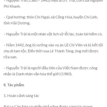
– Nguyễn Trãi (1380 – 1442) hiệu là Ức Trai, con của Nguyễn
Phi Khanh.
– Quê hương: thôn Chi Ngại, xã Cộng Hòa, huyện Chí Linh,
tỉnh Hải Dương.
– Nguyễn Trãi là một nhân vật lịch sử lỗi lạc, toàn tài hiếm có.
– Năm 1442, ông bị vướng vào vụ án Lệ Chi Viên và bị kết tội
chu di tam tộc. Đến thời vua Lê Thánh Tông, ông mới được
rửa oan.
– Nguyễn Trãi là người đầu tiên của Việt Nam được công
nhận là Danh nhân văn hóa thế giới (1980).
II. Tác phẩm
1. Hoàn cảnh sáng tác
Bài ca Côn Sơn có nhiều khả năng được sáng tác trong