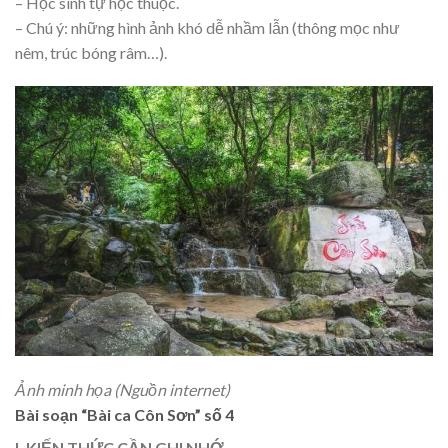
– Học sinh tự học thuộc.
– Chú ý: những hình ảnh khó dễ nhầm lẫn (thông mọc như
nêm, trúc bóng râm…).
Ảnh minh họa (Nguồn internet)
Bài soạn “Bài ca Côn Sơn” số 4
I. KIẾN THỨC CẦN GHI NHỚ