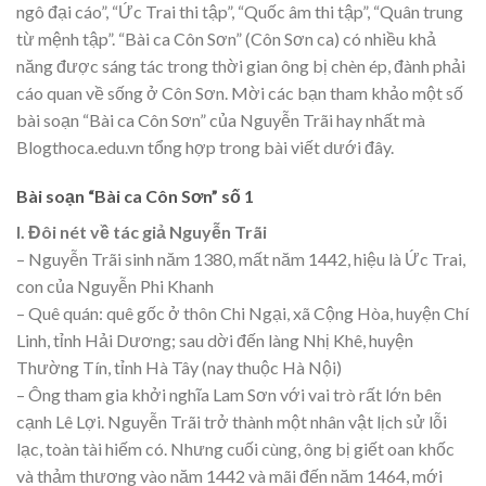
ngô đại cáo”, “Ức Trai thi tập”, “Quốc âm thi tập”, “Quân trung
từ mệnh tập”. “Bài ca Côn Sơn” (Côn Sơn ca) có nhiều khả
năng được sáng tác trong thời gian ông bị chèn ép, đành phải
cáo quan về sống ở Côn Sơn. Mời các bạn tham khảo một số
bài soạn “Bài ca Côn Sơn” của Nguyễn Trãi hay nhất mà
Blogthoca.edu.vn tổng hợp trong bài viết dưới đây.
Bài soạn “Bài ca Côn Sơn” số 1
I. Đôi nét về tác giả Nguyễn Trãi
– Nguyễn Trãi sinh năm 1380, mất năm 1442, hiệu là Ức Trai,
con của Nguyễn Phi Khanh
– Quê quán: quê gốc ở thôn Chi Ngại, xã Cộng Hòa, huyện Chí
Linh, tỉnh Hải Dương; sau dời đến làng Nhị Khê, huyện
Thường Tín, tỉnh Hà Tây (nay thuộc Hà Nội)
– Ông tham gia khởi nghĩa Lam Sơn với vai trò rất lớn bên
cạnh Lê Lợi. Nguyễn Trãi trở thành một nhân vật lịch sử lỗi
lạc, toàn tài hiếm có. Nhưng cuối cùng, ông bị giết oan khốc
và thảm thương vào năm 1442 và mãi đến năm 1464, mới