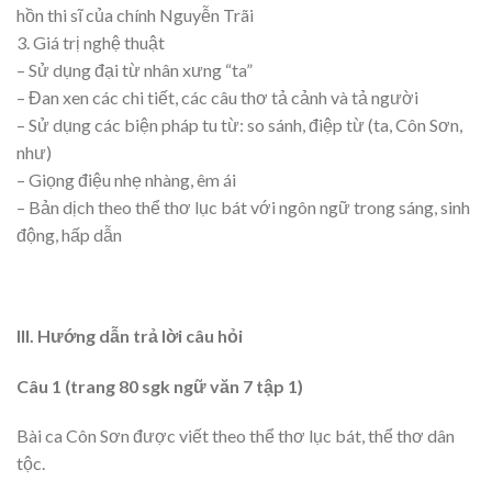
hồn thi sĩ của chính Nguyễn Trãi
3. Giá trị nghệ thuật
– Sử dụng đại từ nhân xưng “ta”
– Đan xen các chi tiết, các câu thơ tả cảnh và tả người
– Sử dụng các biện pháp tu từ: so sánh, điệp từ (ta, Côn Sơn,
như)
– Giọng điệu nhẹ nhàng, êm ái
– Bản dịch theo thể thơ lục bát với ngôn ngữ trong sáng, sinh
động, hấp dẫn
III. Hướng dẫn trả lời câu hỏi
Câu 1 (trang 80 sgk ngữ văn 7 tập 1)
Bài ca Côn Sơn được viết theo thể thơ lục bát, thể thơ dân
tộc.