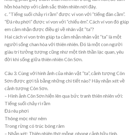
hồn hòa hợp với cảnh sắc thiên nhiên nơi đây.
c. “Tiếng suối chảy rì rầm” được ví von với “tiếng đàn cầm”.
“Đá rêu phơi” được ví von với “chiếu êm”. Cách ví von đó giúp
em cảm nhận được điều gì về nhân vật “ta”?
Hai cách ví von trên giúp ta cảm nhận nhân vật “ta” là một
người sống chan hòa với thiên nhiên. Đó là một con người
giàu trí tưởng tượng cũng như một tinh thần lạc quan, yêu
đời khi sống giữa thiên nhiên Côn Sơn.
Câu 3. Cùng với hình ảnh của nhân vật “ta”, cảnh tượng Côn
Sơn được gợi tả bằng những chi tiết nào? Hãy nhận xét về
cảnh tượng Côn Sơn.
– Hình ảnh Côn Sơn hiện lên qua bức tranh thiên nhiên với:
Tiếng suối chảy rì rầm
Đá rêu phơi
Thông mọc như nêm
Trong rừng có trúc bóng râm
– Nhận xét: Thiên nhiên thơ mộng, phong cảnh hữu tình.