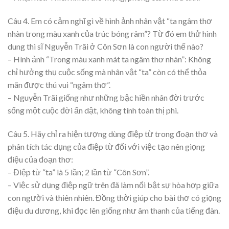
Câu 4. Em có cảm nghĩ gì về hình ảnh nhân vật “ta ngâm thơ
nhàn trong màu xanh của trúc bóng râm”? Từ đó em thử hình
dung thi sĩ Nguyễn Trãi ở Côn Sơn là con người thế nào?
– Hình ảnh “Trong màu xanh mát ta ngâm thơ nhàn”: Không
chỉ hưởng thụ cuộc sống mà nhân vật “ta” còn có thể thỏa
mãn được thú vui “ngâm thơ”.
– Nguyễn Trãi giống như những bậc hiền nhân đời trước
sống một cuộc đời ẩn dật, không tính toàn thị phi.
Câu 5. Hãy chỉ ra hiện tượng dùng điệp từ trong đoạn thơ và
phân tích tác dụng của điệp từ đối với việc tạo nên giọng
điệu của đoạn thơ:
– Điệp từ “ta” là 5 lần; 2 lần từ “Côn Sơn”.
– Việc sử dụng điệp ngữ trên đã làm nổi bật sự hòa hợp giữa
con người và thiên nhiên. Đồng thời giúp cho bài thơ có giọng
điệu du dương, khi đọc lên giống như âm thanh của tiếng đàn.