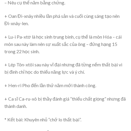
– Nêu cụ thể năm bằng chứng.
+ Oan Đi-xnây nhiều lần phá sản và cuối cùng sáng tạo nên
Đi-xnây-len.
+ Lu-i Pa-xtơ là học sinh trung bình, cụ thể là môn Hóa – cái
môn sau này làm nên sự xuất sắc của ông – đứng hạng 15
trong 22 học sinh.
+ Lép Tôn-xtôi sau này vĩ đại nhưng đã từng nếm thất bại vì
bị đình chỉ học do thiếu năng lực và ý chí.
+ Hen-ri Pho đến lần thứ năm mới thành công.
+ Ca sĩ Ca-ru-xô bị thầy đánh giá “thiếu chất giọng” nhưng đã
thành danh.
* Kết bài: Khuyên nhủ “chớ lo thất bại”.