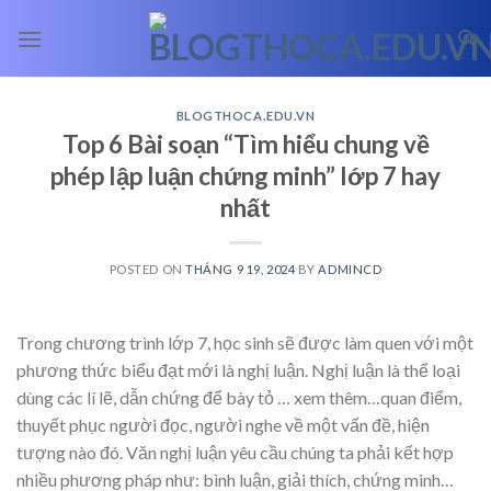
Skip
to
content
BLOGTHOCA.EDU.VN
Top 6 Bài soạn “Tìm hiểu chung về
phép lập luận chứng minh” lớp 7 hay
nhất
POSTED ON
THÁNG 9 19, 2024
BY
ADMINCD
Trong chương trình lớp 7, học sinh sẽ được làm quen với một
phương thức biểu đạt mới là nghị luận. Nghị luận là thể loại
dùng các lí lẽ, dẫn chứng để bày tỏ
… xem thêm…
quan điểm,
thuyết phục người đọc, người nghe về một vấn đề, hiện
tượng nào đó. Văn nghị luận yêu cầu chúng ta phải kết hợp
nhiều phương pháp như: bình luận, giải thích, chứng minh…