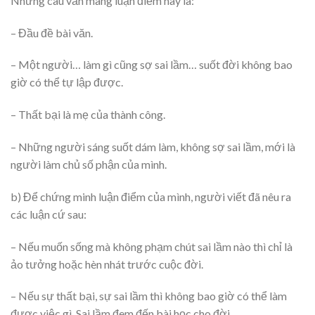
Những câu văn mang luận điểm này là:
– Đầu đề bài văn.
– Một người… làm gì cũng sợ sai lầm… suốt đời không bao
giờ có thể tự lập được.
– Thất bại là mẹ của thành công.
– Những người sáng suốt dám làm, không sợ sai lầm, mới là
người làm chủ số phận của mình.
b) Để chứng minh luận điểm của mình, người viết đã nêu ra
các luận cứ sau:
– Nếu muốn sống mà không phạm chút sai lầm nào thì chỉ là
ảo tưởng hoặc hèn nhát trước cuộc đời.
– Nếu sự thất bại, sự sai lầm thì không bao giờ có thể làm
được việc gì. Sai lầm đem đến bài học cho đời.