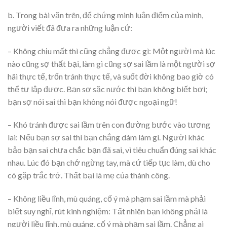
b. Trong bài văn trên, để chứng minh luận điểm của mình,
người viết đã đưa ra những luận cứ:
– Không chịu mất thì cũng chẳng được gì: Một người mà lúc
nào cũng sợ thất bại, làm gì cũng sợ sai lầm là một người sợ
hãi thực tế, trốn tránh thực tế, và suốt đời không bao giờ có
thể tự lập được. Bạn sợ sặc nước thì bạn không biết bơi;
bạn sợ nói sai thì bạn không nói được ngoại ngữ!
– Khó tránh được sai lầm trên con đường bước vào tương
lai: Nếu bạn sợ sai thì bạn chẳng dám làm gì. Người khác
bảo bạn sai chưa chắc bạn đã sai, vì tiêu chuẩn đúng sai khác
nhau. Lúc đó bạn chớ ngừng tay, mà cứ tiếp tục làm, dù cho
có gặp trắc trở. Thất bại là mẹ của thành công.
– Không liều lĩnh, mù quáng, cố ý mà phạm sai lầm mà phải
biết suy nghĩ, rút kinh nghiệm: Tất nhiên bạn không phải là
người liều lĩnh, mù quáng, cố ý mà phạm sai lầm. Chẳng ai