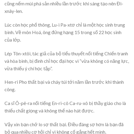
cũng nếm mùi phá sản nhiều lần trước khi sáng tạo nên Đi-
xnây-len.
Lúc còn học phổ thông, Lu-i Pa-xtơ chỉ là một học sinh trung
bình. Về môn Hoá, ông đứng hạng 15 trong số 22 học sinh
của lớp.
Lép Tôn-xtôi, tác giả của bộ tiểu thuyết nổi tiếng Chiến tranh
và hòa bình, bị đình chỉ học đại học vì “vừa không có năng lực,
vừa thiếu ý chí học tập”.
Hen-ri Pho thất bại và cháy túi tới năm lần trước khi thành
công.
Ca sĩ Ô-pê-ra nổi tiếng En-ri-cô Ca-ru-xô bị thầy giáo cho là
thiếu chất giọng và không thể nào hát được.
Vậy xin bạn chớ lo sợ thất bại. Điều đáng sợ hơn là bạn đã
bỏ qua nhiều cơ hội chỉ vì không cố gắng hết mình.