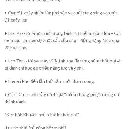
+ Oan Đi-xnây nhiều lần phá sản và cuối cùng sáng tạo nên
Đi-xnây-len.
+ Lu-i Pa-xtơ là học sinh trung bình, cụ thể là môn Hóa – Cái
môn sau làm nên sự xuất sắc của ông – đứng hạng 15 trong
22 học sinh.
+ Lép Tôn-xtôi sau này vĩ đại nhưng đà từng nếm thất bại vì
bị đình chỉ học do thiếu năng lực và ý chí.
+ Hen-ri Pho đến lần thứ năm mới thành công.
+ Ca sĩ Ca-ru-xô thầy đánh giá “thiếu chất giọng” nhưng đã
thành danh.
*Kết bài: Khuyên nhủ “chớ lo thất bại”.
(Lưu ý: phải “cố gắng hết mình”).