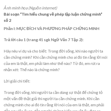
Ảnh minh họa (Nguồn internet)
Bài soạn “Tìm hiểu chung về phép lập luận chứng minh”
số 2
Phần I: MỤC ĐÍCH VÀ PHƯƠNG PHÁP CHỨNG MINH
Trả lời câu 1 (trang 41 sgk Ngữ Văn 7 Tập 2):
Hãy nêu ví dụ và cho biết: Trong đời sống, khi nào người ta
cần chứng minh? Khi cần chứng minh cho ai đó tin rằng lời nói
của em là thật, em phải làm như thế nào? Từ đó, em rút ra
nhận xét: Thế nào là chứng minh?
Lời giải chi tiết:
Trong đời sống, khi người ta cần dùng sự thật để chứng tỏ
một vấn đề thật giả thì người ta cần chứng minh. Khi cần
chứng minh cho ai đó tin rằng lời nói của em là thật, em phải
dẫn sự việc ấy ra, dẫn người chứng kiến sự vật ấy, đưa ra