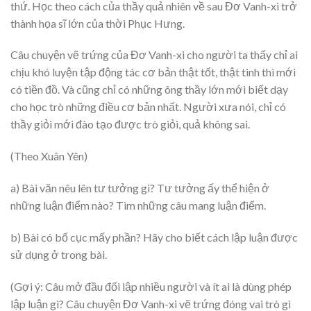
thứ. Học theo cách của thầy quả nhiên về sau Đơ Vanh-xi trở
thành họa sĩ lớn của thời Phục Hưng.
Câu chuyện vẽ trứng của Đơ Vanh-xi cho người ta thấy chỉ ai
chịu khó luyện tập động tác cơ bản thật tốt, thật tinh thì mới
có tiền đồ. Và cũng chỉ có những ông thầy lớn mới biết dạy
cho học trò những điều cơ bản nhất. Người xưa nói, chỉ có
thầy giỏi mới đào tạo được trò giỏi, quả không sai.
(Theo Xuân Yên)
a) Bài văn nêu lên tư tưởng gì? Tư tưởng ấy thể hiện ở
những luận điểm nào? Tìm những câu mang luận điểm.
b) Bài có bố cục mấy phần? Hãy cho biết cách lập luận được
sử dụng ở trong bài.
(Gợi ý: Câu mở đầu đối lập nhiều người và ít ai là dùng phép
lập luận gì? Câu chuyện Đơ Vanh-xi vẽ trứng đóng vai trò gì