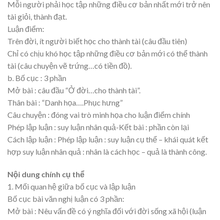
Mỗi người phải học tập những điều cơ bản nhất mới trở nên
tài giỏi, thành đạt.
Luận điểm:
Trên đời, ít người biết học cho thành tài (câu đầu tiên)
Chỉ có chịu khó học tập những điều cơ bản mới có thể thành
tài (câu chuyện vẽ trứng…có tiền đồ).
b. Bố cục : 3 phần
Mở bài : câu đầu “Ở đời…cho thành tài”.
Thân bài : “Danh họa….Phục hưng”
Câu chuyện : đóng vai trò minh họa cho luận điểm chính
Phép lập luận : suy luận nhân quả-Kết bài : phần còn lại
Cách lập luận : Phép lập luận : suy luận cụ thể – khái quát kết
hợp suy luận nhân quả : nhân là cách học – quả là thành công.
Nội dung chính cụ thể
1. Mối quan hệ giữa bố cục và lập luận
Bố cục bài văn nghị luận có 3 phần:
Mở bài : Nêu vấn đề có ý nghĩa đối với đời sống xã hội (luận