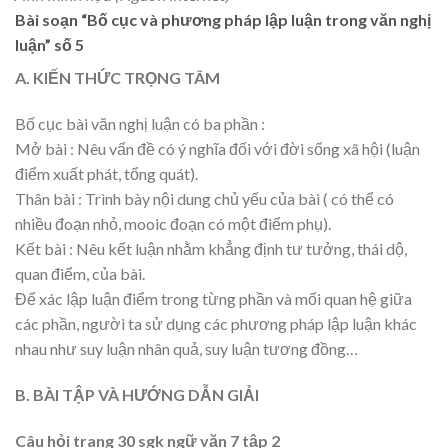
Bài soạn “Bố cục và phương pháp lập luận trong văn nghị
luận” số 5
A. KIẾN THỨC TRỌNG TÂM
Bố cục bài văn nghị luận có ba phần :
Mở bài : Nêu vấn đề có ý nghĩa đối với đời sống xã hội (luận
điểm xuất phát, tổng quát).
Thân bài : Trình bày nội dung chủ yếu của bài ( có thể có
nhiều đoạn nhỏ, mooic đoạn có một điểm phụ).
Kết bài : Nêu kết luận nhằm khẳng định tư tưởng, thái dộ,
quan điểm, của bài.
Để xác lập luận điểm trong từng phần và mối quan hệ giữa
các phần, người ta sử dụng các phương pháp lập luận khác
nhau như suy luận nhân quả, suy luận tương đồng…
B. BÀI TẬP VÀ HƯỚNG DẪN GIẢI
Câu hỏi trang 30 sgk ngữ văn 7 tập 2