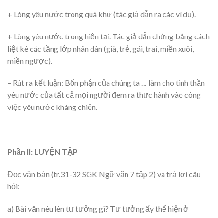
+ Lòng yêu nước trong quá khứ (tác giả dẫn ra các ví dụ).
+ Lòng yêu nước trong hiện tại. Tác giả dẫn chứng bằng cách
liệt kê các tầng lớp nhân dân (già, trẻ, gái, trai, miền xuôi,
miền ngược).
– Rút ra kết luận: Bổn phận của chúng ta … làm cho tinh thần
yêu nước của tất cả mọi người đem ra thực hành vào công
việc yêu nước kháng chiến.
Phần II: LUYỆN TẬP
Đọc văn bản (tr.31-32 SGK Ngữ văn 7 tập 2) và trả lời câu
hỏi:
a) Bài văn nêu lên tư tưởng gì? Tư tưởng ấy thể hiện ở