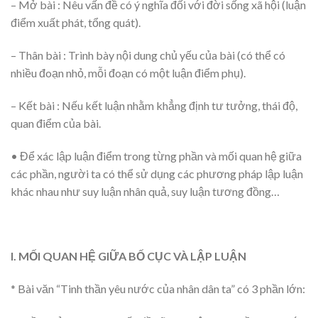
– Mở bài : Nêu vấn đề có ý nghĩa đối với đời sống xã hội (luận
điểm xuất phát, tổng quát).
– Thân bài : Trình bày nội dung chủ yếu của bài (có thể có
nhiều đoạn nhỏ, mỗi đoạn có một luận điểm phụ).
– Kết bài : Nếu kết luận nhằm khẳng định tư tưởng, thái độ,
quan điểm của bài.
• Để xác lập luận điểm trong từng phần và mối quan hệ giữa
các phần, người ta có thể sử dụng các phương pháp lập luận
khác nhau như suy luận nhân quả, suy luận tương đồng…
I. MỐI QUAN HỆ GIỮA BỐ CỤC VÀ LẬP LUẬN
* Bài văn “Tinh thần yêu nước của nhân dân ta” có 3 phần lớn: