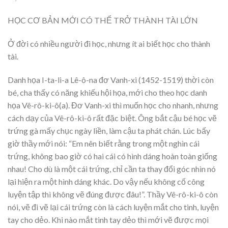
HỌC CƠ BẢN MỚI CÓ THỂ TRỞ THÀNH TÀI LỚN
Ở đời có nhiều người đi học, nhưng ít ai biết học cho thành
tài.
Danh họa I-ta-li-a Lê-ô-na đơ Vanh-xi (1452-1519) thời còn
bé, cha thấy có năng khiếu hội họa, mới cho theo học danh
họa Vê-rô-ki-ô(a). Đơ Vanh-xi thì muốn học cho nhanh, nhưng
cách dạy của Vê-rô-ki-ô rất đặc biệt. Ông bắt cậu bé học vẽ
trứng gà mấy chục ngày liền, làm cậu ta phát chán. Lúc bấy
giờ thầy mới nói: “Em nên biết rằng trong một nghìn cái
trứng, không bao giờ có hai cái có hình dáng hoàn toàn giống
nhau! Cho dù là một cái trứng, chỉ cần ta thay đổi góc nhìn nó
lại hiện ra một hình dáng khác. Do vậy nếu không cố công
luyện tập thì không vẽ đúng được đâu!”. Thầy Vê-rô-ki-ô còn
nói, vẽ đi vẽ lại cái trứng còn là cách luyện mắt cho tinh, luyện
tay cho dẻo. Khi nào mắt tinh tay dẻo thì mới vẽ được mọi