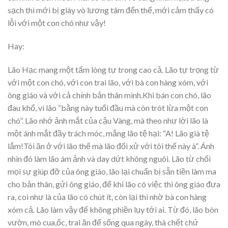
sạch thì mới bị giày vò lương tâm đến thế, mới cảm thấy có
lỗi với một con chó như vậy!
Hay:
Lão Hạc mang một tấm lòng tự trong cao cả. Lão tự trọng từ
với một con chó, với con trai lão, với bà con hàng xóm, với
ông giáo và với cả chính bản thân mình.Khi bán con chó, lão
đau khổ, vì lão “bằng này tuổi đầu mà còn trót lừa một con
chó”. Lão nhớ ảnh mắt của cậu Vàng, mà theo như lời lão là
một ánh mắt đầy trách móc, mắng lão tệ hại: “A! Lão già tệ
lắm!Tôi ăn ở với lão thế mà lão đối xử với tôi thế này à”. Ánh
nhìn đó làm lão ám ảnh và day dứt không nguôi. Lão từ chối
mọi sự giúp đỡ của ông giáo, lão lại chuẩn bị sẵn tiền làm ma
cho bản thân, gửi ông giáo, để khi lão có việc thì ông giáo đưa
ra, coi như là của lão có chút ít, còn lại thì nhờ bà con hàng
xóm cả. Lão làm vậy để không phiền lụy tới ai. Từ đó, lão bòn
vườn, mò cua,ốc, trai ăn để sống qua ngày, thà chết chứ