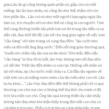
giàu.Lão ăn gì cũng không quên phần nó, gắp cho nó một
miếng; lão ăn bao nhiêu, nó cũng ăn như thế, thậm chí còn
hơn phần lão…Lão coi nó như một người bạn,ngày ngày lão
tâm sự, trò chuyện với nó như thể nó cũng là con người. Tình
thế cùng đường khiến lão phải bán nó thì trong lão diễn ra sự
dằn vặt, đau khổ tột độ. Lão kể cho ông giáo nghe về việc bán
“cậu Vàng” với tâm trạng vô cùng đau đớn: “lão cười như
mếu và đôi mắt ầng ậng nước”. Đến nỗi ông giáo thương quá,
“muốn ôm chầm lấy lão mà òa lên khóc”.Khi nhắc đến việc
“cậu Vàng” bị lừa rồi bị bắt, lão Hạc không nén nổi đau dớn
cứ dội lên “Mặt lão đột nhiên co rúm lại. Những vết nhăn xô
lại với nhau, ép cho nước mắt chảy ra. Cái đầu lão ngoẹo về
một bên và cái miệng móm mém của lão mếu như con nít. Lão
hu hu khóc…”. Lão Hạc đau đớn đến thế không phải chỉ vì quá
thương con chó mà còn vì không thể tha thứ cho mình vì đã
trót lừa một con chó. Ông lão quá lương thiện ấy cảm thấy
lương tâm đau nhói khi nhận thấy trong đôi mắt con chó có
cái nhìn trách móc. Phải có trái tim vô cùng nhân hậu, trong