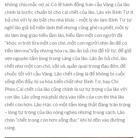
không chịu mắc nợ ai. Có lẽ hành động bán cậu Vàng của lão
chính là bước chuẩn bị cho cái chết của lão. Lão xin Binh Tư ít
bả chó với lý do bắt cho nhà khác – một lý do làm Binh Tư tự
nghĩ lão giả bộ hiền lành thế nhưng cũng ghê ra phết, một lý
do làm ông giáo hiểu lầm lão, hiểu lầm một con người đã
“khóc vì trót lừa một con chó, một con người nhịn ăn để có
tiền làm ma”.Vậy nhưng hóa ra, lão ăn bả chó để tử tự, để giữ
vẹn nguyên tấm lòng trong sáng của lão. Lão ăn bả chó, lão
chết như một con chó, vật vã, quằn quại trong đau đớn, để
chuộc tội với cậu Vàng. Lão chết cũng là để không bị cuộc
sống dồn đẩy, bị sa hóa biến chất như Binh Tư, hay Chí
Phèo.Cái chết của lão cũng chính là sự tự trọng của lão với
con lão. Lão sống mà phải dựa vào tiền của con thì thà lão
chết còn hơn. Lão Hạc có một tấm lòng thật đáng trân trọng
– lòng tự trọng của lão nông nghèo nhưng trong sạch. Lão
chọn “chết trong còn hơn sống đục” khi bị dồn vào đường
cùng.