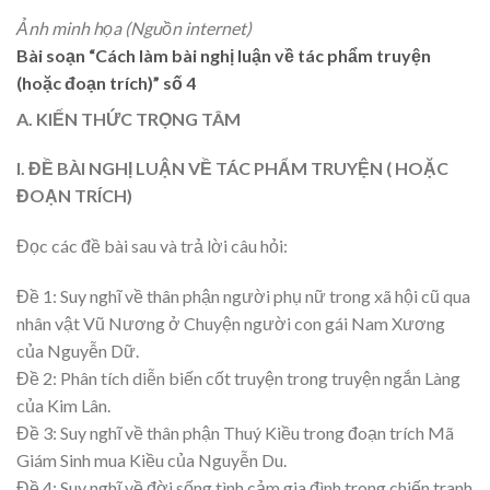
Ảnh minh họa (Nguồn internet)
Bài soạn “Cách làm bài nghị luận về tác phẩm truyện
(hoặc đoạn trích)” số 4
A. KIẾN THỨC TRỌNG TÂM
I. ĐỀ BÀI NGHỊ LUẬN VỀ TÁC PHẨM TRUYỆN ( HOẶC
ĐOẠN TRÍCH)
Đọc các đề bài sau và trả lời câu hỏi:
Đề 1: Suy nghĩ về thân phận người phụ nữ trong xã hội cũ qua
nhân vật Vũ Nương ở Chuyện người con gái Nam Xương
của Nguyễn Dữ.
Đề 2: Phân tích diễn biến cốt truyện trong truyện ngắn Làng
của Kim Lân.
Đề 3: Suy nghĩ về thân phận Thuý Kiều trong đoạn trích Mã
Giám Sinh mua Kiều của Nguyễn Du.
Đề 4: Suy nghĩ về đời sống tình cảm gia đình trong chiến tranh