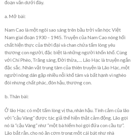
đoạn văn dưới đây.
a. Mở bài:
Nam Cao là một ngôi sao sáng trên bầu trời văn học Việt
Nam giai đoạn 1930 – 1945. Truyện của Nam Cao nóng hổi
chất hiện thực của thời đại và chan chứa tấm lòng yêu
thương con người, đặc biệt là những người khốn khổ. Cùng
với Chí Phèo, Trăng sáng, Đời thừa,…. Lão Hạc là truyện ngắn
đặc sắc. Nhân vật trung tâm của thiên truyện là Lão Hạc, một
người nông dân gặp nhiều nỗi khổ tâm và bất hạnh vì nghèo
đói nhưng chất phác, đôn hậu, thương con.
b. Thân bài:
Ở lão Hạc có một tấm lòng vị tha, nhân hậu. Tình cảm của lão
với “cậu Vàng” được tác giả thể hiện thật cảm động. Lão gọi
nó là “cậu Vàng” như “một bà hiếm hoi gọi đứa con cầu tự”.
Lão bắt rận, cho nó ăn cơm trong một cái bát như nhà