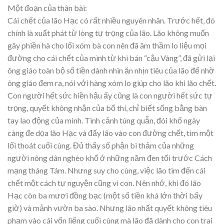
Một đoạn của thân bài:
Cái chết của lão Hạc có rất nhiều nguyên nhân. Trước hết, đó
chính là xuất phát từ lòng tự trọng của lão. Lão không muốn
gây phiền hà cho lối xóm bà con nên đã âm thầm lo liệu mọi
đường cho cái chết của mình từ khi bán “cậu Vàng”, đã gửi lại
ông giáo toàn bộ số tiền dành nhìn ăn nhịn tiêu của lão để nhờ
ông giáo đem ra, nói với hàng xóm lo giúp cho lão khi lão chết.
Con người hết sức hiền hậu ấy cũng là con người hết sức tự
trọng, quyết không nhận của bố thí, chỉ biết sống bằng bàn
tay lao động của mình. Tình cảnh túng quẫn, đói khổ ngày
càng đe dọa lão Hạc và đấy lão vào con đường chết, tìm một
lối thoát cuối cùng. Đủ thấy số phận bi thảm của những
người nông dân nghèo khổ ớ những năm đen tối trước Cách
mạng tháng Tám. Nhưng suy cho cùng, việc lão tìm đến cái
chết một cách tự nguyện cũng vì con. Nên nhớ, khi đó lão
Hạc còn ba mươi đồng bạc (một số tiền khá lớn thời bấy
giờ) và mảnh vườn ba sào. Nhưng lão nhất quyết không tiêu
phạm vào cái vốn liếng cuối cùng mà lão đã dành cho con trai