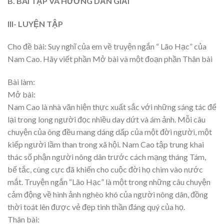
B. BÀI TẬP VÀ HƯỚNG DẪN GIẢI
III- LUYỆN TẬP
Cho đề bài: Suy nghĩ của em về truyện ngắn “ Lão Hạc” của
Nam Cao. Hãy viết phần Mở bài và một đoạn phần Thân bài
Bài làm:
Mở bài:
Nam Cao là nhà văn hiện thực xuất sắc với những sáng tác để
lại trong long người đọc nhiều day dứt và ám ảnh. Mỗi câu
chuyện của ông đều mang dáng dấp của một đời người, một
kiếp người lầm than trong xã hội. Nam Cao tập trung khai
thác số phận người nông dân trước cách mạng tháng Tám,
bế tắc, cùng cực đã khiến cho cuộc đời họ chìm vào nước
mắt. Truyện ngắn “Lão Hạc” là một trong những câu chuyện
cảm động về hình ảnh nghèo khó của người nông dân, đồng
thời toát lên được vẻ đẹp tinh thần đáng quý của họ.
Thân bài: