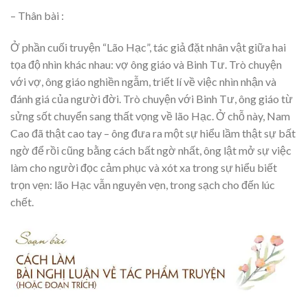
– Thân bài :
Ở phần cuối truyện “Lão Hạc”, tác giả đặt nhân vật giữa hai
tọa độ nhìn khác nhau: vợ ông giáo và Binh Tư. Trò chuyện
với vợ, ông giáo nghiền ngẫm, triết lí về việc nhìn nhận và
đánh giá của người đời. Trò chuyện với Binh Tư, ông giáo từ
sửng sốt chuyển sang thất vọng về lão Hạc. Ở chỗ này, Nam
Cao đã thật cao tay – ông đưa ra một sự hiểu lầm thật sự bất
ngờ để rồi cũng bằng cách bất ngờ nhất, ông lật mở sự việc
làm cho người đọc cảm phục và xót xa trong sự hiểu biết
trọn vẹn: lão Hạc vẫn nguyên vẹn, trong sạch cho đến lúc
chết.