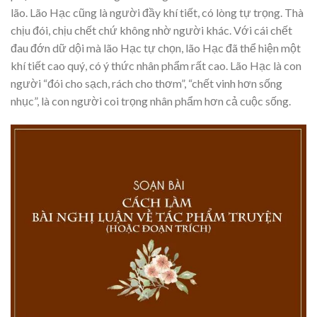
lão. Lão Hạc cũng là người đầy khí tiết, có lòng tự trọng. Thà
chịu đói, chịu chết chứ không nhờ người khác. Với cái chết
đau đớn dữ dội mà lão Hạc tự chọn, lão Hạc đã thể hiện một
khí tiết cao quý, có ý thức nhân phẩm rất cao. Lão Hạc là con
người “đói cho sạch, rách cho thơm”, “chết vinh hơn sống
nhục”, là con người coi trọng nhân phẩm hơn cả cuộc sống.