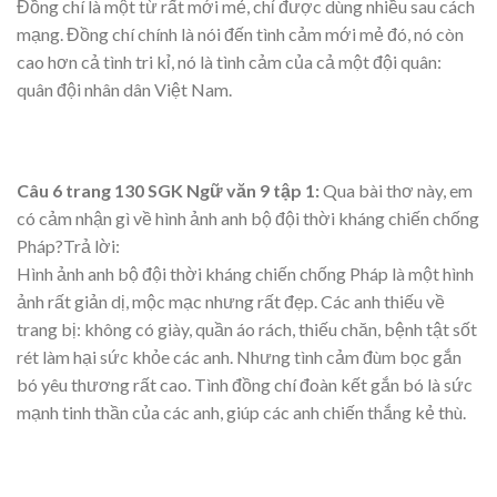
Đồng chí là một từ rất mới mẻ, chỉ được dùng nhiều sau cách
mạng. Đồng chí chính là nói đến tình cảm mới mẻ đó, nó còn
cao hơn cả tình tri kỉ, nó là tình cảm của cả một đội quân:
quân đội nhân dân Việt Nam.
Câu 6 trang 130 SGK Ngữ văn 9 tập 1:
Qua bài thơ này, em
có cảm nhận gì về hình ảnh anh bộ đội thời kháng chiến chống
Pháp?Trả lời:
Hình ảnh anh bộ đội thời kháng chiến chống Pháp là một hình
ảnh rất giản dị, mộc mạc nhưng rất đẹp. Các anh thiếu về
trang bị: không có giày, quần áo rách, thiếu chăn, bệnh tật sốt
rét làm hại sức khỏe các anh. Nhưng tình cảm đùm bọc gắn
bó yêu thương rất cao. Tình đồng chí đoàn kết gắn bó là sức
mạnh tinh thần của các anh, giúp các anh chiến thắng kẻ thù.