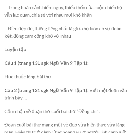
– Trong hoàn cảnh hiểm nguy, thiếu thốn của cuộc chiến họ
vẫn lạc quan, chia sẻ với nhau mọi khó khăn
– Điều đẹp đẽ, thiêng liêng nhất là giữa họ luôn có sự đoàn
kết, đồng cam cộng khổ với nhau
Luyện tập
Câu 1 (trang 131 sgk Ngữ Văn 9 Tập 1):
Học thuộc lòng bài thơ
Câu 2 (trang 131 sgk Ngữ Văn 9 Tập 1):
Viết một đoạn văn
trình bày …
Cảm nhận về đoạn thơ cuối bài thơ “Đồng chí” :
Đoạn cuối bài thơ mang một vẻ đẹp vừa hiện thực vừa lãng
mạn. Hiện thực ở cảnh rừng hoang vu, ở người lính canh giữ