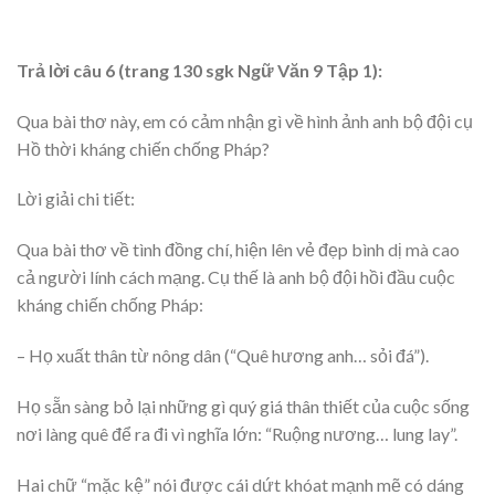
Trả lời câu 6 (trang 130 sgk Ngữ Văn 9 Tập 1):
Qua bài thơ này, em có cảm nhận gì về hình ảnh anh bộ đội cụ
Hồ thời kháng chiến chống Pháp?
Lời giải chi tiết:
Qua bài thơ về tình đồng chí, hiện lên vẻ đẹp bình dị mà cao
cả người lính cách mạng. Cụ thế là anh bộ đội hồi đầu cuộc
kháng chiến chống Pháp:
– Họ xuất thân từ nông dân (“Quê hương anh… sỏi đá”).
Họ sẵn sàng bỏ lại những gì quý giá thân thiết của cuộc sống
nơi làng quê để ra đi vì nghĩa lớn: “Ruộng nương… lung lay”.
Hai chữ “mặc kệ” nói được cái dứt khóat mạnh mẽ có dáng