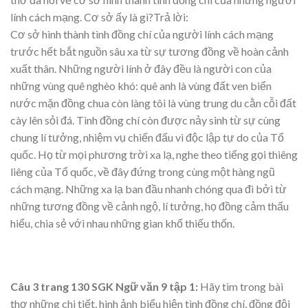
lính cách mạng. Cơ sở ấy là gì?Trả lời:
Cơ sở hình thành tình đồng chí của người lính cách mạng
trước hết bắt nguồn sâu xa từ sự tương đồng về hoàn cảnh
xuất thân. Những người lính ở đây đều là người con của
những vùng quê nghèo khó: quê anh là vùng đất ven biển
nước mặn đồng chua còn làng tôi là vùng trung du cằn cỗi đất
cày lên sỏi đá. Tình đồng chí còn được nảy sinh từ sự cùng
chung lí tưởng, nhiệm vụ chiến đấu vì độc lập tự do của Tổ
quốc. Họ từ mọi phương trời xa lạ, nghe theo tiếng gọi thiêng
liêng của Tổ quốc, về đây đứng trong cùng một hàng ngũ
cách mạng. Những xa lạ ban đầu nhanh chóng qua đi bởi từ
những tương đồng về cảnh ngộ, lí tưởng, họ đồng cảm thấu
hiểu, chia sẻ với nhau những gian khổ thiếu thốn.
Câu 3 trang 130 SGK Ngữ văn 9 tập 1:
Hãy tìm trong bài
thơ những chi tiết, hình ảnh biểu hiện tình đồng chí, đồng đội