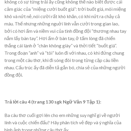
không có sự từng trải ấy cũng không thể nào biết được cái
cảm giác của “miệng cười buốt giá”: trời buốt giá, môi miệng
khô và nứt nẻ, nói cười rất khó khăn, có khi nứt ra chảy cả
máu. Thế nhưng những nguờí lính vẫn cười trong gian lao,
bởi có hơi ấm và niềm vui của tình đồng đội “thương nhau tay
nắm lấy bàn tay”. Hơi ấm ở bàn tay, ở tấm lòng đã chiến
thắng cái lạnh ở “chân không giày” và thời tiết “buốt giá”.
Trong đoạn “anh” và “tôi” luôn đi với nhau, có khi đứng chung
trong một câu thơ, khi đi sóng đôi trong từng cặp câu liền
nhau. Cấu trúc ấy đã diễn tả gắn bó, chia sẻ của những người
đồng đội.
Trả lời câu 4 (trang 130 sgk Ngữ Văn 9 Tập 1):
Ba câu thơ cuối gợi lên cho em những suy nghĩ gì về người
lính và cuộc chiến đấu? Hãy phân tích vẻ đẹp và ý nghĩa của
hình ảnh trong những câu thơ ấy.