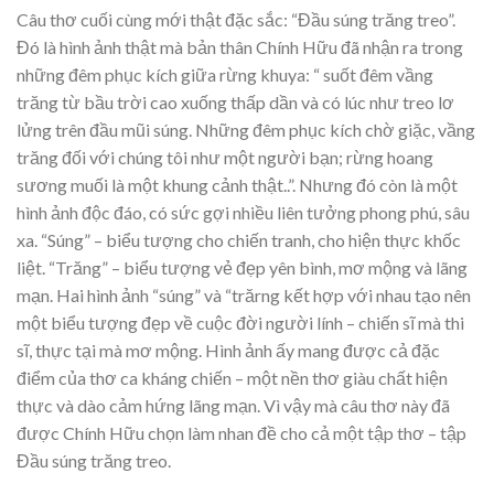
Câu thơ cuối cùng mới thật đặc sắc: “Đầu súng trăng treo”.
Đó là hình ảnh thật mà bản thân Chính Hữu đã nhận ra trong
những đêm phục kích giữa rừng khuya: “ suốt đêm vầng
trăng từ bầu trời cao xuống thấp dần và có lúc như treo lơ
lửng trên đầu mũi súng. Những đêm phục kích chờ giặc, vầng
trăng đối với chúng tôi như một người bạn; rừng hoang
sương muối là một khung cảnh thật..”. Nhưng đó còn là một
hình ảnh độc đáo, có sức gợi nhiều liên tưởng phong phú, sâu
xa. “Súng” – biểu tượng cho chiến tranh, cho hiện thực khốc
liệt. “Trăng” – biểu tượng vẻ đẹp yên bình, mơ mộng và lãng
mạn. Hai hình ảnh “súng” và “trărng kết hợp với nhau tạo nên
một biểu tượng đẹp về cuộc đời người lính – chiến sĩ mà thi
sĩ, thực tại mà mơ mộng. Hình ảnh ấy mang được cả đặc
điểm của thơ ca kháng chiến – một nền thơ giàu chất hiện
thực và dào cảm hứng lãng mạn. Vì vậy mà câu thơ này đã
được Chính Hữu chọn làm nhan đề cho cả một tập thơ – tập
Đầu súng trăng treo.