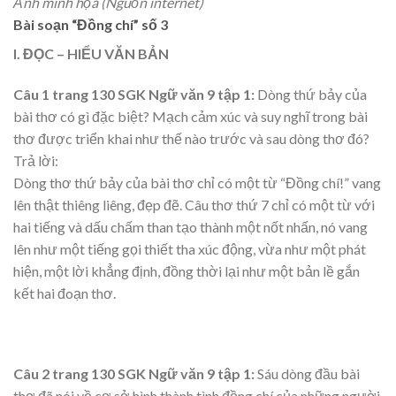
Ảnh minh họa (Nguồn internet)
Bài soạn “Đồng chí” số 3
I. ĐỌC – HIỂU VĂN BẢN
Câu 1 trang 130 SGK Ngữ văn 9 tập 1:
Dòng thứ bảy của
bài thơ có gì đặc biệt? Mạch cảm xúc và suy nghĩ trong bài
thơ được triển khai như thế nào trước và sau dòng thơ đó?
Trả lời:
Dòng thơ thứ bảy của bài thơ chỉ có một từ “Đồng chí!” vang
lên thật thiêng liêng, đẹp đẽ. Câu thơ thứ 7 chỉ có một từ với
hai tiếng và dấu chấm than tạo thành một nốt nhấn, nó vang
lên như một tiếng gọi thiết tha xúc động, vừa như một phát
hiện, một lời khẳng định, đồng thời lại như một bản lề gắn
kết hai đoạn thơ.
Câu 2 trang 130 SGK Ngữ văn 9 tập 1:
Sáu dòng đầu bài
thơ đã nói về cơ sở hình thành tình đồng chí của những người