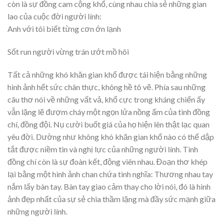
còn là sự đồng cam cộng khổ, cùng nhau chia sẻ những gian
lao của cuộc đời người lính:
Anh với tôi biết từng cơn ớn lạnh
Sốt run người vừng trán ướt mồ hôi
Tất cả những khó khăn gian khổ được tái hiện bằng những
hình ảnh hết sức chân thực, không hề tô vẽ. Phía sau những
câu thơ nói về những vất vả, khổ cực trong kháng chiến ấy
vẫn lặng lẽ đượm cháy một ngọn lửa nồng ấm của tình đồng
chí, đồng đội. Nụ cười buốt giá của họ hiện lên thật lạc quan
yêu đời. Dường như không khó khăn gian khổ nào có thể dập
tắt được niềm tin và nghị lực của những người lính. Tình
đồng chí còn là sự đoàn kết, động viên nhau. Đoạn thơ khép
lại bằng một hình ảnh chan chứa tình nghĩa: Thương nhau tay
nắm lấy bàn tay. Bàn tay giao cảm thay cho lời nói, đó là hình
ảnh đẹp nhất của sự sẻ chia thầm lặng mà đầy sức mạnh giữa
những người lính.