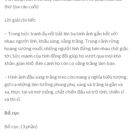
thơ (ba câu cuối)
Lời giải chi tiết:
– Trong bức tranh ấy nổi bật lên ba hình ảnh gắn kết với
nhau: người lính, khẩu súng, vầng trăng. Trong cảnh rừng
hoang sương muối, những người lính đứng bên nhau chờ giặc
tới. Sức mạnh của tình đồng đội giúp họ vượt qua mọi khó
khăn, gian khổ. Bên cạnh họ còn có vầng trăng làm bạn.
– Hình ảnh đầu súng trăng treo còn mang ý nghĩa biểu tượng,
gợi ra những liên tưởng phong phú, súng và trăng là gần và
xa, thực tại và mơ mộng, chất chiến đấu và trữ tình, chiến sĩ
và thi sĩ.
Bố cục
Bố cục: (3 phần)