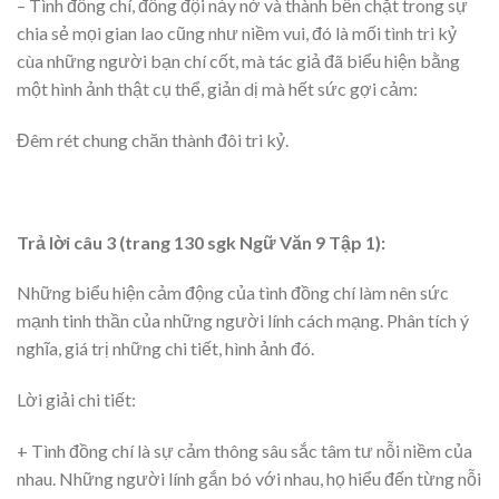
– Tình đồng chí, đồng đội nảy nở và thành bền chặt trong sự
chia sẻ mọi gian lao cũng như niềm vui, đó là mối tình tri kỷ
cùa những người bạn chí cốt, mà tác giả đã biểu hiện bằng
một hình ảnh thật cụ thể, giản dị mà hết sức gợi cảm:
Đêm rét chung chăn thành đôi tri kỷ.
Trả lời câu 3 (trang 130 sgk Ngữ Văn 9 Tập 1):
Những biểu hiện cảm động của tình đồng chí làm nên sức
mạnh tinh thần của những người lính cách mạng. Phân tích ý
nghĩa, giá trị những chi tiết, hình ảnh đó.
Lời giải chi tiết:
+ Tình đồng chí là sự cảm thông sâu sắc tâm tư nỗi niềm của
nhau. Những người lính gắn bó với nhau, họ hiểu đến từng nỗi