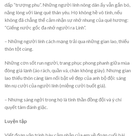
dấp “trượng phu”. Những người lính nông dân ấy vẫn gắn bó,
nặng lòng với làng quê thân yêu. Họ không hề vô tình, nếu
không đã chẳng thể cảm nhận sự nhớ nhung của quê hương:
“Giếng nước gốc đa nhớ người ra Lính”.
– Những người lính cách mạng trải qua những gian lao, thiếu
thôn tột cùng.
Những cơn sốt run người, trang phục phong phanh giữa mùa
đông giá lạnh (áo rách, quần vá, chân không giày). Nhưng gian
lao thiếu thôn càng làm nổi bật vẻ đẹp của anh bộ đội: sáng
lên nụ cười của người lính (miệng cười buốt giá).
– Nhưng sáng ngời trong họ là tinh thần đồng đội và ý chí
quyết tâm đánh giặc.
Luyện tập
Viết đoạn văn trình bày cảm nhận của em về đoạn cuối bài