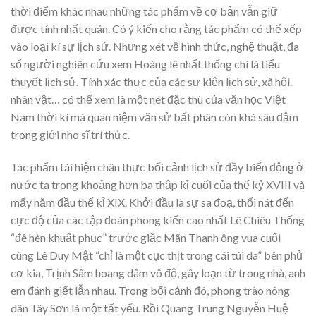
thời điểm khác nhau những tác phẩm về cơ bản vẫn giữ
được tính nhất quán. Có ý kiến cho rằng tác phẩm có thể xếp
vào loại kí sự lịch sử. Nhưng xét về hình thức, nghệ thuật, đa
số người nghiên cứu xem Hoàng lê nhất thống chí là tiểu
thuyết lịch sử. Tính xác thực của các sự kiện lịch sử, xã hội.
nhân vật… có thể xem là một nét đặc thù của văn học Việt
Nam thời kì mà quan niệm văn sử bất phân còn khá sâu đậm
trong giới nho sĩ trí thức.
Tác phẩm tái hiện chân thực bối cảnh lịch sử đầy biến động ở
nước ta trong khoảng hơn ba thập kỉ cuối của thế kỷ XVIII và
mấy năm đầu thế kỉ XIX. Khởi đầu là sự sa đoạ, thối nát đến
cực độ của các tập đoàn phong kiến cao nhất Lê Chiêu Thống
“đê hèn khuất phục” trước giặc Mãn Thanh ông vua cuối
cùng Lê Duy Mật “chỉ là một cục thịt trong cái túi da” bên phủ
cơ kia, Trịnh Sâm hoang dâm vô độ, gây loạn từ trong nhà, anh
em đánh giết lẫn nhau. Trong bối cảnh đó, phong trào nông
dân Tây Sơn là một tất yếu. Rồi Quang Trung Nguyễn Huệ