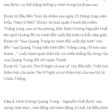
này được cụ thể bằng những ý chính trong ba đoạn sau:
Đoạn từ đầu đến “hôm ấy nhằm vào ngày 25 tháng chạp năm
Mậu Thân (1788).”: Được tin báo quân Thanh đã chiếm
Thăng Long, vua Lê thụ phong, Bắc Bình Vương Nguyễn Huệ
lên ngôi Hoàng đế, tự mình đốc suất đại binh ra Bắc dẹp giặc.
Đoạn từ “Vua Quang Trung tự mình đốc suất đại binh” cho
đến “vua Quang Trung tiến binh đến Thăng Long, rồi kéo vào
thành…”: cuộc hành quân thần tốc và chiến thắng lẫy lừng của
vua Quang Trung đối với quân Thanh.
Đoạn từ “Lại nói, Tôn Sĩ Nghị và vua Lê” cho đến hết: Thất bại
thảm hại của quân Tôn Sĩ Nghị và sự thảm hại của vua tôi Lê
Chiêu Thống.
Câu 2.
Hình tượng Quang Trung – Nguyễn Huệ được xây
dựng chân thực, sinh động với hành động, trí tuệ, tài điều binh