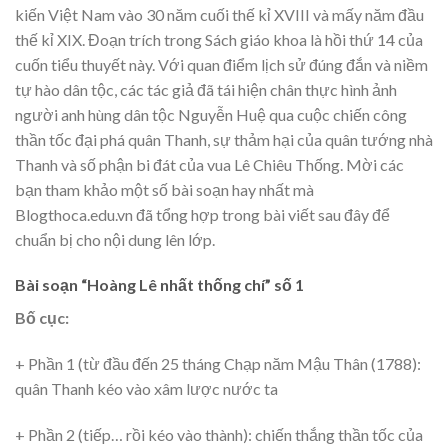
kiến Việt Nam vào 30 năm cuối thế kỉ XVIII và mấy năm đầu
thế kỉ XIX. Đoạn trích trong Sách giáo khoa là hồi thứ 14 của
cuốn tiểu thuyết này. Với quan điểm lịch sử đúng đắn và niềm
tự hào dân tộc, các tác giả đã tái hiện chân thực hình ảnh
người anh hùng dân tộc Nguyễn Huệ qua cuộc chiến công
thần tốc đại phá quân Thanh, sự thảm hại của quân tướng nhà
Thanh và số phận bi đát của vua Lê Chiêu Thống. Mời các
bạn tham khảo một số bài soạn hay nhất mà
Blogthoca.edu.vn đã tổng hợp trong bài viết sau đây để
chuẩn bị cho nội dung lên lớp.
Bài soạn “Hoàng Lê nhất thống chí” số 1
Bố cục:
+ Phần 1 (từ đầu đến 25 tháng Chạp năm Mậu Thân (1788):
quân Thanh kéo vào xâm lược nước ta
+ Phần 2 (tiếp… rồi kéo vào thành): chiến thắng thần tốc của