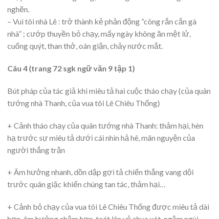
nghẽn.
– Vui tôi nhà Lê : trở thành kẻ phản động “cõng rắn cắn gà
nhà” ; cướp thuyền bỏ chạy, mấy ngày không ăn mệt lử,
cuống quýt, than thở, oán giận, chảy nước mắt.
Câu 4 (trang 72 sgk ngữ văn 9 tập 1)
Bút pháp của tác giả khi miêu tả hai cuộc tháo chạy (của quân
tướng nhà Thanh, của vua tôi Lê Chiêu Thống)
+ Cảnh tháo chạy của quân tướng nhà Thanh: thảm hại, hèn
hạ trước sự miêu tả dưới cái nhìn hả hê, mãn nguyện của
người thắng trận
+ Âm hưởng nhanh, dồn dập gợi tả chiến thắng vang dội
trước quân giặc khiến chúng tan tác, thảm hại…
+ Cảnh bỏ chạy của vua tôi Lê Chiêu Thống được miêu tả dài
hơn, âm hưởng chậm hơn, toát lên vẻ chua xót, ngậm ngùi