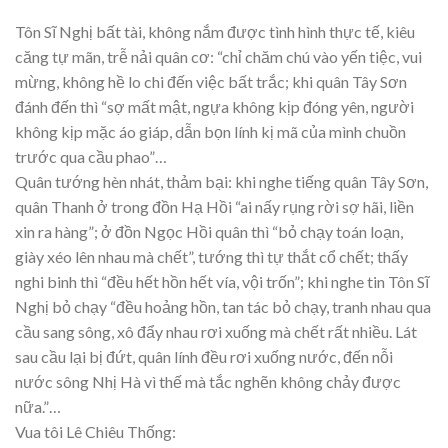
Tôn Sĩ Nghị bất tài, không nắm được tình hình thực tế, kiêu
căng tự mãn, trễ nải quân cơ: “chỉ chăm chú vào yến tiệc, vui
mừng, không hề lo chi đến việc bất trắc; khi quân Tây Sơn
đánh đến thì “sợ mất mật, ngựa không kịp đóng yên, người
không kịp mặc áo giáp, dẫn bọn lính kị mã của mình chuồn
trước qua cầu phao”…
Quân tướng hèn nhát, thảm bại: khi nghe tiếng quân Tây Sơn,
quân Thanh ở trong đồn Hạ Hồi “ai nấy rụng rời sợ hãi, liền
xin ra hàng”; ở đồn Ngọc Hồi quân thì “bỏ chạy toán loạn,
giày xéo lên nhau mà chết”, tướng thì tự thắt cổ chết; thấy
nghi binh thì “đều hết hồn hết vía, vội trốn”; khi nghe tin Tôn Sĩ
Nghị bỏ chạy “đều hoảng hồn, tan tác bỏ chạy, tranh nhau qua
cầu sang sông, xô đẩy nhau rơi xuống mà chết rất nhiều. Lát
sau cầu lại bị đứt, quân lính đều rơi xuống nước, đến nỗi
nước sông Nhị Hà vì thế mà tắc nghẽn không chảy được
nữa.”…
Vua tôi Lê Chiêu Thống: