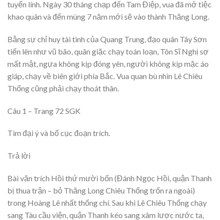
tuyển lính. Ngày 30 tháng chạp đến Tam Điệp, vua đã mở tiệc
khao quân và đến mùng 7 năm mới sẽ vào thành Thăng Long.
Bằng sự chỉ huy tài tình của Quang Trung, đạo quân Tây Sơn
tiến lên như vũ bão, quân giặc chạy toán loạn, Tôn Sĩ Nghị sợ
mất mật, ngựa không kịp đóng yên, người không kịp mặc áo
giáp, chạy về biên giới phía Bắc. Vua quan bù nhìn Lê Chiêu
Thống cũng phải chạy thoát thân.
Câu 1 – Trang 72 SGK
Tìm đại ý và bố cục đoạn trích.
Trả lời
Bài văn trích Hồi thứ mười bốn (Đánh Ngọc Hồi, quận Thanh
bị thua trận – bỏ Thăng Long Chiêu Thống trốn ra ngoài)
trong Hoàng Lê nhất thống chí. Sau khi Lê Chiêu Thống chạy
sang Tàu cầu viện, quận Thanh kéo sang xâm lược nước ta,