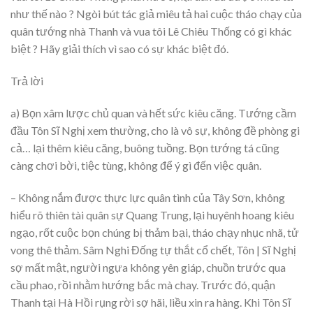
như thế nào ? Ngòi bút tác giả miêu tả hai cuộc tháo chạy của
quân tướng nhà Thanh và vua tôi Lê Chiêu Thống có gì khác
biệt ? Hãy giải thích vì sao có sự khác biệt đó.
Trả lời
a) Bọn xâm lược chủ quan và hết sức kiêu căng. Tướng cầm
đầu Tôn Sĩ Nghị xem thường, cho là vô sự, không đề phòng gi
cả… lại thêm kiêu căng, buông tuồng. Bọn tướng tá cũng
càng chơi bời, tiệc tùng, không để ý gì đến việc quân.
– Không nắm được thực lực quân tình của Tây Sơn, không
hiểu rõ thiên tài quân sự Quang Trung, lại huyênh hoang kiêu
ngạo, rốt cuộc bọn chúng bị thảm bại, tháo chạy nhục nhã, tử
vong thê thảm. Sâm Nghi Đống tự thắt cổ chết, Tôn | Sĩ Nghị
sợ mất mật, người ngựa không yên giáp, chuồn trước qua
cầu phao, rồi nhằm hướng bắc mà chay. Trước đó, quận
Thanh tại Hà Hồi rụng rời sợ hãi, liều xin ra hàng. Khi Tôn Sĩ