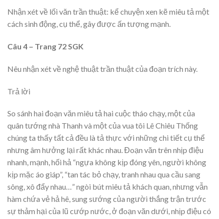
Nhận xét về lối văn trần thuật: kể chuyện xen kẽ miêu tả một
cách sinh động, cụ thể, gây được ấn tượng mạnh.
Câu 4 – Trang 72 SGK
Nêu nhận xét về nghệ thuật trần thuật của đoạn trích này.
Trả lời
So sánh hai đoạn văn miêu tả hai cuộc tháo chạy, một của
quân tướng nhà Thanh và một của vua tôi Lê Chiêu Thống
chúng ta thấy tất cả đều là tả thực với những chi tiết cụ thể
nhưng âm hưởng lại rất khác nhau. Đoạn văn trên nhịp điệu
nhanh, mạnh, hối hả “ngựa không kịp đóng yên, người không
kịp mặc áo giáp”, “tan tác bỏ chạy, tranh nhau qua cầu sang
sông, xô đẩy nhau…” ngòi bút miêu tả khách quan, nhưng vẫn
hàm chứa vẻ hả hê, sung sướng của người thắng trận trước
sự thảm hại của lũ cướp nước, ở đoạn văn dưới, nhịp điệu có