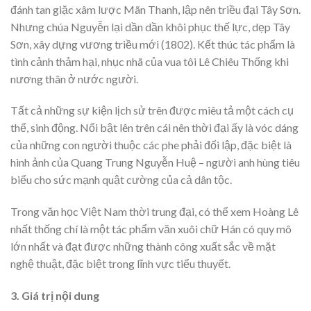
đánh tan giặc xâm lược Mãn Thanh, lập nên triều đại Tây Sơn.
Nhưng chúa Nguyễn lại dần dần khôi phục thế lực, dẹp Tây
Sơn, xây dựng vương triều mới (1802). Kết thúc tác phẩm là
tình cảnh thảm hại, nhục nhã của vua tôi Lê Chiêu Thống khi
nương thân ở nước người.
Tất cả những sự kiện lịch sử trên được miêu tả một cách cụ
thể, sinh động. Nổi bật lên trên cái nên thời đại ấy là vóc dáng
của những con người thuộc các phe phải đối lập, đặc biệt là
hình ảnh của Quang Trung Nguyễn Huệ – người anh hùng tiêu
biểu cho sức mạnh quật cường của cả dân tộc.
Trong văn học Việt Nam thời trung đại, có thể xem Hoàng Lê
nhất thống chí là một tác phẩm văn xuôi chữ Hán có quy mô
lớn nhất và đạt được những thành công xuất sắc về mặt
nghệ thuật, đặc biệt trong lĩnh vực tiểu thuyết.
3. Giá trị nội dung