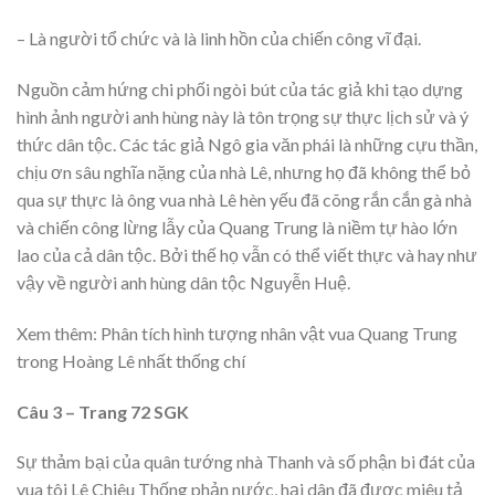
– Là người tổ chức và là linh hồn của chiến công vĩ đại.
Nguồn cảm hứng chi phối ngòi bút của tác giả khi tạo dựng
hình ảnh người anh hùng này là tôn trọng sự thực lịch sử và ý
thức dân tộc. Các tác giả Ngô gia văn phái là những cựu thần,
chịu ơn sâu nghĩa nặng của nhà Lê, nhưng họ đã không thể bỏ
qua sự thực là ông vua nhà Lê hèn yếu đã cõng rắn cắn gà nhà
và chiến công lừng lẫy của Quang Trung là niềm tự hào lớn
lao của cả dân tộc. Bởi thế họ vẫn có thể viết thực và hay như
vậy về người anh hùng dân tộc Nguyễn Huệ.
Xem thêm: Phân tích hình tượng nhân vật vua Quang Trung
trong Hoàng Lê nhất thống chí
Câu 3 – Trang 72 SGK
Sự thảm bại của quân tướng nhà Thanh và số phận bi đát của
vua tôi Lê Chiêu Thống phản nước, hại dân đã được miêu tả