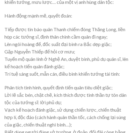
khiển tướng, mưu lược… của một vị anh hùng dân tộc:
Hành động mạnh mẽ, quyết đoán:
Tiếp được tin báo quân Thanh chiếm đóng Thăng Long, liền
họp các tướng sĩ, định thân chinh cầm quân đi ngay;
Lên ngôi hoàng đế, đốc suất đại binh ra Bắc dẹp giặc;
Gặp Nguyễn Thiếp để hỏi cơ mưu;
Tuyển mộ quân lính ở Nghệ An, duyệt binh, phủ dụ quân sĩ, lên
kế hoạch tiến quân đánh giặc;
Trí tuệ sáng suốt, mẫn cán, điều binh khiển tướng tài tình:
Phân tích tình hình, quyết định tiến quân tiêu diệt giặc;
Lời lẽ sắc bén, chặt chẽ, kích thích được tinh thần tự tôn dân
tộc của tướng sĩ: lời phủ dụ;
Vạch kế hoạch đánh giặc, sử dụng chiến lược, chiến thuật
hợp lí, độc đáo (cách hành quân thần tốc, cách chống lại súng
của giặc, chiến thuật nghi binh…);
Biết dùng người đúng sở trường, ở đoản, đối đãi công bằng.