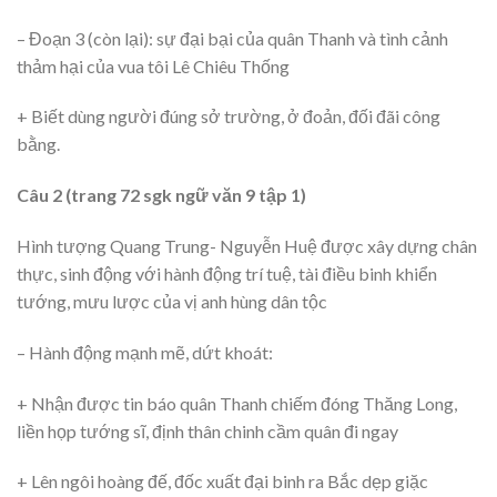
– Đoạn 3 (còn lại): sự đại bại của quân Thanh và tình cảnh
thảm hại của vua tôi Lê Chiêu Thống
+ Biết dùng người đúng sở trường, ở đoản, đối đãi công
bằng.
Câu 2 (trang 72 sgk ngữ văn 9 tập 1)
Hình tượng Quang Trung- Nguyễn Huệ được xây dựng chân
thực, sinh động với hành động trí tuệ, tài điều binh khiển
tướng, mưu lược của vị anh hùng dân tộc
– Hành động mạnh mẽ, dứt khoát:
+ Nhận được tin báo quân Thanh chiếm đóng Thăng Long,
liền họp tướng sĩ, định thân chinh cầm quân đi ngay
+ Lên ngôi hoàng đế, đốc xuất đại binh ra Bắc dẹp giặc