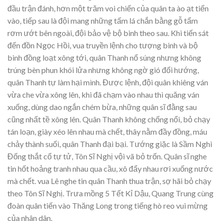
đầu trận đánh, hơn một trăm voi chiến của quân ta ào ạt tiến
vào, tiếp sau là đội mang những tấm lá chắn bằng gỗ tẩm
rơm ướt bên ngoài, đội bảo vệ bộ binh theo sau. Khi tiến sát
đến đồn Ngọc Hồi, vua truyền lệnh cho tượng binh và bộ
binh đồng loạt xông tới, quân Thanh nổ súng nhưng không
trúng bèn phun khói lửa nhưng không ngờ gió đổi hướng,
quân Thanh tự làm hại mình. Được lệnh, đội quân khiêng ván
vừa che vừa xông lên, khi đã chạm vào nhau thì quăng ván
xuống, dùng dao ngắn chém bừa, những quân sĩ đằng sau
cũng nhất tề xông lên. Quân Thanh không chống nổi, bỏ chạy
tán loạn, giày xéo lên nhau mà chết, thây nằm đầy đồng, máu
chảy thành suối, quân Thanh đại bại. Tướng giặc là Sầm Nghi
Đống thắt cổ tự tử, Tôn Sĩ Nghị vội vã bỏ trốn. Quân sĩ nghe
tin hốt hoảng tranh nhau qua cầu, xô đẩy nhau rơi xuống nước
mà chết. vua Lê nghe tin quân Thanh thua trận, sợ hãi bỏ chạy
theo Tôn Sĩ Nghị. Trưa mồng 5 Tết Kỉ Dậu, Quang Trung cùng
đoàn quân tiến vào Thăng Long trong tiếng hò reo vui mừng
của nhân dân.