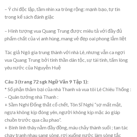
– Ý chí độc lập, tầm nhìn xa trông rộng: mạnh bạo, tự tin
trong kế sách đánh giặc
– Hình tượng vua Quang Trung được miêu tả với đầy đủ
phẩm chất của vị anh hùng, mang vẻ đẹp oai phong lẫm liệt
Tác giả Ngô gia trung thành với nhà Lê, nhưng vẫn ca ngợi
vua Quang Trung bởi tinh thần dân tộc, sự tài tình, tấm lòng
yêu nước của Nguyễn Huệ
Câu 3 (trang 72 sgk Ngữ Văn 9 Tập 1):
* Số phận thảm bại của nhà Thanh và vua tôi Lê Chiêu Thống :
– Quân tướng nhà Thanh :
+ Sầm Nghi Đống thắt cổ chết, Tôn Sĩ Nghị “sợ mất mật,
ngựa không kịp đóng yên, người không kịp mặc áo giáp
chuồn trước qua cầu phao”.
+ Binh lính thây nằm đầy đồng, máu chảy thành suối ; tan tác
chạy tranh nhau sang sông, rơi xuống nước làm sông tắc