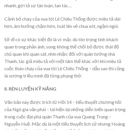
nhanh, gợi tả sự tán loạn, tan tác…
Cảnh bỏ chạy của vua tôi Lê Chiêu Thống được miêu tả dài
hơn, âm hưởng chậm hơn, toát lên vẻ chua xót, ngậm ngùi.
Sở dĩ có sự khác biệt đó là vì: mặc dù tôn trọng tính khách
quan trong phản ánh, song không thể chối bỏ được thái độ
chủ quan khi quan sát, nhìn nhận; đối với quân tướng nhà
Thanh, tác giả miêu tả với một tâm thế khác với khi miêu tả
cuộc tháo chạy của vua tôi Lê Chiêu Thống – dẫu sao thì cũng
là vương triều mình đã từng phụng thờ.
II. RÈN LUYỆN KỸ NĂNG
Văn bản này được trích từ Hồi 14 – tiểu thuyết chương hồi
của Ngô gia văn phái – tái hiện lại những diễn biến quan trọng
trong cuộc đại phá quân Thanh của vua Quang Trung –
Nguyễn Huệ. Mặc dù là một tiểu thuyết lịch sử nhưng Hoàng