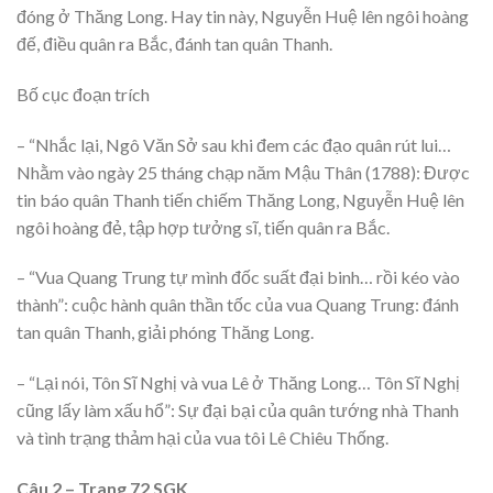
đóng ở Thăng Long. Hay tin này, Nguyễn Huệ lên ngôi hoàng
đế, điều quân ra Bắc, đánh tan quân Thanh.
Bố cục đoạn trích
– “Nhắc lại, Ngô Văn Sở sau khi đem các đạo quân rút lui…
Nhằm vào ngày 25 tháng chạp năm Mậu Thân (1788): Được
tin báo quân Thanh tiến chiếm Thăng Long, Nguyễn Huệ lên
ngôi hoàng đẻ, tập hợp tưởng sĩ, tiến quân ra Bắc.
– “Vua Quang Trung tự mình đốc suất đại binh… rồi kéo vào
thành”: cuộc hành quân thần tốc của vua Quang Trung: đánh
tan quân Thanh, giải phóng Thăng Long.
– “Lại nói, Tôn Sĩ Nghị và vua Lê ở Thăng Long… Tôn Sĩ Nghị
cũng lấy làm xấu hổ”: Sự đại bại của quân tướng nhà Thanh
và tình trạng thảm hại của vua tôi Lê Chiêu Thống.
Câu 2 – Trang 72 SGK