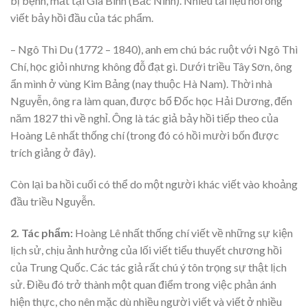
bị bệnh, mất tại Gia Bình (Bắc Ninh). Nhiều tài liệu nói ông
viết bảy hồi đầu của tác phẩm.
– Ngô Thì Du (1772 – 1840), anh em chú bác ruột với Ngô Thì
Chí, học giỏi nhưng không đỗ đạt gì. Dưới triều Tây Sơn, ông
ẩn mình ở vùng Kim Bảng (nay thuộc Hà Nam). Thời nhà
Nguyễn, ông ra làm quan, được bổ Đốc học Hải Dương, đến
năm 1827 thì về nghỉ. Ông là tác giả bảy hồi tiếp theo của
Hoàng Lê nhất thống chí (trong đó có hồi mười bốn được
trích giảng ở đây).
Còn lại ba hồi cuối có thể do một người khác viết vào khoảng
đầu triều Nguyễn.
2. Tác phẩm:
Hoàng Lê nhất thống chí viết về những sự kiện
lịch sử, chịu ảnh hưởng của lối viết tiểu thuyết chương hồi
của Trung Quốc. Các tác giả rất chú ý tôn trọng sự thật lịch
sử. Điều đó trở thành một quan điểm trong việc phản ánh
hiện thực, cho nên mặc dù nhiều người viết và viết ở nhiều