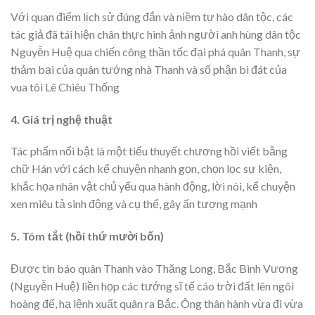
Với quan điểm lịch sử đúng đắn và niềm tự hào dân tộc, các
tác giả đã tái hiện chân thực hình ảnh người anh hùng dân tộc
Nguyễn Huệ qua chiến công thần tốc đại phá quân Thanh, sự
thảm bại của quân tướng nhà Thanh và số phận bi đát của
vua tôi Lê Chiêu Thống
4. Giá trị nghệ thuật
Tác phẩm nổi bật là một tiểu thuyết chương hồi viết bằng
chữ Hán với cách kể chuyện nhanh gọn, chọn lọc sự kiện,
khắc họa nhân vật chủ yếu qua hành động, lời nói, kể chuyện
xen miêu tả sinh động và cụ thể, gây ấn tượng mạnh
5. Tóm tắt (hồi thứ mười bốn)
Được tin báo quân Thanh vào Thăng Long, Bắc Bình Vương
(Nguyễn Huệ) liền họp các tướng sĩ tế cáo trời đất lên ngôi
hoàng đế, hạ lệnh xuất quân ra Bắc. Ông thân hành vừa đi vừa