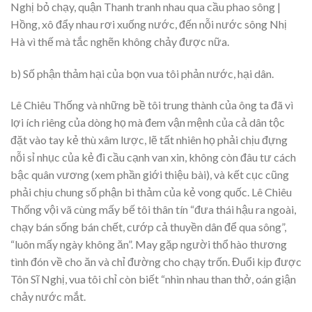
Nghị bỏ chạy, quận Thanh tranh nhau qua cầu phao sông |
Hồng, xô đẩy nhau rơi xuống nước, đến nỗi nước sông Nhị
Hà vì thế mà tắc nghẽn không chảy được nữa.
b) Số phận thảm hại của bọn vua tôi phản nước, hại dân.
Lê Chiêu Thống và những bề tôi trung thành của ông ta đã vì
lợi ích riêng của dòng họ mà đem vận mệnh của cả dân tộc
đặt vào tay kẻ thù xâm lược, lẽ tất nhiên họ phải chịu đựng
nỗi sỉ nhục của kẻ đi cầu cạnh van xin, không còn đâu tư cách
bậc quân vương (xem phần giới thiệu bài), và kết cục cũng
phải chịu chung số phận bi thảm của kẻ vong quốc. Lê Chiêu
Thống vội vã cùng mấy bế tôi thân tín “đưa thái hậu ra ngoài,
chạy bán sống bán chết, cướp cả thuyền dân để qua sông”,
“luôn mấy ngày không ăn”. May gặp người thổ hào thương
tình đón về cho ăn và chỉ đường cho chạy trốn. Đuổi kịp được
Tôn Sĩ Nghị, vua tôi chỉ còn biết “nhìn nhau than thở, oán giận
chảy nước mắt.