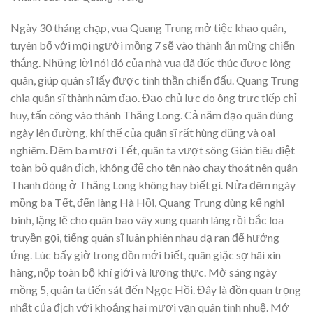
Ngày 30 tháng chạp, vua Quang Trung mở tiệc khao quân,
tuyên bố với mọi người mồng 7 sẽ vào thành ăn mừng chiến
thắng. Những lời nói đó của nhà vua đã đốc thúc được lòng
quân, giúp quân sĩ lấy được tinh thần chiến đấu. Quang Trung
chia quân sĩ thành năm đạo. Đạo chủ lực do ông trực tiếp chỉ
huy, tấn công vào thành Thăng Long. Cả năm đạo quân đúng
ngày lên đường, khí thế của quân sĩ rất hùng dũng và oai
nghiêm. Đêm ba mươi Tết, quân ta vượt sông Gián tiêu diệt
toàn bộ quân địch, không để cho tên nào chạy thoát nên quân
Thanh đóng ở Thăng Long không hay biết gì. Nửa đêm ngày
mồng ba Tết, đến làng Hà Hồi, Quang Trung dùng kế nghi
binh, lặng lẽ cho quân bao vây xung quanh làng rồi bắc loa
truyền gọi, tiếng quân sĩ luân phiên nhau dạ ran để hưởng
ứng. Lúc bấy giờ trong đồn mới biết, quân giặc sợ hãi xin
hàng, nộp toàn bộ khí giới và lương thực. Mờ sáng ngày
mồng 5, quân ta tiến sát đến Ngọc Hồi. Đây là đồn quan trọng
nhất của địch với khoảng hai mươi vạn quân tinh nhuệ. Mở