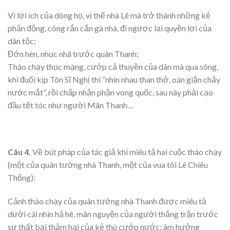
Vì lợi ích của dòng họ, vị thế nhà Lê mà trở thành những kẻ
phản động, cõng rắn cắn gà nhà, đi ngược lại quyền lợi của
dân tộc;
Đớn hèn, nhục nhã trước quân Thanh;
Tháo chạy thục mạng, cướp cả thuyền của dân mà qua sông,
khi đuổi kịp Tôn Sĩ Nghị thì “nhìn nhau than thở, oán giận chảy
nước mắt”, rồi chấp nhận phận vong quốc, sau này phải cạo
đầu tết tóc như người Mãn Thanh…
Câu 4.
Về bút pháp của tác giả khi miêu tả hai cuộc tháo chạy
(một của quân tướng nhà Thanh, một của vua tôi Lê Chiêu
Thống):
Cảnh tháo chạy của quân tướng nhà Thanh được miêu tả
dưới cái nhìn hả hê, mãn nguyện của người thắng trận trước
sự thất bại thảm hại của kẻ thù cướp nước: âm hưởng