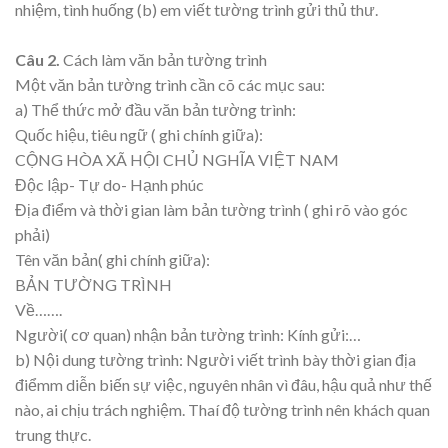
nhiệm, tình huống (b) em viết tường trình gửi thủ thư.
Câu 2.
Cách làm văn bản tường trình
Một văn bản tường trình cần cõ các mục sau:
a) Thể thức mở đầu văn bản tường trình:
Quốc hiệu, tiêu ngữ ( ghi chính giữa):
CỘNG HÒA XÃ HỘI CHỦ NGHĨA VIỆT NAM
Độc lập- Tự do- Hạnh phúc
Địa điểm và thời gian làm bản tường trình ( ghi rõ vào góc
phải)
Tên văn bản( ghi chính giữa):
BẢN TƯỜNG TRÌNH
Về…….
Người( cơ quan) nhận bản tường trình: Kính gửi:…
b) Nội dung tường trình: Người viết trình bày thời gian địa
điểmm diễn biến sự việc, nguyên nhân vì đâu, hậu quả như thế
nào, ai chịu trách nghiệm. Thaí độ tường trình nên khách quan
trung thực.