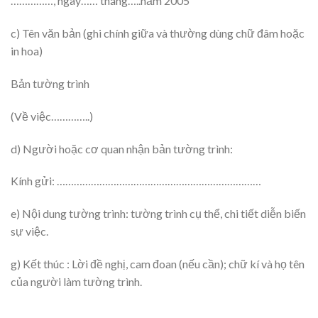
……………, ngày…… tháng…..năm 2005
c) Tên văn bản (ghi chính giữa và thường dùng chữ đâm hoặc
in hoa)
Bản tường trình
(Về việc…………..)
d) Người hoặc cơ quan nhận bản tường trình:
Kính gửi: ………………………………………………………………
e) Nội dung tường trình: tường trình cụ thể, chi tiết diễn biến
sự việc.
g) Kết thúc : Lời đề nghị, cam đoan (nếu cần); chữ kí và họ tên
của người làm tường trình.