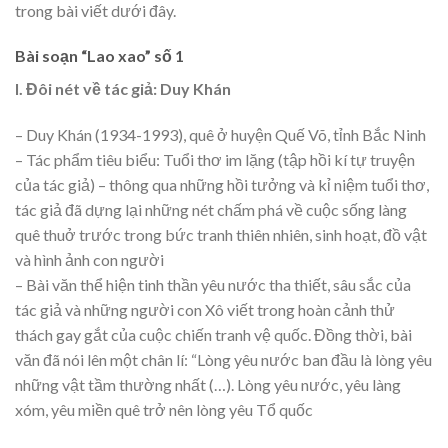
trong bài viết dưới đây.
Bài soạn “Lao xao” số 1
I. Đôi nét về tác giả: Duy Khán
– Duy Khán (1934-1993), quê ở huyện Quế Võ, tỉnh Bắc Ninh
– Tác phẩm tiêu biểu: Tuổi thơ im lặng (tập hồi kí tự truyện
của tác giả) – thông qua những hồi tưởng và kỉ niệm tuổi thơ,
tác giả đã dựng lại những nét chấm phá về cuộc sống làng
quê thuở trước trong bức tranh thiên nhiên, sinh hoạt, đồ vật
và hình ảnh con người
– Bài văn thể hiện tinh thần yêu nước tha thiết, sâu sắc của
tác giả và những người con Xô viết trong hoàn cảnh thử
thách gay gắt của cuộc chiến tranh vệ quốc. Đồng thời, bài
văn đã nói lên một chân lí: “Lòng yêu nước ban đầu là lòng yêu
những vật tầm thường nhất (…). Lòng yêu nước, yêu làng
xóm, yêu miền quê trở nên lòng yêu Tổ quốc