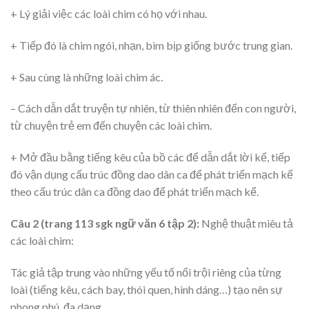
+ Lý giải việc các loài chim có họ với nhau.
+ Tiếp đó là chim ngói, nhạn, bìm bịp giống bước trung gian.
+ Sau cùng là những loài chim ác.
– Cách dẫn dắt truyện tự nhiên, từ thiên nhiên đến con người,
từ chuyện trẻ em đến chuyện các loài chim.
+ Mở đầu bằng tiếng kêu của bồ các để dẫn dắt lời kể, tiếp
đó vận dụng cấu trúc đồng dao dân ca để phát triển mạch kể
theo cấu trúc dân ca đồng dao để phát triển mạch kể.
Câu 2 (trang 113 sgk ngữ văn 6 tập 2):
Nghệ thuật miêu tả
các loài chim:
Tác giả tập trung vào những yếu tố nổi trội riêng của từng
loài (tiếng kêu, cách bay, thói quen, hình dáng…) tạo nên sự
phong phú, đa dạng.