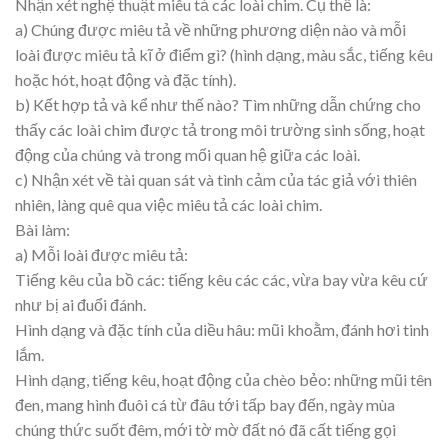
Nhận xét nghệ thuật miêu tả các loài chim. Cụ thể là:
a) Chúng được miêu tả về những phương diện nào và mỗi
loài được miêu tả kĩ ở điểm gì? (hình dạng, màu sắc, tiếng kêu
hoặc hót, hoạt động và đặc tính).
b) Kết hợp tả và kể như thế nào? Tìm những dẫn chứng cho
thấy các loài chim được tả trong môi trường sinh sống, hoạt
động của chúng và trong mối quan hệ giữa các loài.
c) Nhận xét về tài quan sát và tình cảm của tác giả với thiên
nhiên, làng quê qua việc miêu tả các loài chim.
Bài làm:
a) Mỗi loài được miêu tả:
Tiếng kêu của bồ các: tiếng kêu các các, vừa bay vừa kêu cứ
như bị ai đuổi đánh.
Hình dạng và đặc tính của diều hâu: mũi khoằm, đánh hơi tinh
lắm.
Hình dạng, tiếng kêu, hoạt động của chèo bẻo: những mũi tên
đen, mang hình đuôi cá từ đâu tới tấp bay đến, ngày mùa
chúng thức suốt đêm, mới tờ mờ đất nó đã cất tiếng gọi