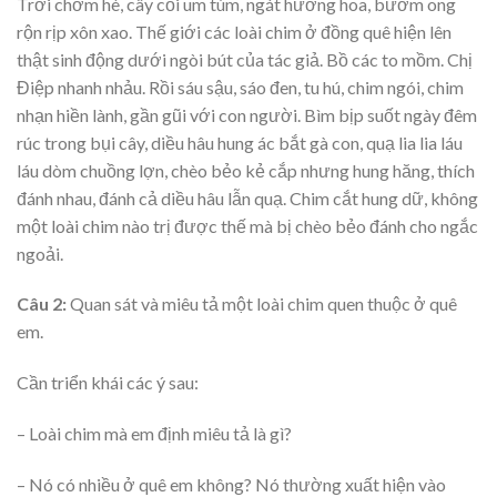
Trời chớm hè, cây cối um tùm, ngát hương hoa, bướm ong
rộn rịp xôn xao. Thế giới các loài chim ở đồng quê hiện lên
thật sinh động dưới ngòi bút của tác giả. Bồ các to mồm. Chị
Điệp nhanh nhảu. Rồi sáu sậu, sáo đen, tu hú, chim ngói, chim
nhạn hiền lành, gần gũi với con người. Bìm bịp suốt ngày đêm
rúc trong bụi cây, diều hâu hung ác bắt gà con, quạ lia lia láu
láu dòm chuồng lợn, chèo bẻo kẻ cắp nhưng hung hăng, thích
đánh nhau, đánh cả diều hâu lẫn quạ. Chim cắt hung dữ, không
một loài chim nào trị được thế mà bị chèo bẻo đánh cho ngắc
ngoải.
Câu 2:
Quan sát và miêu tả một loài chim quen thuộc ở quê
em.
Cần triển khái các ý sau:
– Loài chim mà em định miêu tả là gì?
– Nó có nhiều ở quê em không? Nó thường xuất hiện vào