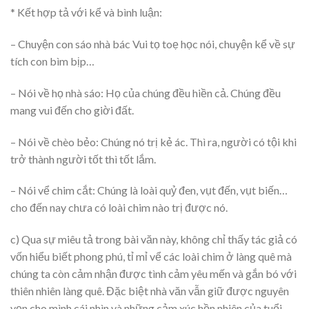
* Kết hợp tả với kể và bình luận:
– Chuyện con sáo nhà bác Vui tọ toẹ học nói, chuyện kể về sự
tích con bìm bịp…
– Nói về họ nhà sáo: Họ của chúng đều hiền cả. Chúng đều
mang vui đến cho giời đất.
– Nói về chèo bẻo: Chúng nó trị kẻ ác. Thì ra, người có tội khi
trở thành người tốt thì tốt lắm.
– Nói vể chim cắt: Chúng là loài quỷ đen, vụt đến, vụt biến…
cho đến nay chưa có loài chim nào trị được nó.
c) Qua sự miêu tả trong bài văn này, không chỉ thấy tác giả có
vốn hiểu biết phong phú, tỉ mỉ vể các loài chim ở làng quê mà
chúng ta còn cảm nhận được tình cảm yêu mến và gắn bó với
thiên nhiên làng quê. Đặc biệt nhà văn vẫn giữ được nguyên
vẹn cho mình cái nhìn và những cảm xúc hồn nhiên của tuổi