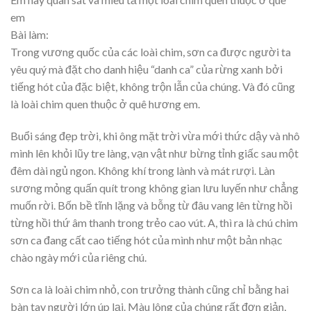
em
Bài làm:
Trong vương quốc của các loài chim, sơn ca được người ta
yêu quý mà đặt cho danh hiệu “danh ca” của rừng xanh bởi
tiếng hót của đặc biệt, không trộn lẫn của chúng. Và đó cũng
là loài chim quen thuộc ở quê hương em.
Buổi sáng đẹp trời, khi ông mặt trời vừa mới thức dậy và nhô
mình lên khỏi lũy tre làng, vạn vật như bừng tỉnh giấc sau một
đêm dài ngủ ngon. Không khí trong lành và mát rượi. Làn
sương mỏng quấn quít trong không gian lưu luyến như chẳng
muốn rời. Bốn bề tĩnh lặng và bỗng từ đâu vang lên từng hồi
từng hồi thứ âm thanh trong trẻo cao vút. A, thì ra là chú chim
sơn ca đang cất cao tiếng hót của mình như một bản nhạc
chào ngày mới của riêng chú.
Sơn ca là loài chim nhỏ, con trưởng thành cũng chỉ bằng hai
bàn tay người lớn úp lại. Màu lông của chúng rất đơn giản,