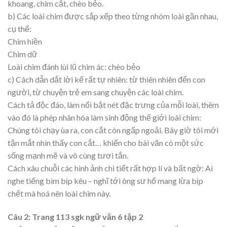
khoang, chim cắt, chèo bẻo.
b) Các loài chim được sắp xếp theo từng nhóm loài gần nhau,
cụ thể:
Chim hiền
Chim dữ
Loài chim đánh lùi lũ chim ác: chèo bẻo
c) Cách dẫn dắt lời kể rất tự nhiên: từ thiên nhiên đến con
người, từ chuyện trẻ em sang chuyện các loài chim.
Cách tả độc đáo, làm nổi bật nét đặc trưng của mỗi loài, thêm
vào đó là phép nhân hóa làm sinh động thế giới loài chim:
Chúng tôi chạy ùa ra, con cắt còn ngấp ngoải. Bây giờ tôi mới
tận mắt nhìn thấy con cắt… khiến cho bài văn có một sức
sống mạnh mẽ và vô cùng tươi tắn.
Cách xâu chuỗi các hình ảnh chi tiết rất hợp lí và bất ngờ: Ai
nghe tiếng bìm bịp kêu – nghĩ tới ông sư hổ mang lừa bịp
chết mà hoá nên loài chim này.
Câu 2: Trang 113 sgk ngữ văn 6 tập 2