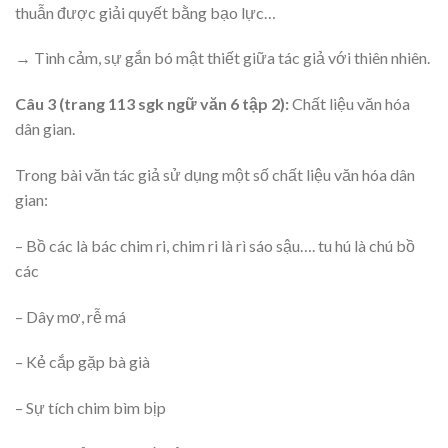
thuẫn được giải quyết bằng bạo lực…
→ Tình cảm, sự gắn bó mật thiết giữa tác giả với thiên nhiên.
Câu 3 (trang 113 sgk ngữ văn 6 tập 2):
Chất liệu văn hóa
dân gian.
Trong bài văn tác giả sử dụng một số chất liệu văn hóa dân
gian:
– Bồ các là bác chim ri, chim ri là rì sáo sậu…. tu hú là chú bồ
các
– Dây mơ, rễ má
– Kẻ cắp gặp bà già
– Sự tích chim bìm bịp