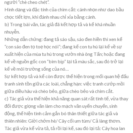
người “chè cheo chét”.
Hình dạng và đặc tính của chim cắt: cánh nhọn như dao bầu
chọc tiết lợn, khi đánh nhau chỉ xỉa bằng cánh.
b) Trong bài văn, tác giả đã kết hợp tả và kể khá nhuần
nhuyễn.
Những dẫn chứng: đang tả sáo sậu, sáo đen hiền thì xen kể
“con sáo đen tọ toẹ học nói”; đang kể con tu hú lại kể về sự
xuất hiện của mùa tu hú trong vườn nhà ông Tấn; hoặc đang
kể về nguồn gốc con “bìm bịp” lại tả màu sắc, sau đó trở lại
kể về môi trường sống của nó…
Sự kết hợp tả và kể còn được thể hiện trong mối quan hệ đấu
tranh sinh tồn giữa các loài, chẳng hạn: việc tranh cướp mồi
giữa diều hâu và chèo bẻo, giữa chèo bẻo và chim cắt.
c) Tác giả vừa thể hiện khả năng quan sát rất tinh tế, vừa thay
đổi được giọng văn làm cho mạch văn uyển chuyển, sinh
động, thể hiện tình cảm gắn bó thân thiết giữa tác giả và
thiên nhiên: Giời chớm hè/ Cây cối um tùm/ Cả làng thơm.
Tác giả vừa kể vừa tả, tả rồi lại kể, sau đó lại tả: Cây hoa lan