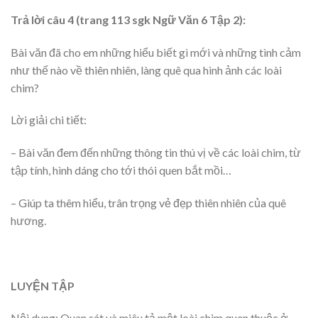
Trả lời câu 4 (trang 113 sgk Ngữ Văn 6 Tập 2):
Bài văn đã cho em những hiểu biết gì mới và những tình cảm
như thế nào về thiên nhiên, làng quê qua hình ảnh các loài
chim?
Lời giải chi tiết:
– Bài văn đem đến những thông tin thú vị về các loài chim, từ
tập tính, hình dáng cho tới thói quen bắt mồi…
– Giúp ta thêm hiểu, trân trọng vẻ đẹp thiên nhiên của quê
hương.
LUYỆN TẬP
Nội dung: Quan sát và miêu tả một loài chim quen thuộc ở