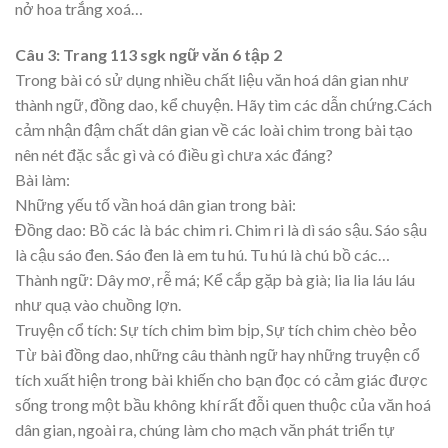
nở hoa trắng xoá…
Câu 3: Trang 113 sgk ngữ văn 6 tập 2
Trong bài có sử dụng nhiều chất liệu văn hoá dân gian như
thành ngữ, đồng dao, kể chuyện. Hãy tìm các dẫn chứng.Cách
cảm nhận đậm chất dân gian về các loài chim trong bài tạo
nên nét đặc sắc gì và có điều gì chưa xác đáng?
Bài làm:
Những yếu tố vần hoá dân gian trong bài:
Đồng dao: Bồ các là bác chim ri. Chim ri là dì sáo sậu. Sáo sậu
là cậu sáo đen. Sáo đen là em tu hú. Tu hú là chú bồ các…
Thành ngữ: Dây mơ, rễ má; Kể cắp gặp bà già; lia lia láu láu
như quạ vào chuồng lợn.
Truyện cổ tích: Sự tích chim bìm bịp, Sự tích chim chèo bẻo
Từ bài đồng dao, những câu thành ngữ hay những truyện cổ
tích xuất hiện trong bài khiến cho bạn đọc có cảm giác được
sống trong một bầu không khí rất đỗi quen thuộc của văn hoá
dân gian, ngoài ra, chúng làm cho mạch văn phát triển tự