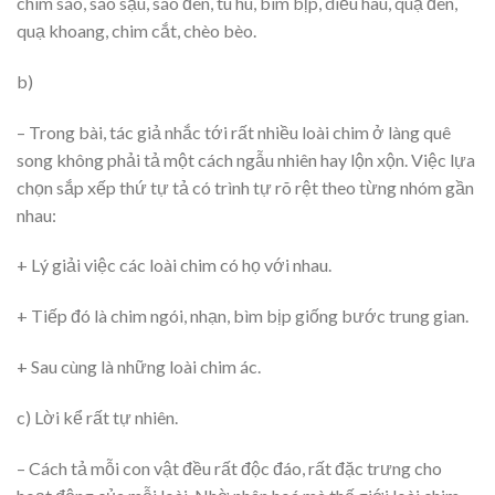
chim sáo, sáo sậu, sáo đen, tu hú, bìm bịp, diều hâu, quạ đen,
quạ khoang, chim cắt, chèo bèo.
b)
– Trong bài, tác giả nhắc tới rất nhiều loài chim ở làng quê
song không phải tả một cách ngẫu nhiên hay lộn xộn. Việc lựa
chọn sắp xếp thứ tự tả có trình tự rõ rệt theo từng nhóm gần
nhau:
+ Lý giải việc các loài chim có họ với nhau.
+ Tiếp đó là chim ngói, nhạn, bìm bịp giống bước trung gian.
+ Sau cùng là những loài chim ác.
c) Lời kể rất tự nhiên.
– Cách tả mỗi con vật đều rất độc đáo, rất đặc trưng cho