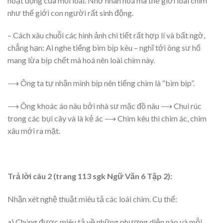
hoạt động của mỗi loài. Nhờ nhân hoá mà thế giới loài chim
như thế giới con người rất sinh động.
– Cách xâu chuỗi các hình ảnh chi tiết rất hợp lí và bất ngờ,
chẳng hạn: Ai nghe tiếng bìm bịp kêu – nghĩ tới ông sư hổ
mang lừa bịp chết mà hoá nên loài chim này.
⟶ Ông ta tự nhận mình bịp nên tiếng chim là “bìm bịp”.
⟶ Ông khoác áo nâu bởi nhà sư mặc đồ nâu ⟶ Chui rúc
trong các bụi cây và là kẻ ác ⟶ Chim kêu thì chim ác, chim
xâu mới ra mặt.
Trả lời câu 2 (trang 113 sgk Ngữ Văn 6 Tập 2):
Nhận xét nghệ thuật miêu tả các loài chim. Cụ thể:
a) Chúng được miêu tả về những phương diện nào và mỗi