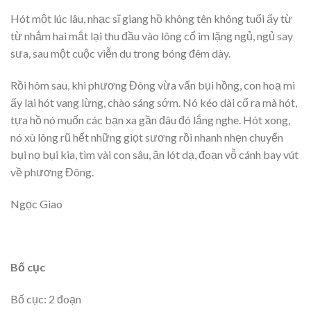
Hót một lúc lâu, nhạc sĩ giang hồ không tên không tuổi ấy từ
từ nhắm hai mắt lại thu đầu vào lông cổ im lặng ngủ, ngủ say
sưa, sau một cuộc viễn du trong bóng đêm dày.
Rồi hôm sau, khi phương Đông vừa vẩn bụi hồng, con hoạ mi
ấy lại hót vang lừng, chào sáng sớm. Nó kéo dài cổ ra mà hót,
tựa hồ nó muốn các bạn xa gần đâu đó lắng nghe. Hót xong,
nó xù lông rũ hết những giọt sương rồi nhanh nhẹn chuyển
bụi nọ bụi kia, tìm vài con sâu, ăn lót dạ, đoạn vỗ cánh bay vút
về phương Đông.
Ngọc Giao
Bố cục
Bố cục: 2 đoạn