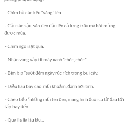
– Chim bồ các kêu “váng” lên
– Cậu sáo sậu, sáo đen đậu lên cả lưng trâu mà hót mừng
được mùa.
– Chim ngói sạt qua.
– Nhạn vùng vẫy tít mây xanh “chéc, chéc”
– Bìm bịp “suốt đêm ngày rúc rích trong bụi cây.
– Diều hâu bay cao, mũi khoằm, đánh hơi tinh.
– Chèo bẻo “những mũi tên đen, mang hình đuôi cá từ đâu tới
tấp bay đến.
– Qụa lia lia láu láu…