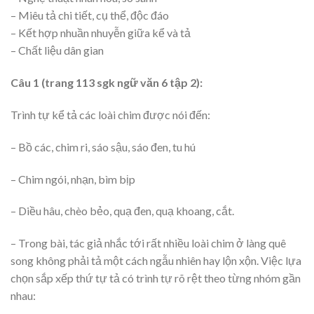
– Miêu tả chi tiết, cụ thể, độc đáo
– Kết hợp nhuần nhuyễn giữa kể và tả
– Chất liệu dân gian
Câu 1 (trang 113 sgk ngữ văn 6 tập 2):
Trình tự kể tả các loài chim được nói đến:
– Bồ các, chim ri, sáo sậu, sáo đen, tu hú
– Chim ngói, nhạn, bìm bịp
– Diều hâu, chèo bẻo, quạ đen, quạ khoang, cắt.
– Trong bài, tác giả nhắc tới rất nhiều loài chim ở làng quê
song không phải tả một cách ngẫu nhiên hay lộn xộn. Việc lựa
chọn sắp xếp thứ tự tả có trình tự rõ rệt theo từng nhóm gần
nhau: