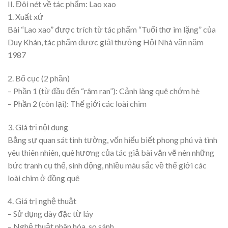
II. Đôi nét về tác phẩm: Lao xao
1. Xuất xứ
Bài “Lao xao” được trích từ tác phẩm “Tuổi thơ im lặng” của
Duy Khán, tác phẩm được giải thưởng Hội Nhà văn năm
1987
2. Bố cục (2 phần)
– Phần 1 (từ đầu đến “râm ran”): Cảnh làng quê chớm hè
– Phần 2 (còn lại): Thế giới các loài chim
3. Giá trị nội dung
Bằng sự quan sát tinh tường, vốn hiểu biết phong phú và tình
yêu thiên nhiên, quê hương của tác giả bài văn vẽ nên những
bức tranh cụ thể, sinh động, nhiều màu sắc về thế giới các
loài chim ở đồng quê
4. Giá trị nghệ thuật
– Sử dụng dày đặc từ láy
– Nghệ thuật nhân hóa, so sánh