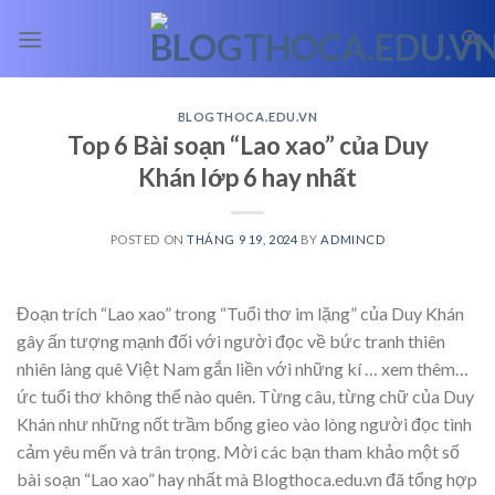
Skip
to
content
BLOGTHOCA.EDU.VN
Top 6 Bài soạn “Lao xao” của Duy
Khán lớp 6 hay nhất
POSTED ON
THÁNG 9 19, 2024
BY
ADMINCD
Đoạn trích “Lao xao” trong “Tuổi thơ im lặng” của Duy Khán
gây ấn tượng mạnh đối với người đọc về bức tranh thiên
nhiên làng quê Việt Nam gắn liền với những kí
… xem thêm…
ức tuổi thơ không thể nào quên. Từng câu, từng chữ của Duy
Khán như những nốt trầm bổng gieo vào lòng người đọc tình
cảm yêu mến và trân trọng. Mời các bạn tham khảo một số
bài soạn “Lao xao” hay nhất mà Blogthoca.edu.vn đã tổng hợp