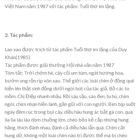
Việt Nam năm 1987 với tác phẩm: Tuổi thơ im lặng.
2. Tác phẩm:
Lao xao được trích từ tác phẩm Tuổi thơ im lặng của Duy
Khán(1985)
Tác phẩm được giải thưởng Hội nhà văn năm 1987
Tóm tắt: Trời chớm hè, cây cối um tùm, ngát hương hoa,
bướm ong rộn rịp xôn xao. Thế giới các loài chim ở đồng quê
hiện lên thật sinh động dưới ngòi bút của tác giả. Bồ các to
mồm. Chị Điệp nhanh nhảu. Rồi sáu sậu, sáo đen, tu hú, chim
ngói, chim nhạn hiền lành, gần gũi với con người. Bìm bịp suốt
ngày đêm rúc trong bụi cây, diều hâu hung ác bắt gà con, quạ
lia lia láu láu dòm chuồng lợn, chèo bẻo kẻ cắp nhưng hung
hăng, thích đánh nhau, đánh cả diều hâu lẫn quạ. Chim cắt
hung dữ, không một loài chim nào trị được thế mà bị chèo