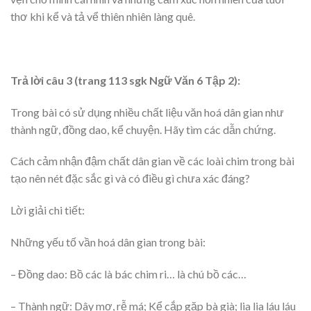
thơ khi kể và tả vể thiên nhiên làng quê.
Trả lời câu 3 (trang 113 sgk Ngữ Văn 6 Tập 2):
Trong bài có sử dụng nhiều chất liệu văn hoá dân gian như
thành ngữ, đồng dao, kể chuyện. Hãy tìm các dẫn chứng.
Cách cảm nhận đậm chất dân gian về các loài chim trong bài
tạo nên nét đặc sắc gì và có điều gì chưa xác đáng?
Lời giải chi tiết:
Những yếu tố vần hoá dân gian trong bài:
– Đồng dao: Bồ các là bác chim ri… là chú bồ các…
– Thành ngữ: Dây mơ, rễ má; Kể cắp gặp bà già; lia lia láu láu