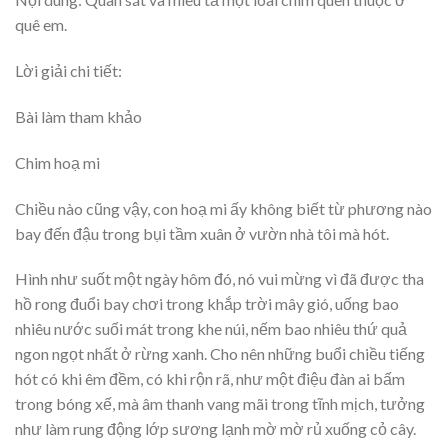
quê em.
Lời giải chi tiết:
Bài làm tham khảo
Chim hoạ mi
Chiều nào cũng vậy, con hoạ mi ấy không biết từ phương nào
bay đến đậu trong bụi tầm xuân ở vườn nhà tôi mà hót.
Hình như suốt một ngày hôm đó, nó vui mừng vì đã được tha
hồ rong đuổi bay chơi trong khắp trời mây gió, uống bao
nhiêu nước suối mát trong khe núi, nếm bao nhiêu thứ quả
ngon ngọt nhất ở rừng xanh. Cho nên những buổi chiều tiếng
hót có khi êm đềm, có khi rộn rã, như một điệu đàn ai bấm
trong bóng xế, mà âm thanh vang mãi trong tĩnh mịch, tưởng
như làm rung động lớp sương lạnh mờ mờ rủ xuống cỏ cây.