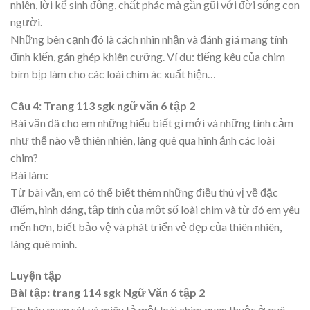
nhiên, lời kể sinh động, chất phác mà gần gũi với đời sống con
người.
Những bên cạnh đó là cách nhìn nhận và đánh giá mang tính
định kiến, gán ghép khiên cưỡng. Ví dụ: tiếng kêu của chim
bìm bịp làm cho các loài chim ác xuất hiện…
Câu 4: Trang 113 sgk ngữ văn 6 tập 2
Bài văn đã cho em những hiểu biết gì mới và những tình cảm
như thế nào về thiên nhiên, làng quê qua hình ảnh các loài
chim?
Bài làm:
Từ bài văn, em có thể biết thêm những điều thú vị về đặc
điểm, hình dáng, tập tính của một số loài chim và từ đó em yêu
mến hơn, biết bảo vệ và phát triển vẻ đẹp của thiên nhiên,
làng quê mình.
Luyện tập
Bài tập: trang 114 sgk Ngữ Văn 6 tập 2
Em hãy quan sát và miêu tả một loài chim quen thuộc ở quê