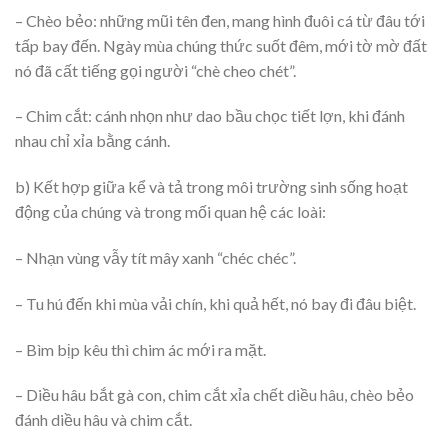
– Chèo bẻo: những mũi tên đen, mang hình đuôi cá từ đâu tới
tấp bay đến. Ngày mùa chúng thức suốt đêm, mới tờ mờ đất
nó đã cất tiếng gọi người “chè cheo chét”.
– Chim cắt: cánh nhọn như dao bầu chọc tiết lợn, khi đánh
nhau chỉ xỉa bằng cánh.
b) Kết hợp giữa kể và tả trong môi trường sinh sống hoạt
động của chúng và trong mối quan hệ các loài:
– Nhạn vùng vẫy tít mây xanh “chéc chéc”.
– Tu hú đến khi mùa vải chín, khi quả hết, nó bay đi đâu biệt.
– Bìm bịp kêu thì chim ác mới ra mặt.
– Diều hâu bắt gà con, chim cắt xỉa chết diều hâu, chèo bẻo
đánh diều hâu và chim cắt.