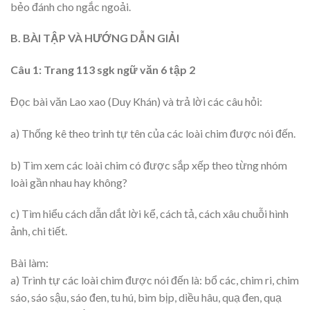
bẻo đánh cho ngắc ngoải.
B. BÀI TẬP VÀ HƯỚNG DẪN GIẢI
Câu 1: Trang 113 sgk ngữ văn 6 tập 2
Đọc bài văn Lao xao (Duy Khán) và trả lời các câu hỏi:
a) Thống kê theo trình tự tên của các loài chim được nói đến.
b) Tìm xem các loài chim có được sắp xếp theo từng nhóm
loài gần nhau hay không?
c) Tìm hiểu cách dẫn dắt lời kể, cách tả, cách xâu chuỗi hình
ảnh, chi tiết.
Bài làm:
a) Trình tự các loài chim được nói đến là: bổ các, chim ri, chim
sáo, sáo sậu, sáo đen, tu hú, bìm bịp, diều hâu, quạ đen, quạ