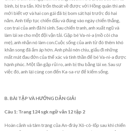
binh, bị tra tấn. Khi trốn thoát về được với Hồng quân thì anh
mới biết vợ và hai con gái đã bị bom sát hại trước đó hai
năm. Anh tiếp tục chiến đấu và đúng vào ngày chiến thắng,
con trai của anh đã hi sinh. Sau chiến tranh, anh xuất ngũ và
làm lái xe cho một đội vận tải. Gặp bé Va-ni-a (mồ côi cha
mẹ), anh nhận nó làm con.Cuộc sống của anh từ đó thêm khó
khăn song đã ấm áp hơn. Anh phải nén chịu, giấu đi những
mất mát đau đớn của thể xác và tinh thần để bé Va-ni-a được
hạnh phúc. Một lần gặp rủi ro, anh bị thu bằng lái xe. Sau sự
việc đó, anh lại cùng con đến Ka-sa-rư để kiếm sống.
B. BÀI TẬP VÀ HƯỚNG DẪN GIẢI
Câu 1: Trang 124 sgk ngữ văn 12 tập 2
Hoàn cảnh và tâm trạng của An-đrây Xô-cô-lốp sau khi chiến