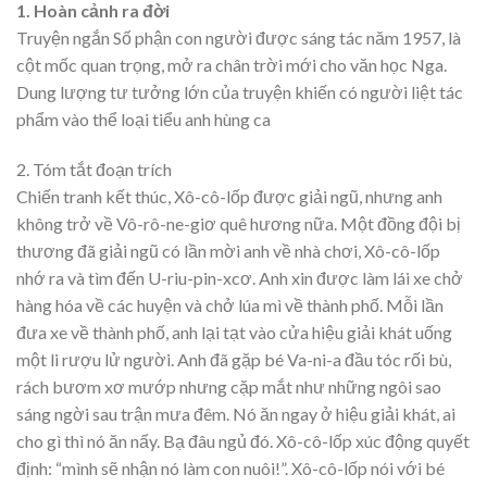
1. Hoàn cảnh ra đời
Truyện ngắn Số phận con người được sáng tác năm 1957, là
cột mốc quan trọng, mở ra chân trời mới cho văn học Nga.
Dung lượng tư tưởng lớn của truyện khiến có người liệt tác
phẩm vào thể loại tiểu anh hùng ca
2. Tóm tắt đoạn trích
Chiến tranh kết thúc, Xô-cô-lốp được giải ngũ, nhưng anh
không trở về Vô-rô-ne-giơ quê hương nữa. Một đồng đội bị
thương đã giải ngũ có lần mời anh về nhà chơi, Xô-cô-lốp
nhớ ra và tìm đến U-riu-pin-xcơ. Anh xin được làm lái xe chở
hàng hóa về các huyện và chở lúa mì về thành phố. Mỗi lần
đưa xe về thành phố, anh lại tạt vào cửa hiệu giải khát uống
một li rượu lử người. Anh đã gặp bé Va-ni-a đầu tóc rối bù,
rách bươm xơ mướp nhưng cặp mắt như những ngôi sao
sáng ngời sau trận mưa đêm. Nó ăn ngay ở hiệu giải khát, ai
cho gì thì nó ăn nấy. Bạ đâu ngủ đó. Xô-cô-lốp xúc động quyết
định: “mình sẽ nhận nó làm con nuôi!”. Xô-cô-lốp nói với bé