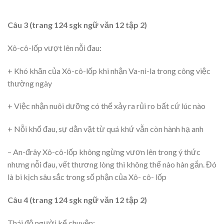
Câu 3 (trang 124 sgk ngữ văn 12 tập 2)
Xô-cô-lốp vượt lên nỗi đau:
+ Khó khăn của Xô-cô-lốp khi nhận Va-ni-la trong công việc
thường ngày
+ Việc nhận nuôi dưỡng có thể xảy ra rủi ro bất cứ lúc nào
+ Nỗi khổ đau, sự dằn vặt từ quá khứ vẫn còn hành hạ anh
– An-đrây Xô-cô-lốp không ngừng vươn lên trong ý thức
nhưng nỗi đau, vết thương lòng thì không thể nào hàn gắn. Đó
là bi kịch sâu sắc trong số phận của Xô- cô- lốp
Câu 4 (trang 124 sgk ngữ văn 12 tập 2)
Thái độ người kể chuyện: