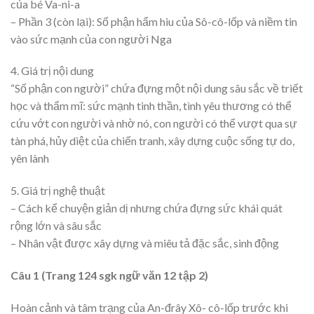
của bé Va-ni-a
– Phần 3 (còn lại): Số phận hẩm hiu của Sô-cô-lốp và niềm tin
vào sức mạnh của con người Nga
4. Giá trị nội dung
“Số phận con người” chứa đựng một nội dung sâu sắc về triết
học và thẩm mĩ: sức mạnh tinh thần, tình yêu thương có thể
cứu vớt con người và nhờ nó, con người có thể vượt qua sự
tàn phá, hủy diệt của chiến tranh, xây dựng cuộc sống tự do,
yên lành
5. Giá trị nghệ thuật
– Cách kể chuyện giản dị nhưng chứa đựng sức khái quát
rộng lớn và sâu sắc
– Nhân vật được xây dựng và miêu tả đặc sắc, sinh động
Câu 1 (Trang 124 sgk ngữ văn 12 tập 2)
Hoàn cảnh và tâm trạng của An-đrây Xô- cô-lốp trước khi