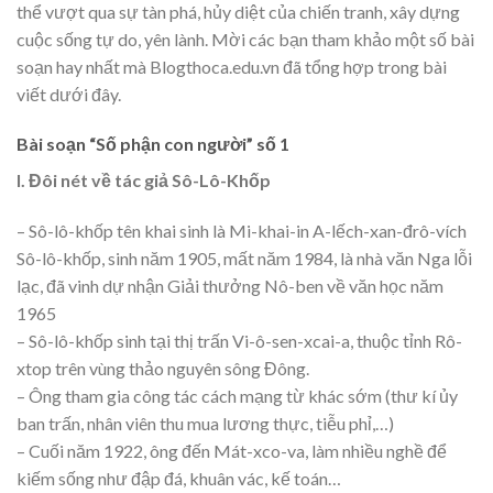
thể vượt qua sự tàn phá, hủy diệt của chiến tranh, xây dựng
cuộc sống tự do, yên lành. Mời các bạn tham khảo một số bài
soạn hay nhất mà Blogthoca.edu.vn đã tổng hợp trong bài
viết dưới đây.
Bài soạn “Số phận con người” số 1
I. Đôi nét về tác giả Sô-Lô-Khốp
– Sô-lô-khốp tên khai sinh là Mi-khai-in A-lếch-xan-đrô-vích
Sô-lô-khốp, sinh năm 1905, mất năm 1984, là nhà văn Nga lỗi
lạc, đã vinh dự nhận Giải thưởng Nô-ben về văn học năm
1965
– Sô-lô-khốp sinh tại thị trấn Vi-ô-sen-xcai-a, thuộc tỉnh Rô-
xtop trên vùng thảo nguyên sông Đông.
– Ông tham gia công tác cách mạng từ khác sớm (thư kí ủy
ban trấn, nhân viên thu mua lương thực, tiễu phỉ,…)
– Cuối năm 1922, ông đến Mát-xco-va, làm nhiều nghề để
kiếm sống như đập đá, khuân vác, kế toán…