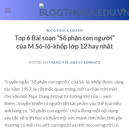
Skip
to
content
BLOGTHOCA.EDU.VN
Top 6 Bài soạn “Số phận con người”
của M.Sô-lô-khốp lớp 12 hay nhất
POSTED ON
THÁNG 9 19, 2024
BY
ADMINCD
Truyện ngắn “Số phận con người” của Sô-lô-khốp được sáng
tác năm 1957, là cột mốc quan trọng, mở ra chân trời mới
cho văn học Nga. Dung lượng tư tưởng lớn của
… xem
thêm…
truyện khiến có người liệt tác phẩm vào thể loại tiểu
anh hùng ca. “Số phận con người” chứa đựng một nội dung
sâu sắc về triết học và thẩm mỹ: sức mạnh tinh thần, tình yêu
thương có thể cứu vớt con người và nhờ nó, con người có