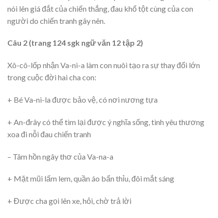
nói lên giá đắt của chiến thắng, đau khổ tột cùng của con
người do chiến tranh gây nên.
Câu 2 (trang 124 sgk ngữ văn 12 tập 2)
Xô-cô-lốp nhận Va-ni-a làm con nuôi tạo ra sự thay đổi lớn
trong cuộc đời hai cha con:
+ Bé Va-ni-la được bảo vệ, có nơi nương tựa
+ An-đrây có thể tìm lại được ý nghĩa sống, tình yêu thương
xoa đi nỗi đau chiến tranh
– Tâm hồn ngây thơ của Va-na-a
+ Mặt mũi lấm lem, quần áo bẩn thỉu, đôi mắt sáng
+ Được cha gọi lên xe, hỏi, chờ trả lời