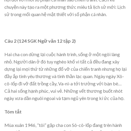
chuyện này tạo ra một phương thức miêu tả lịch sử mới: Lịch
sử trong mối quan hệ mật thiết với số phận cá nhân.
Câu 2 (124 SGK Ngữ văn 12 tập 2)
Hai cha con dừng lại cuộc hành trình, sống ở một ngôi làng
nhỏ. Người dân ở đó tuy nghèo khổ vì tất cả đều đang xây
dựng lại mọi thứ từ những đổ vỡ của chiến tranh nhưng họ lại
đầy ắp tình yêu thương và tinh thần lạc quan. Ngày ngày Xô-
cô-lốp đi vỡ đất trồng cầy, Va-ni-a tới trường với bạn bè…
Cả hai sống hạnh phúc, vui vẻ. Những vết thương buốt nhót
ngày xưa dần nguôi ngoai và tạm ngủ yên trong kí ức của họ.
Tóm tắt
Mùa xuân 1946, “tôi” gặp cha con Sô-cô-lốp đang trên hành