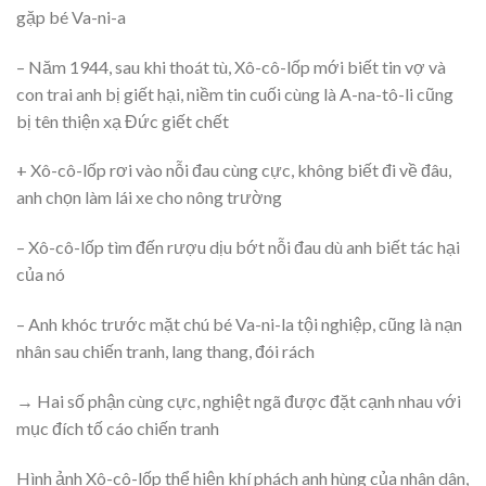
gặp bé Va-ni-a
– Năm 1944, sau khi thoát tù, Xô-cô-lốp mới biết tin vợ và
con trai anh bị giết hại, niềm tin cuối cùng là A-na-tô-li cũng
bị tên thiện xạ Đức giết chết
+ Xô-cô-lốp rơi vào nỗi đau cùng cực, không biết đi về đâu,
anh chọn làm lái xe cho nông trường
– Xô-cô-lốp tìm đến rượu dịu bớt nỗi đau dù anh biết tác hại
của nó
– Anh khóc trước mặt chú bé Va-ni-la tội nghiệp, cũng là nạn
nhân sau chiến tranh, lang thang, đói rách
→ Hai số phận cùng cực, nghiệt ngã được đặt cạnh nhau với
mục đích tố cáo chiến tranh
Hình ảnh Xô-cô-lốp thể hiện khí phách anh hùng của nhân dân,