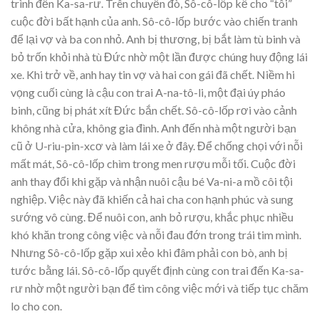
trình đến Ka-sa-rư. Trên chuyến đò, Sô-cô-lốp kể cho “tôi”
cuộc đời bất hạnh của anh. Sô-cô-lốp bước vào chiến tranh
để lại vợ và ba con nhỏ. Anh bị thương, bị bắt làm tù binh và
bỏ trốn khỏi nhà tù Đức nhờ một lần được chúng huy động lái
xe. Khi trở về, anh hay tin vợ và hai con gái đã chết. Niềm hi
vọng cuối cùng là cậu con trai A-na-tô-li, một đại úy pháo
binh, cũng bị phát xít Đức bắn chết. Sô-cô-lốp rơi vào cảnh
không nhà cửa, không gia đình. Anh đến nhà một người bạn
cũ ở U-riu-pin-xcơ và làm lái xe ở đây. Để chống chọi với nỗi
mất mát, Sô-cô-lốp chìm trong men rượu mỗi tối. Cuộc đời
anh thay đổi khi gặp và nhận nuôi cậu bé Va-ni-a mồ côi tội
nghiệp. Việc này đã khiến cả hai cha con hạnh phúc và sung
sướng vô cùng. Để nuôi con, anh bỏ rượu, khắc phục nhiều
khó khăn trong công việc và nỗi đau đớn trong trái tim mình.
Nhưng Sô-cô-lốp gặp xui xẻo khi đâm phải con bò, anh bị
tước bằng lái. Sô-cô-lốp quyết định cùng con trai đến Ka-sa-
rư nhờ một người bạn để tìm công việc mới và tiếp tục chăm
lo cho con.