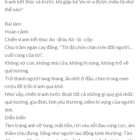
tranh kết thúc và trước khi gặp bé Va-ni-a được miêu tả như
thế nào?
Bài làm:
Hoàn cảnh:
Chiến tranh kết thúc An -đrây Xô -lô -cốp:
Chịu trăm ngàn cay đắng: “Tôi đã chôn chân trên đất người…
cuối cùng của tôi”.
Không vợ con, không nhà cửa, không hi vọng, không trở về
quê hương.
Trở thành người lang thang, ăn nhờ ở đậu, chìm trong men
rượu để trốn tránh quá khứ.
Như vậy, chiến tranh tước đoạt tất cả những gì quý giá nhất:
quê hương, gia đình, tình yêu thương, niềm hi vọng của người
lính.
Diễn biến
Tâm trạng anh vỡ tung, mất hồn, rơi vào nỗi đau cùng cực, âm
thầm chịu đựng. Sống như người lao động bình thường. Tìm