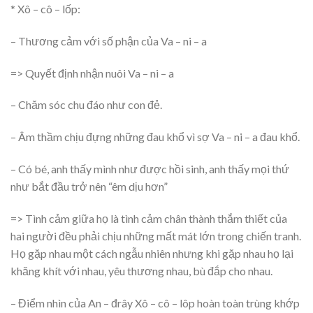
* Xô – cô – lốp:
– Thương cảm với số phận của Va – ni – a
=> Quyết định nhận nuôi Va – ni – a
– Chăm sóc chu đáo như con đẻ.
– Âm thầm chịu đựng những đau khổ vì sợ Va – ni – a đau khổ.
– Có bé, anh thấy mình như được hồi sinh, anh thấy mọi thứ
như bắt đầu trở nên “êm dịu hơn”
=> Tình cảm giữa họ là tình cảm chân thành thắm thiết của
hai người đều phải chịu những mất mát lớn trong chiến tranh.
Họ gặp nhau một cách ngẫu nhiên nhưng khi gặp nhau họ lại
khăng khít với nhau, yêu thương nhau, bù đắp cho nhau.
– Điểm nhìn của An – đrây Xô – cô – lôp hoàn toàn trùng khớp