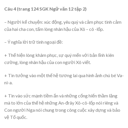
Câu 4 (trang 124 SGK Ngữ văn 12 tập 2)
– Người kể chuyện: xúc động, yêu quý và cảm phục tình cảm
của hai cha con, tấm lòng nhân hậu của Xô – cô -lốp.
– Ý nghĩa lời trữ tình ngoại đề:
+ Thể hiện lòng khâm phục, sự quý mến với bản lĩnh kiên
cường, lòng nhân hậu của con người Xô viết.
+ Tin tưởng vào một thế hệ tương lai qua hình ảnh chú bé Va-
ni-a.
+ Tin vào sức mạnh tiềm ẩn và những cống hiến thầm lặng
mà to lớn của thế hệ những An-đrây Xô-cô-lốp nói riêng và
Con người Nga nói chung trong công cuộc xây dựng và bảo
vệ Tổ quốc.