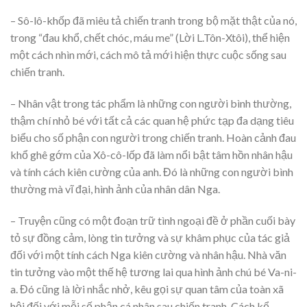
– Sô-lô-khốp đã miêu tả chiến tranh trong bộ mặt thật của nó,
trong “đau khổ, chết chóc, máu me” (Lời L.Tôn-Xtôi), thể hiện
một cách nhìn mới, cách mô tả mới hiện thực cuộc sống sau
chiến tranh.
– Nhân vật trong tác phẩm là những con người bình thường,
thậm chí nhỏ bé với tất cả các quan hệ phức tạp đa dạng tiêu
biểu cho số phận con người trong chiến tranh. Hoàn cảnh đau
khổ ghê gớm của Xô-cô-lốp đã làm nổi bật tâm hồn nhân hậu
và tính cách kiên cường của anh. Đó là những con người bình
thường mà vĩ đại, hình ảnh của nhân dân Nga.
– Truyện cũng có một đoạn trữ tình ngoại đề ở phần cuối bày
tỏ sự đồng cảm, lòng tin tưởng và sự khâm phục của tác giả
đối với một tính cách Nga kiên cường và nhân hậu. Nhà văn
tin tưởng vào một thế hệ tương lai qua hình ảnh chú bé Va-ni-
a. Đó cũng là lời nhắc nhở, kêu gọi sự quan tâm của toàn xã
hội đối với mỗi số phận cá nhân sau chiến tranh. Cách kể