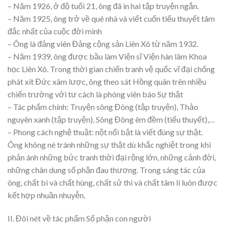
– Năm 1926, ở độ tuổi 21, ông đã in hai tập truyện ngắn.
– Năm 1925, ông trở về quê nhà và viết cuốn tiểu thuyết tâm
đắc nhất của cuộc đời mình
– Ông là đảng viên Đảng cộng sản Liên Xô từ năm 1932.
– Năm 1939, ông được bầu làm Viện sĩ Viện hàn lâm Khoa
học Liên Xô. Trong thời gian chiến tranh vệ quốc vĩ đại chống
phát xít Đức xâm lược, ông theo sát Hồng quân trên nhiều
chiến trường với tư cách là phóng viên báo Sự thật
– Tác phẩm chính: Truyện sông Đông (tập truyện), Thảo
nguyên xanh (tập truyện), Sông Đông êm đềm (tiểu thuyết),…
– Phong cách nghệ thuật: nột nổi bật là viết đúng sự thật.
Ông không né tránh những sự thật dù khắc nghiệt trong khi
phản ánh những bức tranh thời đại rộng lớn, những cảnh đời,
những chân dung số phận đau thương. Trong sáng tác của
ông, chất bi và chất hùng, chất sử thi và chất tâm lí luôn được
kết hợp nhuần nhuyễn.
II. Đôi nét về tác phẩm Số phận con người