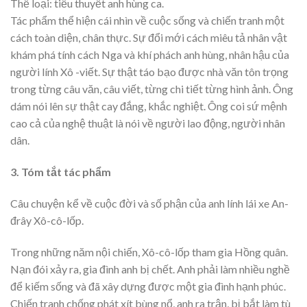
Thể loại: tiểu thuyết anh hùng ca.
Tác phẩm thể hiện cái nhìn về cuộc sống và chiến tranh một
cách toàn diện, chân thực. Sự đổi mới cách miêu tả nhân vật
khám phá tính cách Nga và khí phách anh hùng, nhân hậu của
người lính Xô -viết. Sự thật táo bạo được nhà văn tôn trọng
trong từng câu văn, câu viết, từng chi tiết từng hình ảnh. Ông
dám nói lên sự thật cay đắng, khắc nghiệt. Ông coi sứ mệnh
cao cả của nghệ thuật là nói về người lao động, người nhân
dân.
3. Tóm tắt tác phẩm
Câu chuyện kể về cuộc đời và số phận của anh lính lái xe An-
đrây Xô-cô-lốp.
Trong những năm nội chiến, Xô-cô-lốp tham gia Hồng quân.
Nạn đói xảy ra, gia đình anh bị chết. Anh phải làm nhiều nghề
để kiếm sống và đã xây dựng được một gia đình hạnh phúc.
Chiến tranh chống phát xít bùng nổ, anh ra trận, bị bắt làm tù