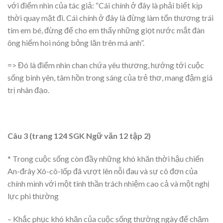
với điểm nhìn của tác giả: “Cái chính ở đây là phải biết kịp
thời quay mặt đi. Cái chính ở đây là đừng làm tổn thương trái
tim em bé, đừng để cho em thấy những giọt nước mắt đàn
ông hiếm hoi nóng bỏng lăn trên má anh”.
=> Đó là điểm nhìn chan chứa yêu thương, hướng tới cuộc
sống bình yên, tâm hồn trong sáng của trẻ thơ, mang đậm giá
trị nhân đạo.
Câu 3 (trang 124 SGK Ngữ văn 12 tập 2)
* Trong cuộc sống còn đầy những khó khăn thời hậu chiến
An-đrây Xô-cô-lốp đã vượt lên nỗi đau và sự cô đơn của
chính mình với một tinh thần trách nhiệm cao cả và một nghị
lực phi thường
– Khắc phục khó khăn của cuộc sống thường ngày để chăm