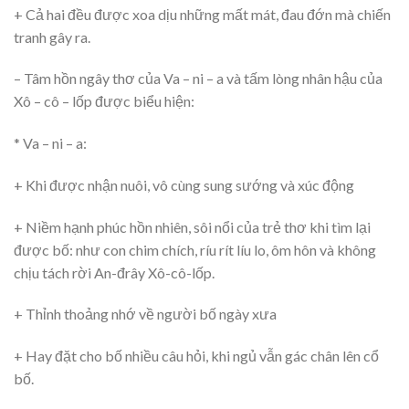
+ Cả hai đều được xoa dịu những mất mát, đau đớn mà chiến
tranh gây ra.
– Tâm hồn ngây thơ của Va – ni – a và tấm lòng nhân hậu của
Xô – cô – lốp được biểu hiện:
* Va – ni – a:
+ Khi được nhận nuôi, vô cùng sung sướng và xúc động
+ Niềm hạnh phúc hồn nhiên, sôi nổi của trẻ thơ khi tìm lại
được bố: như con chim chích, ríu rít líu lo, ôm hôn và không
chịu tách rời An-đrây Xô-cô-lốp.
+ Thỉnh thoảng nhớ về người bố ngày xưa
+ Hay đặt cho bố nhiều câu hỏi, khi ngủ vẫn gác chân lên cổ
bố.