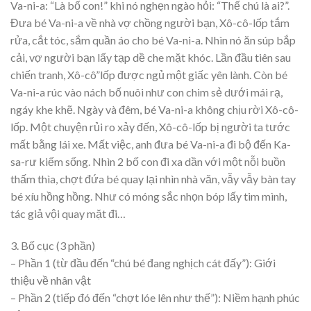
Va-ni-a: “Là bố con!” khi nó nghẹn ngào hỏi: “Thế chú là ai?”.
Đưa bé Va-ni-a về nhà vợ chồng người bạn, Xô-cô-lốp tắm
rửa, cắt tóc, sắm quần áo cho bé Va-ni-a. Nhìn nó ăn súp bắp
cải, vợ người bạn lấy tạp dề che mặt khóc. Lần đầu tiên sau
chiến tranh, Xô-cô”lốp được ngủ một giấc yên lành. Còn bé
Va-ni-a rúc vào nách bố nuôi như con chim sẻ dưới mái rạ,
ngáy khe khẽ. Ngày và đêm, bé Va-ni-a không chịu rời Xô-cô-
lốp. Một chuyện rủi ro xảy đến, Xô-cô-lốp bị người ta tước
mất bằng lái xe. Mất việc, anh đưa bé Va-ni-a đi bộ đến Ka-
sa-rư kiếm sống. Nhìn 2 bố con đi xa dần với một nỗi buồn
thấm thìa, chợt đứa bé quay lại nhìn nhà văn, vẫy vẫy bàn tay
bé xíu hồng hồng. Như có móng sắc nhọn bóp lấy tim mình,
tác giả vội quay mặt đi…
3. Bố cục (3 phần)
– Phần 1 (từ đầu đến “chú bé đang nghịch cát đấy”): Giới
thiệu về nhân vật
– Phần 2 (tiếp đó đến “chợt lóe lên như thế”): Niềm hạnh phúc