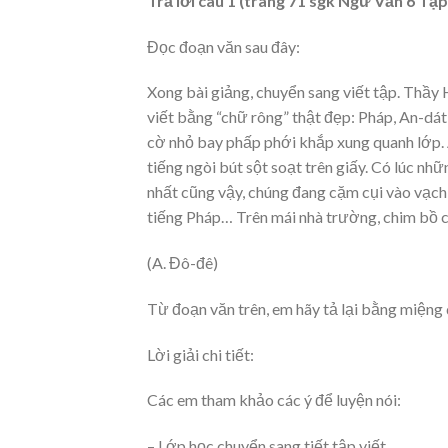
Trả lời câu 1 (trang 71 sgk Ngữ Văn 6 Tập 
Đọc đoạn văn sau đây:
Xong bài giảng, chuyển sang viết tập. Thầy
viết bằng “chữ rông” thật đẹp: Pháp, An-dá
cờ nhỏ bay phấp phới khắp xung quanh lớp. 
tiếng ngòi bút sột soạt trên giấy. Có lúc n
nhất cũng vậy, chúng đang cặm cụi vào vạch 
tiếng Pháp… Trên mái nhà trường, chim bồ c
(A. Đô-đê)
Từ đoạn văn trên, em hãy tả lại bằng miệng 
Lời giải chi tiết:
Các em tham khảo các ý để luyện nói:
– Lớp học chuyển sang tiết tập viết