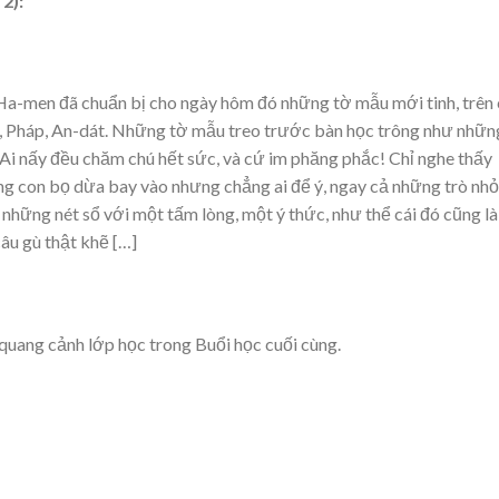
2):
 Ha-men đã chuẩn bị cho ngày hôm đó những tờ mẫu mới tinh, trên
t, Pháp, An-dát. Những tờ mẫu treo trước bàn học trông như những
Ai nấy đều chăm chú hết sức, và cứ im phăng phắc! Chỉ nghe thấy
hững con bọ dừa bay vào nhưng chẳng ai để ý, ngay cả những trò nhỏ
những nét sổ với một tấm lòng, một ý thức, như thể cái đó cũng là
âu gù thật khẽ […]
quang cảnh lớp học trong Buổi học cuối cùng.