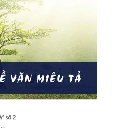
ả” số 2