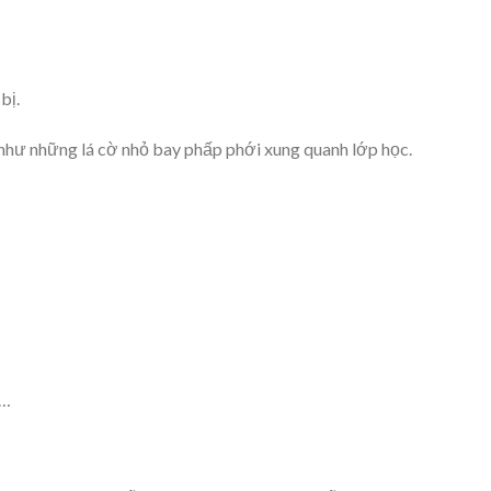
bị.
như những lá cờ nhỏ bay phấp phới xung quanh lớp học.
 …