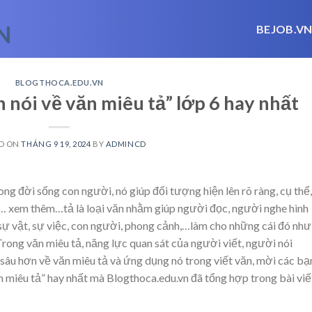
BEJOB.V
BLOGTHOCA.EDU.VN
 nói về văn miêu tả” lớp 6 hay nhất
D ON
THÁNG 9 19, 2024
BY
ADMINCD
ng đời sống con người, nó giúp đối tượng hiện lên rõ ràng, cụ thể,
… xem thêm…
tả là loại văn nhằm giúp người đọc, người nghe hình
sự vật, sự việc, con người, phong cảnh,…làm cho những cái đó như
rong văn miêu tả, năng lực quan sát của người viết, người nói
sâu hơn về văn miêu tả và ứng dụng nó trong viết văn, mời các bạ
 miêu tả” hay nhất mà Blogthoca.edu.vn đã tổng hợp trong bài viế