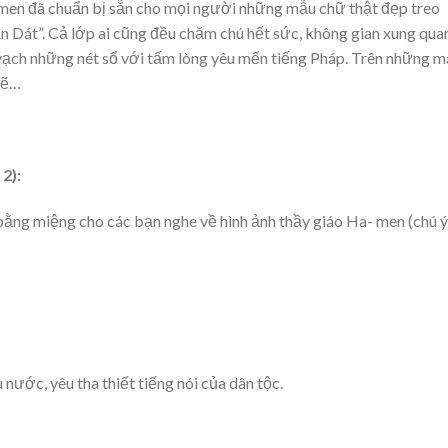
 men đã chuẩn bị sẵn cho mọi người những mẫu chữ thật đẹp treo
n Dát”. Cả lớp ai cũng đều chăm chú hết sức, không gian xung qua
vạch những nét sổ với tấm lòng yêu mến tiếng Pháp. Trên những m
hẽ…
2):
 bằng miệng cho các bạn nghe về hình ảnh thầy giáo Ha- men (chú ý
 nước, yêu tha thiết tiếng nói của dân tộc.