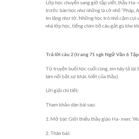
Lớp học chuyển sang giờ tập viết, thầy Ha-
trước bàn học như những lá cờ nhỏ “Pháp, A
im lặng như tờ. Những học trò nhỏ cặm cụi 
nhà lớp học, tiếng chim bồ câu gật gù khe k
Trả lời câu 2 (trang 71 sgk Ngữ Văn 6 Tập 
Từ truyện buổi học cuối cùng, em hãy tả lại
làm nổi bật sự khác biệt của thầy).
Lời giải chi tiết:
Tham khảo dàn bài sau:
1. Mở bài: Giới thiệu thầy giáo Ha- men: Yêu
2. Thân bài: