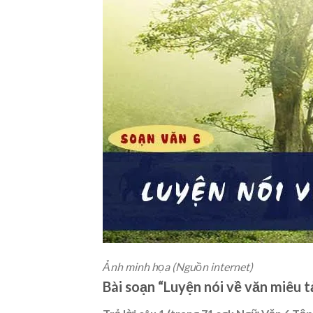
Ảnh minh họa (Nguồn internet)
Bài soạn “Luyện nói về văn miêu t