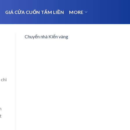
N
GIÁ CỬA CUỐN TẤM LIỀN
MORE
Chuyển nhà Kiến vàng
 chi
n
t