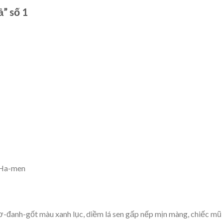
ả” số 1
y Ha-men
ơ-đanh-gốt màu xanh lục, diềm lá sen gấp nếp mịn màng, chiếc mũ 