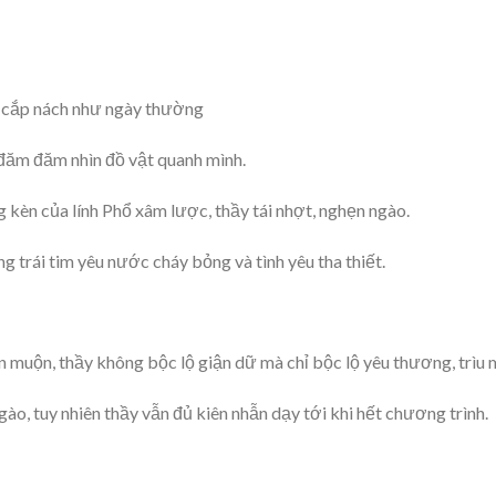
c cắp nách như ngày thường
đăm đăm nhìn đồ vật quanh mình.
 kèn của lính Phổ xâm lược, thầy tái nhợt, nghẹn ngào.
g trái tim yêu nước cháy bỏng và tình yêu tha thiết.
ến muộn, thầy không bộc lộ giận dữ mà chỉ bộc lộ yêu thương, trìu
ào, tuy nhiên thầy vẫn đủ kiên nhẫn dạy tới khi hết chương trình.