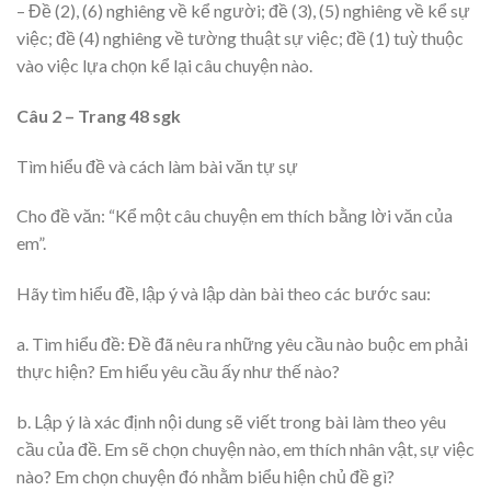
– Đề (2), (6) nghiêng về kể người; đề (3), (5) nghiêng về kể sự
việc; đề (4) nghiêng về tường thuật sự việc; đề (1) tuỳ thuộc
vào việc lựa chọn kể lại câu chuyện nào.
Câu 2 – Trang 48 sgk
Tìm hiểu đề và cách làm bài văn tự sự
Cho đề văn: “Kể một câu chuyện em thích bằng lời văn của
em”.
Hãy tìm hiểu đề, lập ý và lập dàn bài theo các bước sau:
a. Tìm hiểu đề: Đề đã nêu ra những yêu cầu nào buộc em phải
thực hiện? Em hiểu yêu cầu ấy như thế nào?
b. Lập ý là xác định nội dung sẽ viết trong bài làm theo yêu
cầu của đề. Em sẽ chọn chuyện nào, em thích nhân vật, sự việc
nào? Em chọn chuyện đó nhằm biểu hiện chủ đề gì?