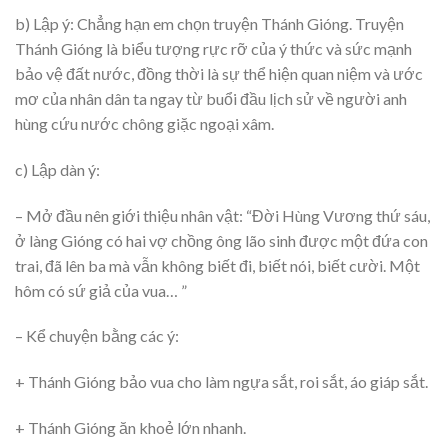
b) Lập ý: Chẳng hạn em chọn truyện Thánh Gióng. Truyện
Thánh Gióng là biểu tượng rực rỡ của ý thức và sức mạnh
bảo vệ đất nước, đồng thời là sự thể hiện quan niệm và ước
mơ của nhân dân ta ngay từ buổi đầu lịch sử về người anh
hùng cứu nước chông giặc ngoại xâm.
c) Lập dàn ý:
– Mở đầu nên giới thiệu nhân vật: “Đời Hùng Vương thứ sáu,
ở làng Gióng có hai vợ chồng ông lão sinh được một đứa con
trai, đã lên ba mà vẫn không biết đi, biết nói, biết cười. Một
hôm có sứ giả của vua… ”
– Kể chuyện bằng các ý:
+ Thánh Gióng bảo vua cho làm ngựa sắt, roi sắt, áo giáp sắt.
+ Thánh Gióng ăn khoẻ lớn nhanh.