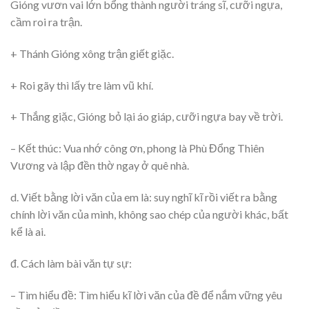
Gióng vươn vai lớn bổng thành người tráng sĩ, cưỡi ngựa,
cầm roi ra trận.
+ Thánh Gióng xông trận giết giặc.
+ Roi gãy thì lấy tre làm vũ khí.
+ Thắng giặc, Gióng bỏ lại áo giáp, cưỡi ngựa bay về trời.
– Kết thúc: Vua nhớ công ơn, phong là Phù Đổng Thiên
Vương và lập đền thờ ngay ở quê nhà.
d. Viết bằng lời văn của em là: suy nghĩ kĩ rồi viết ra bằng
chính lời văn của mình, không sao chép của người khác, bất
kể là ai.
đ. Cách làm bài văn tự sự:
– Tìm hiểu đề: Tìm hiểu kĩ lời văn của đề để nắm vững yêu