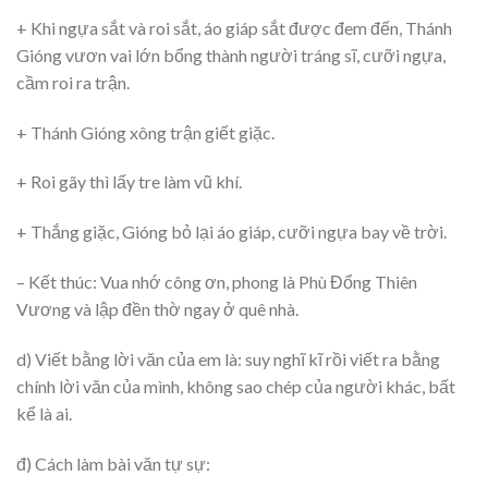
+ Khi ngựa sắt và roi sắt, áo giáp sắt được đem đến, Thánh
Gióng vươn vai lớn bổng thành người tráng sĩ, cưỡi ngựa,
cầm roi ra trận.
+ Thánh Gióng xông trận giết giặc.
+ Roi gãy thì lấy tre làm vũ khí.
+ Thắng giặc, Gióng bỏ lại áo giáp, cưỡi ngựa bay về trời.
– Kết thúc: Vua nhớ công ơn, phong là Phù Đổng Thiên
Vương và lập đền thờ ngay ở quê nhà.
d) Viết bằng lời văn của em là: suy nghĩ kĩ rồi viết ra bằng
chính lời văn của mình, không sao chép của người khác, bất
kể là ai.
đ) Cách làm bài văn tự sự: