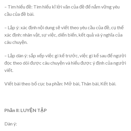
– Tìm hiểu đề: Tìm hiểu kĩ lời văn của đề để nắm vững yêu
cầu của đề bài.
– Lập ý: xác định nội dung sẽ viết theo yêu cầu của đề, cụ thể
xác định: nhân vật, sự việc, diến biến, kết quả và ý nghĩa của
câu chuyện.
– Lập dàn ý: sắp xếp việc gì kể trước, việc gì kể sau để người
đọc theo dõi được câu chuyện và hiểu được ý định của người
viết.
Viết bài theo bố cục ba phần: Mở bài, Thân bài, Kết bài.
Phần II: LUYỆN TẬP
Dàn ý: