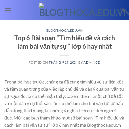
Skip
to
content
BLOGTHOCA.EDU.VN
Top 6 Bài soạn “Tìm hiểu đề và cách
làm bài văn tự sự” lớp 6 hay nhất
POSTED ON
THÁNG 9 19, 2024
BY
ADMINCD
Trong bài học trước, chúng ta đã cùng tìm hiểu về sự liên kết
và tầm quan trọng của việc lập chủ đề và dàn ý của bài văn tự
sự. Qua đó, ta có thể nhận thấy:
… xem thêm…
một chủ đề tốt
và một dàn ý cụ thể, sâu sắc có thể làm cho bài văn tự sự hấp
dẫn đồng thời mang lại những ý nghĩa tích cực đến người
đọc. Mời các bạn tham khảo một số bài soạn “Tìm hiểu đề và
cách làm bài văn tự sự” lớp 6 hay nhất mà Blogthoca.edu.vn