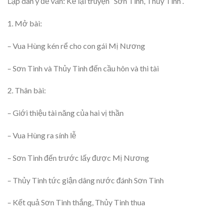
Lập dàn ý đề văn: Kể lại truyện “Sơn Tinh, Thủy Tinh”.
1. Mở bài:
– Vua Hùng kén rể cho con gái Mị Nương
– Sơn Tinh và Thủy Tinh đến cầu hôn và thi tài
2. Thân bài:
– Giới thiệu tài năng của hai vị thần
– Vua Hùng ra sính lễ
– Sơn Tinh đến trước lấy được Mị Nương
– Thủy Tinh tức giận dâng nước đánh Sơn Tinh
– Kết quả Sơn Tinh thắng, Thủy Tinh thua