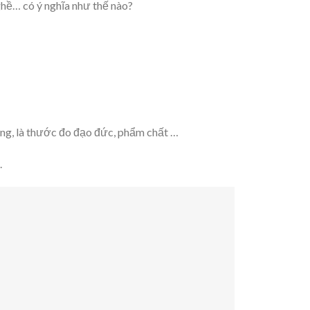
nghề… có ý nghĩa như thế nào?
…
liêng, là thước đo đạo đức, phẩm chất …
.