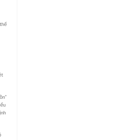
 thế
ệt
ồn”
iểu
ịnh
ỏ