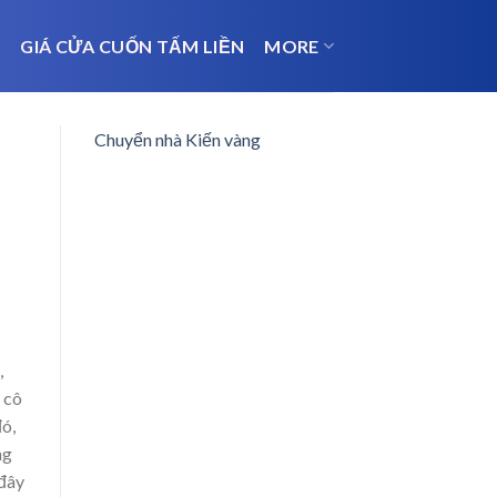
N
GIÁ CỬA CUỐN TẤM LIỀN
MORE
Chuyển nhà Kiến vàng
,
 cô
đó,
ng
 đây