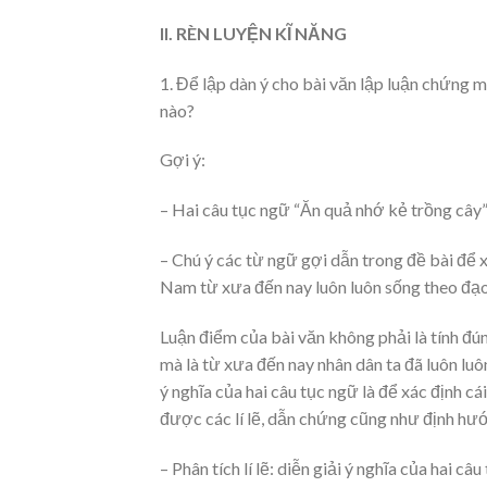
II. RÈN LUYỆN KĨ NĂNG
1. Để lập dàn ý cho bài văn lập luận chứng m
nào?
Gợi ý:
– Hai câu tục ngữ “Ăn quả nhớ kẻ trồng cây”
– Chú ý các từ ngữ gợi dẫn trong đề bài để 
Nam từ xưa đến nay luôn luôn sống theo đạo
Luận điểm của bài văn không phải là tính đú
mà là từ xưa đến nay nhân dân ta đã luôn luô
ý nghĩa của hai câu tục ngữ là để xác định cái
được các lí lẽ, dẫn chứng cũng như định hướ
– Phân tích lí lẽ: diễn giải ý nghĩa của hai 