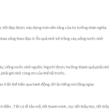
c tốt đẹp được xây dựng trên nền tảng của tư tưởng nhân nghĩa.
nhau sống theo đạo lí: Ăn quả nhớ kẻ trồng cây, uống nước nhớ
g cây, Uống nước nhớ nguồn: Người được hưởng thành quả phải nh
u phải ghi nhớ công ơn của thế hệ trước.
lí đó thể hiện qua hành động, lời ăn tiếng nói hằng ngày:
h điền , Tết có lễ tảo mộ, tết thanh minh , tục tết thầy học, tết thầ