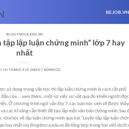
BEJOB.V
BLOGTHOCA.EDU.VN
 tập lập luận chứng minh” lớp 7 hay
nhất
D ON
THÁNG 9 19, 2024
BY
ADMINCD
 sử dụng trong văn học thì lập luận chứng minh là cách rất phổ
g đắn của
… xem thêm…
một sự việc sự vật qua đó khiến người đọc
iệc. Ở chương trình ngữ văn lớp 7, các bạn học sinh sẽ được thầy
và các kĩ năng cần thiết để tạo lập một văn bản chứng minh. Sau 
ức vừa học về lập luận chứng minh qua bài “Luyện tập lập luận chứ
ạn hay nhất mà Blogthoca.edu.vn đã tổng hợp trong bài viết dưới