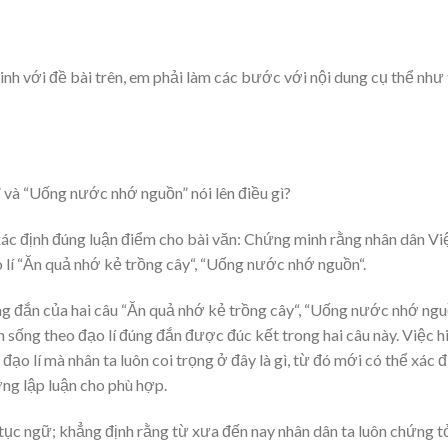
inh với đề bài trên, em phải làm các bước với nội dung cụ thể như
 và “Uống nước nhớ nguồn” nói lên điều gì?
xác định đúng luận điểm cho bài văn: Chứng minh rằng nhân dân Vi
 lí “Ăn quả nhớ kẻ trồng cây“, “Uống nước nhớ nguồn“.
ng đắn của hai câu “Ăn quả nhớ kẻ trồng cây“, “Uống nước nhớ ngu
n sống theo đạo lí đúng đắn được đúc kết trong hai câu này. Việc h
 đạo lí mà nhân ta luôn coi trọng ở đây là gì, từ đó mới có thể xác đ
ng lập luận cho phù hợp.
câu tục ngữ; khẳng định rằng từ xưa đến nay nhân dân ta luôn chứng t