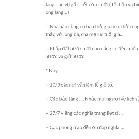
lang. sau vụ gặt : tết cơm mới ( tế thần và b
ông lang…)
+ Nhà nào cũng có bàn thờ gia tiên, thờ cú
thảo với ông bà, cha mẹ lúc tuổi già..
+ Khắp đất nước, nơi nào cũng có đền miếu, 
nước và giữ nước.
* Nay
+ 10/3 các nơi vẫn làm lễ giỗ tổ.
+ Các bảo tàng …. Nhắc mọi người về lịch sử
+ 27/7 viếng các nghĩa trang liệt sĩ …
+ Các phong trào đền ơn đáp nghĩa….