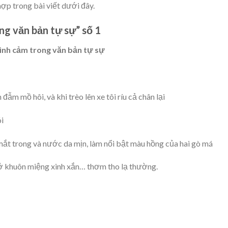
ợp trong bài viết dưới đây.
ng văn bản tự sự” số 1
 tình cảm trong văn bản tự sự
ẫm mồ hôi, và khi trèo lên xe tôi ríu cả chân lại
i
ắt trong và nước da mịn, làm nổi bật màu hồng của hai gò má
 ở khuôn miệng xinh xắn… thơm tho lạ thường.