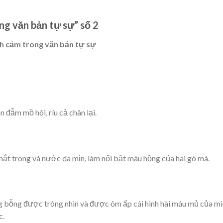
ng văn bản tự sự” số 2
ình cảm trong văn bản tự sự
đẫm mồ hôi, ríu cả chân lại.
ắt trong và nước da mịn, làm nổi bật màu hồng của hai gò má.
ng bỗng được trông nhìn và được ôm ấp cái hình hài máu mủ của m
c.