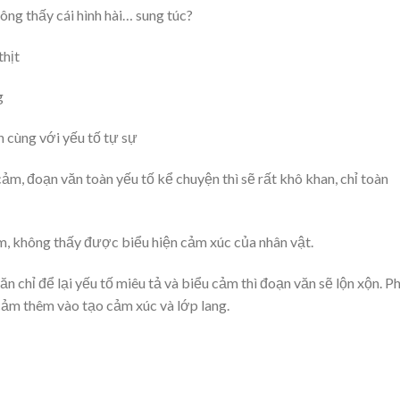
ng thấy cái hình hài… sung túc?
thịt
g
n cùng với yếu tố tự sự
ảm, đoạn văn toàn yếu tố kể chuyện thì sẽ rất khô khan, chỉ toàn
 không thấy được biểu hiện cảm xúc của nhân vật.
n chỉ để lại yếu tố miêu tả và biểu cảm thì đoạn văn sẽ lộn xộn. P
 cảm thêm vào tạo cảm xúc và lớp lang.