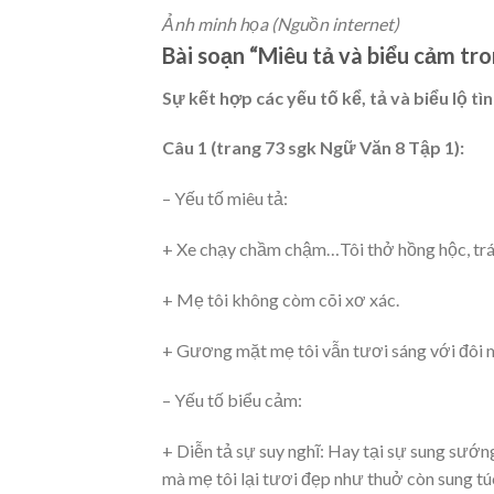
Ảnh minh họa (Nguồn internet)
Bài soạn “Miêu tả và biểu cảm tro
Sự kết hợp các yếu tố kể, tả và biểu lộ t
Câu 1 (trang 73 sgk Ngữ Văn 8 Tập 1):
– Yếu tố miêu tả:
+ Xe chạy chầm chậm…Tôi thở hồng hộc, trán 
+ Mẹ tôi không còm cõi xơ xác.
+ Gương mặt mẹ tôi vẫn tươi sáng với đôi m
– Yếu tố biểu cảm:
+ Diễn tả sự suy nghĩ: Hay tại sự sung sướ
mà mẹ tôi lại tươi đẹp như thuở còn sung tú