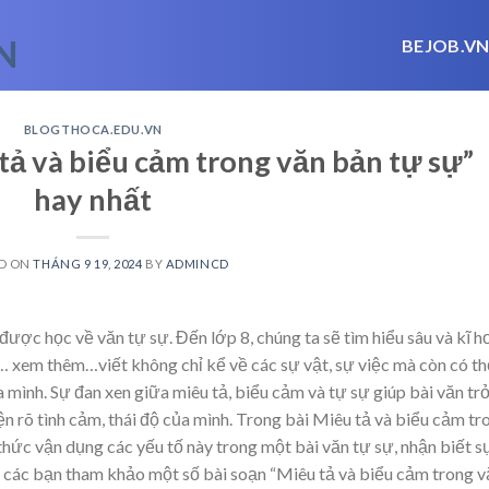
BEJOB.V
BLOGTHOCA.EDU.VN
tả và biểu cảm trong văn bản tự sự”
hay nhất
D ON
THÁNG 9 19, 2024
BY
ADMINCD
được học về văn tự sự. Đến lớp 8, chúng ta sẽ tìm hiểu sâu và kĩ h
… xem thêm…
viết không chỉ kể về các sự vật, sự việc mà còn có t
 mình. Sự đan xen giữa miêu tả, biểu cảm và tự sự giúp bài văn tr
iện rõ tình cảm, thái độ của mình. Trong bài Miêu tả và biểu cảm tr
hức vận dụng các yếu tố này trong một bài văn tự sự, nhận biết s
i các bạn tham khảo một số bài soạn “Miêu tả và biểu cảm trong v