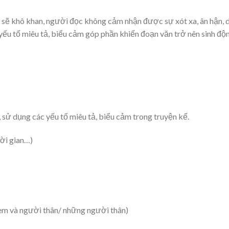
n sẽ khô khan, người đọc không cảm nhận được sự xót xa, ân hận, 
 yếu tố miêu tả, biểu cảm góp phần khiến đoạn văn trở nên sinh độ
sử dụng các yếu tố miêu tả, biểu cảm trong truyện kể.
hời gian…)
(em và người thân/ những người thân)