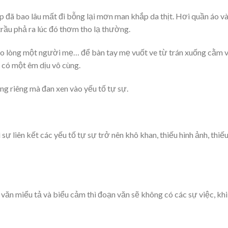
 đã bao lâu mất đi bỗng lại mơn man khắp da thịt. Hơi quần áo v
rầu phả ra lúc đó thơm tho lạ thường.
vào lòng một người mẹ… để bàn tay mẹ vuốt ve từ trán xuống cằm 
 có một êm dịu vô cùng.
g riêng mà đan xen vào yếu tố tự sự.
sự liên kết các yếu tố tự sự trở nên khô khan, thiếu hình ảnh, thiế
u văn miểu tả và biểu cảm thì đoạn văn sẽ không có các sự việc, khi