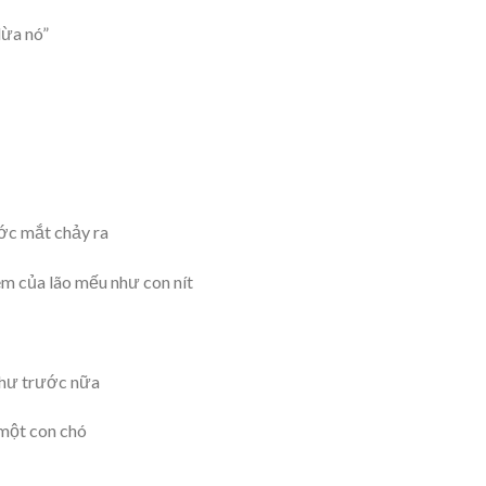
lừa nó”
ước mắt chảy ra
m của lão mếu như con nít
như trước nữa
 một con chó