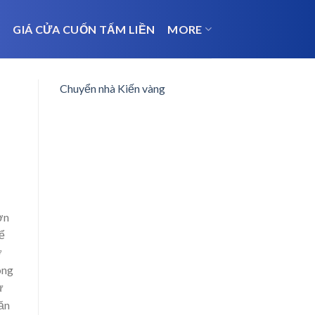
N
GIÁ CỬA CUỐN TẤM LIỀN
MORE
Chuyển nhà Kiến vàng
ơn
hể
ở
ong
ự
ăn