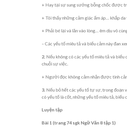
+ Hay tại sự sung sướng bỗng chốc được trô
+ Tôi thấy những cảm giác ấm áp… khắp da 
+ Phải bé lại và lăn vào lòng… êm dịu vô cùn
– Các yếu tố miêu tả và biểu cảm này đan xe
2.
Nếu không có các yếu tố miêu tả và biểu c
chuỗi sự việc.
+ Người đọc không cảm nhận được tình cảm,
3.
Nếu bỏ hết các yếu tố tự sự, trong đoạn vă
có yếu tố là cốt, những yếu tố miêu tả, biểu
Luyện tập
Bài 1 (trang 74 sgk Ngữ Văn 8 tập 1)