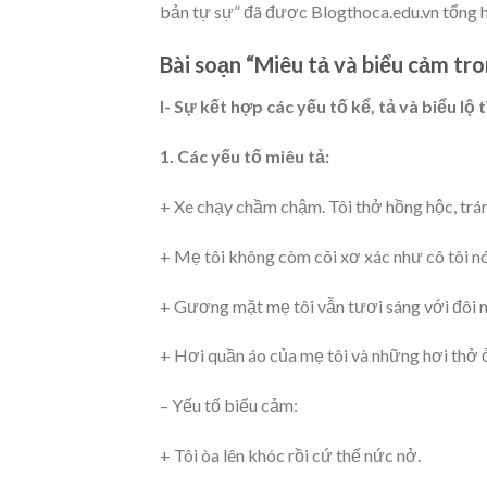
bản tự sự” đã được Blogthoca.edu.vn tổng h
Bài soạn “Miêu tả và biểu cảm tro
I- Sự kết hợp các yếu tố kể, tả và biểu lộ
1. Các yếu tố miêu tả:
+ Xe chạy chầm chậm. Tôi thở hồng hộc, trán đ
+ Mẹ tôi không còm cõi xơ xác như cô tôi nó
+ Gương mặt mẹ tôi vẫn tươi sáng với đôi m
+ Hơi quần áo của mẹ tôi và những hơi thở
– Yếu tố biểu cảm:
+ Tôi òa lên khóc rồi cứ thế nức nở.