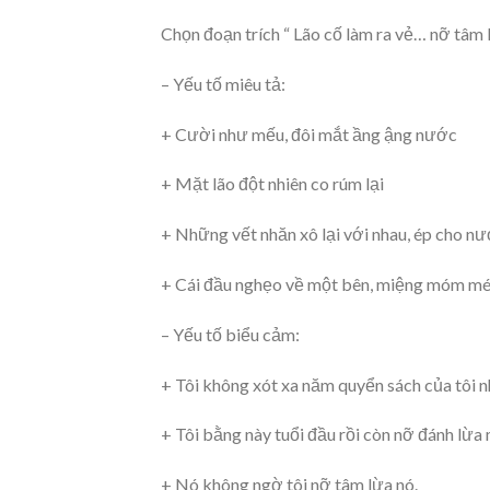
Chọn đoạn trích “ Lão cố làm ra vẻ… nỡ tâm 
– Yếu tố miêu tả:
+ Cười như mếu, đôi mắt ầng ậng nước
+ Mặt lão đột nhiên co rúm lại
+ Những vết nhăn xô lại với nhau, ép cho n
+ Cái đầu nghẹo về một bên, miệng móm mé
– Yếu tố biểu cảm:
+ Tôi không xót xa năm quyển sách của tôi 
+ Tôi bằng này tuổi đầu rồi còn nỡ đánh lừa
+ Nó không ngờ tôi nỡ tâm lừa nó.