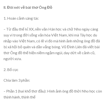
II. Đôi nét về bài thơ Ông Đồ
1. Hoàn cảnh sáng tác
– Từ đầu thế kỉ XX, nền văn Hán học và chữ Nho ngày càng
suy vi trong đời sống văn hóa Việt Nam, khi mà Tây học du
nhập vào Việt Nam, có lẽ vì đó mà hình ảnh những ông đồ đã
bị xã hội bỏ quên và dần vắng bóng. Vũ Đình Liên đã viết bài
thơ Ông đồ thể hiện niềm ngậm ngùi, day dứt về cảnh cũ,
người xưa.
2. Bố cục
Chia làm 3 phần:
– Phần 1 (hai khổ thơ đầu): Hình ảnh ông đồ thời Nho học còn
thịnh hành, thịnh thế