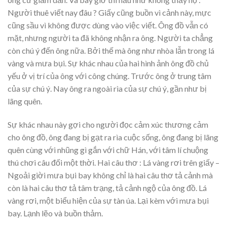
Người thuê viết nay đâu ? Giấy cũng buồn vì cảnh này, mực
cũng sầu vì không được dùng vào việc viết. Ông đồ vẫn có
mặt, nhưng người ta đã không nhận ra ông. Người ta chẳng
còn chú ý đến ông nữa. Bởi thế mà ông như nhòa lẫn trong lá
vàng và mưa bụi. Sự khác nhau của hai hình ảnh ông đồ chủ
yếu ở vị trí của ông với công chúng. Trước ông ở trung tâm
của sự chú ý. Nay ông ra ngoài rìa của sự chú ý, gần như bị
lãng quên.
Sự khác nhau này gợi cho người đọc cảm xúc thương cảm
cho ông đồ, ông đang bị gạt ra rìa cuộc sống, ông đang bị lãng
quên cùng với nhũng gì gắn với chữ Hán, với tâm lí chuộng
thú chơi câu đối một thời. Hai câu thơ : Lá vàng rơi trên giấy –
Ngoải giời mưa bụi bay không chỉ là hai câu thơ tả cảnh mà
còn là hai câu thơ tả tâm trạng, tả cảnh ngộ của ông đồ. Lá
vàng rơi, một biểu hiện của sự tàn úa. Lại kèm với mưa bụi
bay. Lạnh lẽo và buồn thảm.