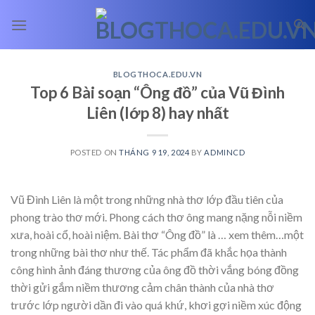
Skip
to
content
BLOGTHOCA.EDU.VN
Top 6 Bài soạn “Ông đồ” của Vũ Đình
Liên (lớp 8) hay nhất
POSTED ON
THÁNG 9 19, 2024
BY
ADMINCD
Vũ Đình Liên là một trong những nhà thơ lớp đầu tiên của
phong trào thơ mới. Phong cách thơ ông mang nặng nỗi niềm
xưa, hoài cổ, hoài niệm. Bài thơ “Ông đồ” là
… xem thêm…
một
trong những bài thơ như thế. Tác phẩm đã khắc họa thành
công hình ảnh đáng thương của ông đồ thời vắng bóng đồng
thời gửi gắm niềm thương cảm chân thành của nhà thơ
trước lớp người dần đi vào quá khứ, khơi gợi niềm xúc động