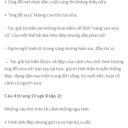
+ Ông đồ mờ nhạt dần, cuối cùng thì không thấy nữa.
+ “ông đồ xưa” không còn tồn tại nữa.
– Tác giả tái hiện lại những hoài niệm về thời “vàng son xưa
cũ” của một thế hệ nhà Nho đẹp nhưng dần phai mờ.
– Ngôn ngữ bình dị, trong sáng nhưng hàm súc, đầy dư vị.
→ Tác giả tái hiện được vẻ đẹp của cảnh cho chữ, hình tượng
ông đồ xưa với bàn tay tài hoa- giá trị tinh thần truyền thống
đẹp- đang dần mai một trong đời sống. Sự nuối tiếc, hoài cổ
cảnh cũ người xưa.
Câu 4 (trang 10 sgk 8 tập 2):
Những câu thơ trên tả cảnh những ngụ tình:
+ Hình ảnh đẹp nhưng gợi ra sự tàn lụi, u uất.