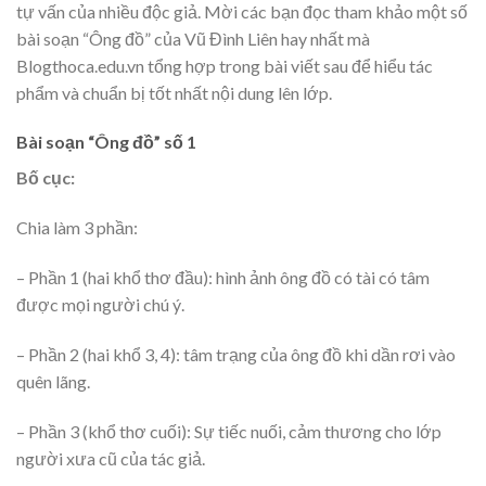
tự vấn của nhiều độc giả. Mời các bạn đọc tham khảo một số
bài soạn “Ông đồ” của Vũ Đình Liên hay nhất mà
Blogthoca.edu.vn tổng hợp trong bài viết sau để hiểu tác
phẩm và chuẩn bị tốt nhất nội dung lên lớp.
Bài soạn “Ông đồ” số 1
Bố cục:
Chia làm 3 phần:
– Phần 1 (hai khổ thơ đầu): hình ảnh ông đồ có tài có tâm
được mọi người chú ý.
– Phần 2 (hai khổ 3, 4): tâm trạng của ông đồ khi dần rơi vào
quên lãng.
– Phần 3 (khổ thơ cuối): Sự tiếc nuối, cảm thương cho lớp
người xưa cũ của tác giả.