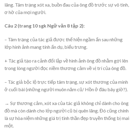
lãng. Tâm trạng xót xa, buồn đau của ông đồ trước sự vô tình,
ơ hờ của mọi người.
Câu 2 (trang 10 sgk Ngữ văn 8 tập 2):
– Tâm trạng của tác giả được thể hiện ngầm ẩn sau những
lớp hình ảnh mang tính ẩn dụ, biểu trưng.
+ Tác giả tạo ra cảnh đối lập về hình ảnh ông đồ nhằm gợi lên
trong lòng người đọc niềm thương cảm về vị trí của ông đồ.
– Tác giả bộc lộ trực tiếp tâm trạng, sự xót thương của mình
ở cuối bài (những người muôn năm cũ/ Hồn ở đâu bây giờ?).
→ Sự thương cảm, xót xa của tác giả không chỉ dành cho ông
đồ mà còn dành cho lớp người cũ bị quên lãng. Đó cũng chính
là sự hòa niệm những giá trị tinh thần đẹp truyền thống bị mai
một.