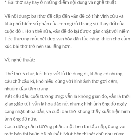
* Bài thơ này hay ở những điểm nội dung và nghệ thuật:
Về nội dung: bài thơ đề cập đến vấn đề có tính vĩnh cửu và
khá phổ biến: số phận của con người trong sự thay đổi của
cuộc đời. Hơn thế nữa, vấn đề đó lại được gắn chặt với niềm
tiếc thương một nét đẹp văn hóa dân tộc càng khiến cho cảm
xúc bài thơ trở nên sâu lắng hơn.
Về nghệ thuật:
Thể thơ 5 chữ, kết hợp với lời lẽ dung dị, không có những
câu chữ cầu kì, khó hiểu, cùng với hình ảnh thơ gợi cảm,
nhuốm đầy tâm trạng.
Kết cấu đầu cuối tương ứng: vẫn là không gian đó, vẫn là thời
gian giáp tết, vẫn là hoa đào nở, nhưng hình ảnh ông đồ ngày
càng nhạt nhòa dẫn, và cuối bài thơ không thấy xuất hiện hình
ảnh ông đồ nữa.
Cách dựng cảnh tương phản: một bên thì tấp nập, đông vui;
một bên thì buồn bã, hiu hắt. Một bên thì nét chữ như rồng