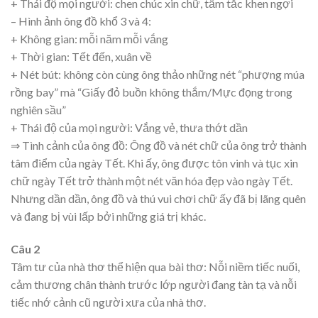
+ Thái độ mọi người: chen chúc xin chữ, tấm tắc khen ngợi
– Hình ảnh ông đồ khổ 3 và 4:
+ Không gian: mỗi năm mỗi vắng
+ Thời gian: Tết đến, xuân về
+ Nét bút: không còn cùng ông thảo những nét “phượng múa
rồng bay” mà “Giấy đỏ buồn không thắm/Mực đọng trong
nghiên sầu”
+ Thái độ của mọi người: Vắng vẻ, thưa thớt dần
⇒ Tình cảnh của ông đồ: Ông đồ và nét chữ của ông trở thành
tâm điểm của ngày Tết. Khi ấy, ông được tôn vinh và tục xin
chữ ngày Tết trở thành một nét văn hóa đẹp vào ngày Tết.
Nhưng dần dần, ông đồ và thú vui chơi chữ ấy đã bị lãng quên
và đang bị vùi lấp bởi những giá trị khác.
Câu 2
Tâm tư của nhà thơ thể hiện qua bài thơ: Nỗi niềm tiếc nuối,
cảm thương chân thành trước lớp người đang tàn tạ và nỗi
tiếc nhớ cảnh cũ người xưa của nhà thơ.