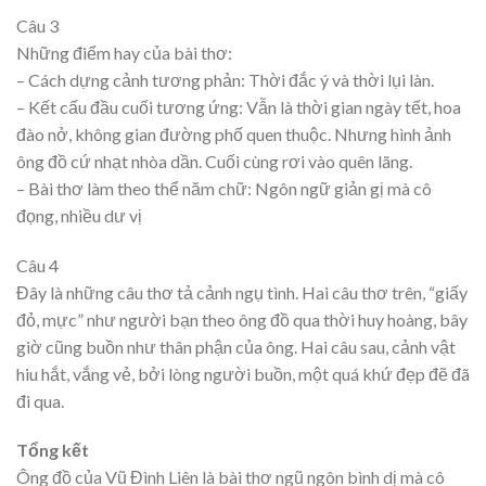
Câu 3
Những điểm hay của bài thơ:
– Cách dựng cảnh tương phản: Thời đắc ý và thời lụi làn.
– Kết cấu đầu cuối tương ứng: Vẫn là thời gian ngày tết, hoa
đào nở, không gian đường phố quen thuộc. Nhưng hình ảnh
ông đồ cứ nhạt nhòa dần. Cuối cùng rơi vào quên lãng.
– Bài thơ làm theo thể năm chữ: Ngôn ngữ giản gị mà cô
đọng, nhiều dư vị
Câu 4
Đây là những câu thơ tả cảnh ngụ tình. Hai câu thơ trên, “giấy
đỏ, mực” như người bạn theo ông đồ qua thời huy hoàng, bây
giờ cũng buồn như thân phận của ông. Hai câu sau, cảnh vật
hiu hắt, vắng vẻ, bởi lòng người buồn, một quá khứ đẹp đẽ đã
đi qua.
Tổng kết
Ông đồ của Vũ Đình Liên là bài thơ ngũ ngôn bình dị mà cô