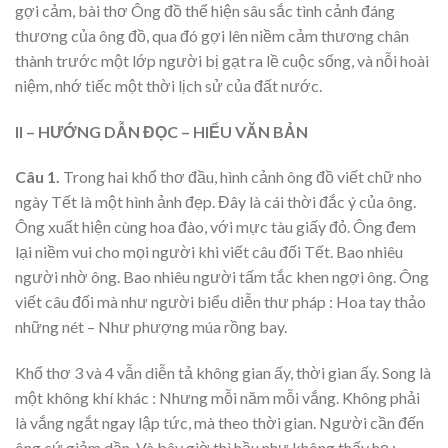
gợi cảm, bài thơ Ông đồ thể hiện sâu sắc tình cảnh đáng
thương của ông đồ, qua đó gợi lên niềm cảm thương chân
thành trước một lớp người bị gạt ra lề cuộc sống, và nỗi hoài
niệm, nhớ tiếc một thời lịch sử của đất nước.
II – HƯỚNG DẪN ĐỌC – HIỂU VĂN BẢN
Câu 1.
Trong hai khổ thơ đầu, hình cảnh ông đồ viết chữ nho
ngày Tết là một hình ảnh đẹp. Đây là cái thời đắc ý của ông.
Ông xuất hiện cùng hoa đào, với mực tàu giấy đỏ. Ông đem
lại niềm vui cho mọi người khi viết câu đối Tết. Bao nhiêu
người nhờ ông. Bao nhiêu người tấm tắc khen ngợi ông. Ông
viết câu đối mà như người biểu diễn thư pháp : Hoa tay thảo
những nét – Như phượng múa rồng bay.
Khổ thơ 3 và 4 vẫn diễn tả không gian ấy, thời gian ấy. Song là
một không khí khác : Nhưng mỗi năm mỗi vắng. Không phải
là vắng ngắt ngay lập tức, mà theo thời gian. Người cần đến
ông cứ giảm dần. Và bây giờ thì hầu như không thấy họ :