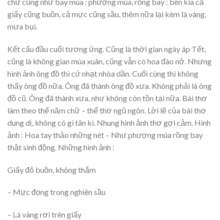
chữ cũng như bay múa : phượng múa, rồng bay ; bên kia cả
giấy cũng buồn, cả mực cũng sầu, thêm nữa lại kèm lá vàng,
mưa bụi.
Kết cấu đầu cuối tương ứng. Cũng là thời gian ngày áp Tết,
cũng là không gian mùa xuân, cũng vẫn có hoa đào nở. Nhưng
hình ảnh ông đồ thì cứ nhạt nhòa dần. Cuối cùng thì không
thấy ông đồ nữa. Ông đã thành ông đồ xưa. Không phải là ông
đồ cũ. Ông đã thành xưa, như không còn tồn tại nữa. Bài thơ
làm theo thể năm chữ – thể thơ ngũ ngôn. Lời lẽ của bài thơ
dung dị, không có gì tân kì. Nhung hình ảnh thơ gợi cảm. Hình
ảnh : Hoa tay thảo những nét – Như phượng múa rồng bay
thật sinh động. Những hình ảnh :
Giấy đỏ buồn, không thắm
– Mực đọng trong nghiên sầu
– Lá vàng rơi trên giấy