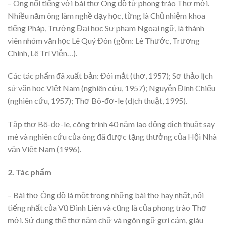
– Ông nổi tiếng với bài thơ Ông đồ từ phong trào Thơ mới.
Nhiều năm ông làm nghề dạy học, từng là Chủ nhiệm khoa
tiếng Pháp, Trường Đại học Sư phạm Ngoại ngữ, là thành
viên nhóm văn học Lê Quý Đôn (gồm: Lê Thước, Trương
Chính, Lê Trí Viễn…).
Các tác phẩm đã xuất bản: Đôi mắt (thơ, 1957); Sơ thảo lịch
sử văn học Việt Nam (nghiên cứu, 1957); Nguyễn Đình Chiểu
(nghiên cứu, 1957); Thơ Bô-đơ-le (dịch thuật, 1995).
Tập thơ Bô-đơ-le, công trình 40 năm lao động dịch thuật say
mê và nghiên cứu của ông đã được tặng thưởng của Hội Nhà
văn Việt Nam (1996).
2. Tác phẩm
– Bài thơ Ông đồ là một trong những bài thơ hay nhất, nổi
tiếng nhất của Vũ Đình Liên và cũng là của phong trào Thơ
mới. Sử dụng thể thơ năm chữ và ngôn ngữ gợi cảm, giàu