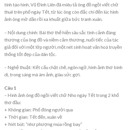
tính tạo hình, Vũ Đình Liên đã miêu tả ông đồ ngồi viết chữ
thuê trên phố ngày Tết, từ lúc ông còn đắc chí đến lúc hình
ảnh ông mờ dần rồi xa khuất giữa bức tranh xuân.
– Nội dung chính: Bài thơ thể hiện sâu sắc tình cảnh đáng
thương của ông đồ và niềm cảm thương, nuối tiếc của tác
giả đối với một lớp người, một nét sinh hoạt văn hoá truyền
thống tốt đẹp của dân tộc.
– Nghệ thuật: Kết cấu chặt chẽ, ngôn ngữ, hình ảnh thơ bình
dị, trong sáng mà ám ảnh, giàu sức gợi.
Câu 1
– Hình ảnh ông đồ ngồi viết chữ Nho ngày Tết trong 2 khổ
thơ đầu:
+ Không gian: Phố đông người qua
+ Thời gian: Tết đến, xuân về
+ Nét bút: “như phượng múa rồng bay”