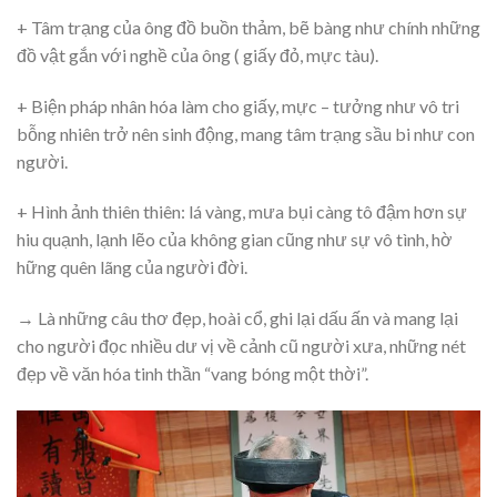
+ Tâm trạng của ông đồ buồn thảm, bẽ bàng như chính những
đồ vật gắn với nghề của ông ( giấy đỏ, mực tàu).
+ Biện pháp nhân hóa làm cho giấy, mực – tưởng như vô tri
bỗng nhiên trở nên sinh động, mang tâm trạng sầu bi như con
người.
+ Hình ảnh thiên thiên: lá vàng, mưa bụi càng tô đậm hơn sự
hiu quạnh, lạnh lẽo của không gian cũng như sự vô tình, hờ
hững quên lãng của người đời.
→ Là những câu thơ đẹp, hoài cổ, ghi lại dấu ấn và mang lại
cho người đọc nhiều dư vị về cảnh cũ người xưa, những nét
đẹp về văn hóa tinh thần “vang bóng một thời”.