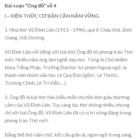
Bài soạn “Ông đồ” số 4
I – KIẾN THỨC CƠ BẢN CẦN NẮM VỮNG
1. Nhà thơ Vũ Đình Liên (1913 – 1996), quê ở Châu Khê, Bình
Giang, Hải Dương.
Vũ Đình Liên nổi tiếng với bài thơ Ông đồ từ phong trào Thơ
mới. Nhiều năm ông làm nghề dạy học. Từng là Chủ nhiệm
khoa Tiếng Pháp, Trường Đại học Sư phạm Ngoại ngữ, là
thành viên nhóm văn học Lê Quý Đôn (gồm : Lê Thước,
Trương Chính, Lê Trí Viễn,…).
2. Ông đồ là bài thơ tiêu biểu nhất cho hồn thơ giàu thương
cảm của Vũ Đình Liên. Tuy sáng tác thơ không nhiều, nhưng
chỉ với bài Ông đồ, Vũ Đình Liên đã có vị trí xứng đáng trong
phong trào Thơ mới.
Bằng thể thơ năm chữ, kết cấu giản dị, ngôn ngữ trong sáng,