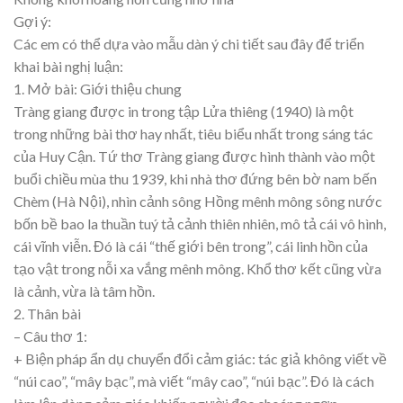
Gợi ý:
Các em có thể dựa vào mẫu dàn ý chi tiết sau đây để triển
khai bài nghị luận:
1. Mở bài: Giới thiệu chung
Tràng giang được in trong tập Lửa thiêng (1940) là một
trong những bài thơ hay nhất, tiêu biểu nhất trong sáng tác
của Huy Cận. Tứ thơ Tràng giang được hình thành vào một
buổi chiều mùa thu 1939, khi nhà thơ đứng bên bờ nam bến
Chèm (Hà Nội), nhìn cảnh sông Hồng mênh mông sông nước
bốn bề bao la thuần tuý tả cảnh thiên nhiên, mô tả cái vô hình,
cái vĩnh viễn. Đó là cái “thế giới bên trong”, cái linh hồn của
tạo vật trong nỗi xa vắng mênh mông. Khổ thơ kết cũng vừa
là cảnh, vừa là tâm hồn.
2. Thân bài
– Câu thơ 1:
+ Biện pháp ẩn dụ chuyển đổi cảm giác: tác giả không viết về
“núi cao”, “mây bạc”, mà viết “mây cao”, “núi bạc”. Đó là cách