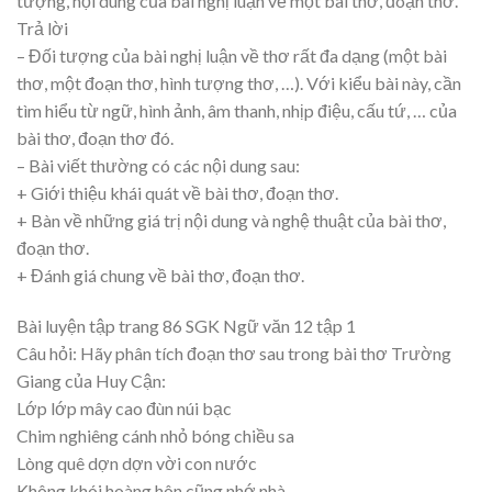
tượng, nội dung của bài nghị luận về một bài thơ, đoạn thơ.
Trả lời
– Đối tượng của bài nghị luận về thơ rất đa dạng (một bài
thơ, một đoạn thơ, hình tượng thơ, …). Với kiểu bài này, cần
tìm hiểu từ ngữ, hình ảnh, âm thanh, nhịp điệu, cấu tứ, … của
bài thơ, đoạn thơ đó.
– Bài viết thường có các nội dung sau:
+ Giới thiệu khái quát về bài thơ, đoạn thơ.
+ Bàn về những giá trị nội dung và nghệ thuật của bài thơ,
đoạn thơ.
+ Đánh giá chung về bài thơ, đoạn thơ.
Bài luyện tập trang 86 SGK Ngữ văn 12 tập 1
Câu hỏi: Hãy phân tích đoạn thơ sau trong bài thơ Trường
Giang của Huy Cận:
Lớp lớp mây cao đùn núi bạc
Chim nghiêng cánh nhỏ bóng chiều sa
Lòng quê dợn dợn vời con nước
Không khói hoàng hôn cũng nhớ nhà