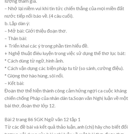
lượng tham gia.
– Nhớ lại niềm vui khi tin tức chiến thắng của mọi miền đất
nước tiếp nối báo về. (4 câu cuối).
b. Lập dàn ý:
– Mở bài: Giới thiệu đoạn thơ.
– Thân bài:
+ Triển khai các ý trong phần tìm hiểu đề.
+ Nghệ thuật điêu luyện trong việc sử dụng thể thơ lục bát:
* Cách dùng từ ngữ, hình ảnh.
* Cách vận dụng các biện pháp tu từ (so sánh, cường điệu).
* Giọng thơ hào hùng, sôi nổi.
– Kết bài:
Đoạn thơ thể hiện thành công cảm hứng ngợi ca cuộc kháng
chiến chống Pháp của nhân dân ta.Soạn văn Nghị luận về một
bài thơ, đoạn thơ lớp 12.
Bài 2 trang 86 SGK Ngữ văn 12 tập 1
Từ các đề bài và kết quả thảo luận, anh (chị) hãy cho biết đối