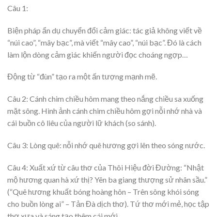
Câu 1:
Biện pháp ẩn dụ chuyển đổi cảm giác: tác giả không viết về
“núi cao”, “mây bạc”, mà viết “mây cao”, “núi bạc”. Đó là cách
làm lộn dòng cảm giác khiến người đọc choáng ngợp…
Động từ “đùn” tạo ra một ấn tượng mạnh mẽ.
Câu 2: Cánh chim chiều hôm mang theo nắng chiều sa xuống
mặt sông. Hình ảnh cánh chim chiều hôm gợi nỗi nhớ nhà và
cái buồn cô liêu của người lữ khách (so sánh).
Câu 3: Lòng quê: nỗi nhớ quê hương gợi lên theo sóng nước.
Câu 4: Xuất xứ từ câu thơ của Thôi Hiệu đời Đường: “Nhật
mộ hương quan hà xứ thị? Yên ba giang thượng sử nhân sầu.”
(“Quê hương khuất bóng hoàng hôn – Trên sông khói sóng
cho buồn lòng ai” – Tản Đà dịch thơ). Tứ thơ mới mẻ, học tập
thơ xưa và sáng tạo thêm cái mới.