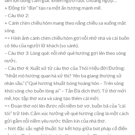
làm lộn dòng cảm giác khiến người đọc choáng ngợp…
+ Động từ “đùn” tạo ra một ấn tượng mạnh mẽ.
– Câu thơ 2:
+ Cánh chim chiều hôm mang theo nắng chiều sa xuống mặt
sông.
=> Hình ảnh cánh chim chiều hôm gợi nỗi nhớ nhà và cái buồn
cô liêu của người lữ khách (so sánh).
– Câu thơ 3: Lòng quê: nỗi nhớ quê hương gợi lên theo sóng
nước.
– Câu thơ 4: Xuất xứ từ câu thơ của Thôi Hiệu đời Đường:
“Nhật mô hương quan hà xứ thị? Yên ba giang thượng sử
nhân sầu.” (“Quê hương khuất bóng hoàng hôn – Trên sông
khói sóng cho buồn lòng ai” – Tản Đà dịch thơ). Tứ thơ mới
mẻ, học tập thơ xưa và sáng tạo thêm cái mới.
=> Đoạn thơ nói lên được nỗi niềm bơ vơ, buồn bã của “cái
tôi” trữ tình. Cảm xúc hướng về quê hương cũng là một cách
gửi gắm nỗi niềm yêu nước thầm kín của nhà thơ.
– Nét đặc sắc nghệ thuật: Sự kết hợp giữa bút pháp cổ điển