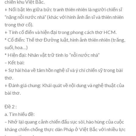
chiến khu Việt Bắc.
+ Nổi bật lên giữa bức tranh thiên nhiên là người chiến sĩ
“nặng nỗi nước nhà” (khác với hình ảnh ẩn sĩ và thiên nhiên
trong thơ cổ).
+ Tính cổ điển và hiện đại trong phong cách thơ HCM.
* Cổ điển: Thể thơ Đường luật, hình ảnh thiên nhiên (trăng,
suối, hoa…)
* Hiện đại: Nhân vật trữ tình lo “nỗi nước nhà”
– Kết bài:
+ Sự hài hòa về tâm hồn nghệ sĩ và ý chí chiến sỹ trong bài
thơ.
+ Đánh giá chung: Khái quát về nội dung và nghệ thuật của
bài thơ.
Đề 2 :
a. Tìm hiểu đề:
– Nhớ lại quang cảnh chiến đấu sục sôi, hào hùng của cuộc
kháng chiến chống thực dân Pháp ở Việt Bắc với nhiều lực