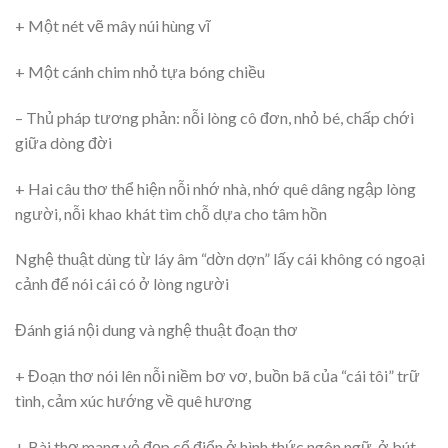
+ Một nét vẽ mây núi hùng vĩ
+ Một cánh chim nhỏ tựa bóng chiều
– Thủ pháp tương phản: nỗi lòng cô đơn, nhỏ bé, chấp chới
giữa dòng đời
+ Hai câu thơ thể hiện nỗi nhớ nhà, nhớ quê dâng ngập lòng
người, nỗi khao khát tìm chỗ dựa cho tâm hồn
Nghệ thuật dùng từ láy âm “dờn dợn” lấy cái không có ngoại
cảnh để nói cái có ở lòng người
Đánh giá nội dung và nghệ thuật đoạn thơ
+ Đoạn thơ nói lên nỗi niềm bơ vơ, buồn bã của “cái tôi” trữ
tình, cảm xúc hướng về quê hương
+ Bài thơ mang vẻ đẹp cổ điển ở hình thức ngôn ngữ, ở bút