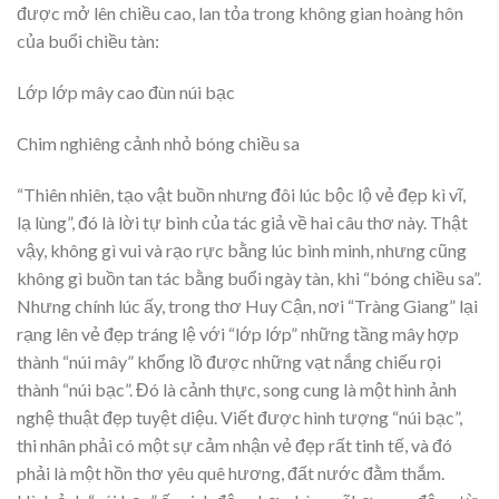
được mở lên chiều cao, lan tỏa trong không gian hoàng hôn
của buổi chiều tàn:
Lớp lớp mây cao đùn núi bạc
Chim nghiêng cảnh nhỏ bóng chiều sa
“Thiên nhiên, tạo vật buồn nhưng đôi lúc bộc lộ vẻ đẹp kì vĩ,
lạ lùng”, đó là lời tự bình của tác giả về hai câu thơ này. Thật
vậy, không gì vui và rạo rực bằng lúc bình minh, nhưng cũng
không gì buồn tan tác bằng buổi ngày tàn, khi “bóng chiều sa”.
Nhưng chính lúc ấy, trong thơ Huy Cận, nơi “Tràng Giang” lại
rạng lên vẻ đẹp tráng lệ với “lớp lớp” những tầng mây hợp
thành “núi mây” khổng lồ được những vạt nắng chiếu rọi
thành “núi bạc”. Đó là cảnh thực, song cung là một hình ảnh
nghệ thuật đẹp tuyệt diệu. Viết được hình tượng “núi bạc”,
thi nhân phải có một sự cảm nhận vẻ đẹp rất tinh tế, và đó
phải là một hồn thơ yêu quê hương, đất nước đằm thắm.