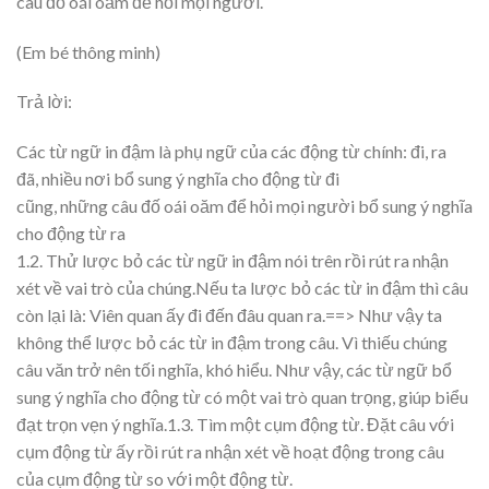
câu đố oái oăm để hỏi mọi người.
(Em bé thông minh)
Trả lời:
Các từ ngữ in đậm là phụ ngữ của các động từ chính: đi, ra
đã, nhiều nơi bổ sung ý nghĩa cho động từ đi
cũng, những câu đố oái oăm để hỏi mọi người bổ sung ý nghĩa
cho động từ ra
1.2. Thử lược bỏ các từ ngữ in đậm nói trên rồi rút ra nhận
xét về vai trò của chúng.Nếu ta lược bỏ các từ in đậm thì câu
còn lại là: Viên quan ấy đi đến đâu quan ra.==> Như vậy ta
không thể lược bỏ các từ in đậm trong câu. Vì thiếu chúng
câu văn trở nên tối nghĩa, khó hiểu. Như vậy, các từ ngữ bổ
sung ý nghĩa cho động từ có một vai trò quan trọng, giúp biểu
đạt trọn vẹn ý nghĩa.1.3. Tìm một cụm động từ. Đặt câu với
cụm động từ ấy rồi rút ra nhận xét về hoạt động trong câu
của cụm động từ so với một động từ.