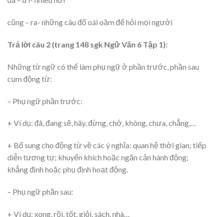
cũng – ra- những câu đố oái oăm để hỏi mọi người
Trả lời câu 2 (trang 148 sgk Ngữ Văn 6 Tập 1):
Những từ ngữ có thể làm phụ ngữ ở phần trước, phần sau
cụm động từ:
– Phụ ngữ phần trước:
+ Ví dụ: đã, đang sẽ, hãy, đừng, chớ, không, chưa, chẳng,…
+ Bổ sung cho động từ về các ý nghĩa: quan hệ thời gian; tiếp
diễn tương tự; khuyến khích hoặc ngăn cản hành động;
khẳng định hoặc phụ định hoạt động.
– Phụ ngữ phần sau:
+ Ví dụ: xong, rồi, tốt, giỏi, sách, nhà…