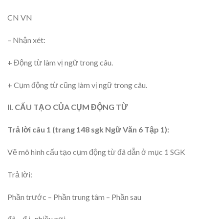
CN VN
– Nhận xét:
+ Động từ làm vị ngữ trong câu.
+ Cụm động từ cũng làm vị ngữ trong câu.
II. CẤU TẠO CỦA CỤM ĐỘNG TỪ
Trả lời câu 1 (trang 148 sgk Ngữ Văn 6 Tập 1):
Vẽ mô hình cấu tạo cụm động từ đã dẫn ở mục 1 SGK
Trả lời:
Phần trước – Phần trung tâm – Phần sau
đã – đ i- nhiều nơi