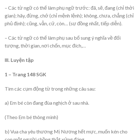
– Các từ ngữ có thể làm phụ ngữ trước: đã, sẽ, đang (chỉ thời
gian); hãy, đừng, chớ (chỉ mệnh lệnh); không, chưa, chẳng (chỉ
phủ định); cũng, vẫn, cứ, còn… (sự đồng nhất, tiếp diễn).
– Các từ ngữ có thể làm phụ sau bổ sung ý nghĩa về đối
tượng, thời gian, nơi chốn, mục đích,…
III. Luyện tập
1 – Trang 148 SGK
Tìm các cụm động từ trong những câu sau:
a) Em bé còn đang đùa nghịch ở sau nhà.
(Theo Em bé thông minh)
b) Vua cha yêu thương Mị Nương hết mực, muốn kén cho
con một người chồng thật xứng đáng.