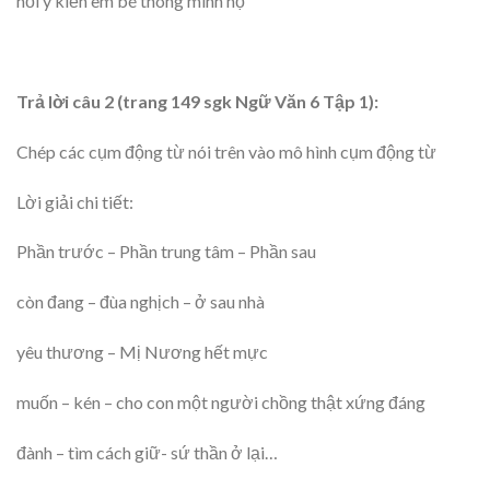
hỏi ý kiến em bé thông minh nọ
Trả lời câu 2 (trang 149 sgk Ngữ Văn 6 Tập 1):
Chép các cụm động từ nói trên vào mô hình cụm động từ
Lời giải chi tiết:
Phần trước – Phần trung tâm – Phần sau
còn đang – đùa nghịch – ở sau nhà
yêu thương – Mị Nương hết mực
muốn – kén – cho con một người chồng thật xứng đáng
đành – tìm cách giữ- sứ thần ở lại…