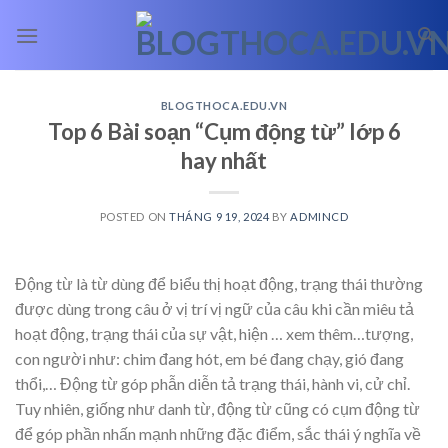
Skip
to
content
BLOGTHOCA.EDU.VN
Top 6 Bài soạn “Cụm động từ” lớp 6
hay nhất
POSTED ON
THÁNG 9 19, 2024
BY
ADMINCD
Động từ là từ dùng để biểu thị hoạt động, trạng thái thường
được dùng trong câu ở vị trí vị ngữ của câu khi cần miêu tả
hoạt động, trạng thái của sự vật, hiện
… xem thêm…
tượng,
con người như: chim đang hót, em bé đang chạy, gió đang
thổi,… Động từ góp phẫn diễn tả trạng thái, hành vi, cử chỉ.
Tuy nhiên, giống như danh từ, động từ cũng có cụm động từ
để góp phần nhấn mạnh những đặc điểm, sắc thái ý nghĩa về