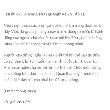
Trả lời câu 3 (trang 149 sgk Ngữ Văn 6 Tập 1):
Nêu ý nghĩa của các phụ ngữ được in đậm trong đoạn dưới
đây. Việc dùng các phụ ngữ này trước động từ miêu tả hành
động của người cha và viên quan nói lên điều gì về trí thông
minh của chú bé trong truyện Em bé thông minh.
Người cha đứng ngẩn ra chưa biết trả lời thế nào thì đứa
con chừng bảy, tám tuổi nhanh miệng hỏi vặn lại quan […].
Viên quan nghe cậu bé hỏi lại như thế thì há hốc mồm sửng
sốt, không biết đáp sao cho ổn. Quan thầm nghĩ, nhất định
nhân tài ở đây rồi, chả phải tìm đâu mất công.
(Em bé thông minh)
Lời giải chi tiết: