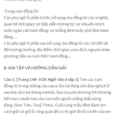
Trong cụm động từ:
Các phụ ngữ ở phần trước bổ sung cho động từ các ý nghĩa:
quan hệ thời gian; sự tiếp diễn tương tự; sự khuyến khích
hoặc ngăn cản hành động; sự khẳng định hoặc phủ định hành
động, …
Các phụ ngữ ở phần sau bổ sung cho động từ các chi tiết về
đối tượng, hướng, địa điểm, thời gian, mục đích, nguyên nhân,
phương tiện và cách thức hành động, ..
B. BÀI TẬP VÀ HƯỚNG DẪN GIẢI
Câu 1: (Trang 148- SGK Ngữ văn 6 tập 1)
Tìm các cụm
động từ trong những câu sau:a. Em bé đang còn đùa nghịch ở
sau nhà. (Em bé thông minh)b. Vua cha yêu thương Mị Nương
hết mực, muốn kén cho con một người chồng thật xứng
đáng. (Sơn Tinh, Thuỷ Tinh)c. Cuối cùng triều đình đành tìm
cách giữ sứ giả ở công quán để có thì giờ đi hỏi ý kiến của em