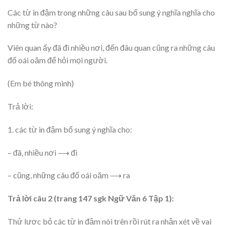
Các từ in đậm trong những câu sau bổ sung ý nghĩa nghĩa cho
những từ nào?
Viên quan ấy đã đi nhiều nơi, đến đâu quan cũng ra những câu
đố oái oăm để hỏi mọi người.
(Em bé thông minh)
Trả lời:
1. các từ in đậm bổ sung ý nghĩa cho:
– đã, nhiều nơi ⟶ đi
– cũng, những câu đố oái oăm ⟶ ra
Trả lời câu 2 (trang 147 sgk Ngữ Văn 6 Tập 1):
Thử lược bỏ các từ in đậm nói trên rồi rút ra nhận xét về vai