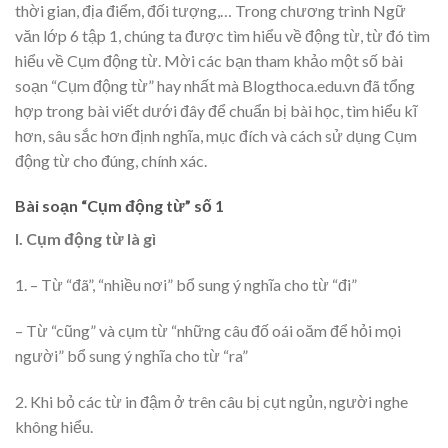
thời gian, địa điểm, đối tượng,… Trong chương trình Ngữ
văn lớp 6 tập 1, chúng ta được tìm hiểu về động từ, từ đó tìm
hiểu về Cụm động từ. Mời các bạn tham khảo một số bài
soạn “Cụm động từ” hay nhất mà Blogthoca.edu.vn đã tổng
hợp trong bài viết dưới đây để chuẩn bị bài học, tìm hiểu kĩ
hơn, sâu sắc hơn định nghĩa, mục đích và cách sử dụng Cụm
động từ cho đúng, chính xác.
Bài soạn “Cụm động từ” số 1
I. Cụm động từ là gì
1. – Từ “đã”, “nhiều nơi” bổ sung ý nghĩa cho từ “đi”
– Từ “cũng” và cụm từ “những câu đố oái oăm để hỏi mọi
người” bổ sung ý nghĩa cho từ “ra”
2. Khi bỏ các từ in đậm ở trên câu bị cụt ngủn, người nghe
không hiểu.