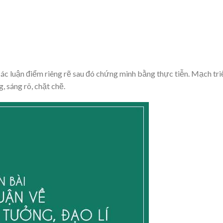
 các luận điểm riêng rẽ sau đó chứng minh bằng thực tiễn. Mạch tri
, sáng rõ, chặt chẽ.