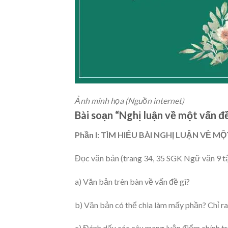
Ảnh minh họa (Nguồn internet)
Bài soạn “Nghị luận về một vấn đề
Phần I: TÌM HIỂU BÀI NGHỊ LUẬN VỀ 
Đọc văn bản (trang 34, 35 SGK Ngữ văn 9 tập 
a) Văn bản trên bàn về vấn đề gì?
b) Văn bản có thể chia làm mấy phần? Chỉ ra
c) Đánh dấu các câu mang luận điểm chính tr