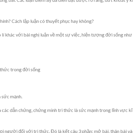
chính? Cách lập luận có thuyết phục hay không?
 lí khác với bài nghị luận về một sự việc, hiện tượng đời sống như
i thức trong đời sống
à sức mạnh.
 các dẫn chứng, chứng minh tri thức là sức mạnh trong lĩnh vực kĩ
i người đối với tri thức. Đó là kết câu 3 phần: mở bài, thân bài và