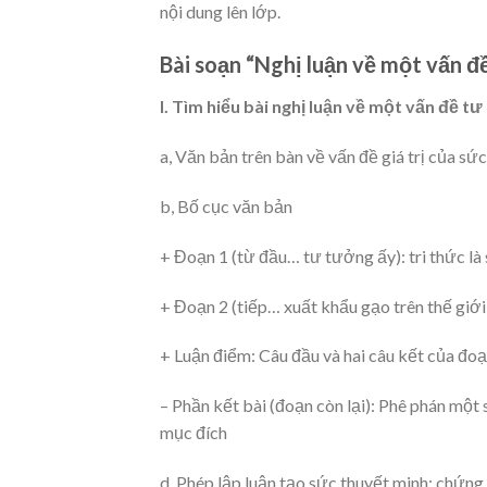
nội dung lên lớp.
Bài soạn “Nghị luận về một vấn đề
I. Tìm hiểu bài nghị luận về một vấn đề tư
a, Văn bản trên bàn về vấn đề giá trị của sứ
b, Bố cục văn bản
+ Đoạn 1 (từ đầu… tư tưởng ấy): tri thức l
+ Đoạn 2 (tiếp… xuất khẩu gạo trên thế giớ
+ Luận điểm: Câu đầu và hai câu kết của đoạ
– Phần kết bài (đoạn còn lại): Phê phán một
mục đích
d, Phép lập luận tạo sức thuyết minh: chứng