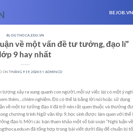
BEJOB.V
BLOGTHOCA.EDU.VN
luận về một vấn đề tư tưởng, đạo lí”
lớp 9 hay nhất
D ON
THÁNG 9 19, 2024
BY
ADMINCD
n tượng xảy ra xung quanh con người, mỗi sự việc lại có một ý ngh
xem thêm…
chiêm nghiệm. Đó có thể là bằng lời nói hoặc sử dụng
ận về một tư tưởng đạo lí đã trở nên rất quen thuộc và thường đ
rong chương trình Ngữ văn lớp 9, học sinh được làm quen với thể 
 tưởng đạo lí. Mời các bạn tham khảo một số bài soạn “Nghị luận v
ogthoca.edu.vn đã tổng hợp trong bài viết dưới đây để chuẩn bị tố