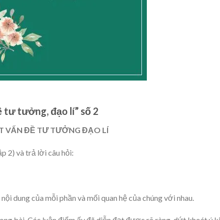
 tư tưởng, đạo lí” số 2
MỘT VẤN ĐỀ TƯ TƯỞNG ĐẠO LÍ
2) và trả lời câu hỏi:
 nội dung của mỗi phần và mối quan hệ của chúng với nhau.
ong bài. Các luận điểm ấy đã diễn đạt được rõ ràng, dứt khoát ý k