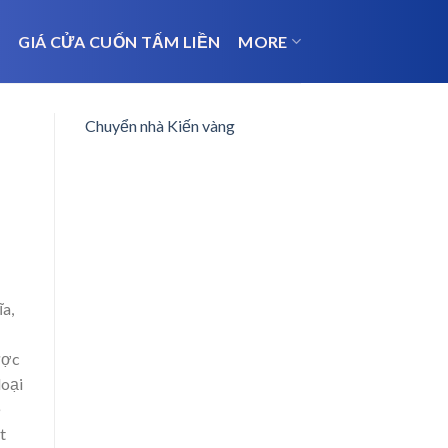
N
GIÁ CỬA CUỐN TẤM LIỀN
MORE
Chuyển nhà Kiến vàng
ĩa,
ược
loại
ề
t