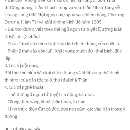
thượng hoàng Trần Thánh Tông và vua Trần Nhân Tông về
Thăng Long (Hà Nội ngày nay) ngay sau chiến thắng Chương
Dương, Hàm Tử và giải phóng kinh đô năm 1285
– Bài thơ được viết theo thể ngũ ngôn tứ tuyệt Đường luật
2. Bố cục (2 phần)
– Phần 1 (hai câu thơ đầu): Hào khí chiến thắng của quân ta
– Phần 2 (hai câu còn lại): Khát vọng muôn đời thái bình, độc
lập
3. Giá trị nội dung
Bài thơ thể hiện hào khí chiến thắng và khát vọng thái bình,
thịnh trị của dân tộc ta ở thời đại nhà Trần
4. Giá trị nghệ thuật
– Thể thơ ngũ ngôn tứ tuyệt cô đọng, hàm súc
– Giọng điệu sảng khoái, hân hoan, tự hào
– Hình thức diễn đạt cô đúc, dồn nén cảm xúc vào bên trong ý
tưởng
I
II. Trả lời câu hỏi