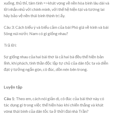
xuống, thủ thỉ, tâm tình =>khát vọng về nền hòa bình lâu dài và
lời nhắn nhủ với chính mình, với thế hệ hiện tại và tương lai
hãy bảo vệ nền thái bình thịnh trị ấy.
Câu 3: Cách biểu ý và biểu cảm của bài Phò giá về kinh và bài
Sông núi nước Nam có gì giống nhau?
Trả lời:
Sự giống nhau của hai bài thơ là cả hai bà đều thể hiện bản
lĩnh, khí phách, tinh thần độc lập tự chủ của dân tộc ta và diễn
đạt ý tưởng ngắn gọn, cô đúc, dồn nén bên trong.
Luyện tập
Câu 1:
Theo em, cách nói giản dị, cô đúc của bài thơ này có
tác dụng gì trong việc thế hiện hào khí chiến thắng và khát
vọng thái bình của dân tộc ta ở thời đại nhà Trần?