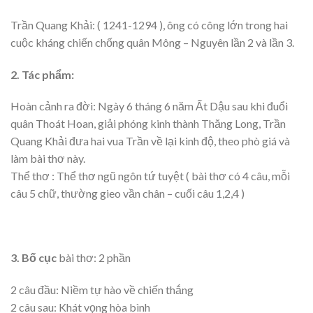
Trần Quang Khải: ( 1241-1294 ), ông có công lớn trong hai
cuộc kháng chiến chống quân Mông – Nguyên lần 2 và lần 3.
2. Tác phẩm:
Hoàn cảnh ra đời: Ngày 6 tháng 6 năm Ất Dậu sau khi đuổi
quân Thoát Hoan, giải phóng kinh thành Thăng Long, Trần
Quang Khải đưa hai vua Trần về lại kinh độ, theo phò giá và
làm bài thơ này.
Thể thơ : Thể thơ ngũ ngôn tứ tuyệt ( bài thơ có 4 câu, mỗi
câu 5 chữ, thường gieo vần chân – cuối câu 1,2,4 )
3. Bố cục
bài thơ: 2 phần
2 câu đầu: Niềm tự hào về chiến thắng
2 câu sau: Khát vọng hòa bình