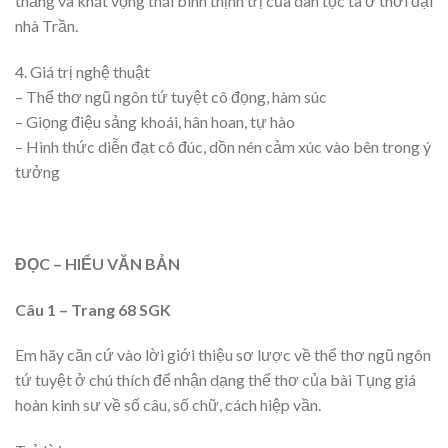
thắng và khát vọng thái bình thịnh trị của dân tộc ta ở thời đại
nhà Trần.
4. Giá trị nghệ thuật
– Thể thơ ngũ ngôn tứ tuyệt cô đọng, hàm súc
– Giọng điệu sảng khoái, hân hoan, tự hào
– Hình thức diễn đạt cô đúc, dồn nén cảm xúc vào bên trong ý
tưởng
ĐỌC – HIỂU VĂN BẢN
Câu 1 – Trang 68 SGK
Em hãy căn cứ vào lời giới thiệu sơ lược về thể thơ ngũ ngôn
tứ tuyệt ở chú thích để nhận dạng thể thơ của bài Tụng giá
hoàn kinh sư về số câu, số chữ, cách hiệp vần.