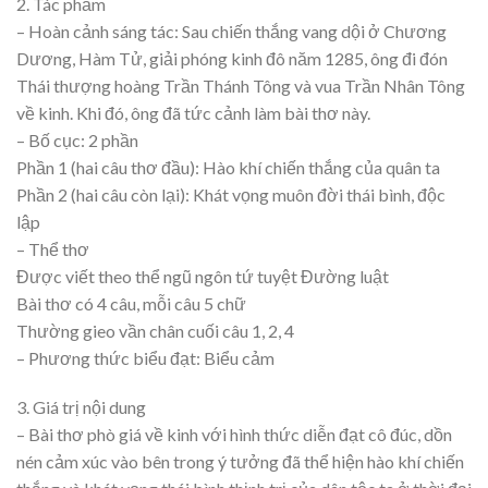
2. Tác phẩm
– Hoàn cảnh sáng tác: Sau chiến thắng vang dội ở Chương
Dương, Hàm Tử, giải phóng kinh đô năm 1285, ông đi đón
Thái thượng hoàng Trần Thánh Tông và vua Trần Nhân Tông
về kinh. Khi đó, ông đã tức cảnh làm bài thơ này.
– Bố cục: 2 phần
Phần 1 (hai câu thơ đầu): Hào khí chiến thắng của quân ta
Phần 2 (hai câu còn lại): Khát vọng muôn đời thái bình, độc
lập
– Thể thơ
Được viết theo thể ngũ ngôn tứ tuyệt Đường luật
Bài thơ có 4 câu, mỗi câu 5 chữ
Thường gieo vần chân cuối câu 1, 2, 4
– Phương thức biểu đạt: Biểu cảm
3. Giá trị nội dung
– Bài thơ phò giá về kinh với hình thức diễn đạt cô đúc, dồn
nén cảm xúc vào bên trong ý tưởng đã thể hiện hào khí chiến