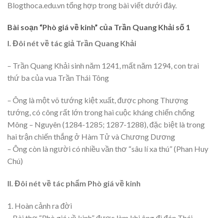
Blogthoca.edu.vn tổng hợp trong bài viết dưới đây.
Bài soạn “Phò giá về kinh” của Trần Quang Khải số 1
I. Đôi nét về tác giả Trần Quang Khải
– Trần Quang Khải sinh năm 1241, mất năm 1294, con trai
thứ ba của vua Trần Thái Tông
– Ông là một võ tướng kiệt xuất, được phong Thượng
tướng, có công rất lớn trong hai cuộc kháng chiến chống
Mông – Nguyên (1284-1285; 1287-1288), đặc biệt là trong
hai trận chiến thắng ở Hàm Tử và Chương Dương
– Ông còn là người có nhiều vần thơ “sâu lí xa thú” (Phan Huy
Chú)
II. Đôi nét về tác phẩm Phò giá về kinh
1. Hoàn cảnh ra đời
– Bài thơ “Phò giá về kinh” được làm khi ông đi đón Thái