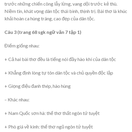
trước những chiến công lẫy lừng, vang dội trước kẻ thù.
Niềm tin, khát vọng dân tộc thái bình, thịnh trị. Bài thơ là khúc
khải hoàn ca hùng tráng, cao đẹp của dân tộc.
Câu 3 (trang 68 sgk ngữ văn 7 tập 1)
Điểm giống nhau:
+ Cả hai bài thơ đều là tiếng nói đầy hào khí của dân tộc
+ Khẳng định lòng tự tôn dân tộc và chủ quyền độc lập
+ Giọng điệu đanh thép, hào hùng
– Khác nhau:
+ Nam Quốc sơn hà: thể thơ thất ngôn tứ tuyệt
+ Phò giá về kinh: thể thơ ngũ ngôn tứ tuyệt