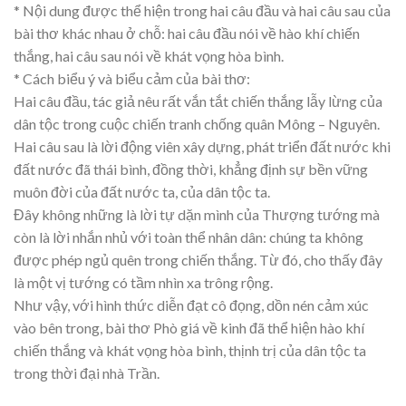
* Nội dung được thể hiện trong hai câu đầu và hai câu sau của
bài thơ khác nhau ở chỗ: hai câu đầu nói về hào khí chiến
thắng, hai câu sau nói về khát vọng hòa bình.
* Cách biểu ý và biểu cảm của bài thơ:
Hai câu đầu, tác giả nêu rất vắn tắt chiến thắng lẫy lừng của
dân tộc trong cuộc chiến tranh chống quân Mông – Nguyên.
Hai câu sau là lời động viên xây dựng, phát triển đất nước khi
đất nước đã thái bình, đồng thời, khẳng định sự bền vững
muôn đời của đất nước ta, của dân tộc ta.
Đây không những là lời tự dặn mình của Thượng tướng mà
còn là lời nhắn nhủ với toàn thể nhân dân: chúng ta không
được phép ngủ quên trong chiến thắng. Từ đó, cho thấy đây
là một vị tướng có tầm nhìn xa trông rộng.
Như vậy, với hình thức diễn đạt cô đọng, dồn nén cảm xúc
vào bên trong, bài thơ Phò giá về kinh đã thể hiện hào khí
chiến thắng và khát vọng hòa bình, thịnh trị của dân tộc ta
trong thời đại nhà Trần.