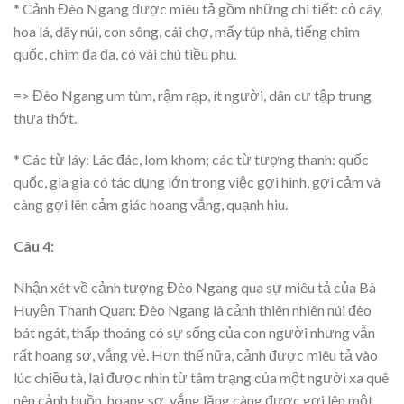
* Cảnh Đèo Ngang được miêu tả gồm những chi tiết: cỏ cây,
hoa lá, dãy núi, con sông, cái chợ, mấy túp nhà, tiếng chim
quốc, chim đa đa, có vài chú tiều phu.
=> Đèo Ngang um tùm, rậm rạp, ít người, dân cư tập trung
thưa thớt.
* Các từ láy: Lác đác, lom khom; các từ tượng thanh: quốc
quốc, gia gia có tác dụng lớn trong việc gợi hình, gợi cảm và
càng gợi lên cảm giác hoang vắng, quạnh hiu.
Câu 4:
Nhận xét về cảnh tượng Đèo Ngang qua sự miêu tả của Bà
Huyện Thanh Quan: Đèo Ngang là cảnh thiên nhiên núi đèo
bát ngát, thấp thoáng có sự sống của con người nhưng vẫn
rất hoang sơ, vắng vẻ. Hơn thế nữa, cảnh được miêu tả vào
lúc chiều tà, lại được nhìn từ tâm trạng của một người xa quê
nên cảnh buồn, hoang sơ, vắng lặng càng được gợi lên một