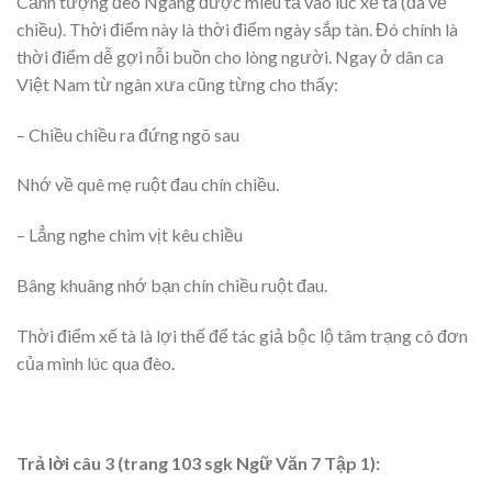
Cảnh tượng đèo Ngang được miêu tả vào lúc xế tà (đã về
chiều). Thời điểm này là thời điểm ngày sắp tàn. Đó chính là
thời điểm dễ gợi nỗi buồn cho lòng người. Ngay ở dân ca
Việt Nam từ ngàn xưa cũng từng cho thấy:
– Chiều chiều ra đứng ngõ sau
Nhớ về quê mẹ ruột đau chín chiều.
– Lẳng nghe chim vịt kêu chiều
Bâng khuâng nhớ bạn chín chiều ruột đau.
Thời điểm xế tà là lợi thế để tác giả bộc lộ tâm trạng cô đơn
của mình lúc qua đèo.
Trả lời câu 3 (trang 103 sgk Ngữ Văn 7 Tập 1):