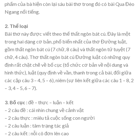
phẩm của bà hiện còn lại sáu bài thơ trong đó có bài Qua Đèo
Ngang nổi tiếng.
2. Thể loại
Bài thơ này được viết theo thể thất ngôn bát cú. Đây là một
trong hai dạng cơ bản, phổ biến nhất của thơ Đường luật,
gồm thất ngôn bát cú (7 chữ, 8 câu) và thất ngôn tứ tuyệt (7
chữ, 4 câu). Thơ thất ngôn bát cú Đường luật có những quy
định rất chặt chẽ về bố cục (tổ chức cơ bản về nội dung và
hình thức), luật (quy định về vần, thanh trong cả bài, đối giữa
các cặp câu 3 – 4, 5 – 6), niêm (sự liên kết giữa các câu 1 – 8, 2
– 3, 4 – 5, 6 – 7).
3. Bố cục :
đề – thực – luận – kết
– 2 câu đề : cái nhìn chung về cảnh vật
– 2 câu thực : miêu tả cuộc sống con người
– 2 câu luận : tâm trạng tác giả
– 2 câu kết : nỗi cô đơn lên cao