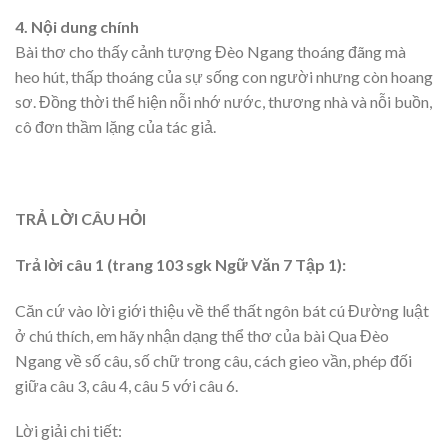
4. Nội dung chính
Bài thơ cho thấy cảnh tượng Đèo Ngang thoáng đãng mà
heo hút, thấp thoáng của sự sống con người nhưng còn hoang
sơ. Đồng thời thể hiện nỗi nhớ nước, thương nhà và nỗi buồn,
cô đơn thầm lặng của tác giả.
TRẢ LỜI CÂU HỎI
Trả lời câu 1 (trang 103 sgk Ngữ Văn 7 Tập 1):
Căn cứ vào lời giới thiệu về thể thất ngôn bát cú Đường luật
ở chú thích, em hãy nhận dạng thể thơ của bài Qua Đèo
Ngang về số câu, số chữ trong câu, cách gieo vần, phép đối
giữa câu 3, câu 4, câu 5 với câu 6.
Lời giải chi tiết: