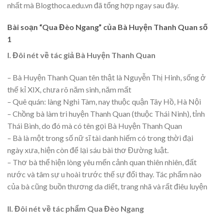
nhất mà Blogthoca.edu.vn đã tổng hợp ngay sau đây.
Bài soạn “Qua Đèo Ngang” của Bà Huyện Thanh Quan số
1
I. Đôi nét về tác giả Bà Huyện Thanh Quan
– Bà Huyện Thanh Quan tên thật là Nguyễn Thị Hinh, sống ở
thế kỉ XIX, chưa rõ năm sinh, năm mất
– Quê quán: làng Nghi Tàm, nay thuộc quận Tây Hồ, Hà Nội
– Chồng bà làm tri huyện Thanh Quan (thuộc Thái Ninh), tỉnh
Thái Bình, do đó mà có tên gọi Bà Huyện Thanh Quan
– Bà là một trong số nữ sĩ tài danh hiếm có trong thời đại
ngày xưa, hiện còn để lại sáu bài thơ Đường luật.
– Thơ bà thể hiện lòng yêu mến cảnh quan thiên nhiên, đất
nước và tâm sự u hoài trước thế sự đổi thay. Tác phẩm nào
của bà cũng buồn thương da diết, trang nhã và rất điêu luyện
II. Đôi nét về tác phẩm Qua Đèo Ngang