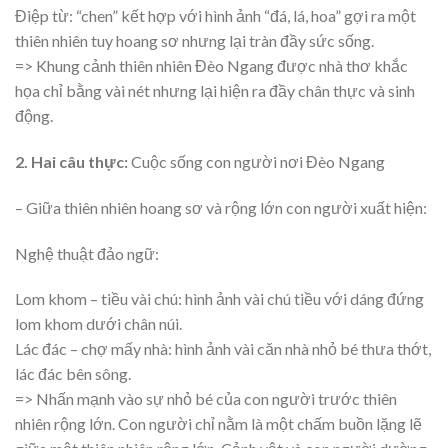
Điệp từ: “chen” kết hợp với hình ảnh “đá, lá, hoa” gợi ra một
thiên nhiên tuy hoang sơ nhưng lại tràn đầy sức sống.
=> Khung cảnh thiên nhiên Đèo Ngang được nhà thơ khắc
họa chỉ bằng vài nét nhưng lại hiện ra đầy chân thực và sinh
động.
2. Hai câu thực:
Cuộc sống con người nơi Đèo Ngang
– Giữa thiên nhiên hoang sơ và rộng lớn con người xuất hiện:
Nghệ thuật đảo ngữ:
Lom khom – tiều vài chú: hình ảnh vài chú tiều với dáng đứng
lom khom dưới chân núi.
Lác đác – chợ mấy nhà: hình ảnh vài căn nhà nhỏ bé thưa thớt,
lác đác bên sông.
=> Nhấn mạnh vào sự nhỏ bé của con người trước thiên
nhiên rộng lớn. Con người chỉ nằm là một chấm buồn lặng lẽ