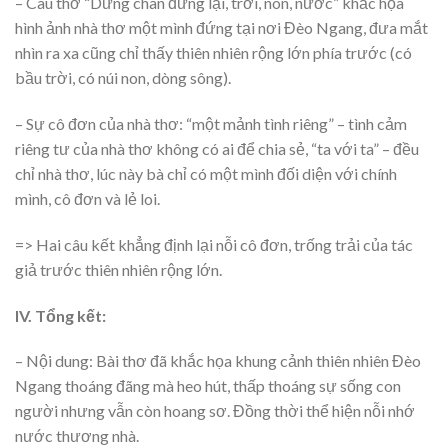
– Câu thơ “Dừng chân đứng lại, trời, non, nước” khắc họa
hình ảnh nhà thơ một mình đứng tại nơi Đèo Ngang, đưa mắt
nhìn ra xa cũng chỉ thấy thiên nhiên rộng lớn phía trước (có
bầu trời, có núi non, dòng sông).
– Sự cô đơn của nhà thơ: “một mảnh tình riêng” – tình cảm
riêng tư của nhà thơ không có ai để chia sẻ, “ta với ta” – đều
chỉ nhà thơ, lúc này bà chỉ có một mình đối diện với chính
mình, cô đơn và lẻ loi.
=> Hai câu kết khẳng định lại nỗi cô đơn, trống trải của tác
giả trước thiên nhiên rộng lớn.
IV. Tổng kết:
– Nội dung: Bài thơ đã khắc họa khung cảnh thiên nhiên Đèo
Ngang thoáng đãng mà heo hút, thấp thoáng sự sống con
người nhưng vẫn còn hoang sơ. Đồng thời thể hiện nỗi nhớ
nước thương nhà.