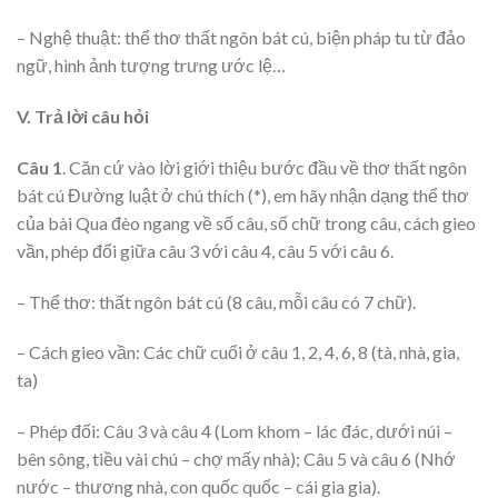
– Nghệ thuật: thể thơ thất ngôn bát cú, biện pháp tu từ đảo
ngữ, hình ảnh tượng trưng ước lệ…
V. Trả lời câu hỏi
Câu 1
. Căn cứ vào lời giới thiệu bước đầu về thơ thất ngôn
bát cú Đường luật ở chú thích (*), em hãy nhận dạng thể thơ
của bài Qua đèo ngang về số câu, số chữ trong câu, cách gieo
vần, phép đối giữa câu 3 với câu 4, câu 5 với câu 6.
– Thể thơ: thất ngôn bát cú (8 câu, mỗi câu có 7 chữ).
– Cách gieo vần: Các chữ cuối ở câu 1, 2, 4, 6, 8 (tà, nhà, gia,
ta)
– Phép đối: Câu 3 và câu 4 (Lom khom – lác đác, dưới núi –
bên sông, tiều vài chú – chợ mấy nhà); Câu 5 và câu 6 (Nhớ
nước – thương nhà, con quốc quốc – cái gia gia).