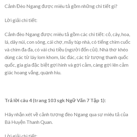
Cảnh Đèo Ngang được miêu tả gồm những chi tiết gì?
Lời giải chi tiết:
Cảnh đèo Ngang được miêu tả gồm các chi tiết: cỏ, cây, hoa,
lá, dãy núi, con sông, cái chợ, mấy túp nhà, có tiếng chim cuốc
và chim đa đa, có vài chú tiều (người đốn củi). Nhà thơ khéo
dùng các từ láy lom khom, lác đác, các từ tượng thanh quốc
quốc, gia gia đặc biệt gợi hình và gợi cảm, càng gợi lên cảm
giác hoang vắng, quạnh hiu.
Trả lời câu 4 (trang 103 sgk Ngữ Văn 7 Tập 1):
Hãy nhận xét về cảnh tượng đèo Ngang qua sự miêu tả của
Bà Huyện Thanh Quan.
Lời giải chi tiết: