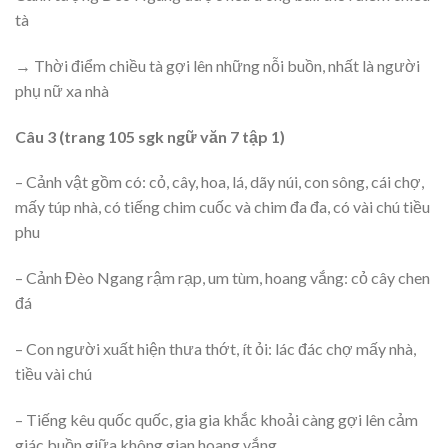
tà
→ Thời điểm chiều tà gợi lên những nỗi buồn, nhất là người
phụ nữ xa nhà
Câu 3 (trang 105 sgk ngữ văn 7 tập 1)
– Cảnh vật gồm có: cỏ, cây, hoa, lá, dãy núi, con sông, cái chợ,
mấy túp nhà, có tiếng chim cuốc và chim đa đa, có vài chú tiều
phu
– Cảnh Đèo Ngang rậm rạp, um tùm, hoang vắng: cỏ cây chen
đá
– Con người xuất hiện thưa thớt, ít ỏi: lác đác chợ mấy nhà,
tiều vài chú
– Tiếng kêu quốc quốc, gia gia khắc khoải càng gợi lên cảm
giác buồn giữa không gian hoang vắng