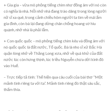
+ Gia gia – vừa mô phỏng tiếng chim như đồng âm với nó còn
có nghĩa là nhà. Nỗi nhớ nhà đang trào dâng trong lòng người
nữ sĩ xa quê, trong cảnh chiều hôm người ta tìm về mái ấm
gia đình, còn bà lại đang dừng chân chống hoang sơ hiu
quạnh, nhớ nhà là phải lắm.
+ Con quốc quốc – mô phỏng tiếng chim kêu và đồng âm với
nó quốc quốc là đất nước, Tổ quốc. Bà là nho sĩ xứ Bắc Hà
quặn lòng nhớ về Thăng Long xưa, nhớ về quá khứ của đất
nước lúc còn hưng thịnh, lúc triều Nguyễn chưa dời kinh đô
vào Huế.
– Trực tiếp tả tình: Thể hiện qua câu cuối của bài thơ “Một
mảnh tình riêng ta với ta”. Mảnh tình riêng đó thật sâu sắc,
thấm thía.