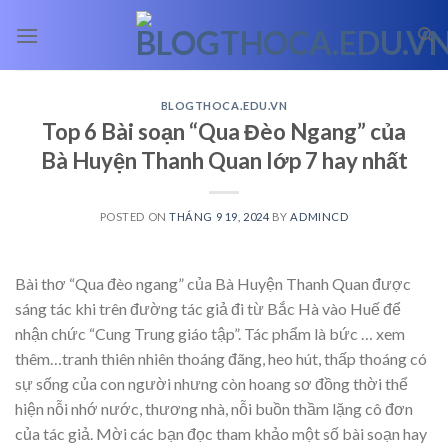
Skip
to
content
BLOGTHOCA.EDU.VN
Top 6 Bài soạn “Qua Đèo Ngang” của
Bà Huyện Thanh Quan lớp 7 hay nhất
POSTED ON
THÁNG 9 19, 2024
BY
ADMINCD
Bài thơ “Qua đèo ngang” của Bà Huyện Thanh Quan được
sáng tác khi trên đường tác giả đi từ Bắc Hà vào Huế để
nhận chức “Cung Trung giáo tập”. Tác phẩm là bức
… xem
thêm…
tranh thiên nhiên thoáng đãng, heo hút, thấp thoáng có
sự sống của con người nhưng còn hoang sơ đồng thời thể
hiện nỗi nhớ nước, thương nhà, nỗi buồn thầm lặng cô đơn
của tác giả. Mời các bạn đọc tham khảo một số bài soạn hay