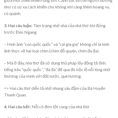
giữa một thiên nhiên rộng lớn. Cảnh vật và con người dường
như có sự xa cách khiến cho không khí càng thêm hoang vu,
cô quạnh.
3. Hai câu luận:
Tâm trạng nhớ nhà của nhà thơ khi đứng
trước Đèo Ngang
– Hình ảnh “con quốc quốc” và “cái gia gia” không chỉ là hình
ảnh thực về hai loại chim (chim đỗ quyên, chim đa đa).
– Mà ở đây, nhà thơ đã sử dụng thủ pháp lấy động tả tĩnh:
tiếng kêu “quốc quốc”, “đa đa” để qua đó bộc lộ nỗi lòng nhớ
thương của mình với đất nước, quê hương.
=> Hai câu thơ diễn tả nhớ nhung sâu đậm của Bà Huyện
Thanh Quan.
4. Hai câu kết:
Nỗi cô đơn tột cùng của nhà thơ