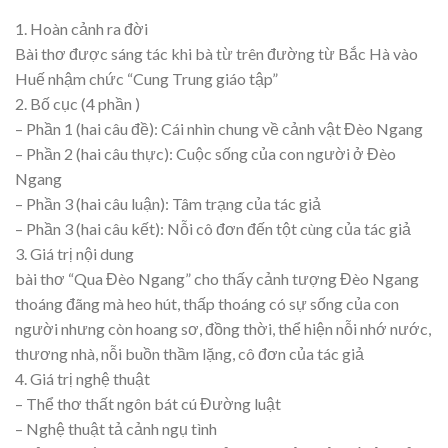
1. Hoàn cảnh ra đời
Bài thơ được sáng tác khi bà từ trên đường từ Bắc Hà vào
Huế nhậm chức “Cung Trung giáo tập”
2. Bố cục (4 phần )
– Phần 1 (hai câu đề): Cái nhìn chung về cảnh vật Đèo Ngang
– Phần 2 (hai câu thực): Cuộc sống của con người ở Đèo
Ngang
– Phần 3 (hai câu luận): Tâm trạng của tác giả
– Phần 3 (hai câu kết): Nỗi cô đơn đến tột cùng của tác giả
3. Giá trị nội dung
bài thơ “Qua Đèo Ngang” cho thấy cảnh tượng Đèo Ngang
thoáng đãng mà heo hút, thấp thoáng có sự sống của con
người nhưng còn hoang sơ, đồng thời, thể hiện nỗi nhớ nước,
thương nhà, nỗi buồn thầm lặng, cô đơn của tác giả
4. Giá trị nghệ thuật
– Thể thơ thất ngôn bát cú Đường luật
– Nghệ thuật tả cảnh ngụ tình