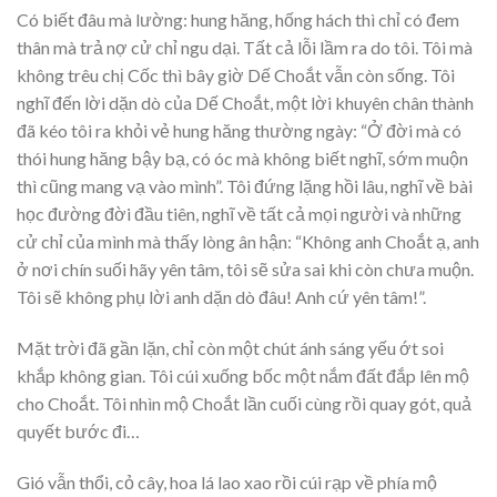
Có biết đâu mà lường: hung hăng, hống hách thì chỉ có đem
thân mà trả nợ cử chỉ ngu dại. Tất cả lỗi lầm ra do tôi. Tôi mà
không trêu chị Cốc thì bây giờ Dế Choắt vẫn còn sống. Tôi
nghĩ đến lời dặn dò của Dế Choắt, một lời khuyên chân thành
đã kéo tôi ra khỏi vẻ hung hăng thường ngày: “Ở đời mà có
thói hung hăng bậy bạ, có óc mà không biết nghĩ, sớm muộn
thì cũng mang vạ vào mình”. Tôi đứng lặng hồi lâu, nghĩ về bài
học đường đời đầu tiên, nghĩ về tất cả mọi người và những
cử chỉ của mình mà thấy lòng ân hận: “Không anh Choắt ạ, anh
ở nơi chín suối hãy yên tâm, tôi sẽ sửa sai khi còn chưa muộn.
Tôi sẽ không phụ lời anh dặn dò đâu! Anh cứ yên tâm!”.
Mặt trời đã gần lặn, chỉ còn một chút ánh sáng yếu ớt soi
khắp không gian. Tôi cúi xuống bốc một nắm đất đắp lên mộ
cho Choắt. Tôi nhìn mộ Choắt lần cuối cùng rồi quay gót, quả
quyết bước đi…
Gió vẫn thổi, cỏ cây, hoa lá lao xao rồi cúi rạp về phía mộ