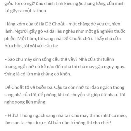
giỏi. Tôi có ngờ đâu chính tính kiêu ngạo, hung hăng của mình
lại gây ra một tai họa.
Hàng xóm của tôi là Dế Choắt – một chàng dế yếu ớt, hiền
lành. Người gầy gò và dài lêu nghêu như một gã nghiện thuốc
phiện. Một hôm, tôi sang nhà Dế Choắt chơi. Thấy nhà cửa
bừa bộn, tôi nói với cậu ta:
– Sao chú mày sinh sống cẩu thả vậy? Nhà cửa thì tuềnh
toàng, ngộ nhỡ có kẻ nào đến phá thì chú mày gặp nguy ngay.
Đúng là có lớn mà chẳng có khôn.
Dế Choắt tỏ vẻ buồn bã. Cậu ta còn nhờ tôi đào ngách thông
sang nhà của tôi, để phòng khi có chuyện sẽ giúp đỡ nhau. Tôi
nghe xong liền mắng:
– Hức! Thông ngách sang nhà ta? Chú mày thì hôi như cú mèo,
làm sao ta chịu được. Ai bảo đào tổ nông thì cho chết!