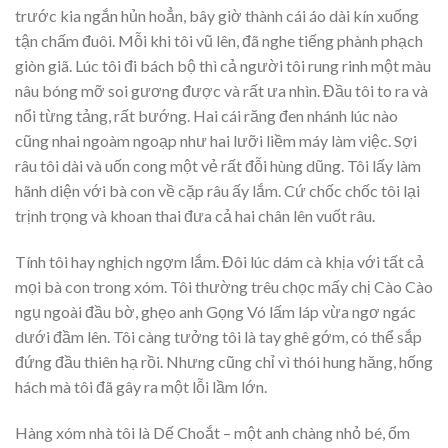
trước kia ngắn hủn hoẳn, bây giờ thành cái áo dài kín xuống
tận chấm đuôi. Mỗi khi tôi vũ lên, đã nghe tiếng phành phạch
giòn giã. Lúc tôi đi bách bộ thì cả người tôi rung rinh một màu
nâu bóng mỡ soi gương được và rất ưa nhìn. Đầu tôi to ra và
nổi từng tảng, rất bướng. Hai cái răng đen nhánh lúc nào
cũng nhai ngoàm ngoạp như hai lưỡi liềm máy làm việc. Sợi
râu tôi dài và uốn cong một vẻ rất đỗi hùng dũng. Tôi lấy làm
hãnh diện với bà con về cặp râu ấy lắm. Cứ chốc chốc tôi lại
trịnh trọng và khoan thai đưa cả hai chân lên vuốt râu.
Tính tôi hay nghịch ngợm lắm. Đôi lúc dám cà khịa với tất cả
mọi bà con trong xóm. Tôi thường trêu chọc mấy chị Cào Cào
ngụ ngoài đầu bờ, ghẹo anh Gọng Vó lấm láp vừa ngơ ngác
dưới đầm lên. Tôi càng tưởng tôi là tay ghê gớm, có thể sắp
đứng đầu thiên hạ rồi. Nhưng cũng chỉ vì thói hung hăng, hống
hách mà tôi đã gây ra một lỗi lầm lớn.
Hàng xóm nhà tôi là Dế Choắt – một anh chàng nhỏ bé, ốm