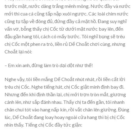
trước mặt, nước dâng trắng mênh mông. Nước đầy và nước
mới thì cua cá cũng tấp nập xuôi ngược. Các loài chim nước
cũng tụ tập về đông đủ, đứng đầy cả mặt hồ. Đang suy nghĩ
vẩn vơ, bỗng thấy chị Cốc từ dưới mặt nước bay lên, đến
đậu gần hang tôi, cách có mấy bước. Tôi nghĩ bụng sẽ trêu
chị Cốc một phen ra trò, liền rủ Dế Choắt chơi cùng, nhưng
Choắt lại nói:
– Em xin anh, đừng làm trò dại dột như thế!
Nghe vậy, tôi liền mắng Dế Choắt nhút nhát, rồi liền cất lời
trêu chị Cốc. Nghe tiếng hát, chị Cốc giật mình định bay đi.
Nhưng đến khi định thần lại, chị mới trợn tròn mắt, giương
cánh lên, như sắp đánh nhau. Thấy chị ta đến gần, tôi nhanh
chân chui tót vào hang nấp kín, rồi vắt chân lên giường. Đúng
lúc, Dế Choắt đang loay hoay ngoài cửa hang thì bị chị Cốc
nhìn thấy. Tiếng chị Cốc đầy tức giận: