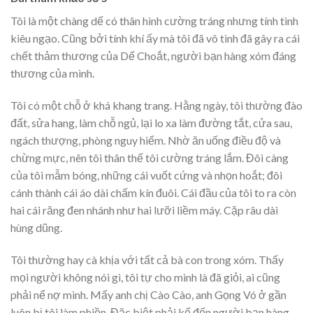
Tôi là một chàng dế có thân hình cường tráng nhưng tính tình
kiêu ngạo. Cũng bởi tính khí ấy mà tôi đã vô tình đã gây ra cái
chết thảm thương của Dế Choắt, người bạn hàng xóm đáng
thương của mình.
Tôi có một chỗ ở khá khang trang. Hằng ngày, tôi thường đào
đất, sửa hang, làm chỗ ngủ, lại lo xa làm đường tắt, cửa sau,
ngách thượng, phòng nguy hiểm. Nhờ ăn uống điều độ và
chừng mực, nên tôi thân thế tôi cường tráng lắm. Đôi càng
của tôi mẫm bóng, những cái vuốt cứng và nhọn hoắt; đôi
cánh thành cái áo dài chấm kín đuôi. Cái đầu của tôi to ra còn
hai cái răng đen nhánh như hai lưỡi liềm máy. Cặp râu dài
hùng dũng.
Tôi thường hay cà khịa với tất cả bà con trong xóm. Thấy
mọi người không nói gì, tôi tự cho mình là đã giỏi, ai cũng
phải nể nợ mình. Mấy anh chị Cào Cào, anh Gọng Vó ở gần
luôn bị tôi làm phiền. Đặc biệt phải kể đến người bạn hàng