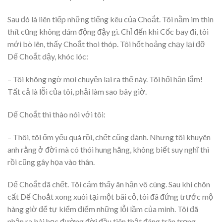
Sau đó là liên tiếp những tiếng kêu của Choắt. Tôi nằm im thin
thít cũng không dám động đậy gì. Chỉ đến khi Cốc bay đi, tôi
mới bò lên, thấy Choắt thoi thóp. Tôi hốt hoảng chạy lại đỡ
Dế Choắt dậy, khóc lóc:
– Tôi không ngờ mọi chuyện lại ra thế này. Tôi hối hận lắm!
Tất cả là lỗi của tôi, phải làm sao bây giờ.
Dế Choắt thì thào nói với tôi:
– Thôi, tôi ốm yếu quá rồi, chết cũng đành. Nhưng tôi khuyên
anh rằng ở đời mà có thói hung hăng, không biết suy nghĩ thì
rồi cũng gây họa vào thân.
Dế Choắt đã chết. Tôi cảm thấy ân hận vô cùng. Sau khi chôn
cất Dế Choắt xong xuôi tại một bãi cỏ, tôi đã đứng trước mộ
hàng giờ để tự kiểm điểm những lỗi lầm của mình. Tôi đã
nhận ra bài học đường đời đầu tiên thật đáng trân trọng.