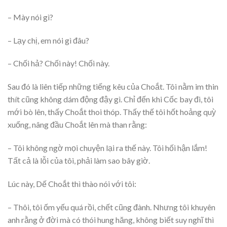
– Mày nói gì?
– Lạy chị, em nói gì đâu?
– Chối hả? Chối này! Chối này.
Sau đó là liên tiếp những tiếng kêu của Choắt. Tôi nằm im thin
thít cũng không dám động đậy gì. Chỉ đến khi Cốc bay đi, tôi
mới bò lên, thấy Choắt thoi thóp. Thấy thế tôi hốt hoảng quỳ
xuống, nâng đầu Choắt lên mà than rằng:
– Tôi không ngờ mọi chuyện lại ra thế này. Tôi hối hận lắm!
Tất cả là lỗi của tôi, phải làm sao bây giờ.
Lúc này, Dế Choắt thì thào nói với tôi:
– Thôi, tôi ốm yếu quá rồi, chết cũng đành. Nhưng tôi khuyên
anh rằng ở đời mà có thói hung hăng, không biết suy nghĩ thì