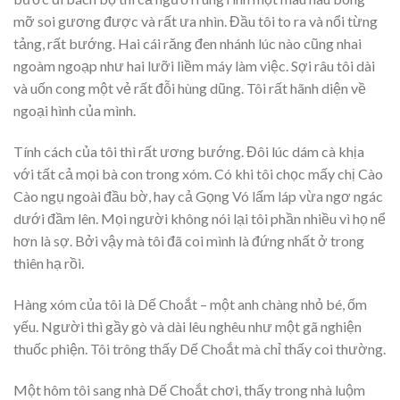
mỡ soi gương được và rất ưa nhìn. Đầu tôi to ra và nổi từng
tảng, rất bướng. Hai cái răng đen nhánh lúc nào cũng nhai
ngoàm ngoạp như hai lưỡi liềm máy làm việc. Sợi râu tôi dài
và uốn cong một vẻ rất đỗi hùng dũng. Tôi rất hãnh diện về
ngoại hình của mình.
Tính cách của tôi thì rất ương bướng. Đôi lúc dám cà khịa
với tất cả mọi bà con trong xóm. Có khi tôi chọc mấy chị Cào
Cào ngụ ngoài đầu bờ, hay cả Gọng Vó lấm láp vừa ngơ ngác
dưới đầm lên. Mọi người không nói lại tôi phần nhiều vì họ nể
hơn là sợ. Bởi vậy mà tôi đã coi mình là đứng nhất ở trong
thiên hạ rồi.
Hàng xóm của tôi là Dế Choắt – một anh chàng nhỏ bé, ốm
yếu. Người thì gầy gò và dài lêu nghêu như một gã nghiện
thuốc phiện. Tôi trông thấy Dế Choắt mà chỉ thấy coi thường.
Một hôm tôi sang nhà Dế Choắt chơi, thấy trong nhà luộm