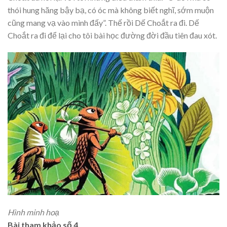
thói hung hăng bậy bạ, có óc mà không biết nghĩ, sớm muộn
cũng mang vạ vào mình đấy”. Thế rồi Dế Choắt ra đi. Dế
Choắt ra đi để lại cho tôi bài học đường đời đầu tiên đau xót.
Hình minh hoạ
Bài tham khảo số 4