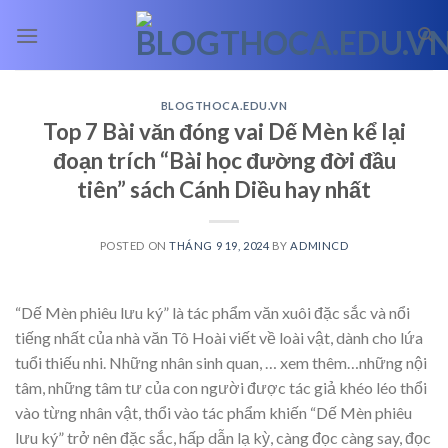
Skip
to
content
BLOGTHOCA.EDU.VN
Top 7 Bài văn đóng vai Dế Mèn kể lại
đoạn trích “Bài học đường đời đầu
tiên” sách Cánh Diều hay nhất
POSTED ON
THÁNG 9 19, 2024
BY
ADMINCD
“Dế Mèn phiêu lưu ký” là tác phẩm văn xuôi đặc sắc và nổi
tiếng nhất của nhà văn Tô Hoài viết về loài vật, dành cho lứa
tuổi thiếu nhi. Những nhân sinh quan,
… xem thêm…
những nội
tâm, những tâm tư của con người được tác giả khéo léo thổi
vào từng nhân vật, thổi vào tác phẩm khiến “Dế Mèn phiêu
lưu ký” trở nên đặc sắc, hấp dẫn lạ kỳ, càng đọc càng say, đọc