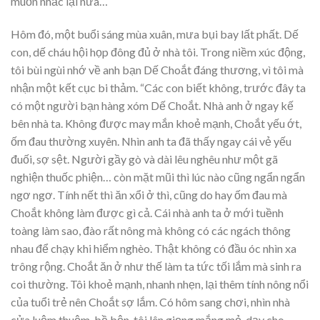
muốn nhắc lại nữa…
Hôm đó, một buổi sáng mùa xuân, mưa bụi bay lất phất. Dế
con, dế cháu hội họp đông đủ ở nhà tôi. Trong niềm xúc động,
tôi bùi ngùi nhớ về anh bạn Dế Choắt đáng thương, vì tôi mà
nhận một kết cục bi thảm. “Các con biết không, trước đây ta
có một người bạn hàng xóm Dế Choắt. Nhà anh ở ngay kế
bên nhà ta. Không được may mắn khoẻ mạnh, Choắt yếu ớt,
ốm đau thường xuyên. Nhìn anh ta đã thấy ngay cái vẻ yếu
đuối, sợ sệt. Người gầy gò và dài lêu nghêu như một gã
nghiện thuốc phiện… còn mặt mũi thì lúc nào cũng ngẩn ngẩn
ngơ ngơ. Tính nết thì ăn xổi ở thì, cũng do hay ốm đau mà
Choắt không làm được gì cả. Cái nhà anh ta ở mới tuềnh
toàng làm sao, đào rất nông mà không có các ngách thông
nhau để chạy khi hiểm nghèo. Thật không có đầu óc nhìn xa
trông rộng. Choắt ăn ở như thế làm ta tức tối lắm mà sinh ra
coi thường. Tôi khoẻ mạnh, nhanh nhẹn, lại thêm tính nông nổi
của tuổi trẻ nên Choắt sợ lắm. Có hôm sang chơi, nhìn nhà
cửa luộm thuộm, bề bộn, tôi lên giọng mắng mỏ, dạy cho