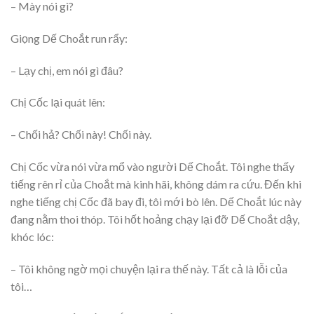
– Mày nói gì?
Giọng Dế Choắt run rẩy:
– Lạy chị, em nói gì đâu?
Chị Cốc lại quát lên:
– Chối hả? Chối này! Chối này.
Chị Cốc vừa nói vừa mổ vào người Dế Choắt. Tôi nghe thấy
tiếng rên rỉ của Choắt mà kinh hãi, không dám ra cứu. Đến khi
nghe tiếng chị Cốc đã bay đi, tôi mới bò lên. Dế Choắt lúc này
đang nằm thoi thóp. Tôi hốt hoảng chạy lại đỡ Dế Choắt dậy,
khóc lóc:
– Tôi không ngờ mọi chuyện lại ra thế này. Tất cả là lỗi của
tôi…