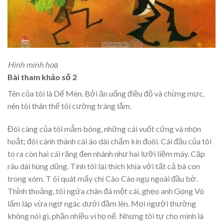
Hình minh hoạ
Bài tham khảo số 2
Tên của tôi là Dế Mèn. Bởi ăn uống điều độ và chừng mực,
nên tôi thân thế tôi cường tráng lắm.
Đôi càng của tôi mẫm bóng, những cái vuốt cứng và nhọn
hoắt; đôi cánh thành cái áo dài chấm kín đuôi. Cái đầu của tôi
to ra còn hai cái răng đen nhánh như hai lưỡi liềm máy. Cặp
râu dài hùng dũng. Tính tôi lại thích khịa với tất cả bà con
trong xóm. T ôi quát mấy chị Cào Cào ngụ ngoài đầu bờ.
Thỉnh thoảng, tôi ngứa chân đá một cái, ghẹo anh Gọng Vó
lấm láp vừa ngơ ngác dưới đầm lên. Mọi người thường
không nói gì, phần nhiều vì họ nể. Nhưng tôi tự cho mình là