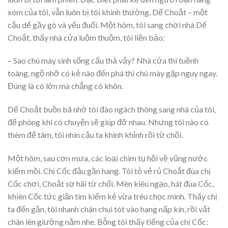
xóm của tôi, vẫn luôn bị tôi khinh thường. Dế Choắt – một
cậu dế gầy gò và yếu đuối. Một hôm, tôi sang chơi nhà Dế
Choắt, thấy nhà cửa luộm thuộm, tôi liền bảo:
– Sao chú mày sinh sống cẩu thả vậy? Nhà cửa thì tuềnh
toàng, ngộ nhỡ có kẻ nào đến phá thì chú mày gặp nguy ngay.
Đúng là có lớn mà chẳng có khôn.
Dế Choắt buồn bã nhờ tôi đào ngách thông sang nhà của tôi,
để phòng khi có chuyện sẽ giúp đỡ nhau. Nhưng tôi nào có
thèm để tâm, tôi nhìn cậu ta khinh khỉnh rồi từ chối.
Một hôm, sau cơn mưa, các loại chim tụ hội về vũng nước
kiếm mồi. Chị Cốc đậu gần hang. Tôi tỏ vẻ rủ Choắt đùa chị
Cốc chơi, Choắt sợ hãi từ chối. Mèn kiêu ngạo, hát đùa Cốc,
khiên Cốc tức giận tìm kiếm kẻ vừa trêu chọc mình. Thấy chị
ta đến gần, tôi nhanh chân chui tót vào hang nấp kín, rồi vắt
chân lên giường nằm nhe. Bỗng tôi thấy tiếng của chị Cốc: