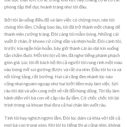
phòng tập thể dục hoành tráng như tôi đâu.
Bởi tôi ăn uống điều độ và làm việc có chừng mực nên tôi
chóng lớn lắm. Chẳng bao lâu, tôi đã trở thành một chàng dế
thanh niên cường tráng. Đôi càng tôi mẫm bóng. Những cái
vuốt ở chân, ở khoeo cứ cứng dần và nhọn hoắt. Đôi cánh tôi,
trước kia ngắn hủn hoẳn, bây giờ thành cái áo dài kín xuống
tận chấm đuôi. Mỗi khi tôi vũ lên, đã nghe tiếng phành phạch
giòn giã. Lúc tôi đi bách bộ thì cả người tôi rung rinh một màu
nâu bóng mỡ soi gương được và rất ưa nhìn. Đầu tôi to ra và
nổi từng tảng, rất bướng. Hai cái răng đen nhánh lúc nào
cũng nhai ngoàm ngoạp như hai lưỡi liềm máy làm việc. Sợi
râu tôi dài và uốn cong một vẻ rất đỗi hùng dũng. Tôi lấy làm
hãnh diện với bà con về cặp râu ấy lắm. Cứ chốc chốc tôi lại
trịnh trọng và khoan thai đưa cả hai chân lên vuốt râu.
Tính tôi hay nghịch ngợm lắm. Đôi lúc dám cà khịa với tất cả
mọi bà con trong xóm. Khi tôi to tiếng thì ai cũng nhịn, không