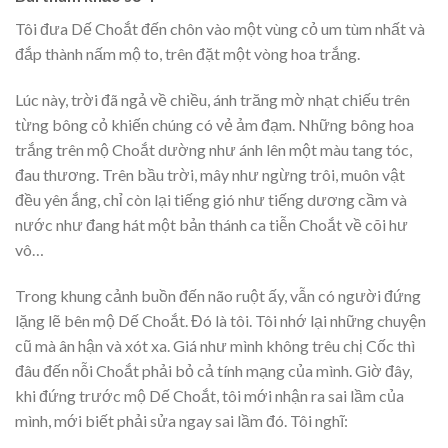
Tôi đưa Dế Choắt đến chôn vào một vùng cỏ um tùm nhất và
đắp thành nấm mộ to, trên đặt một vòng hoa trắng.
Lúc này, trời đã ngả về chiều, ánh trăng mờ nhạt chiếu trên
từng bông cỏ khiến chúng có vẻ ảm đạm. Những bông hoa
trắng trên mộ Choắt dường như ánh lên một màu tang tóc,
đau thương. Trên bầu trời, mây như ngừng trôi, muôn vật
đều yên ắng, chỉ còn lại tiếng gió như tiếng dương cầm và
nước như đang hát một bản thánh ca tiễn Choắt về cõi hư
vô…
Trong khung cảnh buồn đến não ruột ấy, vẫn có người đứng
lặng lẽ bên mộ Dế Choắt. Đó là tôi. Tôi nhớ lại những chuyện
cũ mà ân hận và xót xa. Giá như mình không trêu chị Cốc thì
đâu đến nỗi Choắt phải bỏ cả tính mạng của mình. Giờ đây,
khi đứng trước mộ Dế Choắt, tôi mới nhận ra sai lầm của
mình, mới biết phải sửa ngay sai lầm đó. Tôi nghĩ: