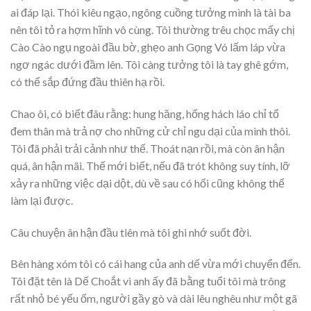
ai đáp lại. Thói kiêu ngạo, ngông cuồng tưởng mình là tài ba
nên tôi tỏ ra hợm hĩnh vô cùng. Tôi thường trêu chọc mấy chị
Cào Cào ngụ ngoài đầu bờ, ghẹo anh Gọng Vó lấm láp vừa
ngơ ngác dưới đầm lên. Tôi càng tưởng tôi là tay ghê gớm,
có thể sắp đứng đầu thiên hạ rồi.
Chao ôi, có biết đâu rằng: hung hăng, hống hách láo chỉ tổ
đem thân mà trả nợ cho những cử chỉ ngu dại của mình thôi.
Tôi đã phải trải cảnh như thế. Thoát nạn rồi, mà còn ân hận
quá, ân hận mãi. Thế mới biết, nếu đã trót không suy tính, lỡ
xảy ra những việc dại dột, dù về sau có hối cũng không thể
làm lại được.
Câu chuyện ân hận đầu tiên mà tôi ghi nhớ suốt đời.
Bên hàng xóm tôi có cái hang của anh dế vừa mới chuyển đến.
Tôi đặt tên là Dế Choắt vì anh ấy đã bằng tuổi tôi mà trông
rất nhỏ bé yếu ốm, người gầy gò và dài lêu nghêu như một gã