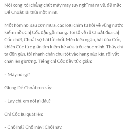
Nói xong, tôi chẳng chút mảy may suy nghĩ mà ra về, để mặc
Dế Choắt lủi thủi một mình.
Một hôm nọ, sau cơn mưa, các loại chim tụ hội về vũng nước
kiếm mồi. Chị Cốc đậu gần hang. Tôi tỏ vẻ rủ Choắt đùa chị
Cốc chơi, Choắt sợ hãi từ chối. Mèn kiêu ngạo, hát đùa Cốc,
khiên Cốc tức giận tìm kiếm kẻ vừa trêu chọc mình. Thấy chị
ta đến gần, tôi nhanh chân chui tót vào hang nấp kín, rồi vắt
chân lên giường. Tiếng chị Cốc đầy tức giận:
– Mày nói gì?
Giọng Dế Choắt run rẩy:
– Lạy chị, em nói gì đâu?
Chị Cốc lại quát lên:
– Chối hả? Chối này! Chối này.