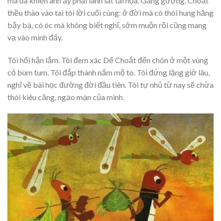
mà đã khiến anh ấy phải lãnh lất tai họa. Gắng gượng, Choắt
thều thào vào tai tôi lời cuối cùng: ở đời mà có thói hung hăng
bậy bạ, có óc mà không biết nghĩ, sớm muộn rồi cũng mang
vạ vào mình đấy.
Tôi hối hận lắm. Tôi đem xác Dế Choắt đến chôn ở một vùng
cỏ bùm tum. Tôi đắp thành nấm mộ to. Tôi đứng lặng giờ lâu,
nghĩ về bài học đường đời đầu tiên. Tôi tự nhủ từ nay sẽ chừa
thói kiêu căng, ngạo mạn của mình.