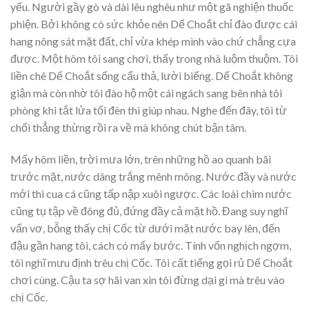
yếu. Người gầy gò và dài lêu nghêu như một gã nghiện thuốc
phiện. Bởi không có sức khỏe nên Dế Choắt chỉ đào được cái
hang nông sát mặt đất, chỉ vừa khép mình vào chứ chẳng cựa
được. Một hôm tôi sang chơi, thấy trong nhà luộm thuộm. Tôi
liền chê Dế Choắt sống cẩu thả, lười biếng. Dế Choắt không
giận mà còn nhờ tôi đào hộ một cái ngách sang bên nhà tôi
phòng khi tắt lửa tối đèn thì giúp nhau. Nghe đến đây, tôi từ
chối thẳng thừng rồi ra về mà không chút bận tâm.
Mấy hôm liền, trời mưa lớn, trên những hồ ao quanh bãi
trước mặt, nước dâng trắng mênh mông. Nước đầy và nước
mới thì cua cá cũng tấp nập xuôi ngược. Các loài chim nước
cũng tụ tập về đông đủ, đứng đầy cả mặt hồ. Đang suy nghĩ
vẩn vơ, bỗng thấy chị Cốc từ dưới mặt nước bay lên, đến
đậu gần hang tôi, cách có mấy bước. Tính vốn nghịch ngợm,
tôi nghĩ mưu định trêu chị Cốc. Tôi cất tiếng gọi rủ Dế Choắt
chơi cùng. Cậu ta sợ hãi van xin tôi đừng dại gì mà trêu vào
chị Cốc.