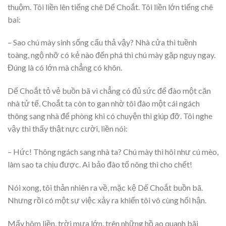
thuộm. Tôi liền lên tiếng chê Dế Choắt. Tôi liền lớn tiếng chê
bai:
– Sao chú mày sinh sống cẩu thả vậy? Nhà cửa thì tuềnh
toàng, ngộ nhỡ có kẻ nào đến phá thì chú mày gặp nguy ngay.
Đúng là có lớn mà chẳng có khôn.
Dế Choắt tỏ vẻ buồn bã vì chẳng có đủ sức để đào một căn
nhà tử tế. Choắt ta còn to gan nhờ tôi đào một cái ngách
thông sang nhà để phòng khi có chuyện thì giúp đỡ. Tôi nghe
vậy thì thấy thật nực cười, liền nói:
– Hức! Thông ngách sang nhà ta? Chú mày thì hôi như cú mèo,
làm sao ta chịu được. Ai bảo đào tổ nông thì cho chết!
Nói xong, tôi thản nhiên ra về, mặc kệ Dế Choắt buồn bã.
Nhưng rồi có một sự việc xảy ra khiến tôi vô cùng hối hận.
Mấy hôm liền, trời mưa lớn, trên những hồ ao quanh bãi