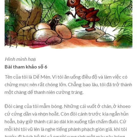
Hình minh hoạ
Bài tham khảo số 6
Tên của tôi là Dế Mèn. Vì tôi ăn uống điều độ và làm việc có
chừng mực nên rất chóng lớn. Chẳng bao lâu, tôi đã trở thành
một chàng dế thanh niên cường tráng.
Đôi càng của tôi mẫm bóng. Những cái vuốt ở chân, ở khoeo
cứ cứng dần và nhọn hoắt. Còn đôi cánh trước kia ngắn hủn
hoẳn, bây giờ thành cái áo dài kín xuống tận chấm đuôi. Cứ
mỗi khi tôi vũ lên là nghe tiếng phành phạch giòn giã. khi tôi
bước đi bách bộ thì cả người rung rinh một màu nâu bóng