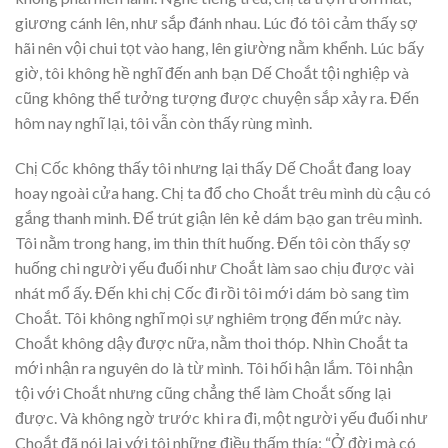
giương cánh lên, như sắp đánh nhau. Lúc đó tôi cảm thấy sợ
hãi nên vội chui tọt vào hang, lên giường nằm khểnh. Lúc bấy
giờ, tôi không hề nghĩ đến anh bạn Dế Choắt tội nghiệp và
cũng không thể tưởng tượng được chuyện sắp xảy ra. Đến
hôm nay nghĩ lại, tôi vẫn còn thấy rùng mình.
Chị Cốc không thấy tôi nhưng lại thấy Dế Choắt đang loay
hoay ngoài cửa hang. Chị ta đổ cho Choắt trêu mình dù cậu có
gắng thanh minh. Để trút giận lên kẻ dám bạo gan trêu mình.
Tôi nằm trong hang, im thin thít huống. Đến tôi còn thấy sợ
huống chi người yếu đuối như Choắt làm sao chịu được vài
nhát mổ ấy. Đến khi chị Cốc đi rồi tôi mới dám bò sang tìm
Choắt. Tôi không nghĩ mọi sự nghiêm trọng đến mức này.
Choắt không dậy được nữa, nằm thoi thóp. Nhìn Choắt ta
mới nhận ra nguyên do là từ mình. Tôi hối hận lắm. Tôi nhận
tội với Choắt nhưng cũng chẳng thể làm Choắt sống lại
được. Và không ngờ trước khi ra đi, một người yếu đuối như
Choắt đã nói lại với tôi những điều thấm thía: “Ở đời mà có