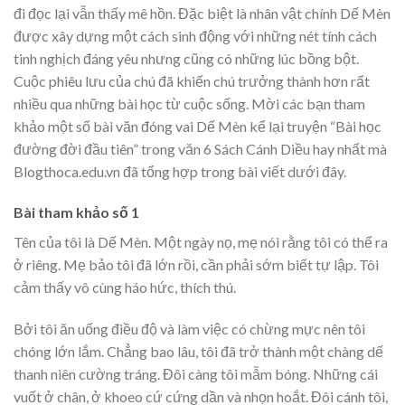
đi đọc lại vẫn thấy mê hồn. Đặc biệt là nhân vật chính Dế Mèn
được xây dựng một cách sinh động với những nét tính cách
tinh nghịch đáng yêu nhưng cũng có những lúc bồng bột.
Cuộc phiêu lưu của chú đã khiến chú trưởng thành hơn rất
nhiều qua những bài học từ cuộc sống. Mời các bạn tham
khảo một số bài văn đóng vai Dế Mèn kể lại truyện “Bài học
đường đời đầu tiên” trong văn 6 Sách Cánh Diều hay nhất mà
Blogthoca.edu.vn đã tổng hợp trong bài viết dưới đây.
Bài tham khảo số 1
Tên của tôi là Dế Mèn. Một ngày nọ, mẹ nói rằng tôi có thể ra
ở riêng. Mẹ bảo tôi đã lớn rồi, cần phải sớm biết tự lập. Tôi
cảm thấy vô cùng háo hức, thích thú.
Bởi tôi ăn uống điều độ và làm việc có chừng mực nên tôi
chóng lớn lắm. Chẳng bao lâu, tôi đã trở thành một chàng dế
thanh niên cường tráng. Đôi càng tôi mẫm bóng. Những cái
vuốt ở chân, ở khoeo cứ cứng dần và nhọn hoắt. Đôi cánh tôi,