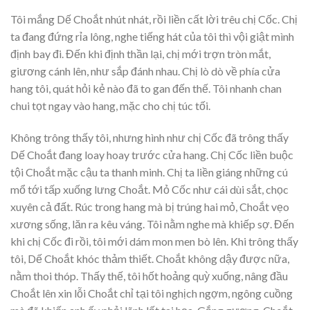
Tôi mắng Dế Choắt nhút nhát, rồi liền cất lời trêu chị Cốc. Chị
ta đang đứng rỉa lông, nghe tiếng hát của tôi thì vội giật mình
định bay đi. Đến khi định thần lại, chị mới trợn tròn mắt,
giương cánh lên, như sắp đánh nhau. Chị lò dò về phía cửa
hang tôi, quát hỏi kẻ nào đã to gan đến thế. Tôi nhanh chan
chui tọt ngay vào hang, mặc cho chị túc tối.
Không trông thấy tôi, nhưng hình như chị Cốc đã trông thấy
Dế Choắt đang loay hoay trước cửa hang. Chị Cốc liền buộc
tội Choắt mặc cậu ta thanh minh. Chị ta liền giáng những cú
mổ tới tấp xuống lưng Choắt. Mỏ Cốc như cái dùi sắt, chọc
xuyên cả đất. Rúc trong hang mà bị trúng hai mỏ, Choắt vẹo
xương sống, lăn ra kêu váng. Tôi nằm nghe mà khiếp sợ. Đến
khi chị Cốc đi rồi, tôi mới dám mon men bò lên. Khi trông thấy
tôi, Dế Choắt khóc thảm thiết. Choắt không dậy được nữa,
nằm thoi thóp. Thấy thế, tôi hốt hoảng quỳ xuống, nâng đầu
Choắt lên xin lỗi Choắt chỉ tại tôi nghịch ngợm, ngông cuồng