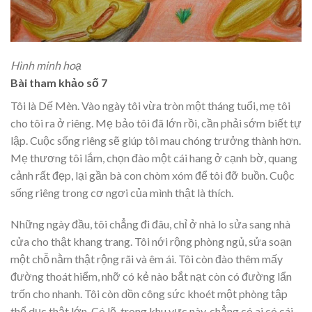
Hình minh hoạ
Bài tham khảo số 7
Tôi là Dế Mèn. Vào ngày tôi vừa tròn một tháng tuổi, mẹ tôi
cho tôi ra ở riêng. Mẹ bảo tôi đã lớn rồi, cần phải sớm biết tự
lập. Cuộc sống riêng sẽ giúp tôi mau chóng trưởng thành hơn.
Mẹ thương tôi lắm, chọn đào một cái hang ở cạnh bờ, quang
cảnh rất đẹp, lại gần bà con chòm xóm để tôi đỡ buồn. Cuộc
sống riêng trong cơ ngơi của mình thật là thích.
Những ngày đầu, tôi chẳng đi đâu, chỉ ở nhà lo sửa sang nhà
cửa cho thật khang trang. Tôi nới rộng phòng ngủ, sửa soạn
một chỗ nằm thật rộng rãi và êm ái. Tôi còn đào thêm mấy
đường thoát hiểm, nhỡ có kẻ nào bắt nạt còn có đường lẩn
trốn cho nhanh. Tôi còn dồn công sức khoét một phòng tập
thể dục thật lớn. Có lẽ, trong khu vực này, chẳng có ai có cái