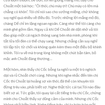
Choắt một bài học: “Ôi thôi, chú mày ơi! Chú mày có lớn mà
chẳng có khôn”. Tôi chỉ nói sao cho sướng miệng, chứ không
suy nghĩ quá nhiều về điều đó. Trước những lời mắng mỏ đó,
chàng Dế chỉ im lặng ngoan ngoãn. Càng như thế tôi càng cho
mình ghê gớm lắm. Ngay cả khi Dế Choắt dè dặt nhờ vả tôi
đào giúp một cái ngách thông sang bên nhà mình, phòng khi
tắt lửa tối đèn có thể chạy sang. Nhưng chẳng cần suy nghĩ
tôi lập tức từ chối và không quên kèm theo một điệu bộ khinh
khỉnh. Tôi ra về mà trong lòng không một chút bận tâm, bỏ
mặc anh Choắt đáng thương…
Một hôm, nhìn thấy chị Cốc bỗng ta nghĩ ra một trò nghịch
dại và rủ Choắt chơi cùng. Nhưng khi nghe nhắc đến tên chị
Cốc thì Choắt lại hoảng sợ xin thôi, đã thế còn khuyên tôi
đừng trêu vào, phải biết sợ. Nghe thật tức cái tai.Tôi nào đâu
biết sợ ai. Tức giận, tôi quay lại cất tiếng trêu chị Cốc, chứng
minh cho Choắt thấy sự dũng cảm của mình. Nhưng chị Cốc
không phải hiền lành. Nghe tiếng trêu, chị ta trợn tròn mắt,