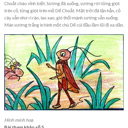
Choắt chào vĩnh biệt. Sương đã xuống, sương rơi từng giọt
trên cỏ, từng giọt trên mộ Dế Choắt. Mặt trời đã lặn hẳn, cỏ
cây vẫn như rì rào, lao xao, gió thổi mạnh sương vẫn xuống.
Màn sương trắng in hình một chú Dế cúi đầu lầm lũi đi xa dần.
Hình minh hoạ
Bài tham khảo số 5