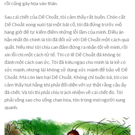
rồi cũng gây họa vào thân.
Sau cái chết của Dế Choắt, tôi cảm thấy rất buồn. Chôn cất
Dế Choắt xong xuôi tại một bãi cổ, tôi đã đứng trước mộ
hàng giờ để tự kiểm điểm những lỗi lầm của mình. Điều ân
hận nhất đó chính là tôi đã đối xử với Dế Choắt một cách quá
quắt. Nếu như tôi chịu can đảm đứng ra nhận tội về mình, rồi
xin lỗi chị một cách tử tế. Thì có lẽ Dế Choắt đã không bị
đánh một cách oan ức. Tôi đã kiêu ngạo cho mình là là kẻ có
sức mạnh, nhưng lại không sử dụng sức mạnh để bảo vệ Dế
Choắt. Mà còn làm hại Dế Choắt. Không chỉ buồn bã, tôi còn
cảm thấy hụt hẫng khi phải đối diện với sự thật rằng cậu ấy
đã chết. Và tôi thì phải chịu trách nhiệm về cái chết đó. Tôi
phải sống sao cho sống chan hòa, tôn trọng mọi người xung
quanh.