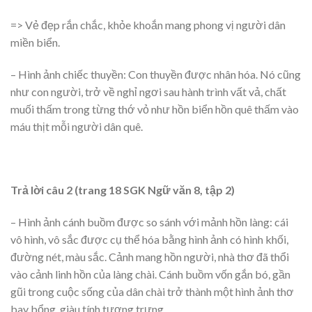
=> Vẻ đẹp rắn chắc, khỏe khoắn mang phong vị người dân
miền biển.
– Hình ảnh chiếc thuyền: Con thuyền được nhân hóa. Nó cũng
như con người, trở về nghỉ ngơi sau hành trình vất vả, chất
muối thấm trong từng thớ vỏ như hồn biển hồn quê thấm vào
máu thịt mỗi người dân quê.
Trả lời câu 2 (trang 18 SGK Ngữ văn 8, tập 2)
– Hình ảnh cánh buồm được so sánh với mảnh hồn làng: cái
vô hình, vô sắc được cụ thể hóa bằng hình ảnh có hình khối,
đường nét, màu sắc. Cảnh mang hồn người, nhà thơ đã thổi
vào cảnh linh hồn của làng chài. Cánh buồm vốn gắn bó, gần
gũi trong cuộc sống của dân chài trở thành một hình ảnh thơ
bay bổng, giàu tính tượng trưng.