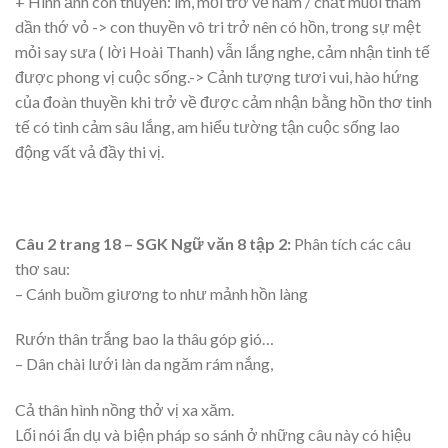
+ Hình ảnh con thuyền: im, mỏi trở về nằm / chất muối thấm
dần thớ vỏ -> con thuyền vô tri trở nên có hồn, trong sự mệt
mỏi say sưa ( lời Hoài Thanh) vẫn lắng nghe, cảm nhận tinh tế
được phong vị cuộc sống.-> Cảnh tượng tươi vui, hào hứng
của đoàn thuyền khi trở về được cảm nhận bằng hồn thơ tinh
tế có tình cảm sâu lắng, am hiểu tường tận cuộc sống lao
động vất vả đầy thi vị.
Câu 2 trang 18 – SGK Ngữ văn 8 tập 2:
Phân tích các câu
thơ sau:
– Cánh buồm giương to như mảnh hồn làng
Rướn thân trắng bao la thâu góp gió…
– Dân chài lưới làn da ngăm rám nắng,
Cả thân hình nồng thở vị xa xăm.
Lối nói ẩn dụ và biện pháp so sánh ở những câu này có hiệu