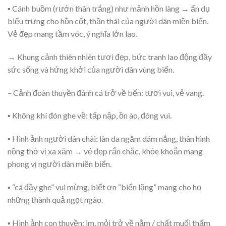
▪ Cánh buồm (rướn thân trắng) như mảnh hồn làng → ẩn dụ
biểu trưng cho hồn cốt, thần thái của người dân miền biển.
Vẻ đẹp mang tầm vóc, ý nghĩa lớn lao.
→ Khung cảnh thiên nhiên tươi đẹp, bức tranh lao động đầy
sức sống và hứng khởi của người dân vùng biển.
– Cảnh đoàn thuyền đánh cá trở về bến: tươi vui, vẻ vang.
▪ Không khí đón ghe về: tấp nập, ồn ào, đông vui.
▪ Hình ảnh người dân chài: làn da ngăm dám nắng, thân hình
nồng thở vị xa xăm → vẻ đẹp rắn chắc, khỏe khoắn mang
phong vị người dân miền biển.
▪ “cá đầy ghe” vui mừng, biết ơn “biển lặng” mang cho họ
những thành quả ngọt ngào.
▪ Hình ảnh con thuyền: im, mỏi trở về nằm / chất muối thấm