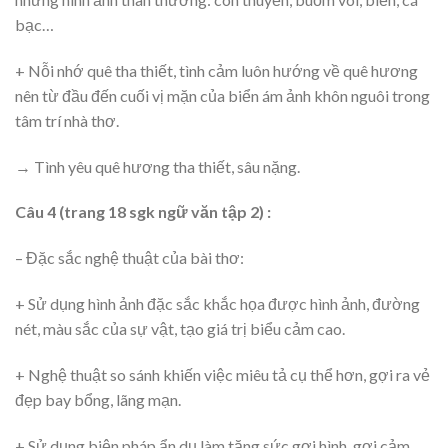
bạc…
+ Nỗi nhớ quê tha thiết, tình cảm luôn hướng về quê hương
nên từ đầu đến cuối vị mặn của biển ám ảnh khôn nguôi trong
tâm trí nhà thơ.
→ Tình yêu quê hương tha thiết, sâu nặng.
Câu 4 (trang 18 sgk ngữ văn tập 2) :
– Đặc sắc nghệ thuật của bài thơ:
+ Sử dụng hình ảnh đặc sắc khắc họa được hình ảnh, đường
nét, màu sắc của sự vật, tạo giá trị biểu cảm cao.
+ Nghệ thuật so sánh khiến việc miêu tả cụ thể hơn, gợi ra vẻ
đẹp bay bổng, lãng mạn.
+ Sử dụng biện pháp ẩn dụ làm tăng sức gợi hình, gợi cảm.