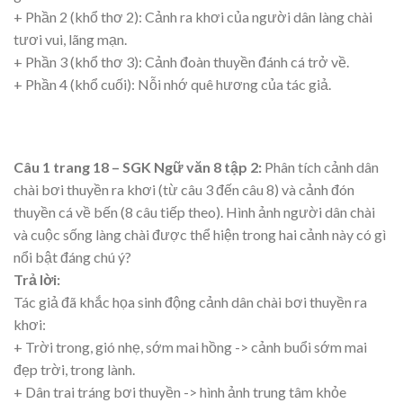
+ Phần 2 (khổ thơ 2): Cảnh ra khơi của người dân làng chài
tươi vui, lãng mạn.
+ Phần 3 (khổ thơ 3): Cảnh đoàn thuyền đánh cá trở về.
+ Phần 4 (khổ cuối): Nỗi nhớ quê hương của tác giả.
Câu 1 trang 18 – SGK Ngữ văn 8 tập 2:
Phân tích cảnh dân
chài bơi thuyền ra khơi (từ câu 3 đến câu 8) và cảnh đón
thuyền cá về bến (8 câu tiếp theo). Hình ảnh người dân chài
và cuộc sống làng chài được thể hiện trong hai cảnh này có gì
nổi bật đáng chú ý?
Trả lời:
Tác giả đã khắc họa sinh động cảnh dân chài bơi thuyền ra
khơi:
+ Trời trong, gió nhẹ, sớm mai hồng -> cảnh buổi sớm mai
đẹp trời, trong lành.
+ Dân trai tráng bơi thuyền -> hình ảnh trung tâm khỏe