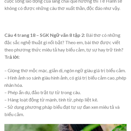
cuộc sống lao động của làng chài quê hương thì Tế Hanh sẽ
không có được những câu thơ xuất thần, độc đáo như vậy.
Câu 4 trang 18 – SGK Ngữ văn 8 tập 2:
Bài thơ có những
đặc sắc nghệ thuật gì nổi bật? Theo em, bài thơ được viết
theo phương thức miêu tả hay biểu cảm, tự sự hay trữ tình?
Trả lời:
– Giọng thơ mộc mạc, giản dị, ngôn ngữ giàu giá trị biểu cảm.
– Hình ảnh so sánh giàu hình ảnh, có giá trị biểu cảm cao, phép
nhân hóa.
– Phép ẩn dụ, đảo trật tự từ trong câu.
– Hàng loạt động từ mạnh, tính từ, phép liệt kê.
– Sử dụng phương pháp biểu đạt tự sự đan xen miêu tả và
biểu cảm.