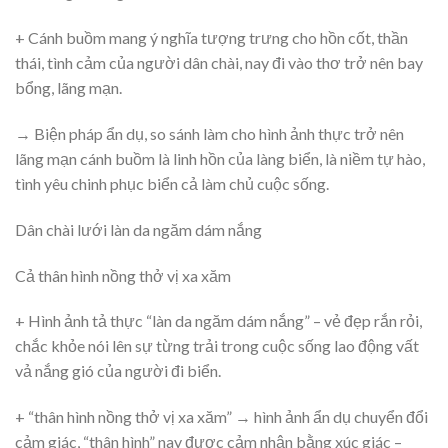
+ Cánh buồm mang ý nghĩa tượng trưng cho hồn cốt, thần
thái, tình cảm của người dân chài, nay đi vào thơ trở nên bay
bổng, lãng mạn.
→ Biện pháp ẩn dụ, so sánh làm cho hình ảnh thực trở nên
lãng mạn cánh buồm là linh hồn của làng biển, là niềm tự hào,
tình yêu chinh phục biển cả làm chủ cuộc sống.
Dân chài lưới làn da ngăm dám nắng
Cả thân hình nồng thở vị xa xăm
+ Hình ảnh tả thực “làn da ngăm dám nắng” – vẻ đẹp rắn rỏi,
chắc khỏe nói lên sự từng trải trong cuộc sống lao động vất
vả nắng gió của người đi biển.
+ “thân hình nồng thở vị xa xăm” → hình ảnh ẩn dụ chuyển đổi
cảm giác, “thân hình” nay được cảm nhận bằng xúc giác –