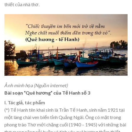
thiết của nhà thơ.
Ảnh minh họa (Nguồn internet)
Bài soạn “Quê hương” của Tế Hanh số 3
I. Tác giả, tác phẩm
(*) Tế Hanh tên khai sinh là Trần Tế Hanh, sinh năm 1921 tại
một làng chài ven biển tỉnh Quảng Ngãi. Ông có mặt trong
phong trào Thơ mới chặng cuối (1940 – 1945) với những bài
thơ mang nặng nỗi buồn và tình yêu quê hương thắm thiết.