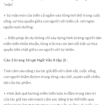
“mặn”.
+ Sự mặn mòi của biển cả ngấm vào từng hơi thở trong cuộc
sống, sự hòa quyện giữa con người với biển cả- nơi ngọn
nguồn nuôi dưỡng.
→ Biện pháp ẩn dụ không chỉ xây dựng hình tượng người dân
miền biển khỏe khoắn, từng trải mà còn làm nổi bật sự hòa
quyện bền chặt giữa con người với tự nhiên.
Câu 3 (trang 18 sgk Ngữ Văn 8 tập 2) :
Tình cảm sâu nặng của tác giả đối với cảnh vật, cuộc sống,
con người thấm đượm trong từng câu chữ, xuyên suốt chiều
dài của tác phẩm.
+ Hình ảnh quê hương miền biển luôn in đậm trong tâm trí
của tác giả tạo nên mạch cảm xúc dâng trào thể hiện qua
những hình ảnh thân thương: con thuyền, buồm vôi, biển, cá