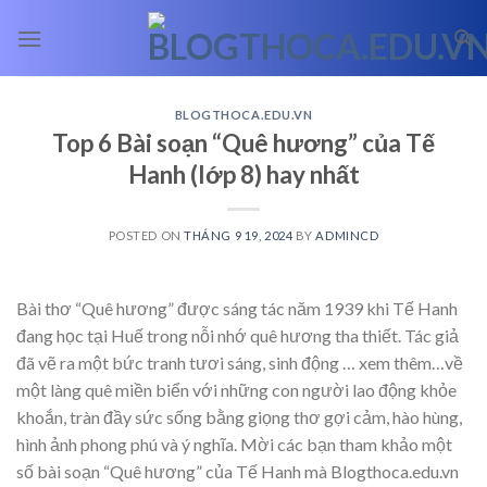
Skip
to
content
BLOGTHOCA.EDU.VN
Top 6 Bài soạn “Quê hương” của Tế
Hanh (lớp 8) hay nhất
POSTED ON
THÁNG 9 19, 2024
BY
ADMINCD
Bài thơ “Quê hương” được sáng tác năm 1939 khi Tế Hanh
đang học tại Huế trong nỗi nhớ quê hương tha thiết. Tác giả
đã vẽ ra một bức tranh tươi sáng, sinh động
… xem thêm…
về
một làng quê miền biển với những con người lao động khỏe
khoắn, tràn đầy sức sống bằng giọng thơ gợi cảm, hào hùng,
hình ảnh phong phú và ý nghĩa. Mời các bạn tham khảo một
số bài soạn “Quê hương” của Tế Hanh mà Blogthoca.edu.vn