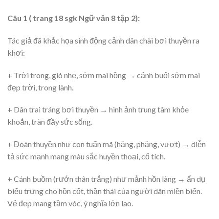
Câu 1 ( trang 18 sgk Ngữ văn 8 tập 2):
Tác giả đã khắc họa sinh động cảnh dân chài bơi thuyền ra
khơi:
+ Trời trong, gió nhẹ, sớm mai hồng → cảnh buổi sớm mai
đẹp trời, trong lành.
+ Dân trai tráng bơi thuyền → hình ảnh trung tâm khỏe
khoắn, tràn đầy sức sống.
+ Đoàn thuyền như con tuấn mã (hăng, phăng, vượt) → diễn
tả sức mạnh mang màu sắc huyền thoại, cổ tích.
+ Cánh buồm (rướn thân trắng) như mảnh hồn làng → ẩn dụ
biểu trưng cho hồn cốt, thần thái của người dân miền biển.
Vẻ đẹp mang tầm vóc, ý nghĩa lớn lao.