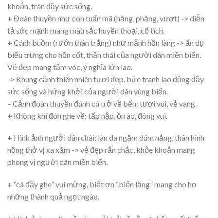
khoắn, tràn đầy sức sống.
+ Đoàn thuyền như con tuấn mã (hăng, phăng, vượt) -> diễn
tả sức mạnh mang màu sắc huyền thoại, cổ tích.
+ Cánh buồm (rướn thân trắng) như mảnh hồn làng -> ẩn dụ
biểu trưng cho hồn cốt, thần thái của người dân miền biển.
Vẻ đẹp mang tầm vóc, ý nghĩa lớn lao.
-> Khung cảnh thiên nhiên tươi đẹp, bức tranh lao động đầy
sức sống và hứng khởi của người dân vùng biển.
– Cảnh đoàn thuyền đánh cá trở về bến: tươi vui, vẻ vang.
+ Không khí đón ghe về: tấp nập, ồn ào, đông vui.
+ Hình ảnh người dân chài: làn da ngăm dám nắng, thân hình
nồng thở vị xa xăm -> vẻ đẹp rắn chắc, khỏe khoắn mang
phong vị người dân miền biển.
+ “cá đầy ghe” vui mừng, biết ơn “biển lặng” mang cho họ
những thành quả ngọt ngào.