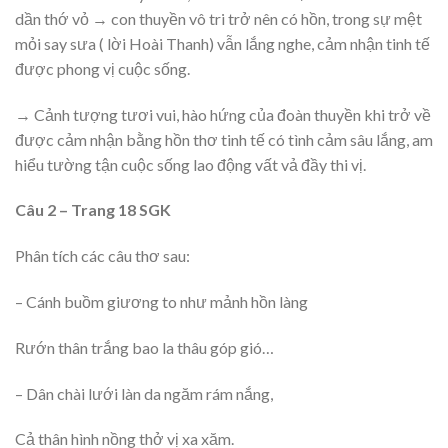
dần thớ vỏ → con thuyền vô tri trở nên có hồn, trong sự mệt
mỏi say sưa ( lời Hoài Thanh) vẫn lắng nghe, cảm nhận tinh tế
được phong vị cuộc sống.
→ Cảnh tượng tươi vui, hào hứng của đoàn thuyền khi trở về
được cảm nhận bằng hồn thơ tinh tế có tình cảm sâu lắng, am
hiểu tường tận cuộc sống lao động vất vả đầy thi vị.
Câu 2 – Trang 18 SGK
Phân tích các câu thơ sau:
– Cánh buồm giương to như mảnh hồn làng
Rướn thân trắng bao la thâu góp gió…
– Dân chài lưới làn da ngăm rám nắng,
Cả thân hình nồng thở vị xa xăm.