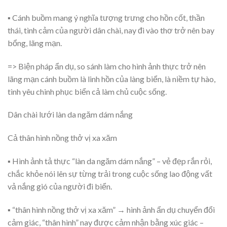
▪ Cánh buồm mang ý nghĩa tượng trưng cho hồn cốt, thần
thái, tình cảm của người dân chài, nay đi vào thơ trở nên bay
bổng, lãng mạn.
=> Biện pháp ẩn dụ, so sánh làm cho hình ảnh thực trở nên
lãng mạn cánh buồm là linh hồn của làng biển, là niềm tự hào,
tình yêu chinh phục biển cả làm chủ cuộc sống.
Dân chài lưới làn da ngăm dám nắng
Cả thân hình nồng thở vị xa xăm
▪ Hình ảnh tả thực “làn da ngăm dám nắng” – vẻ đẹp rắn rỏi,
chắc khỏe nói lên sự từng trải trong cuộc sống lao động vất
vả nắng gió của người đi biển.
▪ “thân hình nồng thở vị xa xăm” → hình ảnh ẩn dụ chuyển đổi
cảm giác, “thân hình” nay được cảm nhận bằng xúc giác –