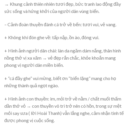
→ Khung cảnh thiên nhiên tươi đẹp, bức tranh lao động đầy
sức sống và hứng khởi của người dân vùng biển.
– Cảnh đoàn thuyền đánh cá trở về bến: tươi vui, vẻ vang.
+ Không khí đón ghe về: tấp nập, ồn ào, đông vui.
+ Hình ảnh người dân chài: làn da ngăm dám nắng, thân hình
nồng thở vị xa xăm → vẻ đẹp rắn chắc, khỏe khoắn mang
phong vị người dân miền biển.
+ “cá đầy ghe” vui mừng, biết ơn “biển lặng” mang cho họ
những thành quả ngọt ngào.
+ Hình ảnh con thuyền: im, mỏi trở về nằm / chất muối thấm
dần thớ vỏ → con thuyền vô tri trở nên có hồn, trong sự mệt
mỏi say sưa ( lời Hoài Thanh) vẫn lắng nghe, cảm nhận tinh tế
được phong vị cuộc sống.