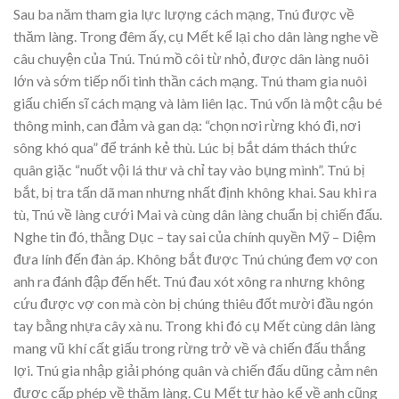
Sau ba năm tham gia lực lượng cách mạng, Tnú được về
thăm làng. Trong đêm ấy, cụ Mết kể lại cho dân làng nghe về
câu chuyện của Tnú. Tnú mồ côi từ nhỏ, được dân làng nuôi
lớn và sớm tiếp nối tinh thần cách mạng. Tnú tham gia nuôi
giấu chiến sĩ cách mạng và làm liên lạc. Tnú vốn là một cậu bé
thông minh, can đảm và gan dạ: “chọn nơi rừng khó đi, nơi
sông khó qua” để tránh kẻ thù. Lúc bị bắt dám thách thức
quân giặc “nuốt vội lá thư và chỉ tay vào bụng mình”. Tnú bị
bắt, bị tra tấn dã man nhưng nhất định không khai. Sau khi ra
tù, Tnú về làng cưới Mai và cùng dân làng chuẩn bị chiến đấu.
Nghe tin đó, thằng Dục – tay sai của chính quyền Mỹ – Diệm
đưa lính đến đàn áp. Không bắt được Tnú chúng đem vợ con
anh ra đánh đập đến hết. Tnú đau xót xông ra nhưng không
cứu được vợ con mà còn bị chúng thiêu đốt mười đầu ngón
tay bằng nhựa cây xà nu. Trong khi đó cụ Mết cùng dân làng
mang vũ khí cất giấu trong rừng trở về và chiến đấu thắng
lợi. Tnú gia nhập giải phóng quân và chiến đấu dũng cảm nên
được cấp phép về thăm làng. Cụ Mết tự hào kể về anh cũng