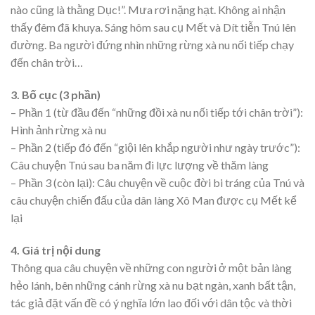
nào cũng là thằng Dục!”. Mưa rơi nặng hạt. Không ai nhận
thấy đêm đã khuya. Sáng hôm sau cụ Mết và Dít tiễn Tnú lên
đường. Ba người đứng nhìn những rừng xà nu nối tiếp chạy
đến chân trời…
3. Bố cục (3 phần)
– Phần 1 (từ đầu đến “những đồi xà nu nối tiếp tới chân trời”):
Hình ảnh rừng xà nu
– Phần 2 (tiếp đó đến “giội lên khắp người như ngày trước”):
Câu chuyện Tnú sau ba năm đi lực lượng về thăm làng
– Phần 3 (còn lại): Câu chuyện về cuộc đời bi tráng của Tnú và
câu chuyện chiến đấu của dân làng Xô Man được cụ Mết kể
lại
4. Giá trị nội dung
Thông qua câu chuyện về những con người ở một bản làng
hẻo lánh, bên những cánh rừng xà nu bạt ngàn, xanh bất tận,
tác giả đặt vấn đề có ý nghĩa lớn lao đối với dân tộc và thời