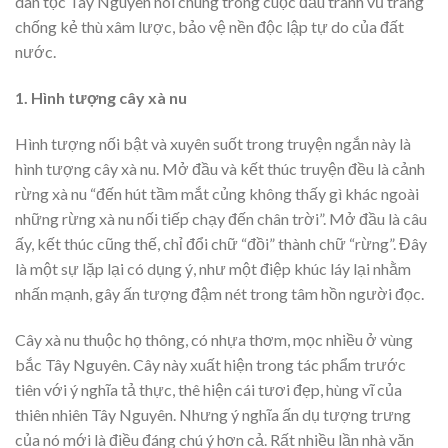
dân tộc Tây Nguyên nói chung trong cuộc đấu tranh vũ trang
chống kẻ thù xâm lược, bảo vệ nền độc lập tự do của đất
nước.
1. Hình tượng cây xà nu
Hình tượng nối bật và xuyên suốt trong truyện ngắn này là
hình tượng cây xà nu. Mở đầu và kết thúc truyện đều là cảnh
rừng xà nu “đến hút tầm mắt củng không thấy gì khác ngoài
những rừng xà nu nối tiếp chạy đến chân trời”. Mở đầu là câu
ấy, kết thúc cũng thế, chỉ đổi chữ “đồi” thành chữ “rừng”. Đây
là một sự lặp lại có dụng ý, như một điệp khúc láy lại nhằm
nhấn mạnh, gây ấn tượng đậm nét trong tâm hồn người đọc.
Cây xà nu thuộc họ thông, có nhựa thơm, mọc nhiều ở vùng
bắc Tây Nguyên. Cây này xuất hiện trong tác phẩm trước
tiên với ý nghĩa tả thực, thê hiện cái tươi đẹp, hùng vĩ của
thiên nhiên Tây Nguyên. Nhưng ý nghĩa ấn dụ tượng trưng
của nó mới là điều đáng chú ý hơn cả. Rất nhiều lần nhà văn