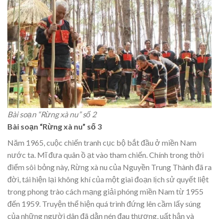
Bài soạn “Rừng xà nu” số 2
Bài soạn “Rừng xà nu” số 3
Năm 1965, cuộc chiến tranh cục bộ bắt đầu ở miền Nam
nước ta. Mĩ đưa quân ồ ạt vào tham chiến. Chính trong thời
điểm sôi bỏng này, Rừng xà nu của Nguyền Trung Thành đã ra
đời, tái hiện lại không khí của một giai đoạn lịch sử quyết liệt
trong phong trào cách mạng giải phóng miền Nam từ 1955
đến 1959. Truyện thể hiện quá trình đứng lên cầm lấy súng
của những người dân đã dằn nén đau thương, uất hận và