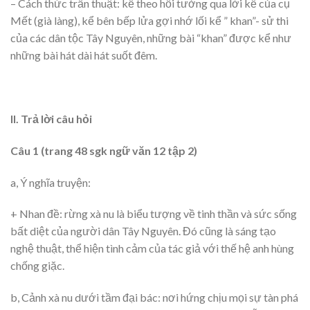
– Cách thức trần thuật: kể theo hồi tưởng qua lời kể của cụ
Mết (già làng), kể bên bếp lửa gợi nhớ lối kể ” khan”- sử thi
của các dân tộc Tây Nguyên, những bài “khan” được kể như
những bài hát dài hát suốt đêm.
II. Trả lời câu hỏi
Câu 1 (trang 48 sgk ngữ văn 12 tập 2)
a, Ý nghĩa truyện:
+ Nhan đề: rừng xà nu là biểu tượng về tinh thần và sức sống
bất diệt của người dân Tây Nguyên. Đó cũng là sáng tạo
nghệ thuật, thể hiện tình cảm của tác giả với thế hệ anh hùng
chống giặc.
b, Cảnh xà nu dưới tầm đại bác: nơi hứng chịu mọi sự tàn phá