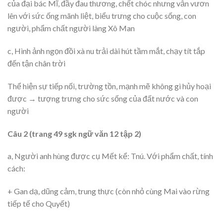
của đại bác Mĩ, đầy đau thương, chết chóc nhưng vẫn vươn
lên với sức ống mãnh liệt, biểu trưng cho cuộc sống, con
người, phẩm chất người làng Xô Man
c, Hình ảnh ngọn đồi xà nu trải dài hút tầm mắt, chạy tít tắp
đến tận chân trời
Thể hiện sự tiếp nối, trường tồn, mạnh mẽ không gì hủy hoại
được → tượng trưng cho sức sống của đất nước và con
người
Câu 2 (trang 49 sgk ngữ văn 12 tập 2)
a, Người anh hùng được cụ Mết kể: Tnú. Với phẩm chất, tính
cách:
+ Gan dạ, dũng cảm, trung thực (còn nhỏ cùng Mai vào rừng
tiếp tế cho Quyết)