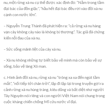
nu, một rừng xà nu cụ thể được xác định đó: “Nằm trong tầm
đại bác của đồn giặc”, “hầu hết đại bác đều rơi vào đồi xà nu
cạnh con nước lớn”.
– Nguyễn Trung Thành đã phát hiện ra: “cả rừng xà nu hàng
vạn cây không cây nào là không bị thương”. Tác giả đã chứng
kiến nỗi đau của xà nu.
– Sức sống mãnh liệt của cây xà nu.
– Xà nu không những tự biết bảo vệ mình mà còn bảo vệ sự
sống, bảo vệ làng Xô man.
c. Hình ảnh đồi xà nu, rừng xà nu “trông xa xa đến ngút tầm
mắt”, “nối tiếp tới chân trời”, lặp đi lặp lại trong truyện gợi ra
cảnh rừng xà nu hùng tráng, kiêu dũng và bất diệt như người
Tây Nguyên nói riêng và con người Việt Nam nói chung trong
cuộc kháng chiến chống Mĩ cứu nước vĩ đại.