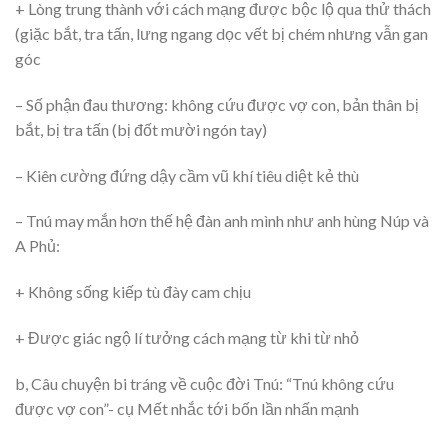
+ Lòng trung thành với cách mạng được bộc lộ qua thử thách
(giặc bắt, tra tấn, lưng ngang dọc vết bị chém nhưng vẫn gan
góc
– Số phận đau thương: không cứu được vợ con, bản thân bị
bắt, bị tra tấn (bị đốt mười ngón tay)
– Kiên cường đứng dậy cầm vũ khí tiêu diệt kẻ thù
– Tnú may mắn hơn thế hệ đàn anh mình như anh hùng Núp và
A Phủ:
+ Không sống kiếp tù đày cam chịu
+ Được giác ngộ lí tưởng cách mạng từ khi từ nhỏ
b, Câu chuyện bi tráng về cuộc đời Tnú: “Tnú không cứu
được vợ con”- cụ Mết nhắc tới bốn lần nhấn mạnh