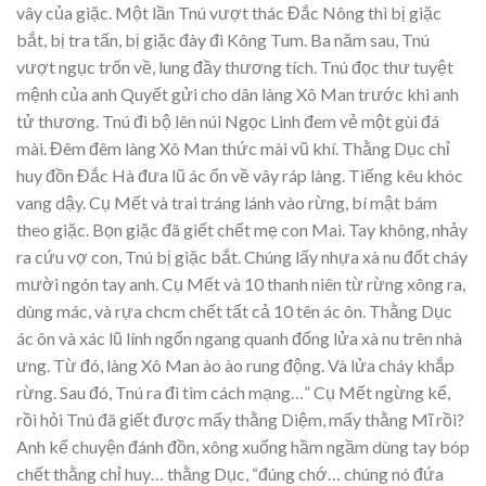
vây của giặc. Một lần Tnú vượt thác Đắc Nông thì bị giặc
bắt, bị tra tấn, bị giặc đày đi Kông Tum. Ba năm sau, Tnú
vượt ngục trốn về, lung đầy thương tích. Tnú đọc thư tuyệt
mệnh của anh Quyết gửi cho dân làng Xô Man trước khi anh
tử thương. Tnú đi bộ lên núi Ngọc Linh đem vẻ một gùi đá
mài. Đêm đêm làng Xô Man thức mài vũ khí. Thằng Dục chỉ
huy đồn Đắc Hà đưa lũ ác ổn về vây ráp làng. Tiếng kêu khóc
vang dậy. Cụ Mết và trai tráng lánh vào rừng, bí mật bám
theo giặc. Bọn giặc đã giết chết mẹ con Mai. Tay không, nhảy
ra cứu vợ con, Tnú bị giặc bắt. Chúng lấy nhựa xà nu đốt cháy
mười ngón tay anh. Cụ Mết và 10 thanh niên từ rừng xông ra,
dùng mác, và rựa chcm chết tất cả 10 tên ác ôn. Thằng Dục
ác ôn và xác lũ lính ngổn ngang quanh đống lửa xà nu trên nhà
ưng. Từ đó, làng Xô Man ào ào rung động. Và lửa cháy khắp
rừng. Sau đó, Tnú ra đi tìm cách mạng…” Cụ Mết ngừng kể,
rồi hỏi Tnú đã giết được mấy thằng Diệm, mấy thằng Mĩ rồi?
Anh kể chuyện đánh đồn, xông xuống hầm ngầm dùng tay bóp
chết thằng chỉ huy… thằng Dục, “đúng chớ… chúng nó đứa