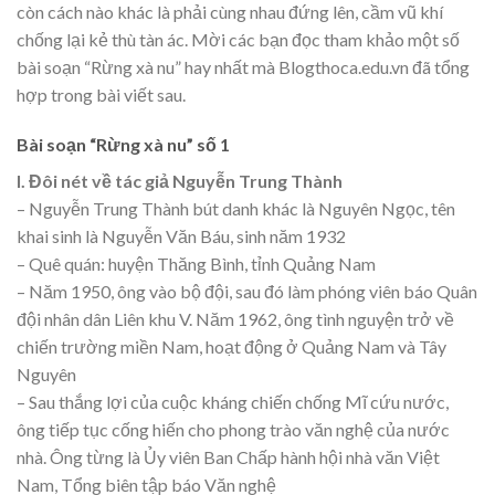
còn cách nào khác là phải cùng nhau đứng lên, cầm vũ khí
chống lại kẻ thù tàn ác. Mời các bạn đọc tham khảo một số
bài soạn “Rừng xà nu” hay nhất mà Blogthoca.edu.vn đã tổng
hợp trong bài viết sau.
Bài soạn “Rừng xà nu” số 1
I. Đôi nét về tác giả Nguyễn Trung Thành
– Nguyễn Trung Thành bút danh khác là Nguyên Ngọc, tên
khai sinh là Nguyễn Văn Báu, sinh năm 1932
– Quê quán: huyện Thăng Bình, tỉnh Quảng Nam
– Năm 1950, ông vào bộ đội, sau đó làm phóng viên báo Quân
đội nhân dân Liên khu V. Năm 1962, ông tình nguyện trở về
chiến trường miền Nam, hoạt động ở Quảng Nam và Tây
Nguyên
– Sau thắng lợi của cuộc kháng chiến chống Mĩ cứu nước,
ông tiếp tục cống hiến cho phong trào văn nghệ của nước
nhà. Ông từng là Ủy viên Ban Chấp hành hội nhà văn Việt
Nam, Tổng biên tập báo Văn nghệ