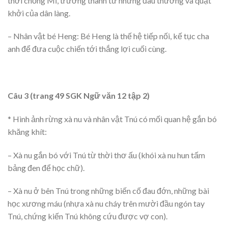
thời chống Mĩ, trưởng thành từ những đau thương và quật
khởi của dân làng.
– Nhân vật bé Heng: Bé Heng là thế hệ tiếp nối, kế tục cha
anh để đưa cuộc chiến tới thắng lợi cuối cùng.
Câu 3 (trang 49 SGK Ngữ văn 12 tập 2)
* Hình ảnh rừng xà nu và nhân vật Tnú có mối quan hệ gắn bó
khăng khít:
– Xà nu gắn bó với Tnú từ thời thơ ấu (khói xà nu hun tấm
bảng đen để học chữ).
– Xà nu ở bên Tnú trong những biến cố đau đớn, những bài
học xương máu (nhựa xà nu cháy trên mười đầu ngón tay
Tnú, chứng kiến Tnú không cứu được vợ con).