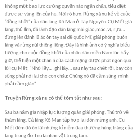
không một bạo lực cường quyền nào ngăn chặn, tiêu diệt
được sự vùng lên của họ. Nói rõ hơn, Rừng xà nu kể về cuộc
“đồng khởi” của dân làng Xô Man ở Tây Nguyên. Cụ Mết già
làng, thủ lĩnh, đã lãnh đạo dân làng mài giáo, mác, vụ rựa…
đứng lên đánh lũ ác ôn tay sai dế quốc Mĩ, giải phóng buôn
làng và rừng núi thiêng liêng. Đây là hình ảnh có ý nghĩa biểu
tượng cho cuộc đồng khởi của nhân dân miền Nam lúc bấy
giờ, thể hiện một chân lí của cách mạng dược phát ngôn qua
lời cụ Mết: “Nhớ lấy…, ghi lấy… sau này tau chết rồi, bay còn
sống phải nói lại cho con cháu: Chúng nó đã cầm súng, minh
phải cầm giáo”.
Truyện Rừng xà nu có thế tóm tắt như sau:
Sau ba năm gia nhập lực lượng quân giải phóng, Tnú trở về
thăm làng. Cả làng Xô Man tập hợp lại đón mừng anh. Cụ
Mết đêm đó ôn lại những kỉ niệm đau thương hùng tráng của
làng trong đó Tnú là nhân vật trung tâm.