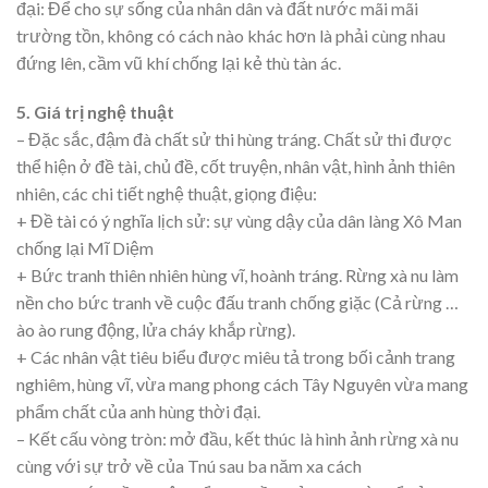
đại: Để cho sự sống của nhân dân và đất nước mãi mãi
trường tồn, không có cách nào khác hơn là phải cùng nhau
đứng lên, cầm vũ khí chống lại kẻ thù tàn ác.
5. Giá trị nghệ thuật
– Đặc sắc, đậm đà chất sử thi hùng tráng. Chất sử thi được
thể hiện ở đề tài, chủ đề, cốt truyện, nhân vật, hình ảnh thiên
nhiên, các chi tiết nghệ thuật, giọng điệu:
+ Đề tài có ý nghĩa lịch sử: sự vùng dậy của dân làng Xô Man
chống lại Mĩ Diệm
+ Bức tranh thiên nhiên hùng vĩ, hoành tráng. Rừng xà nu làm
nền cho bức tranh về cuộc đấu tranh chống giặc (Cả rừng …
ào ào rung động, lửa cháy khắp rừng).
+ Các nhân vật tiêu biểu được miêu tả trong bối cảnh trang
nghiêm, hùng vĩ, vừa mang phong cách Tây Nguyên vừa mang
phẩm chất của anh hùng thời đại.
– Kết cấu vòng tròn: mở đầu, kết thúc là hình ảnh rừng xà nu
cùng với sự trở về của Tnú sau ba năm xa cách