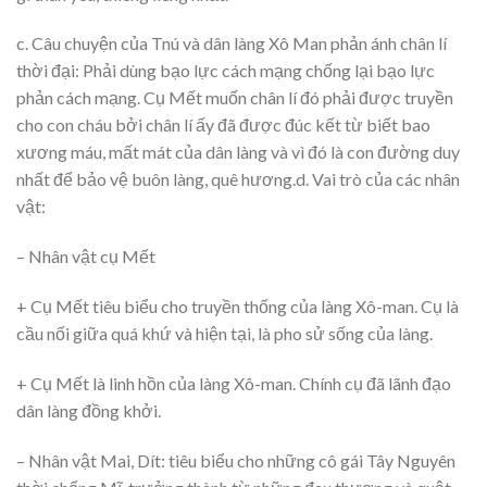
c. Câu chuyện của Tnú và dân làng Xô Man phản ánh chân lí
thời đại: Phải dùng bạo lực cách mạng chống lại bạo lực
phản cách mạng. Cụ Mết muốn chân lí đó phải được truyền
cho con cháu bởi chân lí ấy đã được đúc kết từ biết bao
xương máu, mất mát của dân làng và vì đó là con đường duy
nhất để bảo vệ buôn làng, quê hương.d. Vai trò của các nhân
vật:
– Nhân vật cụ Mết
+ Cụ Mết tiêu biểu cho truyền thống của làng Xô-man. Cụ là
cầu nối giữa quá khứ và hiện tại, là pho sử sống của làng.
+ Cụ Mết là linh hồn của làng Xô-man. Chính cụ đã lãnh đạo
dân làng đồng khởi.
– Nhân vật Mai, Dít: tiêu biểu cho những cô gái Tây Nguyên