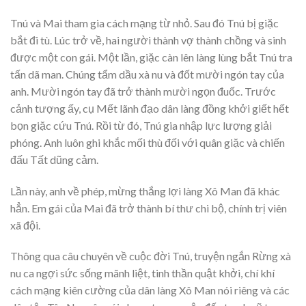
Tnú và Mai tham gia cách mạng từ nhỏ. Sau đó Tnú bị giặc
bắt đi tù. Lúc trở về, hai người thành vợ thành chồng và sinh
được một con gái. Một lần, giặc càn lên làng lùng bắt Tnú tra
tấn dã man. Chúng tẩm dầu xà nu và đốt mười ngón tay của
anh. Mười ngón tay đã trở thành mười ngọn đuốc. Trước
cảnh tượng ấy, cụ Mết lãnh đạo dân làng đồng khởi giết hết
bọn giặc cứu Tnú. Rồi từ đó, Tnú gia nhập lực lượng giải
phóng. Anh luôn ghi khắc mối thù đối với quân giặc và chiến
đấu Tất dũng cảm.
Lần này, anh về phép, mừng thắng lợi làng Xô Man đã khác
hẳn. Em gái của Mai đã trở thành bí thư chi bộ, chính trị viên
xã đội.
Thông qua câu chuyên về cuộc đời Tnú, truyện ngắn Rừng xà
nu ca ngợi sức sống mãnh liệt, tinh thần quật khởi, chí khí
cách mạng kiên cường của dân làng Xô Man nói riêng và các