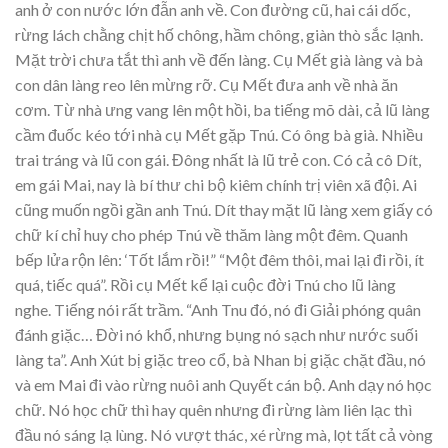
anh ở con nước lớn đẫn anh về. Con đường cũ, hai cái dốc,
rừng lách chằng chịt hố chông, hầm chông, giàn thò sắc lạnh.
Mặt trời chưa tắt thì anh về đến làng. Cụ Mết già làng và bà
con dân làng reo lên mừng rỡ. Cụ Mết đưa anh về nhà ăn
cơm. Từ nhà ưng vang lên một hồi, ba tiếng mõ dài, cả lũ làng
cầm đuốc kéo tới nhà cụ Mết gặp Tnú. Có ông bà già. Nhiều
trai tráng và lũ con gái. Đông nhất là lũ trẻ con. Có cả cô Dít,
em gái Mai, nay là bí thư chi bộ kiêm chính trị viên xã đội. Ai
cũng muốn ngồi gần anh Tnú. Dít thay mặt lũ làng xem giấy có
chữ kí chỉ huy cho phép Tnú về thăm làng một đêm. Quanh
bếp lửa rộn lên: ‘Tốt lắm rồi!” “Một đêm thôi, mai lại đi rồi, ít
quá, tiếc quá”. Rồi cụ Mết kể lại cuộc đời Tnú cho lũ làng
nghe. Tiếng nói rất trầm. “Anh Tnu đó, nó đi Giải phóng quân
đánh giặc… Đời nó khổ, nhưng bụng nó sạch như nước suối
làng ta”. Anh Xút bị giặc treo cổ, bà Nhan bị giặc chặt đầu, nó
và em Mai đi vào rừng nuôi anh Quyết cán bộ. Anh dạy nó học
chữ. Nó học chữ thì hay quên nhưng đi rừng làm liên lạc thì
đầu nó sáng lạ lùng. Nó vượt thác, xé rừng mà, lọt tất cả vòng