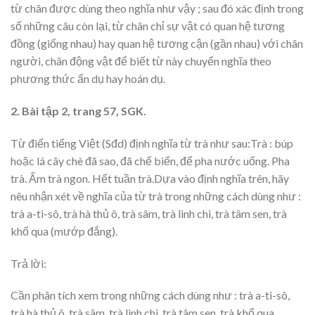
từ chân được dùng theo nghĩa như vậy ; sau đó xác định trong
số những câu còn lại, từ chân chỉ sự vật có quan hệ tương
đồng (giống nhau) hay quan hệ tương cận (gần nhau) với chân
người, chân động vật để biết từ này chuyển nghĩa theo
phương thức ẩn dụ hay hoán dụ.
2. Bài tập 2, trang 57, SGK.
Từ điển tiếng Việt (Sđd) định nghĩa từ trà như sau:Trà : búp
hoặc lá cây chè đã sao, đã chế biến, để pha nước uống. Pha
trà. Ấm trà ngon. Hết tuần trà.Dựa vào định nghĩa trên, hãy
nêu nhận xét về nghĩa của từ trà trong những cách dùng như :
trà a-ti-sô, trà hà thủ ô, trà sâm, trà linh chi, trà tâm sen, trà
khổ qua (mướp đắng).
Trả lời:
Cần phân tích xem trong những cách dùng như : trà a-ti-sô,
trà hà thủ ô, trà sâm, trà linh chi, trà tâm sen, trà khổ qua