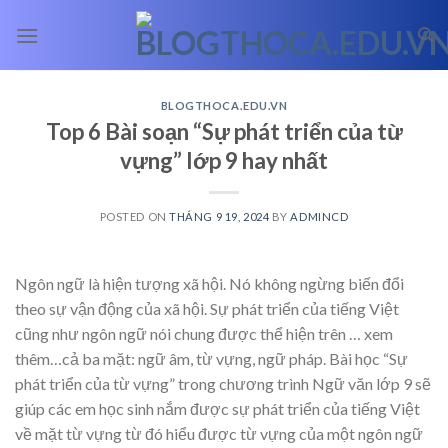
Skip
to
content
BLOGTHOCA.EDU.VN
Top 6 Bài soạn “Sự phát triển của từ
vựng” lớp 9 hay nhất
POSTED ON
THÁNG 9 19, 2024
BY
ADMINCD
Ngôn ngữ là hiện tượng xã hội. Nó không ngừng biến đổi
theo sự vận động của xã hội. Sự phát triển của tiếng Việt
cũng như ngôn ngữ nói chung được thể hiện trên
… xem
thêm…
cả ba mặt: ngữ âm, từ vựng, ngữ pháp. Bài học “Sự
phát triển của từ vựng” trong chương trình Ngữ văn lớp 9 sẽ
giúp các em học sinh nắm được sự phát triển của tiếng Việt
về mặt từ vựng từ đó hiểu được từ vựng của một ngôn ngữ