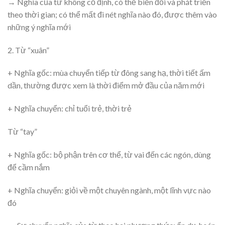
→ Nghĩa của từ không cố định, có thể biến đổi và phát triển
theo thời gian; có thể mất đi nét nghĩa nào đó, được thêm vào
những ý nghĩa mới
2. Từ “xuân”
+ Nghĩa gốc: mùa chuyển tiếp từ đông sang hạ, thời tiết ấm
dần, thường được xem là thời điểm mở đầu của năm mới
+ Nghĩa chuyển: chỉ tuổi trẻ, thời trẻ
Từ “tay”
+ Nghĩa gốc: bộ phận trên cơ thể, từ vai đến các ngón, dùng
để cầm nắm
+ Nghĩa chuyển: giỏi về một chuyên ngành, một lĩnh vực nào
đó