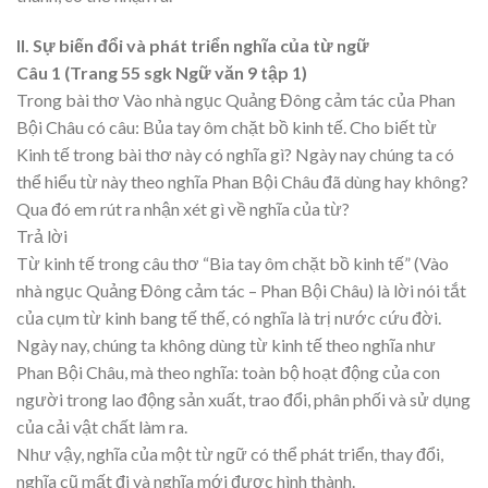
II. Sự biến đổi và phát triển nghĩa của từ ngữ
Câu 1 (Trang 55 sgk Ngữ văn 9 tập 1)
Trong bài thơ Vào nhà ngục Quảng Đông cảm tác của Phan
Bội Châu có câu: Bủa tay ôm chặt bồ kinh tế. Cho biết từ
Kinh tế trong bài thơ này có nghĩa gì? Ngày nay chúng ta có
thể hiểu từ này theo nghĩa Phan Bội Châu đã dùng hay không?
Qua đó em rút ra nhận xét gì về nghĩa của từ?
Trả lời
Từ kinh tế trong câu thơ “Bia tay ôm chặt bồ kinh tế” (Vào
nhà ngục Quảng Đông cảm tác – Phan Bội Châu) là lời nói tắt
của cụm từ kinh bang tế thế, có nghĩa là trị nước cứu đời.
Ngày nay, chúng ta không dùng từ kinh tế theo nghĩa như
Phan Bội Châu, mà theo nghĩa: toàn bộ hoạt động của con
người trong lao động sản xuất, trao đổi, phân phối và sử dụng
của cải vật chất làm ra.
Như vậy, nghĩa của một từ ngữ có thể phát triển, thay đổi,
nghĩa cũ mất đi và nghĩa mới được hình thành.