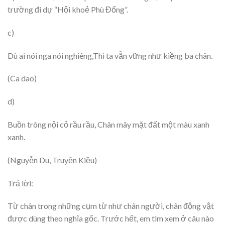
trường đi dự “Hội khoẻ Phù Đổng”.
c)
Dù ai nói nga nói nghiêng,Thì ta vẫn vững như kiềng ba chân.
(Ca dao)
d)
Buồn trông nội cỏ rầu rầu, Chân mây mặt đất một màu xanh
xanh.
(Nguyễn Du, Truyện Kiều)
Trả lời:
Từ chân trong những cụm từ như chân người, chân động vật
được dùng theo nghĩa gốc. Trước hết, em tìm xem ở câu nào