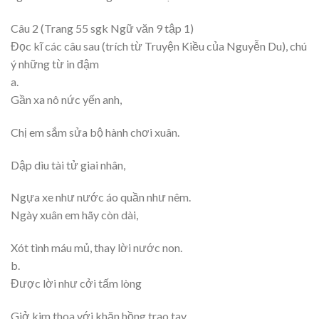
Câu 2 (Trang 55 sgk Ngữ văn 9 tập 1)
Đọc kĩ các câu sau (trích từ Truyện Kiều của Nguyễn Du), chú
ý những từ in đậm
a.
Gần xa nô nức yến anh,
Chị em sắm sửa bộ hành chơi xuân.
Dập dìu tài tử giai nhân,
Ngựa xe như nước áo quần như nêm.
Ngày xuân em hãy còn dài,
Xót tình máu mủ, thay lời nước non.
b.
Được lời như cởi tấm lòng
Giở kim thoa với khăn hồng trao tay