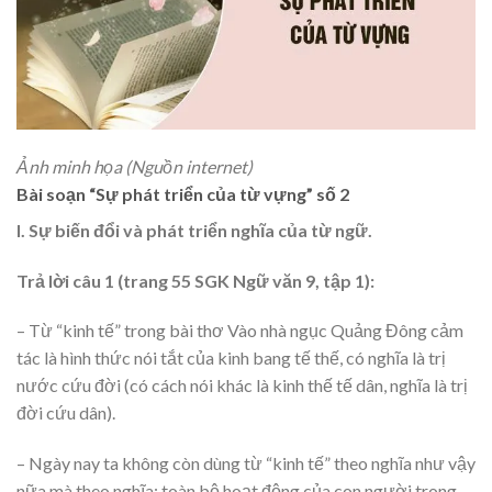
Ảnh minh họa (Nguồn internet)
Bài soạn “Sự phát triển của từ vựng” số 2
I. Sự biến đổi và phát triển nghĩa của từ ngữ.
Trả lời câu 1 (trang 55 SGK Ngữ văn 9, tập 1):
– Từ “kinh tế” trong bài thơ Vào nhà ngục Quảng Đông cảm
tác là hình thức nói tắt của kinh bang tế thế, có nghĩa là trị
nước cứu đời (có cách nói khác là kinh thế tế dân, nghĩa là trị
đời cứu dân).
– Ngày nay ta không còn dùng từ “kinh tế” theo nghĩa như vậy
nữa mà theo nghĩa: toàn bộ hoạt động của con người trong