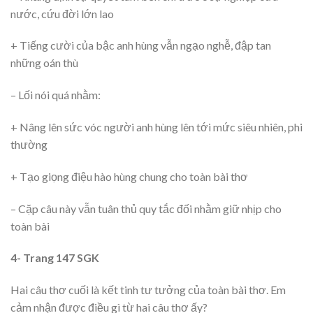
nước, cứu đời lớn lao
+ Tiếng cười của bậc anh hùng vẫn ngạo nghễ, đập tan
những oán thù
– Lối nói quá nhằm:
+ Nâng lên sức vóc người anh hùng lên tới mức siêu nhiên, phi
thường
+ Tạo giọng điệu hào hùng chung cho toàn bài thơ
– Cặp câu này vẫn tuân thủ quy tắc đối nhằm giữ nhịp cho
toàn bài
4- Trang 147 SGK
Hai câu thơ cuối là kết tinh tư tưởng của toàn bài thơ. Em
cảm nhận được điều gì từ hai câu thơ ấy?