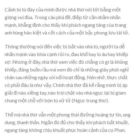
Cảnh bị tù đày của mình được nhà thơ nói tới bằng một
giọng vui đùa. Trong câu phá đề, điệp từ cần nhằm nhấn
mạnh, khẳng định cho thấy khí phách ngang tàng cùa trang
anh hùng hào kiệt và cốt cách của một bậc phong lưu tài tử.
Thông thường nói đến việc bị bắt vào nhà tù, người ta dễ
nhấn mạnh vào khía cạnh rủi ro, đau khổ hay lo âu hay khiếp
sợ: Nhưng ở đây, nhà thơ xem việc đó chẳng có gì là khủng
khiếp, đáng buồn rầu mà xem đó chỉ là những giây phút nghỉ
chân sau những ngày sôi nổi hoạt động. Nên nhớ, thực chất
có phải đâu là như vậy. Chính nhà thơ đã kể rằng mình bị áp
giải đi nào xiềng tay, nào trói chặt vào nhà ngục lại bị giam
chung một chỗ với bọn tù xử tử (Ngục trung thư).
Thế mà nhà thơ vẫn một phong thái đường hoàng tự tin, ung
dung, thanh thản. Ngần đó đủ cho thấy khí phách bất khuất,
ngang tàng không chịu khuất phục hoàn cảnh của cụ Phan.