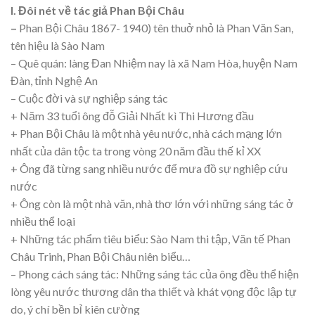
I. Đôi nét về tác giả Phan Bội Châu
–
Phan Bội Châu 1867- 1940) tên thuở nhỏ là Phan Văn San,
tên hiệu là Sào Nam
– Quê quán: làng Đan Nhiệm nay là xã Nam Hòa, huyện Nam
Đàn, tỉnh Nghệ An
– Cuộc đời và sự nghiệp sáng tác
+ Năm 33 tuổi ông đỗ Giải Nhất kì Thi Hương đầu
+ Phan Bội Châu là một nhà yêu nước, nhà cách mạng lớn
nhất của dân tộc ta trong vòng 20 năm đầu thế kỉ XX
+ Ông đã từng sang nhiều nước để mưa đồ sự nghiệp cứu
nước
+ Ông còn là một nhà văn, nhà thơ lớn với những sáng tác ở
nhiều thể loại
+ Những tác phẩm tiêu biểu: Sào Nam thi tập, Văn tế Phan
Châu Trinh, Phan Bội Châu niên biểu…
– Phong cách sáng tác: Những sáng tác của ông đều thể hiện
lòng yêu nước thương dân tha thiết và khát vọng độc lập tự
do, ý chí bền bỉ kiên cường