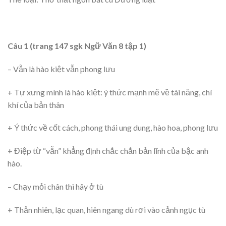
Câu 1 (trang 147 sgk Ngữ Văn 8 tập 1)
– Vẫn là hào kiệt vẫn phong lưu
+ Tự xưng mình là hào kiệt: ý thức mạnh mẽ về tài năng, chí
khí của bản thân
+ Ý thức về cốt cách, phong thái ung dung, hào hoa, phong lưu
+ Điệp từ “vẫn” khẳng định chắc chắn bản lĩnh của bậc anh
hào.
– Chạy mỏi chân thì hãy ở tù
+ Thản nhiên, lạc quan, hiên ngang dù rơi vào cảnh ngục tù