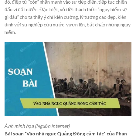
đó, điệp từ “còn” nhấn mạnh vào sự tiếp diễn, tiếp tục chiến
đấu vì đất nước. Đặc biệt, với lời thách thức “nguy hiểm sợ
gì đâu” cho ta thấy ý chí kiên cường, lý tưởng cao đẹp, kiên
định với sự nghiệp cứu nước, vươn lên, bất chấp những nguy
hiểm.
Ảnh minh họa (Nguồn internet)
Bài soạn “Vào nhà ngục Quảng Đông cảm tác” của Phan