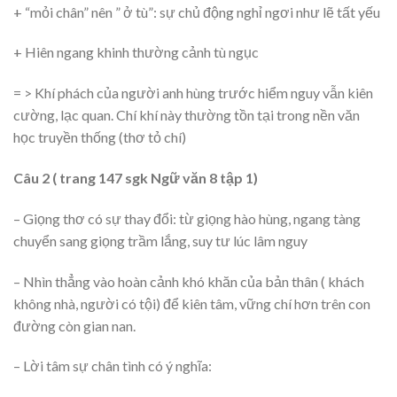
+ “mỏi chân” nên ” ở tù”: sự chủ động nghỉ ngơi như lẽ tất yếu
+ Hiên ngang khinh thường cảnh tù ngục
= > Khí phách của người anh hùng trước hiểm nguy vẫn kiên
cường, lạc quan. Chí khí này thường tồn tại trong nền văn
học truyền thống (thơ tỏ chí)
Câu 2 ( trang 147 sgk Ngữ văn 8 tập 1)
– Giọng thơ có sự thay đổi: từ giọng hào hùng, ngang tàng
chuyển sang giọng trầm lắng, suy tư lúc lâm nguy
– Nhìn thẳng vào hoàn cảnh khó khăn của bản thân ( khách
không nhà, người có tội) để kiên tâm, vững chí hơn trên con
đường còn gian nan.
– Lời tâm sự chân tình có ý nghĩa: