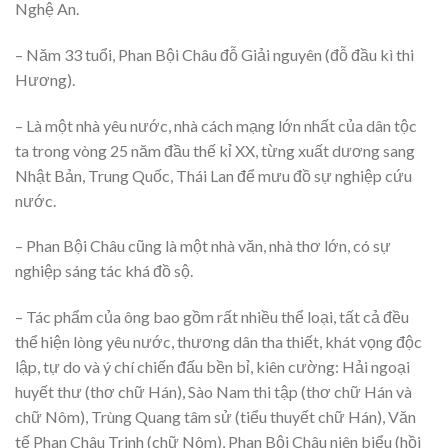
Nghệ An.
– Năm 33 tuổi, Phan Bội Châu đỗ Giải nguyên (đỗ đầu kì thi
Hương).
– Là một nhà yêu nước, nhà cách mạng lớn nhất của dân tộc
ta trong vòng 25 năm đầu thế kỉ XX, từng xuất dương sang
Nhật Bản, Trung Quốc, Thái Lan để mưu đồ sự nghiệp cứu
nước.
– Phan Bội Châu cũng là một nhà văn, nhà thơ lớn, có sự
nghiệp sáng tác khá đồ sộ.
– Tác phẩm của ông bao gồm rất nhiều thể loại, tất cả đều
thể hiện lòng yêu nước, thương dân tha thiết, khát vọng độc
lập, tự do và ý chí chiến đấu bền bỉ, kiên cường: Hải ngoại
huyết thư (thơ chữ Hán), Sào Nam thi tập (thơ chữ Hán và
chữ Nôm), Trùng Quang tâm sử (tiểu thuyết chữ Hán), Văn
tế Phan Châu Trinh (chữ Nôm), Phan Bội Châu niên biểu (hồi