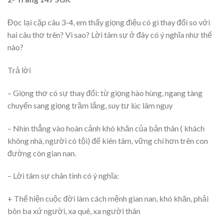
Đọc lại cặp câu 3-4, em thấy giọng điệu có gì thay đổi so với
hai câu thơ trên? Vì sao? Lời tâm sự ở đây có ý nghĩa như thế
nào?
Trả lời
– Giọng thơ có sự thay đổi: từ giọng hào hùng, ngang tàng
chuyển sang giọng trầm lắng, suy tư lúc lâm nguy
– Nhìn thẳng vào hoàn cảnh khó khăn của bản thân ( khách
không nhà, người có tội) để kiên tâm, vững chí hơn trên con
đường còn gian nan.
– Lời tâm sự chân tình có ý nghĩa:
+ Thể hiện cuộc đời làm cách mệnh gian nan, khó khăn, phải
bôn ba xứ người, xa quê, xa người thân