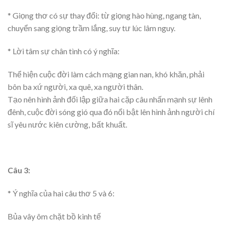
* Giọng thơ có sự thay đổi: từ giọng hào hùng, ngang tàn,
chuyển sang giọng trầm lắng, suy tư lúc lâm nguy.
* Lời tâm sự chân tình có ý nghĩa:
Thể hiện cuộc đời làm cách mạng gian nan, khó khăn, phải
bôn ba xứ người, xa quê, xa người thân.
Tạo nên hình ảnh đối lập giữa hai cặp câu nhấn mạnh sự lênh
đênh, cuộc đời sóng gió qua đó nổi bật lên hình ảnh người chí
sĩ yêu nước kiên cường, bất khuất.
Câu 3:
* Ý nghĩa của hai câu thơ 5 và 6:
Bủa vây ôm chặt bồ kinh tế