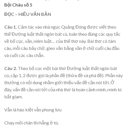
Bội Châu số 5
ĐỌC – HIỂU VĂN BẲN
Câu 1.
Cảm tác vào nhà ngục Quảng Đông được viết theo
thể Đường luật thất ngôn bát cú, tuân theo đúng các quy tắc
về bố cục, vần, niêm luật… của thế thơ này. Bài thơ có tám
câu, mỗi câu bảy chữ, gieo vần bằng vần ở chữ cuối câu đầu
và cuối các câu chẵn.
Câu 2.
Theo bố cục một bài thơ Đường luật thất ngôn bát
cú, cặp 1, 2 được gọi là phần đề (thừa đề và phá đề). Phần này
thường có nội dung nhằm giới thiệu vấn đề cần nói tới. Ở
đây, vấn đề cần nói tới của nhà thơ là hoàn cảnh mình, mình bị
bắt giam.
Vẫn là hào kiệt vẫn phong lưu
Chạy mỏi chân thì hẵng ở tù.