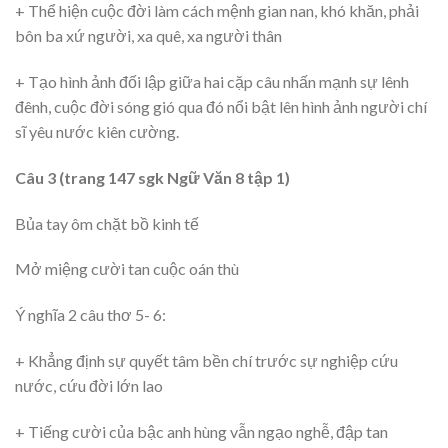
+ Thể hiện cuộc đời làm cách mệnh gian nan, khó khăn, phải
bôn ba xứ người, xa quê, xa người thân
+ Tạo hình ảnh đối lập giữa hai cặp câu nhấn mạnh sự lênh
đênh, cuộc đời sóng gió qua đó nổi bật lên hình ảnh người chí
sĩ yêu nước kiên cường.
Câu 3 (trang 147 sgk Ngữ Văn 8 tập 1)
Bủa tay ôm chặt bồ kinh tế
Mở miệng cười tan cuộc oán thù
Ý nghĩa 2 câu thơ 5- 6:
+ Khẳng định sự quyết tâm bền chí trước sự nghiệp cứu
nước, cứu đời lớn lao
+ Tiếng cười của bậc anh hùng vẫn ngạo nghễ, đập tan