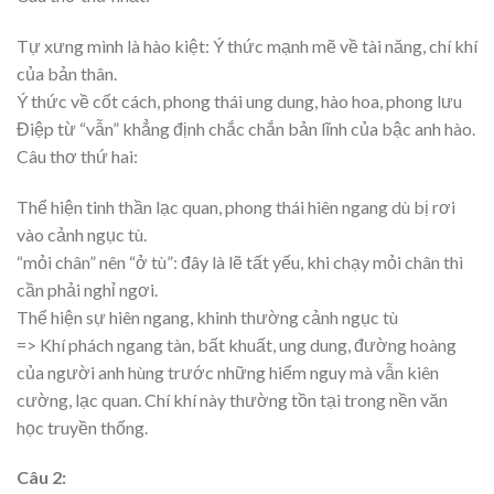
Tự xưng mình là hào kiệt: Ý thức mạnh mẽ về tài năng, chí khí
của bản thân.
Ý thức về cốt cách, phong thái ung dung, hào hoa, phong lưu
Điệp từ “vẫn” khẳng định chắc chắn bản lĩnh của bậc anh hào.
Câu thơ thứ hai:
Thể hiện tinh thần lạc quan, phong thái hiên ngang dù bị rơi
vào cảnh ngục tù.
“mỏi chân” nên “ở tù”: đây là lẽ tất yếu, khi chạy mỏi chân thì
cần phải nghỉ ngơi.
Thể hiện sự hiên ngang, khinh thường cảnh ngục tù
=> Khí phách ngang tàn, bất khuất, ung dung, đường hoàng
của người anh hùng trước những hiểm nguy mà vẫn kiên
cường, lạc quan. Chí khí này thường tồn tại trong nền văn
học truyền thống.
Câu 2: