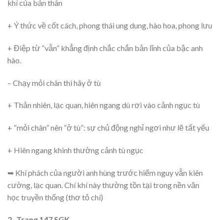
khí của bản thân
+ Ý thức về cốt cách, phong thái ung dung, hào hoa, phong lưu
+ Điệp từ “vẫn” khẳng định chắc chắn bản lĩnh của bậc anh
hào.
– Chạy mỏi chân thì hãy ở tù
+ Thản nhiên, lạc quan, hiên ngang dù rơi vào cảnh ngục tù
+ “mỏi chân” nên “ở tù”: sự chủ động nghỉ ngơi như lẽ tất yếu
+ Hiên ngang khinh thường cảnh tù ngục
➥ Khí phách của người anh hùng trước hiểm nguy vẫn kiên
cường, lạc quan. Chí khí này thường tồn tại trong nền văn
học truyền thống (thơ tỏ chí)
2- Trang 147 SGK