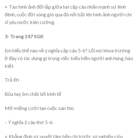
+ Tạo hình ảnh đối lập giữa hai cặp câu nhấn mạnh sự lênh
đênh, cuộc đời sóng gió qua đó nổi bật lên hình ảnh người chí
sĩ yêu nước kiên cường.
3- Trang 147 SGK
Em hiểu thế nào về ý nghĩa cặp câu 5-6? Lối nói khoa trương
ở đây có tác dụng gì trong việc biểu hiện người anh hùng, hào
kiệt.
Trả lời
Bủa tay ôm chặt bồ kinh tế
Mở miệng cười tan cuộc oán thù
– Ý nghĩa 2 câu thơ 5-6:
+ Khẳng định sự quyết tâm bền chí trước sự nghiệp cứu