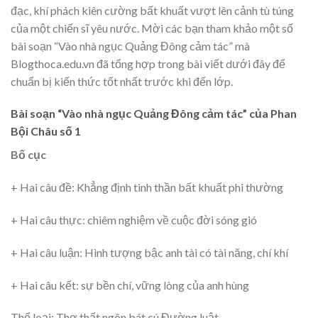
đạc, khí phách kiên cường bất khuất vượt lên cảnh tù túng
của một chiến sĩ yêu nước. Mời các bạn tham khảo một số
bài soạn “Vào nhà ngục Quảng Đông cảm tác” mà
Blogthoca.edu.vn đã tổng hợp trong bài viết dưới đây để
chuẩn bị kiến thức tốt nhất trước khi đến lớp.
Bài soạn “Vào nhà ngục Quảng Đông cảm tác” của Phan
Bội Châu số 1
Bố cục
+ Hai câu đề: Khẳng định tinh thần bất khuất phi thường
+ Hai câu thực: chiêm nghiệm về cuộc đời sóng gió
+ Hai câu luận: Hình tượng bậc anh tài có tài năng, chí khí
+ Hai câu kết: sự bền chí, vững lòng của anh hùng
Thể loại: Thơ thất ngôn bát cú Đường luật