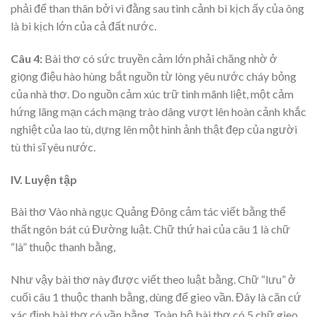
phải để than thân bởi vì đằng sau tình cảnh bi kịch ấy của ông
là bi kịch lớn của cả đất nước.
Câu 4:
Bài thơ có sức truyền cảm lớn phải chăng nhờ ở
giọng điệu hào hùng bắt nguồn từ lòng yêu nước cháy bỏng
của nhà thơ. Do nguồn cảm xúc trữ tình mãnh liệt, một cảm
hứng lãng mạn cách mạng trào dâng vượt lên hoàn cảnh khắc
nghiệt của lao tù, dựng lên một hình ảnh thật đẹp của người
tù thi sĩ yêu nước.
IV. Luyện tập
Bài thơ Vào nhà ngục Quảng Đông cảm tác viết bằng thể
thất ngôn bát cú Đường luật. Chữ thứ hai của câu 1 là chữ
“là” thuộc thanh bằng,
Như vậy bài thơ này được viết theo luật bằng. Chữ “lưu” ở
cuối câu 1 thuộc thanh bằng, dùng để gieo vần. Đây là căn cứ
xác định bài thơ có vần bằng. Toàn bộ bài thơ có 5 chữ gieo