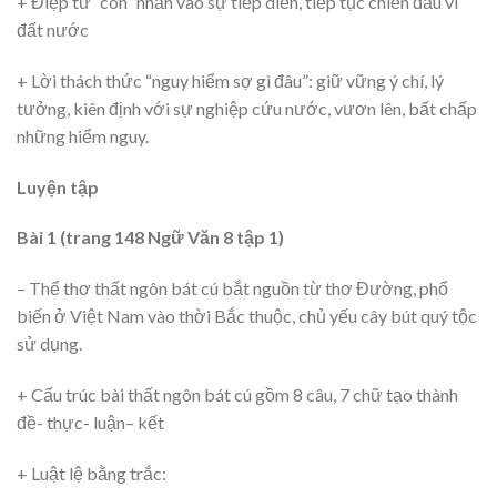
+ Điệp từ “còn” nhấn vào sự tiếp diễn, tiếp tục chiến đấu vì
đất nước
+ Lời thách thức “nguy hiểm sợ gì đâu”: giữ vững ý chí, lý
tưởng, kiên định với sự nghiệp cứu nước, vươn lên, bất chấp
những hiểm nguy.
Luyện tập
Bài 1 (trang 148 Ngữ Văn 8 tập 1)
– Thể thơ thất ngôn bát cú bắt nguồn từ thơ Đường, phổ
biến ở Việt Nam vào thời Bắc thuộc, chủ yếu cây bút quý tộc
sử dụng.
+ Cấu trúc bài thất ngôn bát cú gồm 8 câu, 7 chữ tạo thành
đề- thực- luận– kết
+ Luật lệ bằng trắc: