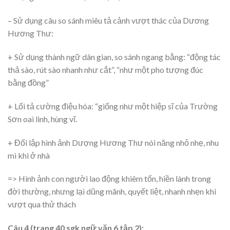
– Sử dụng câu so sánh miêu tả cảnh vượt thác của Dương
Hương Thư:
+ Sử dụng thành ngữ dân gian, so sánh ngang bằng: “động tác
thả sào, rút sào nhanh như cắt”, “như một pho tượng đúc
bằng đồng”
+ Lối tả cường điệu hóa: “giống như một hiệp sĩ của Trường
Sơn oai linh, hùng vĩ.
+ Đối lập hình ảnh Dượng Hương Thư nói năng nhỏ nhẹ, nhu
mì khi ở nhà
=> Hình ảnh con người lao động khiêm tốn, hiền lành trong
đời thường, nhưng lại dũng mãnh, quyết liệt, nhanh nhẹn khi
vượt qua thử thách
Câu 4 (trang 40 sgk ngữ văn 6 tập 2):