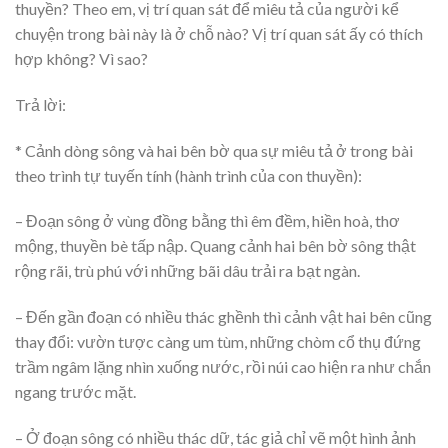
thuyền? Theo em, vị trí quan sát để miêu tả của người kể
chuyện trong bài này là ở chỗ nào? Vị trí quan sát ấy có thích
hợp không? Vì sao?
Trả lời:
* Cảnh dòng sông và hai bên bờ qua sự miêu tả ở trong bài
theo trình tự tuyến tính (hành trình của con thuyền):
– Đoạn sông ở vùng đồng bằng thì êm đềm, hiền hoà, thơ
mộng, thuyền bè tấp nập. Quang cảnh hai bên bờ sông thật
rộng rãi, trù phú với những bãi dâu trải ra bạt ngàn.
– Đến gần đoạn có nhiều thác ghềnh thì cảnh vật hai bên cũng
thay đổi: vườn tược càng um tùm, những chòm cổ thụ đứng
trầm ngâm lặng nhìn xuống nước, rồi núi cao hiện ra như chắn
ngang trước mặt.
– Ở đoạn sông có nhiều thác dữ, tác giả chỉ vẽ một hình ảnh