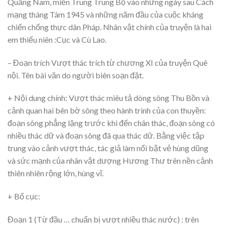
Quảng Nam, miền Trung Trung Bộ vào những ngày sau Cách
mạng tháng Tám 1945 và những năm đầu của cuộc kháng
chiến chống thực dân Pháp. Nhân vật chính của truyện là hai
em thiếu niên :Cục và Cù Lao.
– Đoạn trích Vượt thác trích từ chương XI của truyện Quê
nội. Tên bài văn do người biên soạn đặt.
+ Nội dung chính: Vượt thác miêu tả dòng sông Thu Bồn và
cảnh quan hai bên bờ sông theo hành trình của con thuyền:
đoạn sông phẳng lặng trước khi đến chân thác, đoạn sông có
nhiều thác dữ và đoạn sông đã qua thác dữ. Bằng việc tập
trung vào cảnh vượt thác, tác giả làm nổi bật vẻ hùng dũng
và sức mạnh của nhân vật dượng Hương Thư trên nền cảnh
thiên nhiên rộng lớn, hùng vĩ.
+ Bố cục:
Đoạn 1 (Từ đầu … chuẩn bị vượt nhiều thác nước) : trên