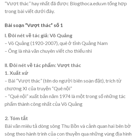
“Vượt thác” hay nhất đã được Blogthoca.edu.vn tổng hợp
trong bài viết dưới đây.
Bài soạn “Vượt thác” số 1
I. Đôi nét về tác giả: Võ Quảng
– Võ Quảng (1920-2007), quê ở tỉnh Quảng Nam
– Ông là nhà văn chuyên viết cho thiếu nhi
II. Đôi nét về tác phẩm: Vượt thác
1. Xuất xứ
– Bài “Vượt thác” (tên do người biên soạn đặt), trích từ
chương XI của truyện “Quê nội”
– “Quê nội” xuất bản năm 1974 là một trong số những tác
phẩm thành công nhất của Võ Quảng
2. Tóm tắt
Bài văn miêu tả dòng sông Thu Bồn và cảnh quan hai bên bờ
sông theo hành trình của con thuyền qua những vùng địa hình