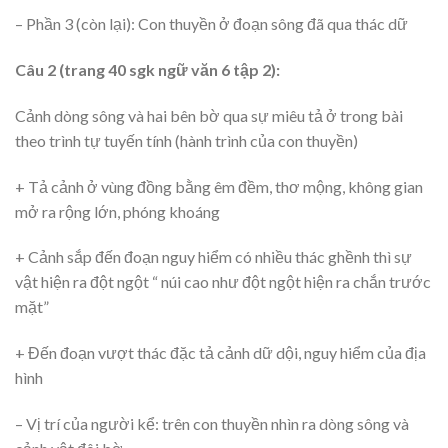
– Phần 3 (còn lại): Con thuyền ở đoạn sông đã qua thác dữ
Câu 2 (trang 40 sgk ngữ văn 6 tập 2):
Cảnh dòng sông và hai bên bờ qua sự miêu tả ở trong bài
theo trình tự tuyến tính (hành trình của con thuyền)
+ Tả cảnh ở vùng đồng bằng êm đềm, thơ mộng, không gian
mở ra rộng lớn, phóng khoáng
+ Cảnh sắp đến đoạn nguy hiểm có nhiều thác ghềnh thì sự
vật hiện ra đột ngột “ núi cao như đột ngột hiện ra chắn trước
mặt”
+ Đến đoạn vượt thác đặc tả cảnh dữ dội, nguy hiểm của địa
hình
– Vị trí của người kể: trên con thuyền nhìn ra dòng sông và