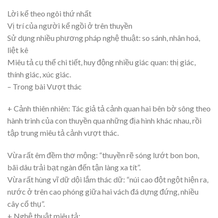
Lời kể theo ngôi thứ nhất
Vị trí của người kể ngồi ở trên thuyền
Sử dụng nhiều phương pháp nghệ thuật: so sánh, nhân hoá,
liệt kê
Miêu tả cụ thể chi tiết, huy động nhiều giác quan: thị giác,
thính giác, xúc giác.
– Trong bài Vượt thác
+ Cảnh thiên nhiên: Tác giả tả cảnh quan hai bên bờ sông theo
hành trình của con thuyền qua những địa hình khác nhau, rồi
tập trung miêu tả cảnh vượt thác.
Vừa rất êm đềm thơ mộng: “thuyền rẽ sóng lướt bon bon,
bãi dâu trải bạt ngàn đến tận làng xa tít”.
Vừa rất hùng vĩ dữ dội lắm thác dữ: “núi cao đột ngột hiện ra,
nước ở trên cao phóng giữa hai vách đá dựng đứng, nhiều
cây cổ thụ”.
+ Nghệ thuật miêu tả: