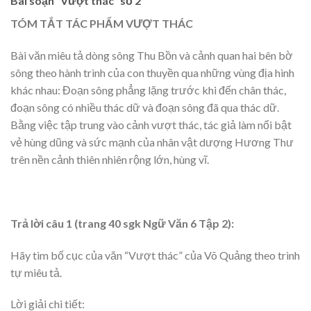
Bài soạn “Vượt thác” số 2
TÓM TẮT TÁC PHẨM VƯỢT THÁC
Bài văn miêu tả dòng sông Thu Bồn và cảnh quan hai bên bờ
sông theo hành trình của con thuyền qua những vùng địa hình
khác nhau: Đoạn sông phẳng lặng trước khi đến chân thác,
đoạn sông có nhiều thác dữ và đoạn sông đã qua thác dữ.
Bằng việc tập trung vào cảnh vượt thác, tác giả làm nổi bật
vẻ hùng dũng và sức mạnh của nhân vật dượng Hương Thư
trên nền cảnh thiên nhiên rộng lớn, hùng vĩ.
Trả lời câu 1 (trang 40 sgk Ngữ Văn 6 Tập 2):
Hãy tìm bố cục của văn “Vượt thác” của Võ Quảng theo trình
tự miêu tả.
Lời giải chi tiết: