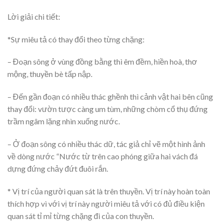
Lời giải chi tiết:
*Sự miêu tả có thay đổi theo từng chặng:
– Đoạn sông ở vùng đồng bằng thì êm đềm, hiền hoà, thơ
mộng, thuyền bè tấp nập.
– Đến gần đoạn có nhiều thác ghềnh thì cảnh vật hai bên cũng
thay đổi: vườn tược càng um tùm, những chòm cổ thụ đứng
trầm ngâm lặng nhìn xuống nước.
– Ở đoạn sông có nhiều thác dữ, tác giả chỉ vẽ một hình ảnh
về dòng nước “Nước từ trên cao phóng giữa hai vách đá
dựng đứng chảy đứt đuôi rắn.
* Vị trí của người quan sát là trên thuyền. Vị trí này hoàn toàn
thích hợp vì với vị trí này người miêu tả với có đủ điều kiện
quan sát tỉ mỉ từng chặng đi của con thuyền.