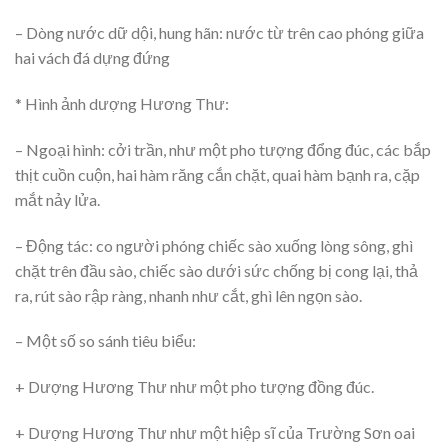
– Dòng nước dữ dội, hung hãn: nước từ trên cao phóng giữa
hai vách đá dựng đứng
* Hình ảnh dượng Hương Thư:
– Ngoại hình: cởi trần, như một pho tượng đổng đúc, các bắp
thịt cuồn cuộn, hai hàm răng cắn chặt, quai hàm bạnh ra, cặp
mắt nảy lửa.
– Động tác: co người phóng chiếc sào xuống lòng sông, ghì
chặt trên đầu sào, chiếc sào dưới sức chống bị cong lại, thả
ra, rút sào rập ràng, nhanh như cắt, ghì lên ngọn sào.
– Một số so sánh tiêu biểu:
+ Dượng Hương Thư như một pho tượng đồng đúc.
+ Dượng Hương Thư như một hiệp sĩ của Trường Sơn oai