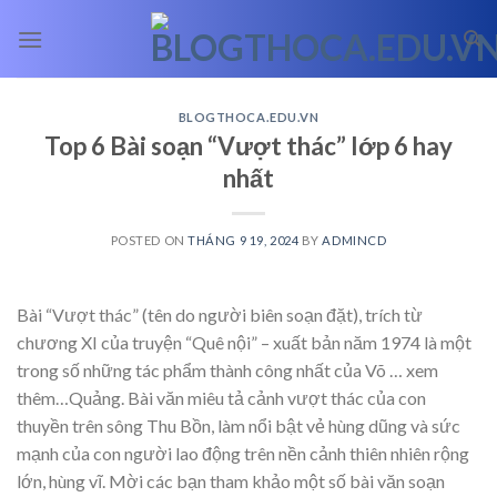
Skip
to
content
BLOGTHOCA.EDU.VN
Top 6 Bài soạn “Vượt thác” lớp 6 hay
nhất
POSTED ON
THÁNG 9 19, 2024
BY
ADMINCD
Bài “Vượt thác” (tên do người biên soạn đặt), trích từ
chương XI của truyện “Quê nội” – xuất bản năm 1974 là một
trong số những tác phẩm thành công nhất của Võ
… xem
thêm…
Quảng. Bài văn miêu tả cảnh vượt thác của con
thuyền trên sông Thu Bồn, làm nổi bật vẻ hùng dũng và sức
mạnh của con người lao động trên nền cảnh thiên nhiên rộng
lớn, hùng vĩ. Mời các bạn tham khảo một số bài văn soạn