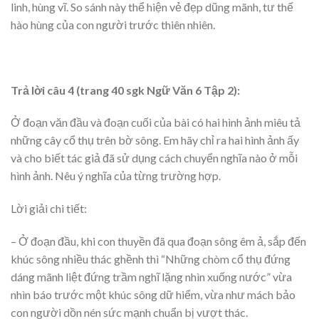
linh, hùng vĩ. So sánh này thể hiện vẻ đẹp dũng mãnh, tư thế
hào hùng của con người trước thiên nhiên.
Trả lời câu 4 (trang 40 sgk Ngữ Văn 6 Tập 2):
Ở đoạn văn đầu và đoạn cuối của bài có hai hình ảnh miêu tả
những cây cổ thụ trên bờ sông. Em hãy chỉ ra hai hình ảnh ấy
và cho biết tác giả đã sử dụng cách chuyển nghĩa nào ở mỗi
hình ảnh. Nêu ý nghĩa của từng trường hợp.
Lời giải chi tiết:
– Ở đoạn đầu, khi con thuyền đã qua đoạn sông êm ả, sắp đến
khúc sông nhiều thác ghềnh thì “Những chòm cổ thụ đứng
dáng mãnh liệt đứng trầm nghĩ lặng nhìn xuống nước” vừa
nhìn báo trước một khúc sông dữ hiểm, vừa như mách bảo
con người dồn nén sức mạnh chuẩn bị vượt thác.