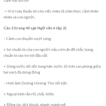
cảnh vật đôi bờ
-> Vị trí này thuận lợi cho việc miêu tả chân thực cảnh thiên
nhiên và con người.
Câu 3 (trang 40 sgk Ngữ văn 6 tập 2):
– Cảnh con thuyền vượt sông:
+ Sự chuẩn bị của con người: nấu cơm ăn để chắc bụng,
chuẩn bị sào tre bịt đầu sắt
+ Dòng nước dữ dội, hung hãn: nước từ trên cao phóng giữa
hai vách đá dựng đứng
– Hình ảnh Dượng Hương Thư nổi bật:
+ Ngoại hình rắn rỏi, chắc khỏe
+ Động tác dứt khoát, nhanh, mạnh mẽ