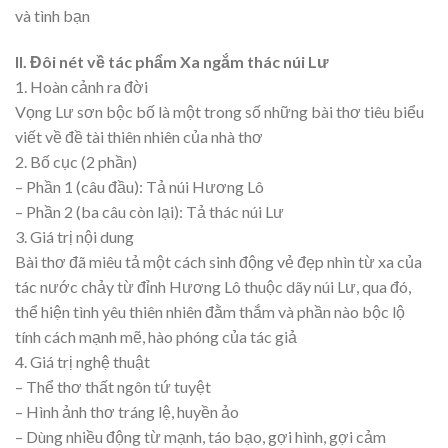
và tình bạn
II. Đôi nét về tác phẩm Xa ngắm thác núi Lư
1. Hoàn cảnh ra đời
Vọng Lư sơn bộc bố là một trong số những bài thơ tiêu biểu
viết về đề tài thiên nhiên của nhà thơ
2. Bố cục (2 phần)
– Phần 1 (câu đầu): Tả núi Hương Lô
– Phần 2 (ba câu còn lại): Tả thác núi Lư
3. Giá trị nội dung
Bài thơ đã miêu tả một cách sinh động vẻ đẹp nhìn từ xa của
tác nước chảy từ đỉnh Hương Lô thuộc dãy núi Lư, qua đó,
thể hiện tình yêu thiên nhiên đằm thắm và phần nào bộc lộ
tính cách mạnh mẽ, hào phóng của tác giả
4. Giá trị nghệ thuật
– Thể thơ thất ngôn tứ tuyệt
– Hình ảnh thơ tráng lệ, huyền ảo
– Dùng nhiều động từ mạnh, táo bạo, gợi hình, gợi cảm