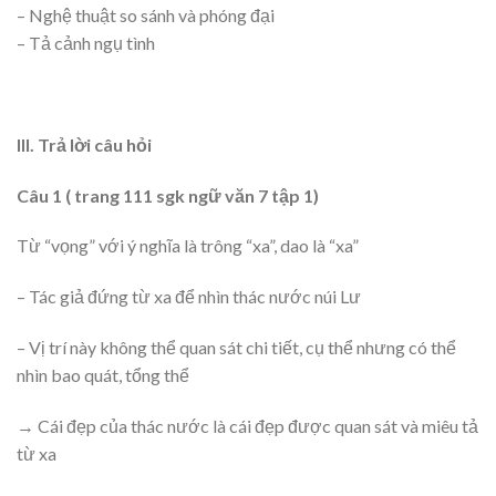
– Nghệ thuật so sánh và phóng đại
– Tả cảnh ngụ tình
III. Trả lời câu hỏi
Câu 1 ( trang 111 sgk ngữ văn 7 tập 1)
Từ “vọng” với ý nghĩa là trông “xa”, dao là “xa”
– Tác giả đứng từ xa để nhìn thác nước núi Lư
– Vị trí này không thể quan sát chi tiết, cụ thể nhưng có thể
nhìn bao quát, tổng thể
→ Cái đẹp của thác nước là cái đẹp được quan sát và miêu tả
từ xa