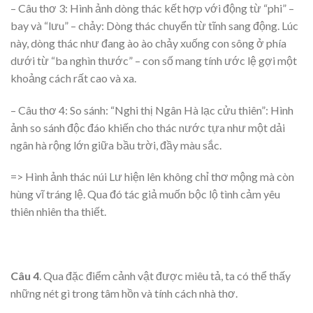
– Câu thơ 3: Hình ảnh dòng thác kết hợp với động từ “phi” –
bay và “lưu” – chảy: Dòng thác chuyển từ tĩnh sang động. Lúc
này, dòng thác như đang ào ào chảy xuống con sông ở phía
dưới từ “ba nghìn thước” – con số mang tính ước lệ gợi một
khoảng cách rất cao và xa.
– Câu thơ 4: So sánh: “Nghi thị Ngân Hà lạc cửu thiên”: Hình
ảnh so sánh độc đáo khiến cho thác nước tựa như một dải
ngân hà rộng lớn giữa bầu trời, đầy màu sắc.
=> Hình ảnh thác núi Lư hiện lên không chỉ thơ mộng mà còn
hùng vĩ tráng lệ. Qua đó tác giả muốn bộc lộ tình cảm yêu
thiên nhiên tha thiết.
Câu 4
. Qua đặc điểm cảnh vật được miêu tả, ta có thể thấy
những nét gì trong tâm hồn và tính cách nhà thơ.