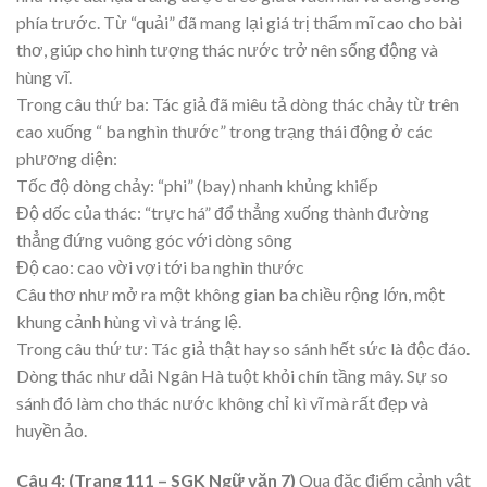
phía trước. Từ “quải” đã mang lại giá trị thẩm mĩ cao cho bài
thơ, giúp cho hình tượng thác nước trở nên sống động và
hùng vĩ.
Trong câu thứ ba: Tác giả đã miêu tả dòng thác chảy từ trên
cao xuống “ ba nghìn thước” trong trạng thái động ở các
phương diện:
Tốc độ dòng chảy: “phi” (bay) nhanh khủng khiếp
Độ dốc của thác: “trực há” đổ thẳng xuống thành đường
thẳng đứng vuông góc với dòng sông
Độ cao: cao vời vợi tới ba nghìn thước
Câu thơ như mở ra một không gian ba chiều rộng lớn, một
khung cảnh hùng vì và tráng lệ.
Trong câu thứ tư: Tác giả thật hay so sánh hết sức là độc đáo.
Dòng thác như dải Ngân Hà tuột khỏi chín tầng mây. Sự so
sánh đó làm cho thác nước không chỉ kì vĩ mà rất đẹp và
huyền ảo.
Câu 4: (Trang 111 – SGK Ngữ văn 7)
Qua đặc điểm cảnh vật