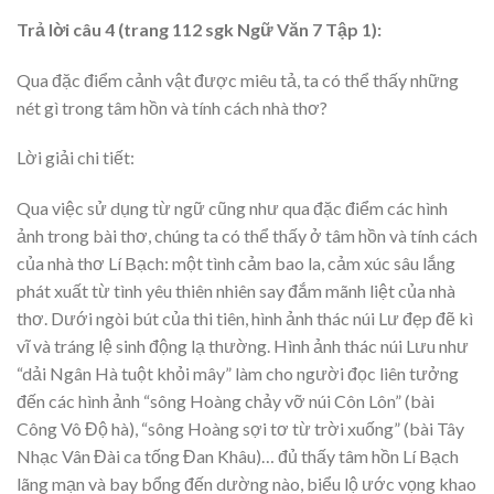
Trả lời câu 4 (trang 112 sgk Ngữ Văn 7 Tập 1):
Qua đặc điểm cảnh vật được miêu tả, ta có thể thấy những
nét gì trong tâm hồn và tính cách nhà thơ?
Lời giải chi tiết:
Qua việc sử dụng từ ngữ cũng như qua đặc điểm các hình
ảnh trong bài thơ, chúng ta có thể thấy ở tâm hồn và tính cách
của nhà thơ Lí Bạch: một tình cảm bao la, cảm xúc sâu lắng
phát xuất từ tình yêu thiên nhiên say đắm mãnh liệt của nhà
thơ. Dưới ngòi bút của thi tiên, hình ảnh thác núi Lư đẹp đẽ kì
vĩ và tráng lệ sinh động lạ thường. Hình ảnh thác núi Lưu như
“dải Ngân Hà tuột khỏi mây” làm cho người đọc liên tưởng
đến các hình ảnh “sông Hoàng chảy vỡ núi Côn Lôn” (bài
Công Vô Độ hà), “sông Hoàng sợi tơ từ trời xuống” (bài Tây
Nhạc Vân Đài ca tống Đan Khâu)… đủ thấy tâm hồn Lí Bạch
lãng mạn và bay bổng đến dường nào, biểu lộ ước vọng khao