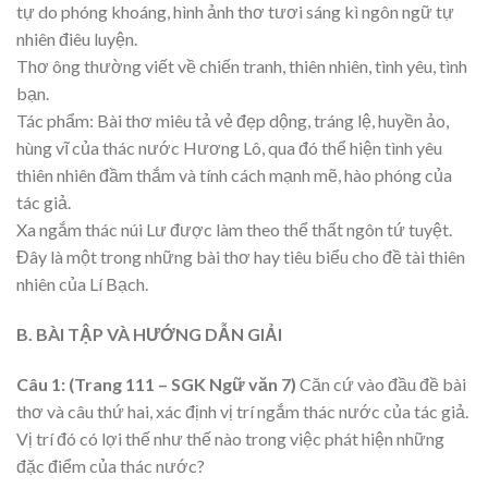
tự do phóng khoáng, hình ảnh thơ tươi sáng kì ngôn ngữ tự
nhiên điêu luyện.
Thơ ông thường viết về chiến tranh, thiên nhiên, tình yêu, tình
bạn.
Tác phẩm: Bài thơ miêu tả vẻ đẹp dộng, tráng lệ, huyền ảo,
hùng vĩ của thác nước Hương Lô, qua đó thể hiện tình yêu
thiên nhiên đầm thắm và tính cách mạnh mẽ, hào phóng của
tác giả.
Xa ngắm thác núi Lư được làm theo thể thất ngôn tứ tuyệt.
Đây là một trong những bài thơ hay tiêu biểu cho đề tài thiên
nhiên của Lí Bạch.
B. BÀI TẬP VÀ HƯỚNG DẪN GIẢI
Câu 1: (Trang 111 – SGK Ngữ văn 7)
Căn cứ vào đầu đề bài
thơ và câu thứ hai, xác định vị trí ngắm thác nước của tác giả.
Vị trí đó có lợi thế như thế nào trong việc phát hiện những
đặc điểm của thác nước?