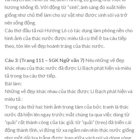
hương khổng lồ. Với động từ “sinh”, ánh sáng đó xuất hiện
giống như chủ thể làm cho sự vật như được sinh sôi và trở
nên sống động.
Câu thơ đầu tả núi Hương Lô có tác dụng làm phông nền cho
hình ảnh của thác nước được miêu tả cụ thể ở ba câu tiếp
theo, tôn lên vẻ đẹp hoành tráng của thác nước.
Câu 3: (Trang 111 – SGK Ngữ văn 7)
Nêu những vẻ đẹp
khác nhau của thác nước đã được Lí Bạch phát hiện và miêu
tả trong ba câu thơ tiếp.
Bài làm:
Những vẻ đẹp khác nhau của thác được Lí Bạch phát hiện và
miêu tả :
Trong câu thứ hai: hình ảnh trung tâm của bức tranh là thác
nước đã hiện lên ngay trước mắt chúng ta qua việc dùng từ
“quải” rất thành công của tác giả: từ “quải” (treo) đã biến cái
động thành tĩnh, vì đứng từ xa ngắm nên nhìn thác nước giống
như một dải lụa trắng được treo giữa vách núi và dòng sông