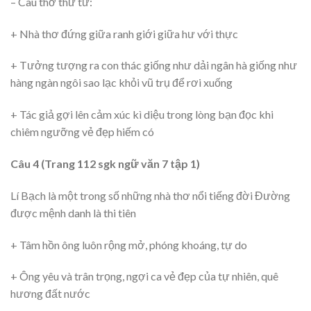
– Câu thơ thứ tư:
+ Nhà thơ đứng giữa ranh giới giữa hư với thực
+ Tưởng tượng ra con thác giống như dải ngân hà giống như
hàng ngàn ngôi sao lạc khỏi vũ trụ để rơi xuống
+ Tác giả gợi lên cảm xúc kì diệu trong lòng bạn đọc khi
chiêm ngưỡng vẻ đẹp hiếm có
Câu 4 (Trang 112 sgk ngữ văn 7 tập 1)
Lí Bạch là một trong số những nhà thơ nổi tiếng đời Đường
được mệnh danh là thi tiên
+ Tâm hồn ông luôn rộng mở, phóng khoáng, tự do
+ Ông yêu và trân trọng, ngợi ca vẻ đẹp của tự nhiên, quê
hương đất nước