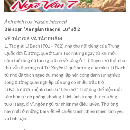
Ảnh minh họa (Nguồn internet)
Bài soạn “Xa ngắm thác núi Lư” số 2
VỀ TÁC GIẢ VÀ TÁC PHẨM
1. Tác giả: Lí Bạch (701 – 762), nhà thơ nổi tiếng của Trung
Quốc đời Đường, quê ở Cam Túc nhưng ngay từ khi mới
năm tuổi ông đã theo gia đình về sống ở Tứ Xuyên. Vì thế, nhà
thơ vẫn thường coi Tứ Xuyên là quê hương của mình. Lí Bạch
từ nhỏ đã thích ngao du, mong lập nên công danh sự nghiệp,
song đường quan nghiệp của ông có nhiều trắc trở.
Lí Bạch được mệnh danh là “tiên thơ”. Thơ ông thể hiện một
tâm hồn tự do phóng khoáng. Hình ảnh trong thơ của ông
tươi sáng, kì vĩ, ngôn ngữ tự nhiên mà điêu luyện. Thơ ông
hay nhất ở những bài viết về chiến tranh, thiên nhiên, tình yêu
và tình bạn.