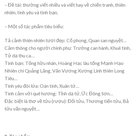
– Đề tài: thường viết nhiều và viết hay về chiến tranh, thiên
nhiên, tình yêu và tình bạn.
– Một số tác phẩm tiêu biểu:
Tả cảnh thiên nhiên tươi đẹp: Cổ phong, Quan san nguyệt…
Cảm thông cho người chinh phụ: Trường can hành, Khuê tình,
Tử dạ thu ca…
Tình bạn: Tống hữu nhân, Hoàng Hạc lâu tống Mạnh Hạo
Nhiên chi Quảng Lăng, Văn Vương Xương Linh thiên Long
Tiêu…
Tình yêu đôi lứa: Oán tình, Xuân tứ…
Tình cảm với quê hương: Tĩnh dạ tứ, Ức Đông Sơn…
Đặc biệt là thơ về tửu (rượu): Đối tửu, Thương tiến tửu, Bả
tửu vấn nguyệt…