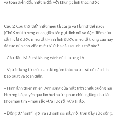
và toàn diện đối, nhất là đối với khung cảnh thác nước.
Câu 2
. Câu thơ thứ nhất miêu tả cái gì và tả như thế nào?
(Chú ý mối tương quan giữa tên gọi đỉnh núi và đặc điểm của
cảnh vật được miêu tả). Hình ảnh được miêu tả trong câu này
đã tạo nền cho việc miêu tả ở ba câu sau như thế nào?
– Câu đầu: Miêu tả khung cảnh núi Hương Lô
– Vị trí: đứng từ trên cao để ngắm thác nước, sẽ có cái nhìn
bao quát và toàn diện.
– Hình ảnh thiên nhiên: Ánh sáng của mặt trời chiếu xuống núi
Hương Lô, xuyên qua làn hơi nước phản chiếu giống như làn
khói màu tím – màu sắc vừa rực rỡ, vừa kì ảo.
– Động từ “sinh” : gợi ra sự sinh sôi nảy nở, tràn đầy sức sống.