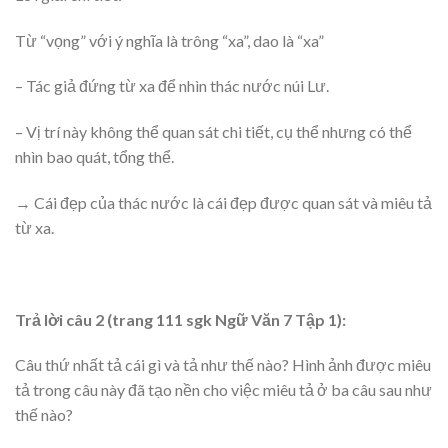
Từ “vọng” với ý nghĩa là trông “xa”, dao là “xa”
– Tác giả đứng từ xa để nhìn thác nước núi Lư.
– Vị trí này không thể quan sát chi tiết, cụ thể nhưng có thể
nhìn bao quát, tổng thể.
→ Cái đẹp của thác nước là cái đẹp được quan sát và miêu tả
từ xa.
Trả lời câu 2 (trang 111 sgk Ngữ Văn 7 Tập 1):
Câu thứ nhất tả cái gì và tả như thế nào? Hình ảnh được miêu
tả trong câu này đã tạo nền cho việc miêu tả ở ba câu sau như
thế nào?