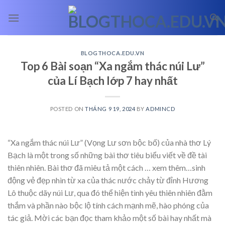
Skip
to
content
BLOGTHOCA.EDU.VN
Top 6 Bài soạn “Xa ngắm thác núi Lư”
của Lí Bạch lớp 7 hay nhất
POSTED ON
THÁNG 9 19, 2024
BY
ADMINCD
“Xa ngắm thác núi Lư” (Vọng Lư sơn bộc bố) của nhà thơ Lý
Bạch là một trong số những bài thơ tiêu biểu viết về đề tài
thiên nhiên. Bài thơ đã miêu tả một cách
… xem thêm…
sinh
động vẻ đẹp nhìn từ xa của thác nước chảy từ đỉnh Hương
Lô thuộc dãy núi Lư, qua đó thể hiện tình yêu thiên nhiên đằm
thắm và phần nào bộc lộ tính cách mạnh mẽ, hào phóng của
tác giả. Mời các bạn đọc tham khảo một số bài hay nhất mà