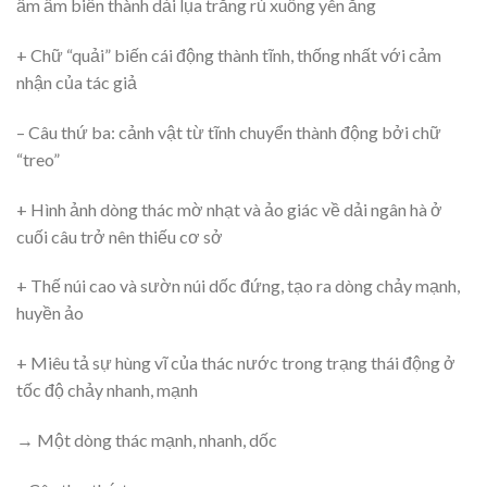
ầm ầm biến thành dải lụa trắng rủ xuống yên ắng
+ Chữ “quải” biến cái động thành tĩnh, thống nhất với cảm
nhận của tác giả
– Câu thứ ba: cảnh vật từ tĩnh chuyển thành động bởi chữ
“treo”
+ Hình ảnh dòng thác mờ nhạt và ảo giác về dải ngân hà ở
cuối câu trở nên thiếu cơ sở
+ Thế núi cao và sườn núi dốc đứng, tạo ra dòng chảy mạnh,
huyền ảo
+ Miêu tả sự hùng vĩ của thác nước trong trạng thái động ở
tốc độ chảy nhanh, mạnh
→ Một dòng thác mạnh, nhanh, dốc