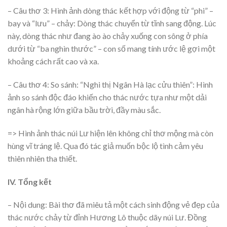
– Câu thơ 3: Hình ảnh dòng thác kết hợp với động từ “phi” –
bay và “lưu” – chảy: Dòng thác chuyển từ tĩnh sang động. Lúc
này, dòng thác như đang ào ào chảy xuống con sông ở phía
dưới từ “ba nghìn thước” – con số mang tính ước lệ gợi một
khoảng cách rất cao và xa.
– Câu thơ 4: So sánh: “Nghi thị Ngân Hà lạc cửu thiên”: Hình
ảnh so sánh độc đáo khiến cho thác nước tựa như một dải
ngân hà rộng lớn giữa bầu trời, đầy màu sắc.
=> Hình ảnh thác núi Lư hiện lên không chỉ thơ mộng mà còn
hùng vĩ tráng lệ. Qua đó tác giả muốn bộc lộ tình cảm yêu
thiên nhiên tha thiết.
IV. Tổng kết
– Nội dung: Bài thơ đã miêu tả một cách sinh động vẻ đẹp của
thác nước chảy từ đỉnh Hương Lô thuộc dãy núi Lư. Đồng