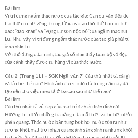
Bài làm:
Vị trí đứng ngắm thác nước của tác giả: Căn cứ vào tiêu đề
bài thơ có chữ vọng: trông từ xa và câu thơ thứ hai có chữ
dao: “dao khan” và “vọng Lư sơn bộc bố”: xa ngắm thác núi
Lư. Như vậy, vị trí đứng ngắm thác nước của tác giả phải từ
ở xa nhìn lại
Với thế đứng của mình, tác giả sẽ nhìn thấy toàn bộ vẻ đẹp
của cảnh, thấy được sự hùng vĩ của thác nước.
Câu 2: (Trang 111 – SGK Ngữ văn 7)
Câu thứ nhất tả cái gì
và tả như thế nào? Hình ảnh được miêu tả trong câu này đã
tạo nền cho việc miêu tả ở ba câu sau như thế nào?
Bài làm:
Câu thứ nhất tả vẻ đẹp của mặt trời chiếu trên đỉnh núi
Hương Lô: dưới những tia nắng của mặt trời và làn hơi nước
phản quang. Thác nước bắn tung bọt, hơi nước tỏa ra như
sương khói, mặt trời phản quang ánh sáng sinh ra những khói
tía huyền ảo. Nhìn từ xa, đỉnh Hương Lô giông như một lư