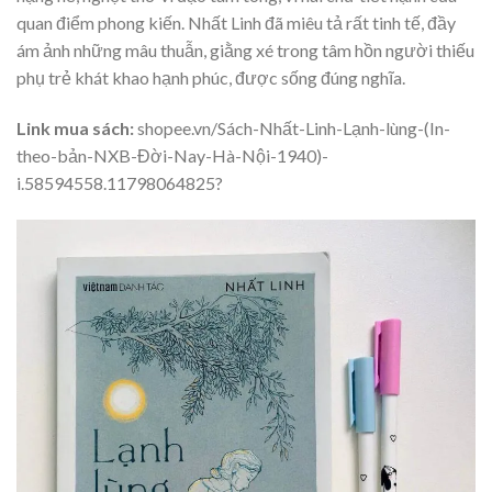
quan điểm phong kiến. Nhất Linh đã miêu tả rất tinh tế, đầy
ám ảnh những mâu thuẫn, giằng xé trong tâm hồn người thiếu
phụ trẻ khát khao hạnh phúc, được sống đúng nghĩa.
Link mua sách:
shopee.vn/Sách-Nhất-Linh-Lạnh-lùng-(In-
theo-bản-NXB-Đời-Nay-Hà-Nội-1940)-
i.58594558.11798064825?