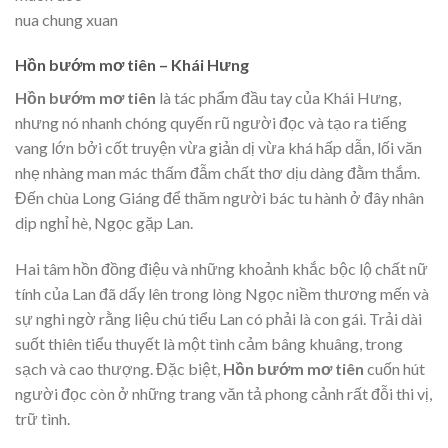
nua chung xuan
Hồn bướm mơ tiên – Khái Hưng
Hồn bướm mơ tiên
là tác phẩm đầu tay của Khái Hưng,
nhưng nó nhanh chóng quyến rũ người đọc và tạo ra tiếng
vang lớn bởi cốt truyện vừa giản dị vừa khá hấp dẫn, lối văn
nhẹ nhàng man mác thấm đẫm chất thơ dịu dàng đằm thắm.
Đến chùa Long Giáng để thăm người bác tu hành ở đây nhân
dịp nghỉ hè, Ngọc gặp Lan.
Hai tâm hồn đồng điệu và những khoảnh khắc bộc lộ chất nữ
tính của Lan đã dấy lên trong lòng Ngọc niềm thương mến và
sự nghi ngờ rằng liệu chú tiểu Lan có phải là con gái. Trải dài
suốt thiên tiểu thuyết là một tình cảm bâng khuâng, trong
sạch và cao thượng. Đặc biệt,
Hồn bướm mơ tiên
cuốn hút
người đọc còn ở những trang văn tả phong cảnh rất đỗi thi vị,
trữ tình.