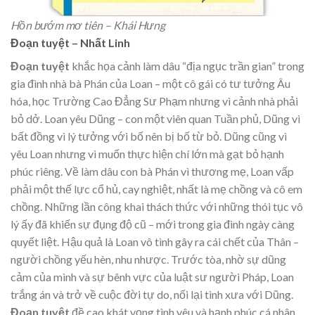
Hồn bướm mơ tiên – Khái Hưng
Đoạn tuyệt – Nhất Linh
Đoạn tuyệt
khắc họa cảnh làm dâu “địa ngục trần gian” trong
gia đình nhà bà Phán của Loan – một cô gái có tư tưởng Âu
hóa, học Trường Cao Đẳng Sư Phạm nhưng vì cảnh nhà phải
bỏ dở. Loan yêu Dũng – con một viên quan Tuần phủ, Dũng vì
bất đồng vì lý tưởng với bố nên bị bố từ bỏ. Dũng cũng vì
yêu Loan nhưng vì muốn thực hiện chí lớn mà gạt bỏ hạnh
phúc riêng. Về làm dâu con bà Phán vì thương mẹ, Loan vấp
phải một thế lực cổ hủ, cay nghiệt, nhất là mẹ chồng và cô em
chồng. Những lần công khai thách thức với những thói tục vô
lý ấy đã khiến sự đụng độ cũ – mới trong gia đình ngày càng
quyết liệt. Hậu quả là Loan vô tình gây ra cái chết của Thân –
người chồng yếu hèn, nhu nhược. Trước tòa, nhờ sự dũng
cảm của mình và sự bênh vực của luật sư người Pháp, Loan
trắng án và trở về cuộc đời tự do, nối lại tình xưa với Dũng.
Đoạn tuyệt
đề cao khát vọng tình yêu và hạnh phúc cá nhân,