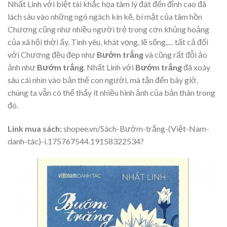
Nhất Linh với biệt tài khắc họa tâm lý đạt đến đỉnh cao đã
lách sâu vào những ngõ ngách kín kẽ, bí mật của tâm hồn
Chương cũng như nhiều người trẻ trong cơn khủng hoảng
của xã hội thời ấy. Tình yêu, khát vọng, lẽ sống,… tất cả đối
với Chương đều đẹp như
Bướm trắng
và cũng rất đỗi ảo
ảnh như
Bướm trắng
. Nhất Linh với
Bướm trắng
đã xoáy
sâu cái nhìn vào bản thể con người, mà tận đến bây giờ,
chúng ta vẫn có thể thấy ít nhiều hình ảnh của bản thân trong
đó.
Link mua sách:
shopee.vn/Sách-Bướm-trắng-(Việt-Nam-
danh-tác)-i.175767544.19158322534?