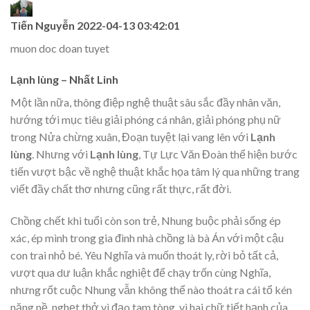
Tiến Nguyễn
2022-04-13 03:42:01
muon doc doan tuyet
Lạnh lùng – Nhất Linh
Một lần nữa, thông điệp nghệ thuật sâu sắc đầy nhân văn,
hướng tới mục tiêu giải phóng cá nhân, giải phóng phụ nữ
trong Nửa chừng xuân, Đoạn tuyệt lại vang lên với
Lạnh
lùng
. Nhưng với
Lạnh lùng
, Tự Lực Văn Đoàn thể hiện bước
tiến vượt bậc về nghệ thuật khắc họa tâm lý qua những trang
viết đầy chất thơ nhưng cũng rất thực, rất đời.
Chồng chết khi tuổi còn son trẻ, Nhung buộc phải sống ép
xác, ép mình trong gia đình nhà chồng là bà Án với một cậu
con trai nhỏ bé. Yêu Nghĩa và muốn thoát ly, rời bỏ tất cả,
vượt qua dư luận khắc nghiệt để chạy trốn cùng Nghĩa,
nhưng rốt cuộc Nhung vẫn không thể nào thoát ra cái tổ kén
nặng nề, nghẹt thở vì đạo tam tòng, vì hai chữ tiết hạnh của