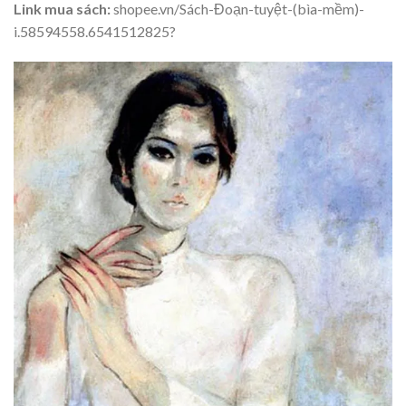
Link mua sách:
shopee.vn/Sách-Đoạn-tuyệt-(bìa-mềm)-
i.58594558.6541512825?