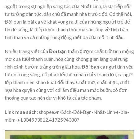
ngoặt trong sự nghiệp sáng tác của Nhất Linh, là sự tiếp nối
tư tưởng dân tộc, dân chủ đã manh nha trước đó. Có thể nói,
Đôi bạn là bài ca về khát vọng ra đi của những người trẻ để
tìm lẽ sống, là điệp khúc thánh thót mà sâu lắng về tình bạn,
tình thân và cả những rung động diết da của mối tình đầu.
Nhiều trang viết của
Đôi bạn
thấm đượm chất trữ tình mộng
mơ của tuổi thanh xuân, hòa cùng không gian làng quê rung
rinh cánh bướm trắng trên giậu hoa.
Đôi bạn
ca ngợi tình yêu
tự do trong sáng, đả phá kiểu hôn nhân chỉ vì danh lợi, ca ngợi
lớp thanh niên khao khát đổi thay. Chất thơ, chất nhạc, chất
họa hòa quyện cùng với cái âm điệu man mác buồn, cô đơn
thoáng qua tạo nên dư vị khó tả của tác phẩm.
Link mua sách:
shopee.vn/Sách-Đôi-Bạn-Nhất-Linh-(-bìa-
mềm-)-i.304993812.4172594388?