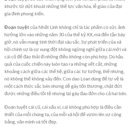
khước từ dứt khoát những thế lực văn hóa, lễ giáo của đại
gia đình phong kiến.
Đoạn tuyệt
của Nhất Linh không chỉ là tác phẩm có sức ảnh
hưởng lớn vào những năm 30 của thế kỷ XX, mà đến tận bây
giờ, nó vẫn mang tính thời đại sâu sắc. Sự phát triển của xã
hội chính sự là sự xung đột không ngừng nghỉ giữa cái mới và
cái cũ để đào thải đi những điều không còn phù hợp. Dù hậu
quả của cuộc chiến này luôn tạo ra những vết cắt, những
khoảng cách giữa các thế hệ, giữa các tư tưởng, thế nhưng,
nó không thể không xảy đến. Con dao Loan dùng để tự vệ là
một cách thức sắc bén nhưng dễ gây tổn thương, chặt đứt
được những điều tồi tệ nhưng lại gây đau đớn cho cả hai bên.
Đoạn tuyệt cái cũ, cái xấu xí, cái không phù hợp là điều cần
thiết của mỗi chúng ta, của mỗi xã hội để vươn lên sự công
bằng, văn minh và tốt đẹp.