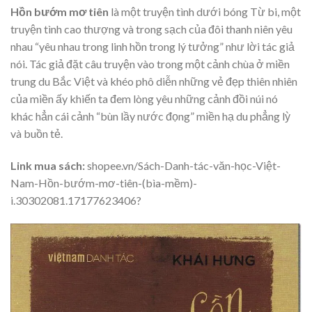
Hồn bướm mơ tiên
là một truyện tình dưới bóng Từ bi, một
truyện tình cao thượng và trong sạch của đôi thanh niên yêu
nhau “yêu nhau trong linh hồn trong lý tưởng” như lời tác giả
nói. Tác giả đặt câu truyện vào trong một cảnh chùa ở miền
trung du Bắc Việt và khéo phô diễn những vẻ đẹp thiên nhiên
của miền ấy khiến ta đem lòng yêu những cảnh đồi núi nó
khác hẳn cái cảnh “bùn lầy nước đọng” miền hạ du phẳng lỳ
và buồn tẻ.
Link mua sách:
shopee.vn/Sách-Danh-tác-văn-học-Việt-
Nam-Hồn-bướm-mơ-tiên-(bìa-mềm)-
i.30302081.17177623406?