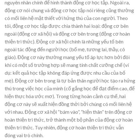
nguyên nhân chính để hình thành động cơ học tập. Ngoài ra,
động cơ nói chung và động cơ học tập nói riêng cũng thường
có mối liên hệ mật thiết với hứng thú của con người. Theo
tôi, động cơ học tập được chia thành hai loại: động cơ bên
ngoài (động cơ xã hội) và động cơ bên trong (động cơ hoàn
thiện tri thức). Động cơ xã hội chính là những yếu tố bên
ngoài tác động đến người học (bố mẹ, tương lai, thầy, cô
giáo). Động cơ này thường mang yếu tố áp lực hơn bởi đôi
khi có một số trường hợp sẽ mang tính chất cưỡng chế (ví
dụ: kết quả học tập không đáp ứng được nhu cầu của bố
mẹ). Động cơ bên trong là tự bản thân người học tạo ra hứng
thú trong việc học của mình (cố gắng học để đạt điểm cao, để
hiện thực hóa ước mơ). Trong từng hoàn cảnh cụ thể, hai
động cơ này sẽ xuất hiện đồng thời bởi chúng có mối liên hệ
với nhau. Động cơ xã hội “bám vào”, “hiện thân” trên động cơ
hoàn thiện tri thức, trở thành một bộ phận của động cơ hoàn
thiện tri thức. Tuy nhiên, động cơ hoàn thiện tri thức vẫn
đóng vai trò chính.