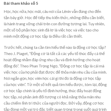
Bài tham khảo số 5
Học, học nữa, học mãi, câu nói của Lênin vẫn đúng cho đến
tận bây giờ. Học để tiếp thu kiến thức, những điều cần biết,
là hành trang vững chãi trên con đường tương lai. Tuy nhiên,
một số bộ phận học sinh đã lơ là việc học và việc tạo cho
mình một động cơ học tập là điều rất cần thiết.
Trước hết, chúng ta cần tìm hiểu thế nào là động cơ học tập?
Theo J. Piaget, “Động cơ là tất cả các yếu tố thúc đẩy cá thể
hoạt động nhằm đáp ứng nhu cầu và định hướng cho hoạt
động đó”. Theo Phan Trọng Ngọ, “Động cơ học tập là cái mà
việc học của họ phải đạt được để thỏa mãn nhu cầu của mình.
Nói ngắn gọn, học viên học cái gì thì đó là động cơ học tập
của học viên”. Từ một số kết quả tìm hiểu được, tóm lại, động
cơ học tập chính là yếu tố định hướng, thúc đẩy hoạt động
học tập, nó phản ánh đối tượng có khả năng thỏa mãn nhu
cầu chiếm lĩnh tri thức của người đọc. Bởi vậy, động cơ học
tập đóng một vai trò đặc biệt quan trọng trong suốt quá trình