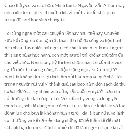
Chào thầy/cô và các bạn. Mình tên là Nguyễn Văn A, hôm nay
mình xin được phép thuyết trình về một vấn đề khá quan
trọng đối với học sinh chúng ta.
Tôi từng nghe một câu chuyện rất hay như thế này. Chuyện
xưa kể rằng, có đôi bạn rất thân, từ nhỏ đã sống và học hành
bên nhau. Tuy nhiên hai người có chút khác biệt là một người
thì siêng năng học hành, còn một người thì không chú tâm đủ
cho việc học. Nên trong kỳ thi kén chọn nhân tài của nhà vua,
người học trò siêng năng đã đậu trạng nguyên. Còn người
bạn kia không được gì đành ôm nỗi buồn mà về quê nhà. Tân
trạng nguyên rất vui vì thành quả sau bao năm đèn sách đã thu
hoạch được. Tuy nhiên, anh cũng rất buồn vì người bạn chí
cốt không đỗ đạt cùng mình. Với niềm hy vọng và lòng yêu
mến bạn, anh đã dùng một cách rất độc đáo để khích lệ và tạo
động lực cho bạn là không nhận người kia là bạn nữa, xa lánh,
coi thường và kể cả việc dùng những lời lẽ thậm tệ để mạt
sát anh bạn kia nữa. Cách cư xử đó đã làm người bạn kia rất