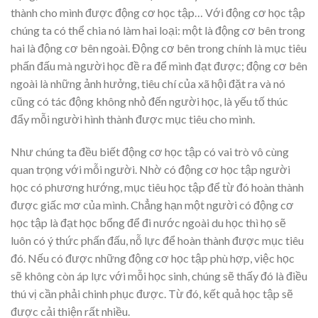
thành cho mình được động cơ học tập… Với động cơ học tập
chúng ta có thể chia nó làm hai loại: một là động cơ bên trong
hai là động cơ bên ngoài. Động cơ bên trong chính là mục tiêu
phấn đấu mà người học đề ra để mình đạt được; động cơ bên
ngoài là những ảnh hưởng, tiêu chí của xã hội đặt ra và nó
cũng có tác động không nhỏ đến người học, là yếu tố thúc
đẩy mỗi người hình thành được mục tiêu cho mình.
Như chúng ta đều biết động cơ học tập có vai trò vô cùng
quan trọng với mỗi người. Nhờ có động cơ học tập người
học có phương hướng, mục tiêu học tập để từ đó hoàn thành
được giấc mơ của mình. Chẳng hạn một người có động cơ
học tập là đạt học bổng để đi nước ngoài du học thì họ sẽ
luôn có ý thức phấn đấu, nỗ lực để hoàn thành được mục tiêu
đó. Nếu có được những động cơ học tập phù hợp, việc học
sẽ không còn áp lực với mỗi học sinh, chúng sẽ thấy đó là điều
thú vị cần phải chinh phục được. Từ đó, kết quả học tập sẽ
được cải thiện rất nhiều.