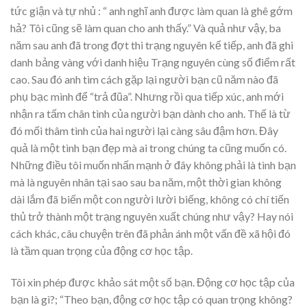
tức giận và tự nhủ : “ anh nghĩ anh được làm quan là ghê gớm
hả? Tôi cũng sẽ làm quan cho anh thấy.” Và quả như vậy, ba
năm sau anh đã trong đợt thi trạng nguyên kế tiếp, anh đã ghi
danh bảng vàng với danh hiệu Trạng nguyên cùng số điểm rất
cao. Sau đó anh tìm cách gặp lại người bạn cũ năm nào đã
phụ bạc mình để “trả đũa”. Nhưng rồi qua tiếp xúc, anh mới
nhận ra tấm chân tình của người bạn dành cho anh. Thế là từ
đó mối thâm tình của hai người lại càng sâu đậm hơn. Đây
quả là một tình bạn đẹp mà ai trong chúng ta cũng muốn có.
Những điều tôi muốn nhấn mạnh ở đây không phải là tình bạn
mà là nguyên nhân tại sao sau ba năm, một thời gian không
dài lắm đã biến một con người lười biếng, không có chí tiến
thủ trở thành một trạng nguyên xuất chúng như vậy? Hay nói
cách khác, câu chuyện trên đã phản ánh một vấn đề xã hội đó
là tầm quan trọng của động cơ học tập.
Tôi xin phép được khảo sát một số bạn. Động cơ học tập của
bạn là gì?; “Theo bạn, động cơ học tập có quan trọng không?