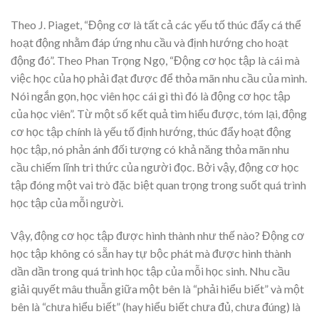
Theo J. Piaget, “Động cơ là tất cả các yếu tố thúc đẩy cá thể
hoạt động nhằm đáp ứng nhu cầu và định hướng cho hoạt
động đó”. Theo Phan Trọng Ngọ, “Động cơ học tập là cái mà
việc học của họ phải đạt được để thỏa mãn nhu cầu của mình.
Nói ngắn gọn, học viên học cái gì thì đó là động cơ học tập
của học viên”. Từ một số kết quả tìm hiểu được, tóm lại, động
cơ học tập chính là yếu tố định hướng, thúc đẩy hoạt động
học tập, nó phản ánh đối tượng có khả năng thỏa mãn nhu
cầu chiếm lĩnh tri thức của người đọc. Bởi vậy, động cơ học
tập đóng một vai trò đặc biệt quan trọng trong suốt quá trình
học tập của mỗi người.
Vậy, động cơ học tập được hình thành như thế nào? Động cơ
học tập không có sẵn hay tự bộc phát mà được hình thành
dần dần trong quá trình học tập của mỗi học sinh. Nhu cầu
giải quyết mâu thuẫn giữa một bên là “phải hiểu biết” và một
bên là “chưa hiểu biết” (hay hiểu biết chưa đủ, chưa đúng) là