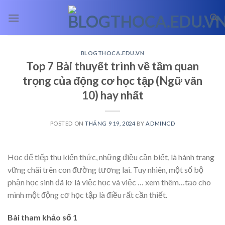
Skip
to
content
BLOGTHOCA.EDU.VN
Top 7 Bài thuyết trình về tầm quan
trọng của động cơ học tập (Ngữ văn
10) hay nhất
POSTED ON
THÁNG 9 19, 2024
BY
ADMINCD
Học để tiếp thu kiến thức, những điều cần biết, là hành trang
vững chãi trên con đường tương lai. Tuy nhiên, một số bộ
phận học sinh đã lơ là việc học và việc
… xem thêm…
tạo cho
mình một động cơ học tập là điều rất cần thiết.
Bài tham khảo số 1