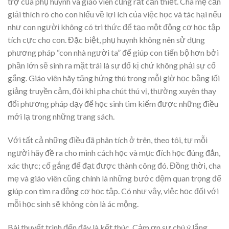
trợ của phụ huynh và giáo viên cũng rất cần thiết. Cha mẹ cần
giải thích rõ cho con hiểu về lợi ích của việc học và tác hại nếu
như con người không có tri thức để tạo một động cơ học tập
tích cực cho con. Đặc biệt, phụ huynh không nên sử dụng
phương pháp “con nhà người ta” để giúp con tiến bộ hơn bởi
phần lớn sẽ sinh ra mặt trái là sự đố kị chứ không phải sự cố
gắng. Giáo viên hãy tăng hứng thú trong mỗi giờ học bằng lối
giảng truyền cảm, đôi khi pha chút thú vị, thường xuyên thay
đổi phương pháp dạy để học sinh tìm kiếm được những điều
mới lạ trong những trang sách.
Với tất cả những điều đã phân tích ở trên, theo tôi, tự mỗi
người hãy đề ra cho mình cách học và mục đích học đúng đắn,
xác thực; cố gắng để đạt được thành công đó. Đồng thời, cha
mẹ và giáo viên cũng chính là những bước đệm quan trọng để
giúp con tìm ra động cơ học tập. Có như vậy, việc học đối với
mỗi học sinh sẽ không còn là ác mộng.
Bài thuyết trình đến đây là kết thúc. Cảm ơn sự chú ý lắng