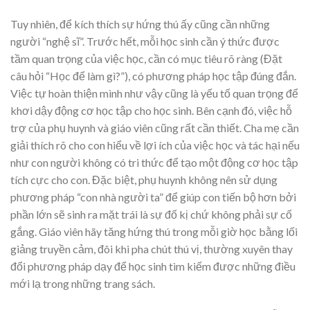
Tuy nhiên, để kích thích sự hứng thú ấy cũng cần những
người “nghệ sĩ”. Trước hết, mỗi học sinh cần ý thức được
tầm quan trọng của việc học, cần có mục tiêu rõ ràng (Đặt
câu hỏi “Học để làm gì?”), có phương pháp học tập đúng đắn.
Việc tự hoàn thiện mình như vậy cũng là yếu tố quan trọng để
khơi dậy động cơ học tập cho học sinh. Bên cạnh đó, việc hỗ
trợ của phụ huynh và giáo viên cũng rất cần thiết. Cha mẹ cần
giải thích rõ cho con hiểu về lợi ích của việc học và tác hại nếu
như con người không có tri thức để tạo một động cơ học tập
tích cực cho con. Đặc biệt, phụ huynh không nên sử dụng
phương pháp “con nhà người ta” để giúp con tiến bộ hơn bởi
phần lớn sẽ sinh ra mặt trái là sự đố kị chứ không phải sự cố
gắng. Giáo viên hãy tăng hứng thú trong mỗi giờ học bằng lối
giảng truyền cảm, đôi khi pha chút thú vị, thường xuyên thay
đổi phương pháp dạy để học sinh tìm kiếm được những điều
mới lạ trong những trang sách.