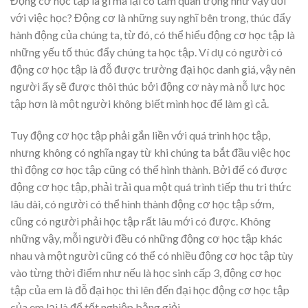
Động cơ học tập là gì mà lại có tầm quan trọng như vậy đối
với việc học? Động cơ là những suy nghĩ bên trong, thúc đẩy
hành động của chúng ta, từ đó, có thể hiểu động cơ học tập là
những yếu tố thúc đẩy chúng ta học tập. Ví dụ có người có
động cơ học tập là đỗ được trường đại học danh giá, vậy nên
người ấy sẽ được thôi thúc bởi động cơ này mà nỗ lực học
tập hơn là một người không biết mình học để làm gì cả.
Tuy động cơ học tập phải gắn liền với quá trình học tập,
nhưng không có nghĩa ngay từ khi chúng ta bắt đầu việc học
thì động cơ học tập cũng có thể hình thành. Bởi để có được
động cơ học tập, phải trải qua một quá trình tiếp thu tri thức
lâu dài, có người có thể hình thành động cơ học tập sớm,
cũng có người phải học tập rất lâu mới có được. Không
những vậy, mỗi người đều có những động cơ học tập khác
nhau và một người cũng có thể có nhiều động cơ học tập tùy
vào từng thời điểm như nếu là học sinh cấp 3, động cơ học
tập của em là đỗ đại học thì lên đến đại học động cơ học tập
của em lại là để tốt nghiệp bằng giỏi.