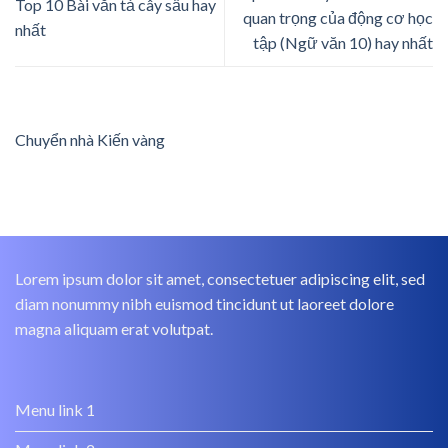
Top 10 Bài văn tả cây sấu hay
quan trọng của động cơ học
nhất
tập (Ngữ văn 10) hay nhất
Chuyển nhà Kiến vàng
Lorem ipsum dolor sit amet, consectetuer adipiscing elit, sed
diam nonummy nibh euismod tincidunt ut laoreet dolore
magna aliquam erat volutpat.
Menu link 1