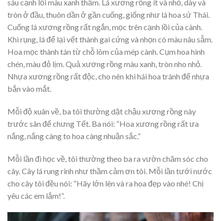
sáu cạnh lồi màu xanh thẫm. Lá xương rồng ít và nhỏ, dày và
tròn ở đầu, thuôn dần ở gần cuống, giống như lá hoa sứ Thái.
Cuống lá xương rồng rất ngắn, mọc trên cạnh lồi của cành.
Khi rụng, lá để lại vết thành gai cứng và nhọn có màu nâu sẫm.
Hoa mọc thành tán từ chỗ lõm của mép cành. Cụm hoa hình
chén, màu đỏ lịm. Quả xương rồng màu xanh, tròn nho nhỏ.
Nhựa xương rồng rất độc, cho nên khi hái hoa tránh để nhựa
bắn vào mắt.
Mỗi độ xuân về, ba tôi thường dặt chậu xương rồng này
trước sân để chưng Tết. Ba nói: “Hoa xương rồng rất ưa
nắng, nắng càng to hoa càng nhuận sắc.”
Mỗi lần đi học về, tôi thường theo ba ra vườn chăm sóc cho
cây. Cây lá rung rinh như thầm cảm ơn tôi. Mỗi lần tưới nước
cho cây tôi đều nói: “Hãy lớn lên và ra hoa đẹp vào nhé! Chị
yêu các em lắm!”.