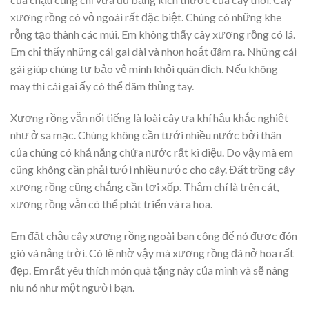
xương rồng có vỏ ngoài rất đặc biệt. Chúng có những khe
rỗng tạo thành các múi. Em không thấy cây xương rồng có lá.
Em chỉ thấy những cái gai dài và nhọn hoắt đâm ra. Những cái
gái giúp chúng tự bảo vệ mình khỏi quân địch. Nếu không
may thì cái gai ấy có thể đâm thủng tay.
Xương rồng vẫn nổi tiếng là loài cây ưa khí hậu khắc nghiệt
như ở sa mạc. Chúng không cần tưới nhiều nước bởi thân
của chúng có khả năng chứa nước rất kì diệu. Do vậy mà em
cũng không cần phải tưới nhiều nước cho cây. Đất trồng cây
xương rồng cũng chẳng cần tơi xốp. Thậm chí là trên cát,
xương rồng vẫn có thể phát triển và ra hoa.
Em đặt chậu cây xương rồng ngoài ban công để nó được đón
gió và nắng trời. Có lẽ nhờ vậy mà xương rồng đã nở hoa rất
đẹp. Em rất yêu thích món quà tặng này của mình và sẽ nâng
niu nó như một người bạn.