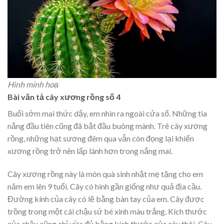
Hình minh hoạ
Bài văn tả cây xương rồng số 4
Buổi sớm mai thức dậy, em nhìn ra ngoài cửa sổ. Những tia
nắng đầu tiên cũng đã bắt đầu buông mành. Trê cây xương
rồng, những hạt sương đêm qua vẫn còn đọng lại khiến
xương rồng trở nên lấp lánh hơn trong nắng mai.
Cây xương rồng này là món quà sinh nhật mẹ tặng cho em
năm em lên 9 tuổi. Cây có hình gần giống như quả địa cầu.
Đường kính của cây có lẽ bằng bàn tay của em. Cây được
trồng trong một cái chậu sứ bé xinh màu trắng. Kích thước
của chậu cũng chỉ vừa đủ bằng kích thước của cây thôi. Cây