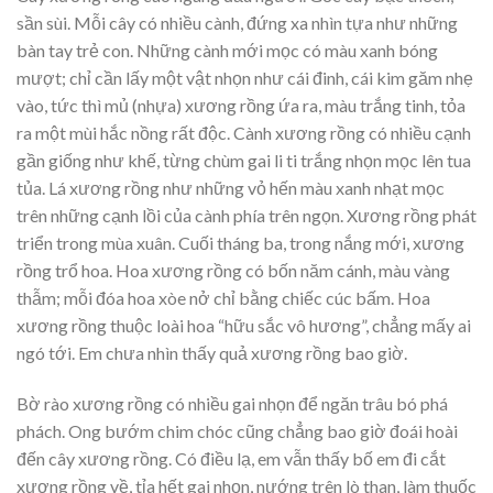
sần sùi. Mỗi cây có nhiều cành, đứng xa nhìn tựa như những
bàn tay trẻ con. Những cành mới mọc có màu xanh bóng
mượt; chỉ cần lấy một vật nhọn như cái đinh, cái kim găm nhẹ
vào, tức thì mủ (nhựa) xương rồng ứa ra, màu trắng tinh, tỏa
ra một mùi hắc nồng rất độc. Cành xương rồng có nhiều cạnh
gần giống như khế, từng chùm gai li ti trắng nhọn mọc lên tua
tủa. Lá xương rồng như những vỏ hến màu xanh nhạt mọc
trên những cạnh lồi của cành phía trên ngọn. Xương rồng phát
triển trong mùa xuân. Cuối tháng ba, trong nắng mới, xương
rồng trổ hoa. Hoa xương rồng có bốn năm cánh, màu vàng
thẫm; mỗi đóa hoa xòe nở chỉ bằng chiếc cúc bấm. Hoa
xương rồng thuộc loài hoa “hữu sắc vô hương”, chẳng mấy ai
ngó tới. Em chưa nhìn thấy quả xương rồng bao giờ.
Bờ rào xương rồng có nhiều gai nhọn để ngăn trâu bó phá
phách. Ong bướm chim chóc cũng chẳng bao giờ đoái hoài
đến cây xương rồng. Có điều lạ, em vẫn thấy bố em đi cắt
xương rồng về, tỉa hết gai nhọn, nướng trên lò than, làm thuốc