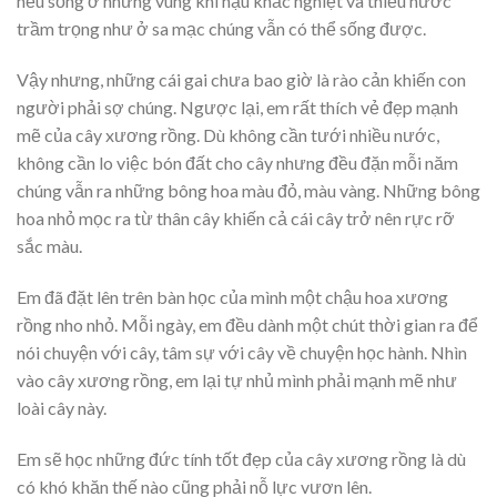
nếu sống ở những vùng khí hậu khắc nghiệt và thiếu nước
trầm trọng như ở sa mạc chúng vẫn có thể sống được.
Vậy nhưng, những cái gai chưa bao giờ là rào cản khiến con
người phải sợ chúng. Ngược lại, em rất thích vẻ đẹp mạnh
mẽ của cây xương rồng. Dù không cần tưới nhiều nước,
không cần lo việc bón đất cho cây nhưng đều đặn mỗi năm
chúng vẫn ra những bông hoa màu đỏ, màu vàng. Những bông
hoa nhỏ mọc ra từ thân cây khiến cả cái cây trở nên rực rỡ
sắc màu.
Em đã đặt lên trên bàn học của mình một chậu hoa xương
rồng nho nhỏ. Mỗi ngày, em đều dành một chút thời gian ra để
nói chuyện với cây, tâm sự với cây về chuyện học hành. Nhìn
vào cây xương rồng, em lại tự nhủ mình phải mạnh mẽ như
loài cây này.
Em sẽ học những đức tính tốt đẹp của cây xương rồng là dù
có khó khăn thế nào cũng phải nỗ lực vươn lên.