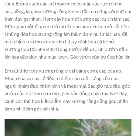
rồng. Đứng cạnh các loài hoa mĩ miều màu sắc rực rỡ như
cúc, hồng, lan, hoa xương rồng khiêm tốn mà cứng cỏi nhờ cái
thân đầy gai nhọn. Nom cây hoa mới cứng cáp, tự tin làm sao.
Mỗi ngày một lần, em tưới nước cho hoa nên hoa nở rất đều.
Những đóa hoa xương rồng âm thầm đơm nụ từ lúc nào, để
một chiều tưới nước em chợt thấy cánh hoa đã hé nở.
Hương hoa tỏa nhè nhẹ rủ ong bướm đến. Cánh bướm đậu
lên hoa dập dờn như múa lượn. Góc vườn của bố đẹp hẳn lên.
Em rất thích cây xương rồng ở cái dáng cứng cáp của nó.
Muôn hoa và cây cỏ đều tô điểm cho cuộc sống của con
người thêm đẹp, thêm xinh và thoải mái. Sau giờ học tập, góc
vườn của bố là nơi em thư giãn, vận động chân tay. Nơi đây,
cạnh các thứ hoa kiều diễm, cây xương rồng cũng góp phần
làm xinh thêm góc sân nhà.