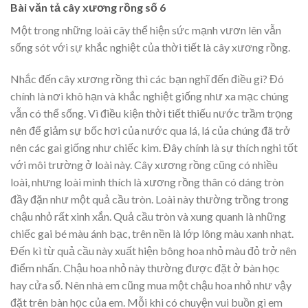
Bài văn tả cây xương rồng số 6
Một trong những loài cây thể hiện sức mạnh vươn lên vẫn
sống sót với sự khắc nghiệt của thời tiết là cây xương rồng.
Nhắc đến cây xương rồng thì các bạn nghĩ đến điều gì? Đó
chính là nơi khô hạn và khắc nghiệt giống như xa mạc chúng
vẫn có thể sống. Vì điều kiện thời tiết thiếu nước trầm trọng
nên để giảm sự bốc hơi của nước qua lá, lá của chúng đã trở
nên các gai giống như chiếc kim. Đây chính là sự thích nghi tốt
với môi trường ở loài này. Cây xương rồng cũng có nhiều
loài, nhưng loài mình thích là xương rồng thân có dáng tròn
đầy đặn như một quả cầu tròn. Loài này thường trồng trong
chậu nhỏ rất xinh xắn. Quả cầu tròn và xung quanh là những
chiếc gai bé màu ánh bạc, trên nền là lớp lông màu xanh nhạt.
Đến kì từ quả cầu này xuất hiện bông hoa nhỏ màu đỏ trở nên
điểm nhấn. Chậu hoa nhỏ này thường được đặt ở bàn học
hay cửa sổ. Nên nhà em cũng mua một chậu hoa nhỏ như vậy
đặt trên bàn học của em. Mỗi khi có chuyện vui buồn gì em