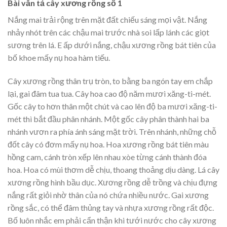
Bài văn tả cây xương rồng số 1
Nắng mai trải rộng trên mặt đất chiếu sáng mọi vật. Nắng
nhảy nhót trên các chậu mai trước nhà soi lấp lánh các giọt
sương trên lá. E ấp dưới nắng, chậu xương rồng bát tiên của
bố khoe mấy nụ hoa hàm tiếu.
Cây xương rồng thân trụ tròn, to bằng ba ngón tay em chắp
lại, gai đâm tua tua. Cây hoa cao độ năm mươi xăng-ti-mét.
Gốc cây to hơn thân một chút và cao lên độ ba mươi xăng-ti-
mét thì bắt đầu phân nhánh. Một gốc cây phân thành hai ba
nhánh vươn ra phía ánh sáng mặt trời. Trên nhánh, những chỗ
đốt cây có đơm mấy nụ hoa. Hoa xương rồng bát tiên màu
hồng cam, cánh tròn xếp lên nhau xòe từng cánh thành đóa
hoa. Hoa có mùi thơm dễ chịu, thoang thoảng dịu dàng. Lá cây
xương rồng hình bầu dục. Xương rồng dễ trồng và chịu đựng
nắng rất giỏi nhờ thân của nó chứa nhiều nước. Gai xương
rồng sắc, có thể đâm thủng tay và nhựa xương rồng rất độc.
Bố luôn nhắc em phải cẩn thận khi tưới nước cho cây xương