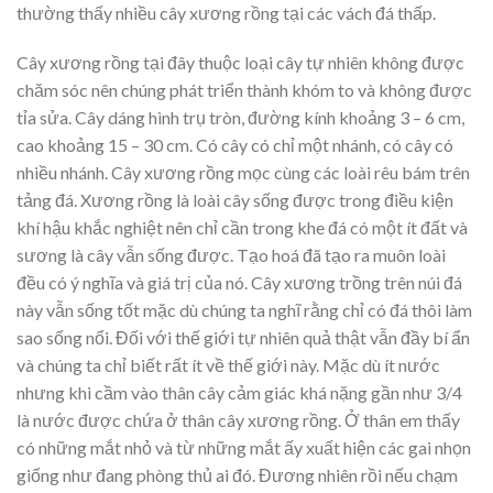
thường thấy nhiều cây xương rồng tại các vách đá thấp.
Cây xương rồng tại đây thuộc loại cây tự nhiên không được
chăm sóc nên chúng phát triển thành khóm to và không được
tỉa sửa. Cây dáng hình trụ tròn, đường kính khoảng 3 – 6 cm,
cao khoảng 15 – 30 cm. Có cây có chỉ một nhánh, có cây có
nhiều nhánh. Cây xương rồng mọc cùng các loài rêu bám trên
tảng đá. Xương rồng là loài cây sống được trong điều kiện
khí hậu khắc nghiệt nên chỉ cần trong khe đá có một ít đất và
sương là cây vẫn sống được. Tạo hoá đã tạo ra muôn loài
đều có ý nghĩa và giá trị của nó. Cây xương trồng trên núi đá
này vẫn sống tốt mặc dù chúng ta nghĩ rằng chỉ có đá thôi làm
sao sống nổi. Đối với thế giới tự nhiên quả thật vẫn đầy bí ẩn
và chúng ta chỉ biết rất ít về thế giới này. Mặc dù ít nước
nhưng khi cầm vào thân cây cảm giác khá nặng gần như 3/4
là nước được chứa ở thân cây xương rồng. Ở thân em thấy
có những mắt nhỏ và từ những mắt ấy xuất hiện các gai nhọn
giống như đang phòng thủ ai đó. Đương nhiên rồi nếu chạm