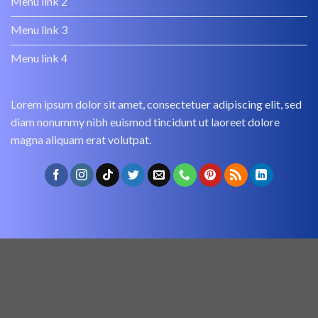
Menu link 2
Menu link 3
Menu link 4
Lorem ipsum dolor sit amet, consectetuer adipiscing elit, sed
diam nonummy nibh euismod tincidunt ut laoreet dolore
magna aliquam erat volutpat.